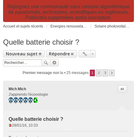
Rejoignez une communauté sans censure algorithmique
de passionnés, techniciens, scientifiques ou ingénieurs.
Publicités supprimées après inscription.
Accueil et sujets récents
Energies renouvelables et fossiles, énergie solaire, biocarburants et changement climatique
Solaire photovoltaïque: électricité solaire
Quelle batterie choisir ?
Nouveau sujet
Répondre
Premier message non lu
• 25 messages
1
2
3
Citer
Mich Mich
J'apprends l'éconologie
Quelle batterie choisir ?
28/01/16, 10:33
M
e