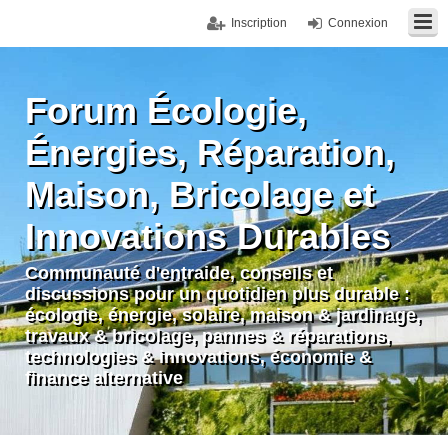
Inscription
Connexion
Forum Écologie,
Énergies, Réparation,
Maison, Bricolage et
Innovations Durables
Communauté d'entraide, conseils et
discussions pour un quotidien plus durable :
écologie, énergie, solaire, maison & jardinage,
travaux & bricolage, pannes & réparations,
technologies & innovations, économie &
finance alternative