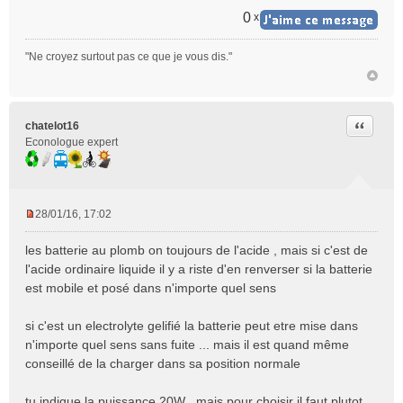
n
0
x
l
u
"Ne croyez surtout pas ce que je vous dis."
Citer
chatelot16
Econologue expert
28/01/16, 17:02
M
e
les batterie au plomb on toujours de l'acide , mais si c'est de
s
l'acide ordinaire liquide il y a riste d'en renverser si la batterie
s
est mobile et posé dans n'importe quel sens
a
g
e
si c'est un electrolyte gelifié la batterie peut etre mise dans
n
n'importe quel sens sans fuite ... mais il est quand même
o
conseillé de la charger dans sa position normale
n
l
tu indique la puissance 20W , mais pour choisir il faut plutot