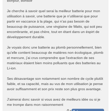
Bonjour, bonsoir
s
s
Je cherche à savoir quel serai la meilleur batterie pour mon
a
utilisation à savoir, une batterie que je n'utiliserai que pour
g
e
partir en vaccance à la plage, qui n'as pas besoin de
n
beaucoup de puissance, une vingtaine de Watts, qui soit peu
o
encombrante, et pas chère, tout en étant dans un éspirt de
n
développement durable.
l
u
Je voyais donc une batterie au plomb personnellement, bien
qu'elle contient beaucoup de matières non écologique, plomb
et mercure, j'ai crus comprendre que l'extraction de ses
matériaux étaient bien moins polluants que des batteries au
Li-ion.
Ses désavantage son notamment son nombre de cycle plutôt
faible, et sa capacité, mais au vus de mon utilisation je pense
avoir suffisamment et son prix reste son plus gros avantage.
J'aimerai donc savoir si vous avez de meilleurs idée ou si je
me trompe dans mon raisonnement
0
x