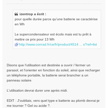
M
e
s
izentrop a écrit :
s
pour quelle durée parce qu'une batterie se caractérise
a
g
en Wh
e
n
Le supercondensateur est écolo mais est tu prêt à
o
mettre ce prix pour 13 Wh
n
http://www.conrad.fr/ce/fr/product/4514 ... s?ref=list
l
u
Disons que l'utilisation est destinée a ouvrir / fermer un
parasol, et l'orienter en fonction du soleil, ainsi que recharger
un téléphone portable, la batterie serai brancher a un
panneau solaire.
L'utilisation devrai durer une après midi.
EDIT : J'oubliais, vers quel type e batterie au plomb devrai-je
me tourner ? Gel ou acide ?.