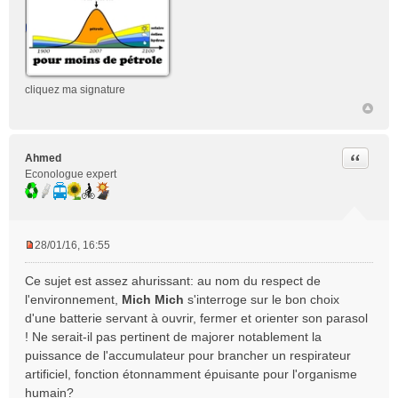
cliquez ma signature
Citer
Ahmed
Econologue expert
28/01/16, 16:55
M
e
Ce sujet est assez ahurissant: au nom du respect de
s
l'environnement,
Mich Mich
s'interroge sur le bon choix
s
d'une batterie servant à ouvrir, fermer et orienter son parasol
a
! Ne serait-il pas pertinent de majorer notablement la
g
e
puissance de l'accumulateur pour brancher un respirateur
n
artificiel, fonction étonnamment épuisante pour l'organisme
o
humain?