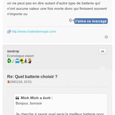
on ne peut pas en dire autant d'autre type de batterie qui'
n'ont aucune valeur une fois morte donc qui finissent souvent
n'importe ou
0
x
http://www.chatelotenergie.com/
Citer
izentrop
Econologue expert
Re: Quel batterie choisir ?
28/01/16, 10:51
M
e
s
Mich Mich a écrit :
s
Bonjour, bonsoir
a
g
e
Je cherche à savoir quel serai la meilleur batterie pour