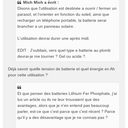
Mich Mich a écrit :
s
Disons que l'utilisation est destinée a ouvrir / fermer un
a
g
parasol, et l'orienter en fonction du soleil, ainsi que
e
recharger un téléphone portable, la batterie serai
n
brancher a un panneau solaire.
o
n
L'utilisation devrai durer une après midi.
l
u
EDIT : J'oubliais, vers quel type e batterie au plomb
devrai-je me tourner ? Gel ou acide ?.
Déjà savoir quelle tension de batterie et quel énergie en Ah
pour cette utilisation ?
Et que penser des batteries Lithium Fer Phosphate, j'ai
lus un article ou ils ne leur trouvaient que des
avantages, alors que je n'en entend pas beaucoup
parler, est-ce que c'est parce que c'est récent ? Parce
qu'il y a des désavantage que je ne connais pas ?