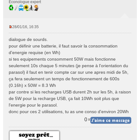
Econologue expert
28/01/16, 16:35
M
e
dialogue de sourds.
s
pour définir une batterie, il faut savoir la consommation
s
d'energie requise (en Wh)
a
si tes equipements consomment 50W mais fonctionne
g
e
seulement 10s chaque 5 minutes (je pense à l'orientation du
n
parasol) il faut en tenir compte car sur une apres midi de 5h,
o
ça fera seulement un temps de fonctionnement de 600s
n
(0.16h) x 50W = 8.3 Wh
l
par contre si les recharges USB durent 2h sur les 5h, à raison
u
de 5W pour la recharge USB, ça fait 10Wh soit plus que
l'energie pour le parasol.
donc pour ces 2 utilisations, tu as une conso d'environ 20Wh
0
x