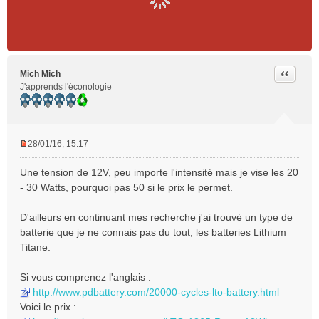
Citer
Mich Mich
J'apprends l'éconologie
28/01/16, 15:17
M
e
Une tension de 12V, peu importe l'intensité mais je vise les 20
s
- 30 Watts, pourquoi pas 50 si le prix le permet.
s
a
D'ailleurs en continuant mes recherche j'ai trouvé un type de
g
e
batterie que je ne connais pas du tout, les batteries Lithium
n
Titane.
o
n
Si vous comprenez l'anglais :
l
http://www.pdbattery.com/20000-cycles-lto-battery.html
u
Voici le prix :