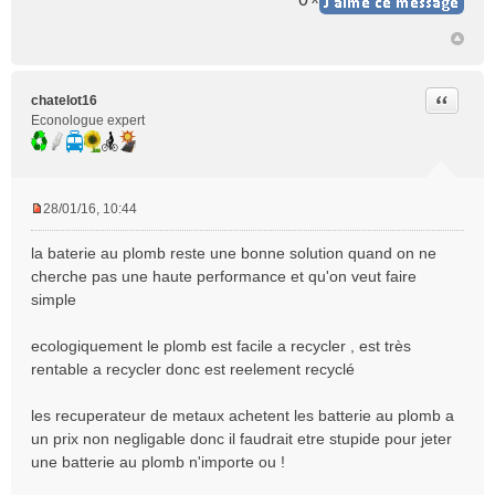
Citer
chatelot16
Econologue expert
28/01/16, 10:44
M
e
la baterie au plomb reste une bonne solution quand on ne
s
cherche pas une haute performance et qu'on veut faire
s
simple
a
g
e
ecologiquement le plomb est facile a recycler , est très
n
rentable a recycler donc est reelement recyclé
o
n
les recuperateur de metaux achetent les batterie au plomb a
l
un prix non negligable donc il faudrait etre stupide pour jeter
u
une batterie au plomb n'importe ou !