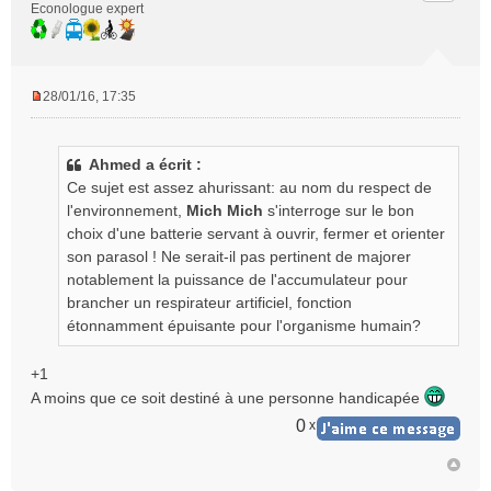
Econologue expert
28/01/16, 17:35
M
e
s
Ahmed a écrit :
s
Ce sujet est assez ahurissant: au nom du respect de
a
g
l'environnement,
Mich Mich
s'interroge sur le bon
e
choix d'une batterie servant à ouvrir, fermer et orienter
n
son parasol ! Ne serait-il pas pertinent de majorer
o
notablement la puissance de l'accumulateur pour
n
brancher un respirateur artificiel, fonction
l
étonnamment épuisante pour l'organisme humain?
u
+1
A moins que ce soit destiné à une personne handicapée
0
x