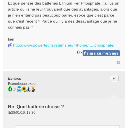
Et que penser des batteries Lithium Fer Phosphate, j'ai lus un
article ou ils ne leur trouvaient que des avantages, alors que
je n'en entend pas beaucoup parler, est-ce que c'est parce
que c'est récent ? Parce qu'il y a des désavantage que je ne
connais pas ?
lien :
http://www.powertechsystems.eu/fr/home/ ... phosphate/
0
x
Citer
izentrop
Econologue expert
Re: Quel batterie choisir ?
28/01/16, 13:30
M
e
s