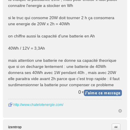
u
connaitre l'energie a stocker en Wh
si le truc qui consome 20W doit tourner 2 h ça consomera
une energie de 20W x 2h = 40Wh
on chiffre aussi la capacité d'une batterie en Ah
40Wh / 12V = 3,3Ah
mais attention une batterie ne donne sa capacité theorique
que si on decharge lentement : une batterie de 40Wh
donnera ses 40Wh avec 1W pendant 40h , mais avec 20W
elle paraitra vide avant 2h parce que c'est trop rapide : il faut
surdimensionner la batterie pour compenser ce probleme
0
x
http://www.chatelotenergie.com/
Citer
izentrop