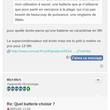
n
mon utilisation à savoir, une batterie que je n'utiliserai
o
que pour partir en vaccance à la plage, qui n'as pas
n
besoin de beaucoup de puissance, une vingtaine de
l
Watts
u
pour quelle durée parce qu'une batterie se caractérise en Wh
Le supercondensateur est écolo mais est tu prêt à mettre ce
prix pour 13 Wh
http://www.conrad.fr/ce/fr/product/4514 ... s?ref=list
0
x
Citer
Mich Mich
J'apprends l'éconologie
Re: Quel batterie choisir ?
28/01/16, 11:04