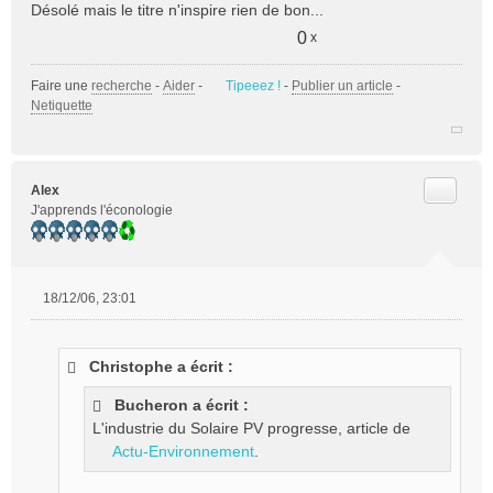
Désolé mais le titre n'inspire rien de bon...
0
x
Faire une
recherche
-
Aider
-
Tipeeez !
-
Publier un article
-
Netiquette
Citer
Alex
J'apprends l'éconologie
18/12/06, 23:01
M
e
s
Christophe a écrit :
s
a
Bucheron a écrit :
g
L'industrie du Solaire PV progresse, article de
e
Actu-Environnement
.
n
o
n