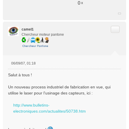
0
x
Citer
camel1
Chercheur moteur pantone
06/09/07, 01:18
M
e
Salut à tous !
s
s
Un nouveau process industriel de fabrication en vue, qui
a
utilise le laser pour l'usinage des capteurs, ici :
g
e
n
http://www.bulletins-
o
electroniques.com/actualites/50738.htm
n
l
u