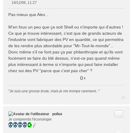
19/12/06, 11:27
M
e
Pas mieux que Alex...
s
s
M'en fous un peu que ça soit Shell ou n'importe qui d'autres !
a
Ce que je trouve intéressant, c'est que de grands acteurs de
g
e
l'industrie vont fabriquer des PV en quantité, ce qui permettra
n
de les rendre plus abordable pour "Mr-Tout-le-monde"...
o
Donc même s'il ne font pas ça par philanthropie et qu'ils vont
n
focément se faire du blé dessus, n'est-ce pas quand même
l
plus intéressant à terme si n'importe qui peut faire installer
u
chez soi des PV "parce que c'est pas cher" ?
0
x
"
Je suis une grosse brute, mais je me trompe rarement...
"
Citer
pollux
Je comprends l'éconologie