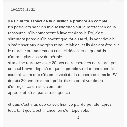
19/12/06, 21:21
M
e
y'a un autre aspect de la question à prendre en compte.
s
les pétroliers sont les mieux informés sur la raréfaction de la
s
ressource. s'ils comencent à investir dans le PV, c'est
a
sûrement parce qu'ils savent que tôt ou tard, ils vont devoir
g
e
s'intéresser aux énergies renouvelables. et ils doivent être sur
n
le marché au moment ou celui-ci décollera et quand ils
o
n'auront plus assez de pétrole.
n
si total se retrouve avec 20 ans de recherches de retard, pas
l
un seul brevet déposé et que le pétrole vient à manquer, ils
u
coulent. alors que s'ils ont investi de la recherche dans le PV
depuis 20 ans, ils seront prêts. ils resteront vendeurs
d'énergie, ce qu'ils savent faire.
après tout, c'est pas si idiot que cà.
et puis c'est vrai, que ca soit financé par du pétrole, après
tout, tant que c'est financé, on s'en tape velu.
0
x