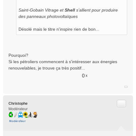
l
Saint-Gobain Vitrage et
Shell
s’allient pour produire
u
des panneaux photovoltaïques
Désolé mais le titre n'inspire rien de bon...
Pourquoi?
Si les pétroliers commencent à s'intéresser aux énergies
renouvelables, je trouve ça très positif...
0
x
Citer
Christophe
Modérateur