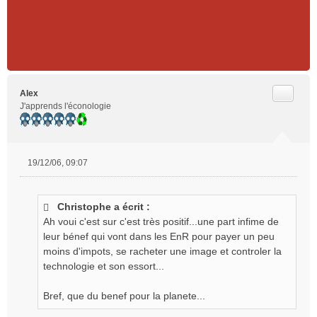
Citer
Alex
J'apprends l'éconologie
19/12/06, 09:07
M
e
s
Christophe a écrit :
s
Ah voui c'est sur c'est très positif...une part infime de
a
g
leur bénef qui vont dans les EnR pour payer un peu
e
moins d'impots, se racheter une image et controler la
n
technologie et son essort...
o
n
Bref, que du benef pour la planete...
l
u