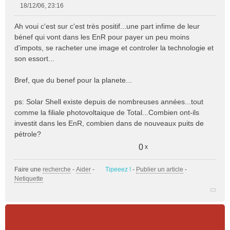
18/12/06, 23:16
M
e
Ah voui c'est sur c'est très positif...une part infime de leur
s
bénef qui vont dans les EnR pour payer un peu moins
s
d'impots, se racheter une image et controler la technologie et
a
son essort...
g
e
n
Bref, que du benef pour la planete...
o
n
ps: Solar Shell existe depuis de nombreuses années...tout
l
comme la filiale photovoltaique de Total...Combien ont-ils
u
investit dans les EnR, combien dans de nouveaux puits de
pétrole?
0
x
Faire une
recherche
-
Aider
-
Tipeeez !
-
Publier un article
-
Netiquette