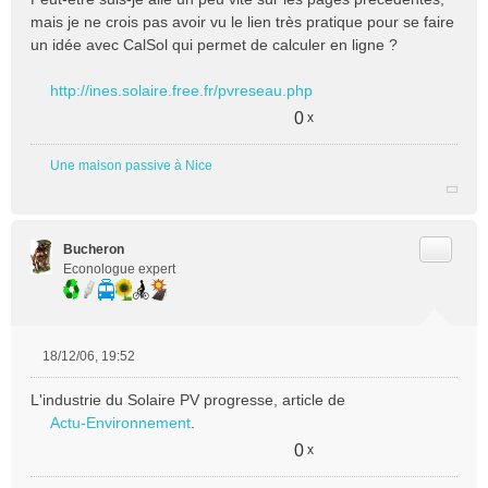
s
mais je ne crois pas avoir vu le lien très pratique pour se faire
s
un idée avec CalSol qui permet de calculer en ligne ?
a
g
e
http://ines.solaire.free.fr/pvreseau.php
n
0
x
o
n
l
Une maison passive à Nice
u
Citer
Bucheron
Econologue expert
18/12/06, 19:52
M
e
L'industrie du Solaire PV progresse, article de
s
Actu-Environnement
.
s
a
0
x
g