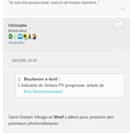
e
"
Je suis une grosse brute, mais je me trompe rarement...
"
n
o
n
l
Citer
Christophe
u
Modérateur
18/12/06, 20:16
M
e
s
Bucheron a écrit :
s
L'industrie du Solaire PV progresse, article de
a
g
Actu-Environnement
.
e
n
o
n
Saint-Gobain Vitrage et
Shell
s’allient pour produire des
l
panneaux photovoltaïques
u