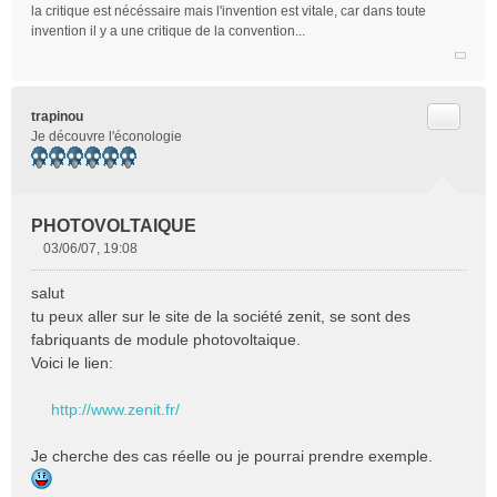
la critique est nécéssaire mais l'invention est vitale, car dans toute
invention il y a une critique de la convention...
Citer
trapinou
Je découvre l'éconologie
PHOTOVOLTAIQUE
03/06/07, 19:08
M
e
salut
s
tu peux aller sur le site de la société zenit, se sont des
s
fabriquants de module photovoltaique.
a
Voici le lien:
g
e
n
http://www.zenit.fr/
o
n
Je cherche des cas réelle ou je pourrai prendre exemple.
l
u