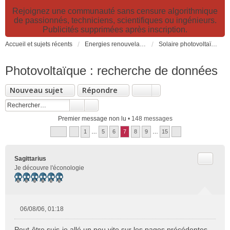
Rejoignez une communauté sans censure algorithmique
de passionnés, techniciens, scientifiques ou ingénieurs.
Publicités supprimées après inscription.
Accueil et sujets récents
Energies renouvelables et fossiles, énergie solaire, biocarburants et changement climatique
Solaire photovoltaïque: électricité solaire
Photovoltaïque : recherche de données
Nouveau sujet
Répondre
Premier message non lu
• 148 messages
1
…
5
6
7
8
9
…
15
Citer
Sagittarius
Je découvre l'éconologie
06/08/06, 01:18
M
e
Peut-être suis-je allé un peu vite sur les pages précédentes,