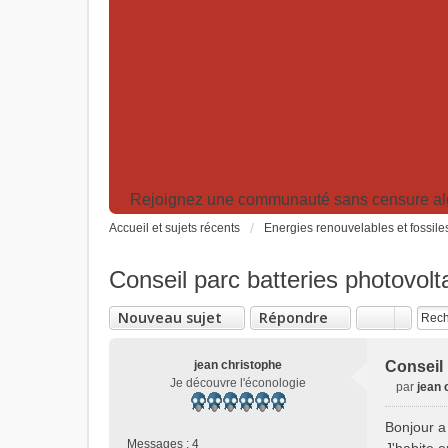
Rejoignez une communauté sans censure algor
Accueil et sujets récents
Energies renouvelables et fossile
Conseil parc batteries photovolt
Nouveau sujet
Répondre
jean christophe
Conseil 
Je découvre l'éconologie
par
jean 
M
e
Bonjour a 
s
Messages :
4