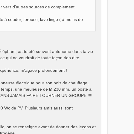
er vers d'autres sources de complément
e à souder, foreuse, lave linge ( à moins de
 Éléphant, as-tu été souvent autonome dans ta vie
qui ne voudrait de toute façon rien dire.
'expérience, m'agace profondément !
çonneuse électrique pour son bois de chauffage,
e temps, une meuleuse de Ø 230 mm, un poste à
donc SANS JAMAIS FAIRE TOURNER UN GROUPE !!!!
00 Wc de PV. Plusieurs amis aussi sont
blic, on se renseigne avant de donner des leçons et
trogène.