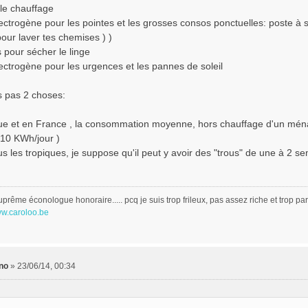
 le chauffage
ectrogène pour les pointes et les grosses consos ponctuelles: poste à s
our laver tes chemises ) )
s pour sécher le linge
ectrogène pour les urgences et les pannes de soleil
s pas 2 choses:
ue et en France , la consommation moyenne, hors chauffage d'un ménag
10 KWh/jour )
 les tropiques, je suppose qu'il peut y avoir des "trous" de une à 2 s
uprême éconologue honoraire..... pcq je suis trop frileux, pas assez riche et trop 
ww.caroloo.be
no
»
23/06/14, 00:34