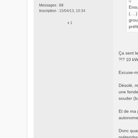
s
Messages :
68
Ensu
a
Inscription :
15/04/13, 10:34
g
(.…)
e
grou
x 1
n
préf
o
n
l
u
Ça sent l
?!? 10 kW
Excuse-mo
Désolé, m
une fende
souder (b
Et de ma 
autonomes
Donc quan
prétendre