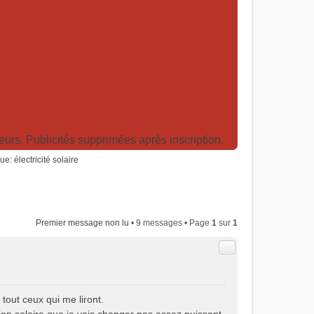
rs. Publicités supprimées après inscription.
e: électricité solaire
Premier message non lu
• 9 messages • Page
1
sur
1
Citer
tout ceux qui me liront.