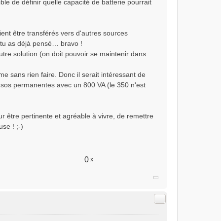
e de définir quelle capacité de batterie pourrait
ient être transférés vers d'autres sources
 tu as déjà pensé… bravo !
utre solution (on doit pouvoir se maintenir dans
 sans rien faire. Donc il serait intéressant de
consos permanentes avec un 800 VA (le 350 n'est
 être pertinente et agréable à vivre, de remettre
se ! ;-)
0
x
Citer