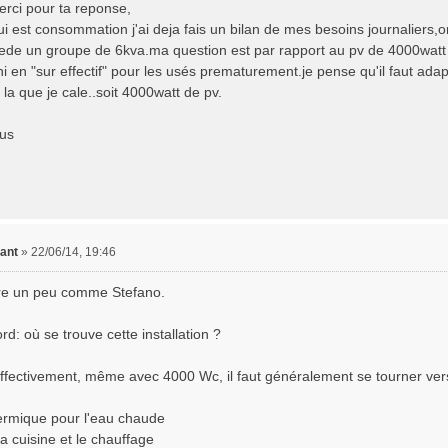
erci pour ta reponse,
i est consommation j'ai deja fais un bilan de mes besoins journaliers,o
sede un groupe de 6kva.ma question est par rapport au pv de 4000watt c
 ni en "sur effectif" pour les usés prematurement.je pense qu'il faut a
 la que je cale..soit 4000watt de pv.
lus
ant
»
22/06/14, 19:46
ire un peu comme Stefano.
rd: où se trouve cette installation ?
effectivement, même avec 4000 Wc, il faut généralement se tourner ve
hermique pour l'eau chaude
a cuisine et le chauffage