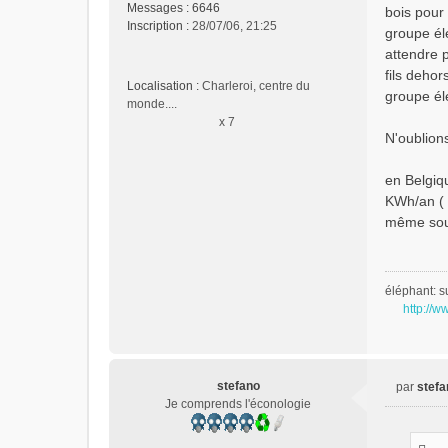
Messages :
6646
bois pour
u
Inscription :
28/07/06, 21:25
groupe él
attendre p
fils dehor
Localisation :
Charleroi, centre du
groupe él
monde....
x 7
N'oublion
en Belgiq
KWh/an ( 
même sous
éléphant: s
http://w
stefano
par
stefa
M
Je comprends l'éconologie
e
s