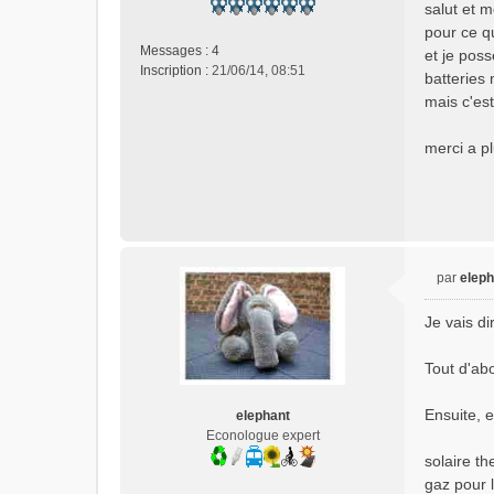
salut et m
s
pour ce qu
s
Messages :
4
et je pos
a
Inscription :
21/06/14, 08:51
batteries
g
e
mais c'est
n
o
merci a p
n
l
u
par
eleph
M
e
Je vais d
s
s
Tout d'abo
a
g
e
Ensuite, 
elephant
n
Econologue expert
o
solaire t
n
gaz pour l
l