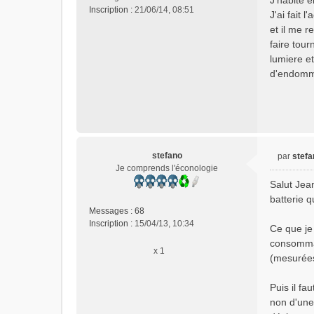
J'habite e
s
Inscription :
21/06/14, 08:51
J'ai fait
a
et il me 
g
e
faire tour
n
lumiere et
o
d'endomma
n
l
u
stefano
par
stefa
M
Je comprends l'éconologie
e
Salut Jean
s
batterie q
s
Messages :
68
a
Inscription :
15/04/13, 10:34
Ce que je
g
e
consommat
x 1
n
(mesurées 
o
n
Puis il fa
l
non d'une
u