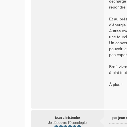
décharge m
répondre 
Et au préa
d'énergie
Autres exe
une fourc
Un conver
pouvoir l
pas capab
Bref, viv
à plat to
À plus !
jean christophe
par
jean 
M
Je découvre l'éconologie
e