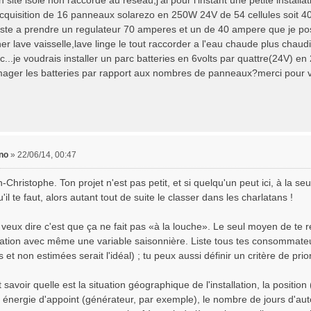
n site isolé non raccordé au reseau,j'ai pour l'instant une petite install
 l'acquisition de 16 panneaux solarezo en 250W 24V de 54 cellules soit
reste a prendre un regulateur 70 amperes et un de 40 ampere que je po
ner lave vaisselle,lave linge le tout raccorder a l'eau chaude plus chaudi
c...je voudrais installer un parc batteries en 6volts par quattre(24V) e
ger les batteries par rapport aux nombres de panneaux?merci pour 
no
»
22/06/14, 00:47
-Christophe. Ton projet n'est pas petit, et si quelqu'un peut ici, à la se
u'il te faut, alors autant tout de suite le classer dans les charlatans !
 veux dire c'est que ça ne fait pas «à la louche». Le seul moyen de te r
ion avec même une variable saisonnière. Liste tous tes consommateurs
et non estimées serait l'idéal) ; tu peux aussi définir un critère de prio
ut savoir quelle est la situation géographique de l'installation, la positio
 énergie d'appoint (générateur, par exemple), le nombre de jours d'au