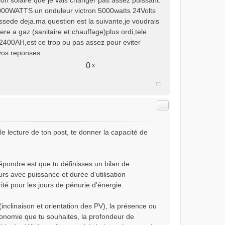
ation solaire que je vais changer pas assez puissant.
 4000WATTS.un onduleur victron 5000watts 24Volts
ssede deja.ma question est la suivante,je voudrais
ere a gaz (sanitaire et chauffage)plus ordi,tele
n 2400AH,est ce trop ou pas assez pour eviter
vos reponses.
0
x
Citer
ule lecture de ton post, te donner la capacité de
épondre est que tu définisses un bilan de
 avec puissance et durée d'utilisation
rité pour les jours de pénurie d'énergie.
n (inclinaison et orientation des PV), la présence ou
tonomie que tu souhaites, la profondeur de