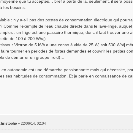
oyenne que tu acceptes… bref à partir de là, seulement, il sera possibl
à tes besoins.
lable : n'y a-t-il pas des postes de consommation électrique qui pourra
 ? Comme l'exemple de l'eau chaude directe dans le lave-linge, auquel
mples : un frigo est une passoire thermique, donc il faut trouver une a
hette de 100 à 200 Wh/j)
tisseur Victron de 5 kVA a une conso à vide de 25 W, soit 500 Wh/j même
e faire tourner en périodes de fortes demandes et couvrir les petites 
le de démarrer un groupe froid)…
re en autonomie est une démarche passionnante mais qui nécessite, pour
utes ses habitudes de consommation. Et je parle en connaissance de cau
christophe
»
22/06/14, 02:04