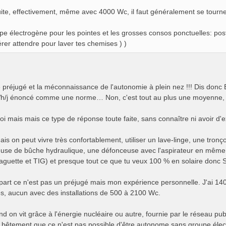
ite, effectivement, même avec 4000 Wc, il faut généralement se tourn
pe électrogène pour les pointes et les grosses consos ponctuelles: post
érer attendre pour laver tes chemises ) )
e préjugé et la méconnaissance de l'autonomie à plein nez !!! Dis donc
h/j énoncé comme une norme… Non, c'est tout au plus une moyenne, ce 
i mais mais ce type de réponse toute faite, sans connaître ni avoir d
ais on peut vivre très confortablement, utiliser un lave-linge, une tron
use de bûche hydraulique, une défonceuse avec l'aspirateur en mêm
aguette et TIG) et presque tout ce que tu veux 100 % en solaire 
part ce n'est pas un préjugé mais mon expérience personnelle. J'ai 14
, aucun avec des installations de 500 à 2100 Wc.
d on vit grâce à l'énergie nucléaire ou autre, fournie par le réseau pu
 bêtement que ce n'est pas possible d'être autonome sans groupe élec