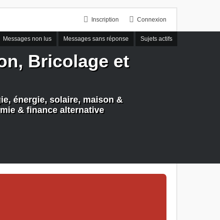
Inscription
Connexion
Messages non lus
Messages sans réponse
Sujets actifs
n, Bricolage et
e, énergie, solaire, maison &
mie & finance alternative