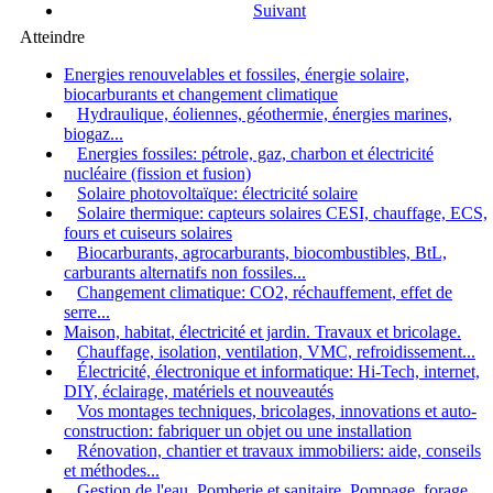
Suivant
Atteindre
Energies renouvelables et fossiles, énergie solaire,
biocarburants et changement climatique
Hydraulique, éoliennes, géothermie, énergies marines,
biogaz...
Energies fossiles: pétrole, gaz, charbon et électricité
nucléaire (fission et fusion)
Solaire photovoltaïque: électricité solaire
Solaire thermique: capteurs solaires CESI, chauffage, ECS,
fours et cuiseurs solaires
Biocarburants, agrocarburants, biocombustibles, BtL,
carburants alternatifs non fossiles...
Changement climatique: CO2, réchauffement, effet de
serre...
Maison, habitat, électricité et jardin. Travaux et bricolage.
Chauffage, isolation, ventilation, VMC, refroidissement...
Électricité, électronique et informatique: Hi-Tech, internet,
DIY, éclairage, matériels et nouveautés
Vos montages techniques, bricolages, innovations et auto-
construction: fabriquer un objet ou une installation
Rénovation, chantier et travaux immobiliers: aide, conseils
et méthodes...
Gestion de l'eau, Pomberie et sanitaire. Pompage, forage,