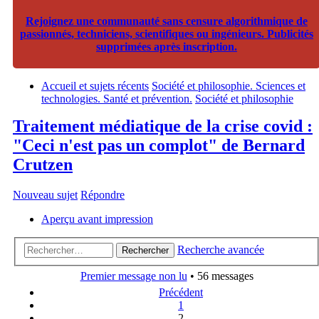
Rejoignez une communauté sans censure algorithmique de
passionnés, techniciens, scientifiques ou ingénieurs. Publicités
supprimées après inscription.
Accueil et sujets récents
Société et philosophie. Sciences et
technologies. Santé et prévention.
Société et philosophie
Traitement médiatique de la crise covid :
"Ceci n'est pas un complot" de Bernard
Crutzen
Nouveau sujet
Répondre
Aperçu avant impression
Recherche avancée
Rechercher
Premier message non lu
• 56 messages
Précédent
1
2