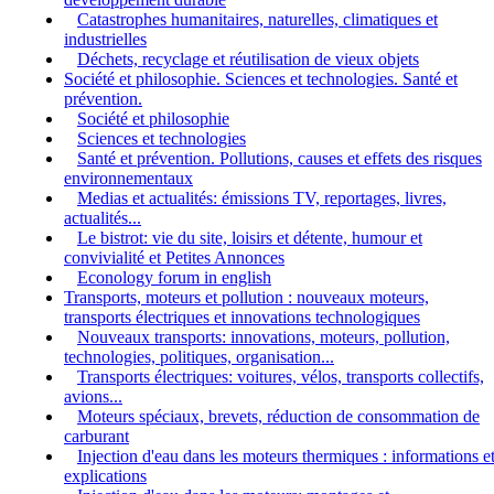
Catastrophes humanitaires, naturelles, climatiques et
industrielles
Déchets, recyclage et réutilisation de vieux objets
Société et philosophie. Sciences et technologies. Santé et
prévention.
Société et philosophie
Sciences et technologies
Santé et prévention. Pollutions, causes et effets des risques
environnementaux
Medias et actualités: émissions TV, reportages, livres,
actualités...
Le bistrot: vie du site, loisirs et détente, humour et
convivialité et Petites Annonces
Econology forum in english
Transports, moteurs et pollution : nouveaux moteurs,
transports électriques et innovations technologiques
Nouveaux transports: innovations, moteurs, pollution,
technologies, politiques, organisation...
Transports électriques: voitures, vélos, transports collectifs,
avions...
Moteurs spéciaux, brevets, réduction de consommation de
carburant
Injection d'eau dans les moteurs thermiques : informations e
explications