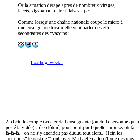
Or la situation dérape aprės de nombreux virages,
lacets, zigzaguant entre falaises à pic...
Comme lorsqu’une chaîne nationale coupe le micro à
une enseignante lorsqu’elle veut parler des effets
secondaires des “vaccins”
Ah bein le compte tweeter de l’enseignante (ou de la personne qui a
posté la vidéo) a été clôturé, pouf-pouf-pouf quelle surprise, oh-là-
là-là-là... on ne s’y attendait pas duuuu tout alors... Hein les
“marrants” le post de “Toph avec Michael Yeadon (l’une des plus