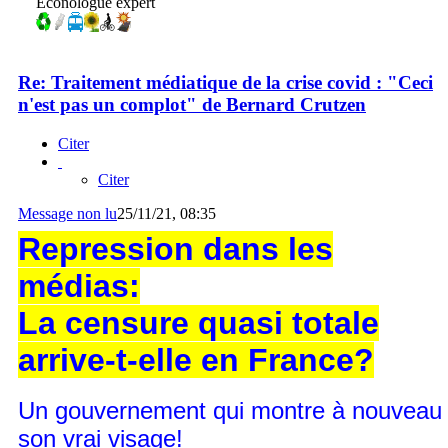
Econologue expert
Re: Traitement médiatique de la crise covid : "Ceci
n'est pas un complot" de Bernard Crutzen
Citer
Citer
Message non lu
25/11/21, 08:35
Repression dans les
médias:
La censure quasi totale
arrive-t-elle en France?
Un gouvernement qui montre à nouveau
son vrai visage!