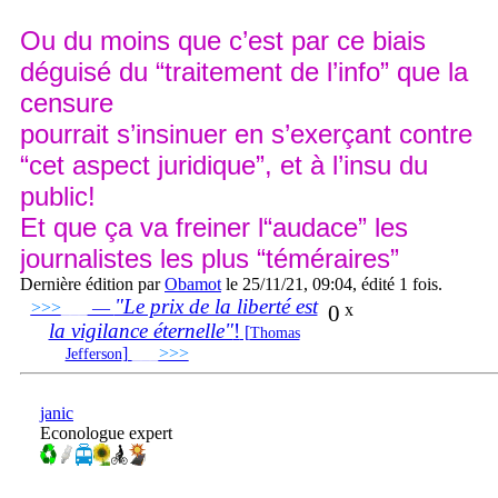
Ou du moins que c’est par ce biais
déguisé du “traitement de l’info” que la
censure
pourrait s’insinuer en s’exerçant contre
“cet aspect juridique”, et à l’insu du
public!
Et que ça va freiner l“audace” les
journalistes les plus “téméraires”
Dernière édition par
Obamot
le 25/11/21, 09:04, édité 1 fois.
"Le prix de la liberté est
>>>
___
—
0
x
la vigilance éternelle"
!
[
Thomas
]
___
>>>
______________________________
Jefferson
janic
Econologue expert