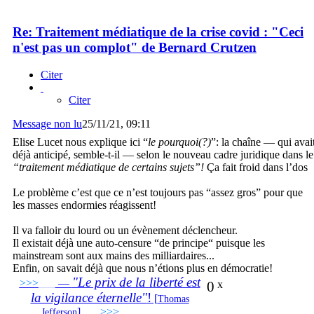
Re: Traitement médiatique de la crise covid : "Ceci
n'est pas un complot" de Bernard Crutzen
Citer
Citer
Message non lu
25/11/21, 09:11
Elise Lucet nous explique ici “
le pourquoi(?)
”: la chaîne — qui avai
déjà anticipé, semble-t-il — selon le nouveau cadre juridique dans le
“traitement médiatique de certains sujets”!
Ça fait froid dans l’dos
Le problème c’est que ce n’est toujours pas “assez gros” pour que
les masses endormies réagissent!
Il va falloir du lourd ou un évènement déclencheur.
Il existait déjà une auto-censure “de principe“ puisque les
mainstream sont aux mains des milliardaires...
Enfin, on savait déjà que nous n’étions plus en démocratie!
"Le prix de la liberté est
>>>
___
—
0
x
la vigilance éternelle"
!
[
Thomas
]
___
>>>
______________________________
Jefferson