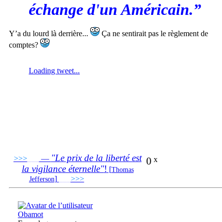
échange d'un Américain.”
Y’a du lourd là derrière...
Ça ne sentirait pas le règlement de
comptes?
"Le prix de la liberté est
>>>
___
—
0
x
la vigilance éternelle"
!
[
Thomas
]
___
>>>
______________________________
Jefferson
Obamot