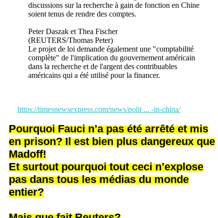
discussions sur la recherche à gain de fonction en Chine
soient tenus de rendre des comptes.
Peter Daszak et Thea Fischer
(REUTERS/Thomas Peter)
Le projet de loi demande également une "comptabilité
complète" de l'implication du gouvernement américain
dans la recherche et de l'argent des contribuables
américains qui a été utilisé pour la financer.
https://timesnewsexpress.com/news/polit ... -in-china/
Pourquoi Fauci n’a pas été arrêté et mis
en prison? Il est bien plus dangereux que
Madoff!
Et surtout pourquoi tout ceci n’explose
pas dans tous les médias du monde
entier?
Mais que fait Reuters?