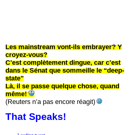
Les mainstream vont-ils embrayer? Y
croyez-vous?
C’est complètement dingue, car c’est
dans le Sénat que sommeille le “deep-
state”
Là, il se passe quelque chose, quand
même!
(Reuters n’a pas encore réagit)
That Speaks!