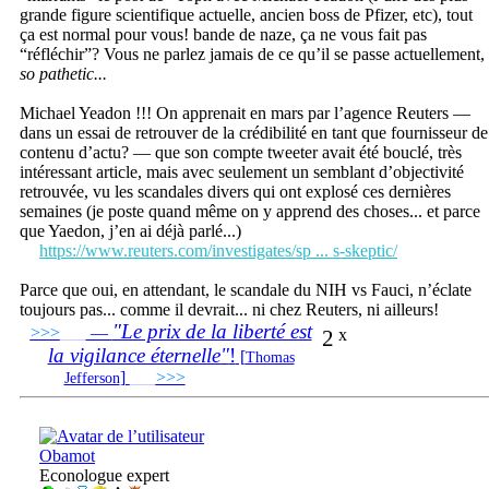
grande figure scientifique actuelle, ancien boss de Pfizer, etc), tout
ça est normal pour vous! bande de naze, ça ne vous fait pas
“réfléchir”? Vous ne parlez jamais de ce qu’il se passe actuellement,
so pathetic...
Michael Yeadon !!! On apprenait en mars par l’agence Reuters —
dans un essai de retrouver de la crédibilité en tant que fournisseur de
contenu d’actu? — que son compte tweeter avait été bouclé, très
intéressant article, mais avec seulement un semblant d’objectivité
retrouvée, vu les scandales divers qui ont explosé ces dernières
semaines (je poste quand même on y apprend des choses... et parce
que Yaedon, j’en ai déjà parlé...)
https://www.reuters.com/investigates/sp ... s-skeptic/
Parce que oui, en attendant, le scandale du NIH vs Fauci, n’éclate
toujours pas... comme il devrait... ni chez Reuters, ni ailleurs!
"Le prix de la liberté est
>>>
___
—
2
x
la vigilance éternelle"
!
[
Thomas
]
___
>>>
______________________________
Jefferson
Obamot
Econologue expert