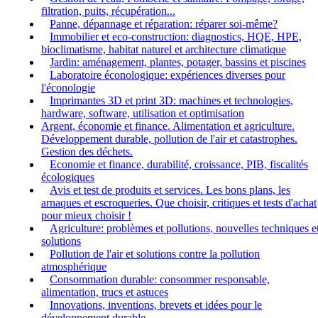
filtration, puits, récupération...
Panne, dépannage et réparation: réparer soi-même?
Immobilier et eco-construction: diagnostics, HQE, HPE,
bioclimatisme, habitat naturel et architecture climatique
Jardin: aménagement, plantes, potager, bassins et piscines
Laboratoire éconologique: expériences diverses pour
l'éconologie
Imprimantes 3D et print 3D: machines et technologies,
hardware, software, utilisation et optimisation
Argent, économie et finance. Alimentation et agriculture.
Développement durable, pollution de l'air et catastrophes.
Gestion des déchets.
Economie et finance, durabilité, croissance, PIB, fiscalités
écologiques
Avis et test de produits et services. Les bons plans, les
arnaques et escroqueries. Que choisir, critiques et tests d'achat
pour mieux choisir !
Agriculture: problèmes et pollutions, nouvelles techniques e
solutions
Pollution de l'air et solutions contre la pollution
atmosphérique
Consommation durable: consommer responsable,
alimentation, trucs et astuces
Innovations, inventions, brevets et idées pour le
développement durable