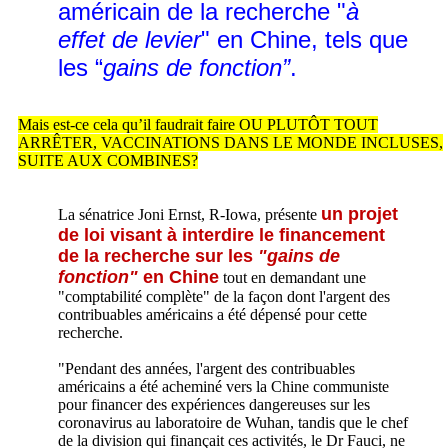
américain de la recherche "
à
effet de levier
" en Chine, tels que
les “
gains de fonction”
.
Mais est-ce cela qu’il faudrait faire OU PLUTÔT TOUT
ARRÊTER, VACCINATIONS DANS LE MONDE INCLUSES,
SUITE AUX COMBINES?
un projet
La sénatrice Joni Ernst, R-Iowa, présente
de loi visant à interdire le financement
de la recherche sur les
"gains de
fonction"
en Chine
tout en demandant une
"comptabilité complète" de la façon dont l'argent des
contribuables américains a été dépensé pour cette
recherche.
"Pendant des années, l'argent des contribuables
américains a été acheminé vers la Chine communiste
pour financer des expériences dangereuses sur les
coronavirus au laboratoire de Wuhan, tandis que le chef
de la division qui finançait ces activités, le Dr Fauci, ne