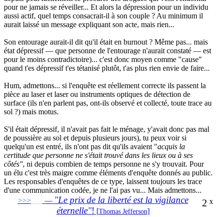
pour ne jamais se réveiller... Et alors la dépression pour un individu
aussi actif, quel temps consacrait-il à son couple ? Au minimum il
aurait laissé un message expliquant son acte, mais rien...
Son entourage aurait-il dit qu'il était en burnout ? Même pas... mais
état dépressif — que personne de l'entourage n'aurait constaté — est
pour le moins contradictoire)... c'est donc moyen comme "cause"
quand t'es dépressif t'es tétanisé plutôt, t'as plus rien envie de faire...
Hum, admettons... si l'enquête est réellement correcte ils passent la
pièce au laser et laser ou instruments optiques de détection de
surface (ils n'en parlent pas, ont-ils observé et collecté, toute trace au
sol ?) mais motus.
S'il était dépressif, il n'avait pas fait le ménage, y'avait donc pas mal
de poussière au sol et depuis plusieurs jours), tu peux voir si
quelqu'un est entré, ils n'ont pas dit qu'ils avaient "
acquis la
certitude que personne ne s'était trouvé dans les lieux ou à ses
côtés"
, ni depuis combien de temps personne ne s'y trouvait. Pour
un élu c'est très maigre comme éléments d'enquête donnés au public.
Les responsables d'enquêtes de ce type, laissent toujours les trace
d'une communication codée, je ne l'ai pas vu... Mais admettons...
"Le prix de la liberté est la vigilance
>>>
___
—
2
x
éternelle"
!
[
]
Thomas Jefferson