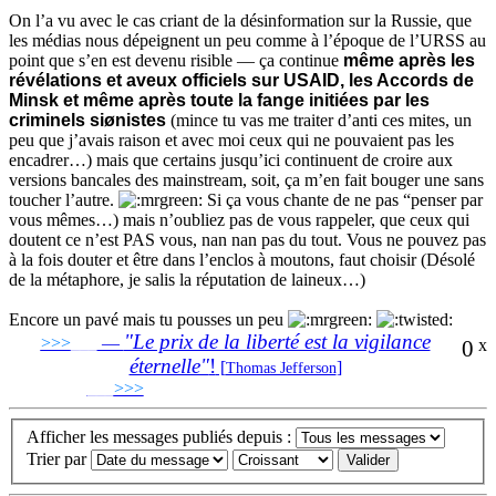
On l’a vu avec le cas criant de la désinformation sur la Russie, que
les médias nous dépeignent un peu comme à l’époque de l’URSS au
point que s’en est devenu risible — ça continue
même après les
révélations et aveux officiels sur USAID, les Accords de
Minsk et même après toute la fange initiées par les
criminels siønistes
(mince tu vas me traiter d’anti ces mites, un
peu que j’avais raison et avec moi ceux qui ne pouvaient pas les
encadrer…) mais que certains jusqu’ici continuent de croire aux
versions bancales des mainstream, soit, ça m’en fait bouger une sans
toucher l’autre.
Si ça vous chante de ne pas “penser par
vous mêmes…) mais n’oubliez pas de vous rappeler, que ceux qui
doutent ce n’est PAS vous, nan nan pas du tout. Vous ne pouvez pas
à la fois douter et être dans l’enclos à moutons, faut choisir (Désolé
de la métaphore, je salis la réputation de laineux…)
Encore un pavé mais tu pousses un peu
"Le prix de la liberté est la vigilance
>>>
___
—
0
x
éternelle"
!
[
]
Thomas Jefferson
___
>>>
______________________________
Afficher les messages publiés depuis :
Trier par