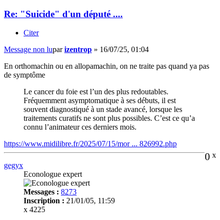
Re: "Suicide" d'un député ....
Citer
Message non lu
par
izentrop
»
16/07/25, 01:04
En orthomachin ou en allopamachin, on ne traite pas quand ya pas
de symptôme
Le cancer du foie est l’un des plus redoutables.
Fréquemment asymptomatique à ses débuts, il est
souvent diagnostiqué à un stade avancé, lorsque les
traitements curatifs ne sont plus possibles. C’est ce qu’a
connu l’animateur ces derniers mois.
https://www.midilibre.fr/2025/07/15/mor ... 826992.php
0
x
gegyx
Econologue expert
Messages :
8273
Inscription :
21/01/05, 11:59
x 4225