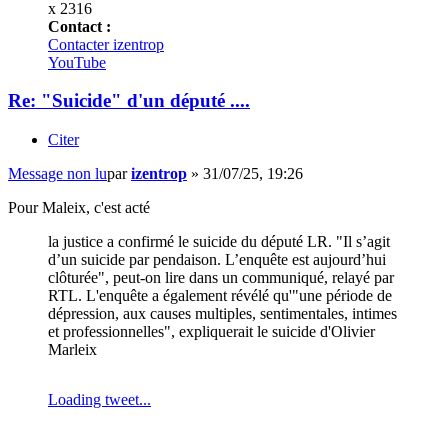
x 2316
Contact :
Contacter izentrop
YouTube
Re: "Suicide" d'un député ....
Citer
Message non lu
par
izentrop
»
31/07/25, 19:26
Pour Maleix, c'est acté
la justice a confirmé le suicide du député LR. "Il s’agit
d’un suicide par pendaison. L’enquête est aujourd’hui
clôturée", peut-on lire dans un communiqué, relayé par
RTL. L'enquête a également révélé qu'"une période de
dépression, aux causes multiples, sentimentales, intimes
et professionnelles", expliquerait le suicide d'Olivier
Marleix