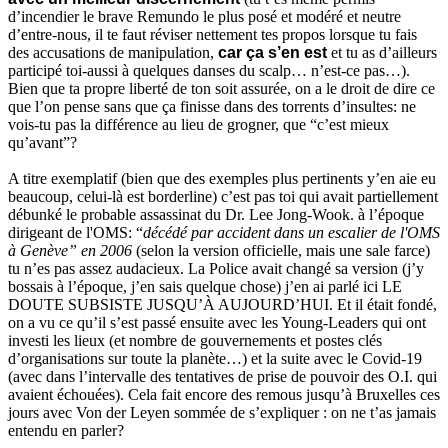
d’incendier le brave Remundo le plus posé et modéré et neutre
d’entre-nous, il te faut réviser nettement tes propos lorsque tu fais
des accusations de manipulation,
car ça s’en est
et tu as d’ailleurs
participé toi-aussi à quelques danses du scalp… n’est-ce pas…).
Bien que ta propre liberté de ton soit assurée, on a le droit de dire ce
que l’on pense sans que ça finisse dans des torrents d’insultes: ne
vois-tu pas la différence au lieu de grogner, que “c’est mieux
qu’avant”?
A titre exemplatif (bien que des exemples plus pertinents y’en aie eu
beaucoup, celui-là est borderline) c’est pas toi qui avait partiellement
débunké le probable assassinat du Dr. Lee Jong-Wook. à l’époque
dirigeant de l'OMS: “
décédé par accident dans un escalier de l'OMS
à Genève” en 2006
(selon la version officielle, mais une sale farce)
tu n’es pas assez audacieux. La Police avait changé sa version (j’y
bossais à l’époque, j’en sais quelque chose) j’en ai parlé ici LE
DOUTE SUBSISTE JUSQU’À AUJOURD’HUI. Et il était fondé,
on a vu ce qu’il s’est passé ensuite avec les Young-Leaders qui ont
investi les lieux (et nombre de gouvernements et postes clés
d’organisations sur toute la planète…) et la suite avec le Covid-19
(avec dans l’intervalle des tentatives de prise de pouvoir des O.I. qui
avaient échouées). Cela fait encore des remous jusqu’à Bruxelles ces
jours avec Von der Leyen sommée de s’expliquer : on ne t’as jamais
entendu en parler?