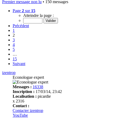
Premier message non lu
• 150 messages
Page
2
sur
15
Atteindre la page :
Précédent
1
2
3
4
5
…
15
Suivant
izentrop
Econologue expert
Messages :
16338
Inscription :
17/03/14, 23:42
Localisation :
picardie
x 2316
Contact :
Contacter izentrop
YouTube