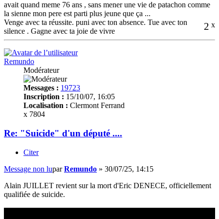
avait quand meme 76 ans , sans mener une vie de patachon comme
la sienne mon pere est parti plus jeune que ça ...
Venge avec ta réussite. puni avec ton absence. Tue avec ton
2
x
silence . Gagne avec ta joie de vivre
Remundo
Modérateur
Messages :
19723
Inscription :
15/10/07, 16:05
Localisation :
Clermont Ferrand
x 7804
Re: "Suicide" d'un député ....
Citer
Message non lu
par
Remundo
»
30/07/25, 14:15
Alain JUILLET revient sur la mort d'Eric DENECE, officiellement
qualifiée de suicide.