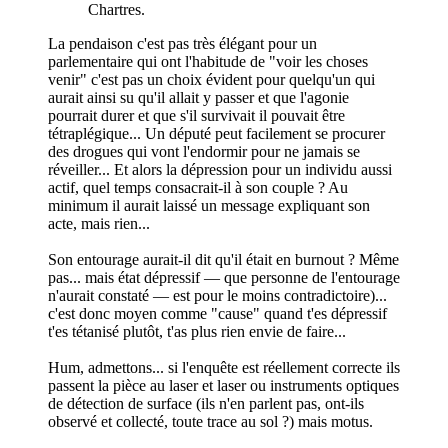
Chartres.
La pendaison c'est pas très élégant pour un
parlementaire qui ont l'habitude de "voir les choses
venir" c'est pas un choix évident pour quelqu'un qui
aurait ainsi su qu'il allait y passer et que l'agonie
pourrait durer et que s'il survivait il pouvait être
tétraplégique... Un député peut facilement se procurer
des drogues qui vont l'endormir pour ne jamais se
réveiller... Et alors la dépression pour un individu aussi
actif, quel temps consacrait-il à son couple ? Au
minimum il aurait laissé un message expliquant son
acte, mais rien...
Son entourage aurait-il dit qu'il était en burnout ? Même
pas... mais état dépressif — que personne de l'entourage
n'aurait constaté — est pour le moins contradictoire)...
c'est donc moyen comme "cause" quand t'es dépressif
t'es tétanisé plutôt, t'as plus rien envie de faire...
Hum, admettons... si l'enquête est réellement correcte ils
passent la pièce au laser et laser ou instruments optiques
de détection de surface (ils n'en parlent pas, ont-ils
observé et collecté, toute trace au sol ?) mais motus.