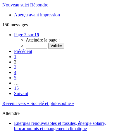
Nouveau sujet
Répondre
Aperçu avant impression
150 messages
Page
2
sur
15
Atteindre la page :
Précédent
1
2
3
4
5
…
15
Suivant
Revenir vers « Société et philosophie »
Atteindre
Energies renouvelables et fossiles, énergie solaire,
biocarburants et changement climatique