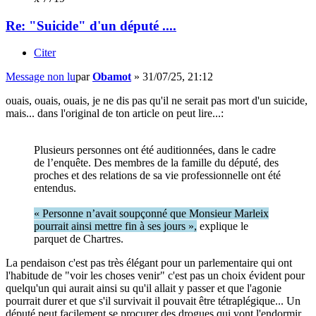
Re: "Suicide" d'un député ....
Citer
Message non lu
par
Obamot
»
31/07/25, 21:12
ouais, ouais, ouais, je ne dis pas qu'il ne serait pas mort d'un suicide,
mais... dans l'original de ton article on peut lire...:
Plusieurs personnes ont été auditionnées, dans le cadre
de l’enquête. Des membres de la famille du député, des
proches et des relations de sa vie professionnelle ont été
entendus.
« Personne n’avait soupçonné que Monsieur Marleix
pourrait ainsi mettre fin à ses jours »,
explique le
parquet de Chartres.
La pendaison c'est pas très élégant pour un parlementaire qui ont
l'habitude de "voir les choses venir" c'est pas un choix évident pour
quelqu'un qui aurait ainsi su qu'il allait y passer et que l'agonie
pourrait durer et que s'il survivait il pouvait être tétraplégique... Un
député peut facilement se procurer des drogues qui vont l'endormir