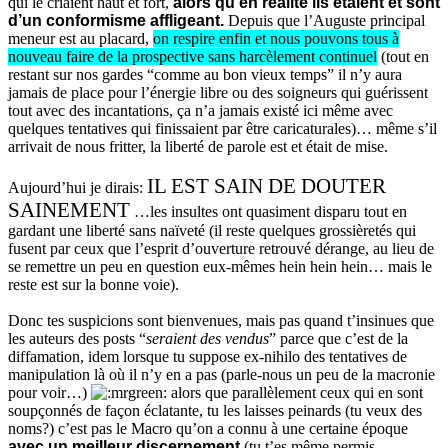
qui le criaient haut et fort,
alors qu’en réalité ils étaient et sont
d’un conformisme affligeant.
Depuis que l’Auguste principal
meneur est au placard,
on respire enfin et nous pouvons tous à
nouveau faire de la prospective sans harcèlement continuel
(tout en
restant sur nos gardes “comme au bon vieux temps” il n’y aura
jamais de place pour l’énergie libre ou des soigneurs qui guérissent
tout avec des incantations, ça n’a jamais existé ici même avec
quelques tentatives qui finissaient par être caricaturales)… même s’il
arrivait de nous fritter, la liberté de parole est et était de mise.
IL EST SAIN DE DOUTER
Aujourd’hui je dirais:
SAINEMENT
…les insultes ont quasiment disparu tout en
gardant une liberté sans naïveté (il reste quelques grossièretés qui
fusent par ceux que l’esprit d’ouverture retrouvé dérange, au lieu de
se remettre un peu en question eux-mêmes hein hein hein… mais le
reste est sur la bonne voie).
Donc tes suspicions sont bienvenues, mais pas quand t’insinues que
les auteurs des posts “
seraient des vendus
” parce que c’est de la
diffamation, idem lorsque tu suppose ex-nihilo des tentatives de
manipulation là où il n’y en a pas (parle-nous un peu de la macronie
pour voir…)
alors que parallèlement ceux qui en sont
soupçonnés de façon éclatante, tu les laisses peinards (tu veux des
noms?) c’est pas le Macro qu’on a connu à une certaine époque
avec un meilleur discernement
(tu t’es même permis