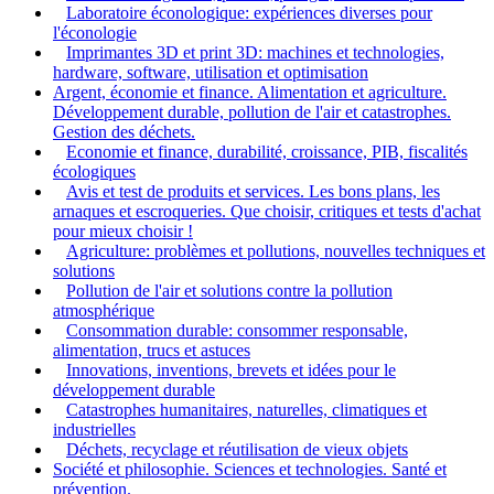
Laboratoire éconologique: expériences diverses pour
l'éconologie
Imprimantes 3D et print 3D: machines et technologies,
hardware, software, utilisation et optimisation
Argent, économie et finance. Alimentation et agriculture.
Développement durable, pollution de l'air et catastrophes.
Gestion des déchets.
Economie et finance, durabilité, croissance, PIB, fiscalités
écologiques
Avis et test de produits et services. Les bons plans, les
arnaques et escroqueries. Que choisir, critiques et tests d'achat
pour mieux choisir !
Agriculture: problèmes et pollutions, nouvelles techniques et
solutions
Pollution de l'air et solutions contre la pollution
atmosphérique
Consommation durable: consommer responsable,
alimentation, trucs et astuces
Innovations, inventions, brevets et idées pour le
développement durable
Catastrophes humanitaires, naturelles, climatiques et
industrielles
Déchets, recyclage et réutilisation de vieux objets
Société et philosophie. Sciences et technologies. Santé et
prévention.