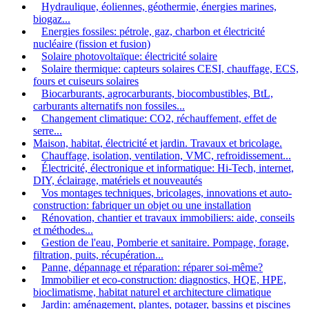
Hydraulique, éoliennes, géothermie, énergies marines,
biogaz...
Energies fossiles: pétrole, gaz, charbon et électricité
nucléaire (fission et fusion)
Solaire photovoltaïque: électricité solaire
Solaire thermique: capteurs solaires CESI, chauffage, ECS,
fours et cuiseurs solaires
Biocarburants, agrocarburants, biocombustibles, BtL,
carburants alternatifs non fossiles...
Changement climatique: CO2, réchauffement, effet de
serre...
Maison, habitat, électricité et jardin. Travaux et bricolage.
Chauffage, isolation, ventilation, VMC, refroidissement...
Électricité, électronique et informatique: Hi-Tech, internet,
DIY, éclairage, matériels et nouveautés
Vos montages techniques, bricolages, innovations et auto-
construction: fabriquer un objet ou une installation
Rénovation, chantier et travaux immobiliers: aide, conseils
et méthodes...
Gestion de l'eau, Pomberie et sanitaire. Pompage, forage,
filtration, puits, récupération...
Panne, dépannage et réparation: réparer soi-même?
Immobilier et eco-construction: diagnostics, HQE, HPE,
bioclimatisme, habitat naturel et architecture climatique
Jardin: aménagement, plantes, potager, bassins et piscines