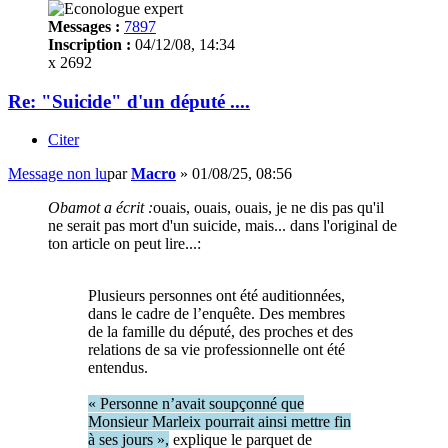
Messages :
7897
Inscription :
04/12/08, 14:34
x 2692
Re: "Suicide" d'un député ....
Citer
Message non lu
par
Macro
»
01/08/25, 08:56
Obamot a écrit :
ouais, ouais, ouais, je ne dis pas qu'il
ne serait pas mort d'un suicide, mais... dans l'original de
ton article on peut lire...:
Plusieurs personnes ont été auditionnées,
dans le cadre de l’enquête. Des membres
de la famille du député, des proches et des
relations de sa vie professionnelle ont été
entendus.
« Personne n’avait soupçonné que
Monsieur Marleix pourrait ainsi mettre fin
à ses jours »,
explique le parquet de