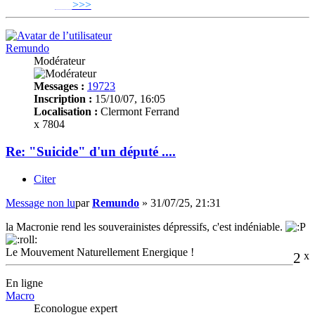
___
>>>
______________________________
Remundo
Modérateur
Messages :
19723
Inscription :
15/10/07, 16:05
Localisation :
Clermont Ferrand
x 7804
Re: "Suicide" d'un député ....
Citer
Message non lu
par
Remundo
»
31/07/25, 21:31
la Macronie rend les souverainistes dépressifs, c'est indéniable.
Le Mouvement Naturellement Energique !
2
x
En ligne
Macro
Econologue expert