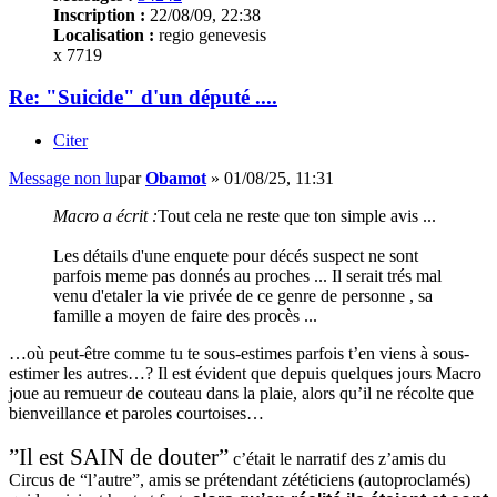
Inscription :
22/08/09, 22:38
Localisation :
regio genevesis
x 7719
Re: "Suicide" d'un député ....
Citer
Message non lu
par
Obamot
»
01/08/25, 11:31
Macro a écrit :
Tout cela ne reste que ton simple avis ...
Les détails d'une enquete pour décés suspect ne sont
parfois meme pas donnés au proches ... Il serait trés mal
venu d'etaler la vie privée de ce genre de personne , sa
famille a moyen de faire des procès ...
…où peut-être comme tu te sous-estimes parfois t’en viens à sous-
estimer les autres…? Il est évident que depuis quelques jours Macro
joue au remueur de couteau dans la plaie, alors qu’il ne récolte que
bienveillance et paroles courtoises…
”Il est SAIN de douter”
c’était le narratif des z’amis du
Circus de “l’autre”, amis se prétendant zététiciens (autoproclamés)