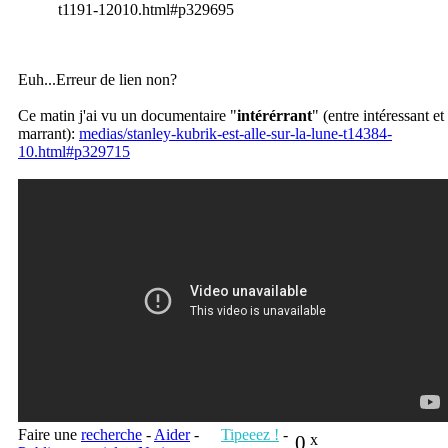
t1191-12010.html#p329695
Euh...Erreur de lien non?
Ce matin j'ai vu un documentaire "
intérérrant
" (entre intéressant et
marrant):
medias/stanley-kubrik-est-alle-sur-la-lune-t14384-
10.html#p329715
Faire une
recherche
-
Aider
-
Tipeeez !
-
0
x