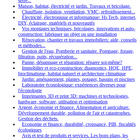
serre...
Maison, habitat, électricité et jardin. Travaux et bricolage.
Chauffage, isolation, ventilation, VMC, refroidissement...
Électricité, électronique et informatique: Hi-Tech, internet,
DIY, éclairage, matériels et nouveautés
Vos montages techniques, bricolages, innovations et auto-
construction: fabriquer un objet ou une installation
Rénovation, chantier et travaux immobiliers: aide, conseils
et méthodes...
Gestion de l'eau, Pomberie et sanitaire. Pompage, forage,
filtration, puits, récupération...
Panne, dépannage et réparation: réparer soi-même?
Immobilier et eco-construction: diagnostics, HQE, HPE,
bioclimatisme, habitat naturel et architecture climatique
Jardin: aménagement, plantes, potager, bassins et piscines
Laboratoire éconologique: expériences diverses pour
l'éconologie
Imprimantes 3D et print 3D: machines et technologies,
hardware, software, utilisation et optimisation
Argent, économie et finance. Alimentation et agriculture.
Développement durable, pollution de l'air et catastrophes.
Gestion des déchets.
Economie et finance, durabilité, croissance, PIB, fiscalités
écologiques
Avis et test de produits et services. Les bons plans, les