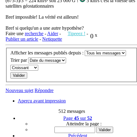
(675-3)/3 = 224 km/s² soit 23 000 G !
3 km/s c'est la vitesse des
satellites géostationnaires
Bref impossible! La vérité est ailleurs!
Bref si quelqu'un a une autre hypothèse?
Faire une
recherche
-
Aider
-
Tipeeez !
-
0
x
Publier un article
-
Netiquette
Afficher les messages publiés depuis :
Trier par
Nouveau sujet
Répondre
Aperçu avant impression
512 messages
Page
45
sur
52
Atteindre la page :
Précédent