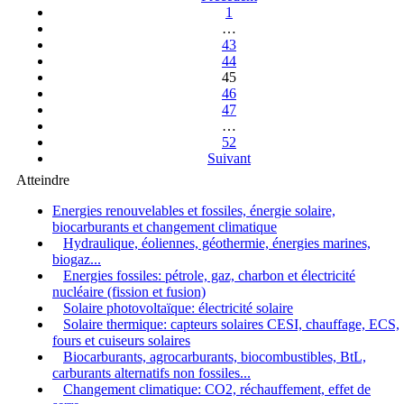
1
…
43
44
45
46
47
…
52
Suivant
Atteindre
Energies renouvelables et fossiles, énergie solaire,
biocarburants et changement climatique
Hydraulique, éoliennes, géothermie, énergies marines,
biogaz...
Energies fossiles: pétrole, gaz, charbon et électricité
nucléaire (fission et fusion)
Solaire photovoltaïque: électricité solaire
Solaire thermique: capteurs solaires CESI, chauffage, ECS,
fours et cuiseurs solaires
Biocarburants, agrocarburants, biocombustibles, BtL,
carburants alternatifs non fossiles...
Changement climatique: CO2, réchauffement, effet de