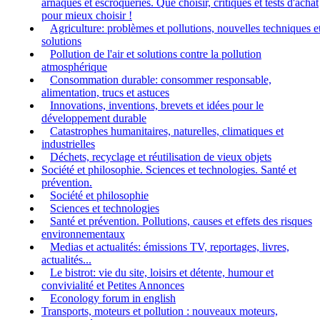
arnaques et escroqueries. Que choisir, critiques et tests d'achat
pour mieux choisir !
Agriculture: problèmes et pollutions, nouvelles techniques e
solutions
Pollution de l'air et solutions contre la pollution
atmosphérique
Consommation durable: consommer responsable,
alimentation, trucs et astuces
Innovations, inventions, brevets et idées pour le
développement durable
Catastrophes humanitaires, naturelles, climatiques et
industrielles
Déchets, recyclage et réutilisation de vieux objets
Société et philosophie. Sciences et technologies. Santé et
prévention.
Société et philosophie
Sciences et technologies
Santé et prévention. Pollutions, causes et effets des risques
environnementaux
Medias et actualités: émissions TV, reportages, livres,
actualités...
Le bistrot: vie du site, loisirs et détente, humour et
convivialité et Petites Annonces
Econology forum in english
Transports, moteurs et pollution : nouveaux moteurs,