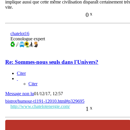
implique aussi que cette même civilisation disparaît certainement trè
vite.
0
x
chatelot16
Econologue expert
Re: Sommes-nous seuls dans l'Univers?
Citer
Citer
Message non lu
01/12/17, 12:57
bistrot/humour-t1191-12010.html#p329695
http://www.chatelotenergie.com/
1
x