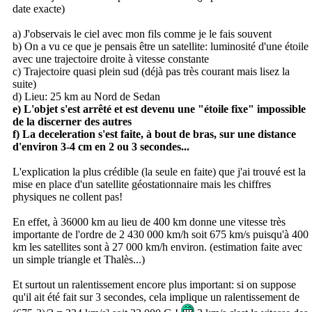
date exacte)
a) J'observais le ciel avec mon fils comme je le fais souvent
b) On a vu ce que je pensais être un satellite: luminosité d'une étoile
avec une trajectoire droite à vitesse constante
c) Trajectoire quasi plein sud (déjà pas très courant mais lisez la
suite)
d) Lieu: 25 km au Nord de Sedan
e) L'objet s'est arrêté et est devenu une "étoile fixe" impossible
de la discerner des autres
f) La deceleration s'est faite, à bout de bras, sur une distance
d'environ 3-4 cm en 2 ou 3 secondes...
L'explication la plus crédible (la seule en faite) que j'ai trouvé est la
mise en place d'un satellite géostationnaire mais les chiffres
physiques ne collent pas!
En effet, à 36000 km au lieu de 400 km donne une vitesse très
importante de l'ordre de 2 430 000 km/h soit 675 km/s puisqu'à 400
km les satellites sont à 27 000 km/h environ. (estimation faite avec
un simple triangle et Thalès...)
Et surtout un ralentissement encore plus important: si on suppose
qu'il ait été fait sur 3 secondes, cela implique un ralentissement de