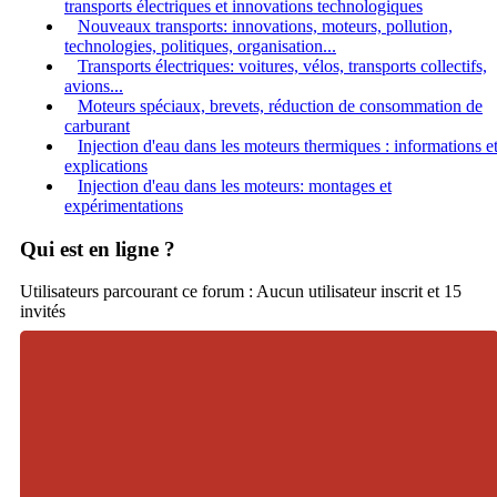
transports électriques et innovations technologiques
Nouveaux transports: innovations, moteurs, pollution,
technologies, politiques, organisation...
Transports électriques: voitures, vélos, transports collectifs,
avions...
Moteurs spéciaux, brevets, réduction de consommation de
carburant
Injection d'eau dans les moteurs thermiques : informations e
explications
Injection d'eau dans les moteurs: montages et
expérimentations
Qui est en ligne ?
Utilisateurs parcourant ce forum : Aucun utilisateur inscrit et 15
invités