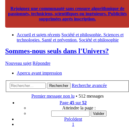
Rejoignez une communauté sans censure algorithmique de
passionnés, techniciens, scientifiques ou ingénieurs. Publicités
supprimées après inscription.
Accueil et sujets récents
Société et philosophie. Sciences et
technologies. Santé et prévention.
Société et philosophie
Sommes-nous seuls dans l'Univers?
Nouveau sujet
Répondre
Aperçu avant impression
Recherche avancée
Rechercher
Premier message non lu
• 512 messages
Page
45
sur
52
Atteindre la page :
Précédent
1