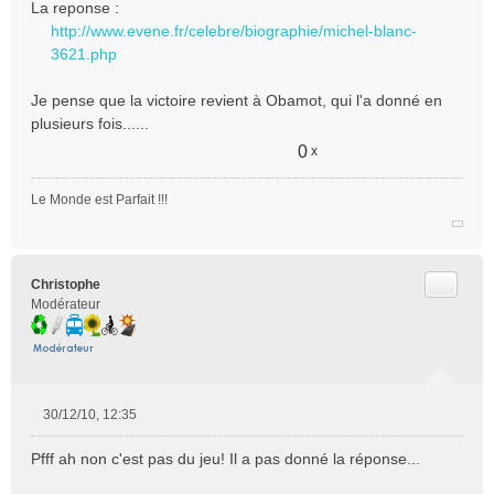
La reponse :
s
http://www.evene.fr/celebre/biographie/michel-blanc-
s
3621.php
a
g
e
Je pense que la victoire revient à Obamot, qui l'a donné en
n
plusieurs fois......
o
0
x
n
l
u
Le Monde est Parfait !!!
Citer
Christophe
Modérateur
30/12/10, 12:35
M
e
Pfff ah non c'est pas du jeu! Il a pas donné la réponse...
s
s