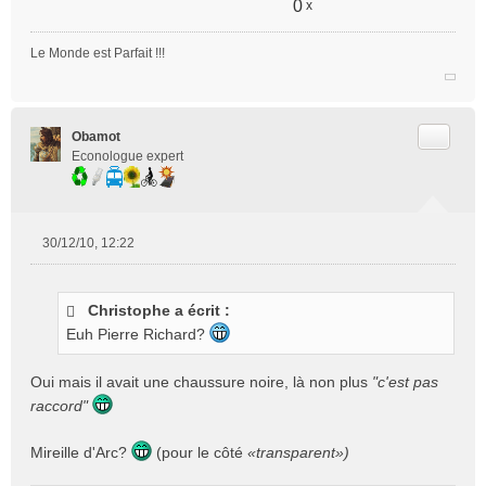
g
0
x
e
n
Le Monde est Parfait !!!
o
n
l
u
Citer
Obamot
Econologue expert
30/12/10, 12:22
M
e
s
Christophe a écrit :
s
Euh Pierre Richard?
a
g
e
Oui mais il avait une chaussure noire, là non plus
"c'est pas
n
raccord"
o
n
Mireille d'Arc?
(pour le côté
«transparent»)
l
u