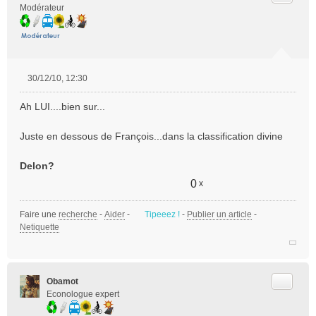
Modérateur
30/12/10, 12:30
M
e
Ah LUI....bien sur...
s
s
Juste en dessous de François...dans la classification divine
a
g
e
Delon?
n
0
x
o
n
Faire une
l
recherche
-
Aider
-
Tipeeez !
-
Publier un article
-
Netiquette
u
Citer
Obamot
Econologue expert