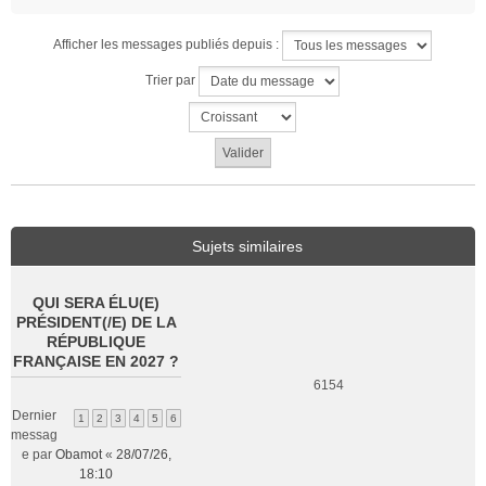
n
o
Afficher les messages publiés depuis :
n
l
Trier par
u
Sujets similaires
QUI SERA ÉLU(E)
PRÉSIDENT(/E) DE LA
RÉPUBLIQUE
FRANÇAISE EN 2027 ?
6154
Dernier
1
2
3
4
5
6
messag
e par
Obamot
«
28/07/26,
18:10