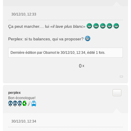
30/12/10, 12:33
M
e
Ça peut marcher.... lui
«il lave plus blanc»
s
s
Perplex: si tu balances, qui va proposer?
a
g
e
Dernière édition par
Obamot
le 30/12/10, 12:34, édité 1 fois.
n
o
n
0
x
l
u
Citer
perplex
Bon éconologue!
30/12/10, 12:34
M
e