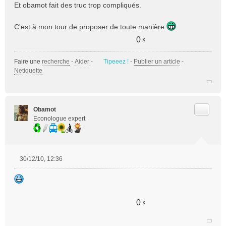
Et obamot fait des truc trop compliqués.
a
g
e
C'est à mon tour de proposer de toute manière
n
0
x
o
n
l
Faire une
recherche
-
Aider
-
Tipeeez !
-
Publier un article
-
u
Netiquette
Citer
Obamot
Econologue expert
30/12/10, 12:36
M
e
s
s
a
0
x
g
e