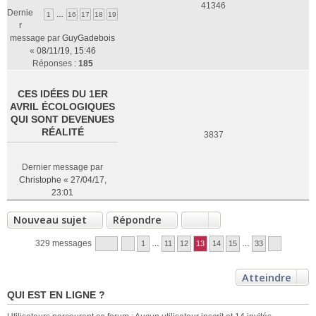
41346
Dernie
1
…
16
17
18
19
r
message par
GuyGadebois
«
08/11/19, 15:46
Réponses :
185
CES IDÉES DU 1ER
AVRIL ÉCOLOGIQUES
QUI SONT DEVENUES
RÉALITÉ
3837
Dernier message par
Christophe
«
27/04/17,
23:01
Nouveau sujet
Répondre
329 messages
1
…
11
12
13
14
15
…
33
Atteindre
QUI EST EN LIGNE ?