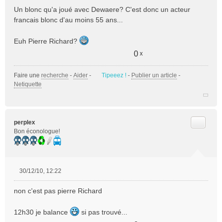
e
Un blonc qu'a joué avec Dewaere? C'est donc un acteur
s
francais blonc d'au moins 55 ans...
s
a
Euh Pierre Richard?
g
e
0
x
n
o
Faire une
recherche
-
Aider
-
Tipeeez !
-
Publier un article
-
n
Netiquette
l
u
Citer
perplex
Bon éconologue!
30/12/10, 12:22
M
e
non c'est pas pierre Richard
s
s
12h30 je balance
si pas trouvé...
a