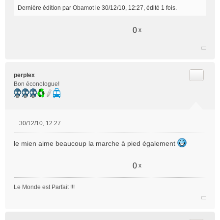
Dernière édition par
Obamot
le 30/12/10, 12:27, édité 1 fois.
0
x
Citer
perplex
Bon éconologue!
30/12/10, 12:27
M
e
le mien aime beaucoup la marche à pied également
s
s
a
0
x
g
e
Le Monde est Parfait !!!
n
o
n
l