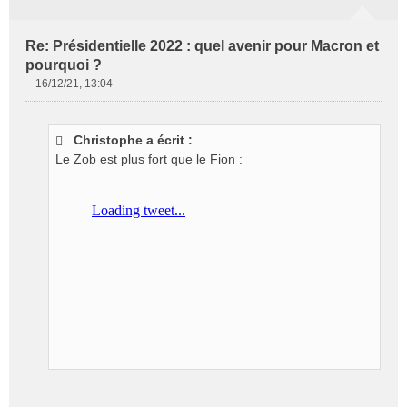
Re: Présidentielle 2022 : quel avenir pour Macron et
pourquoi ?
16/12/21, 13:04
M
e
s
Christophe a écrit :
s
Le Zob est plus fort que le Fion :
a
g
e
n
o
n
l
u