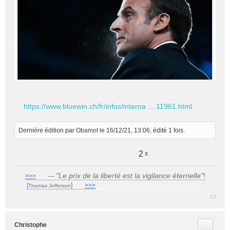
https://www.bluewin.ch/fr/infos/interna ... 11961.html
Dernière édition par
Obamot
le 16/12/21, 13:06, édité 1 fois.
2
x
"Le prix de la liberté est la vigilance éternelle"
!
>>>
___
—
[
]
___
>>>
______________________________
Thomas Jefferson
Citer
Christophe