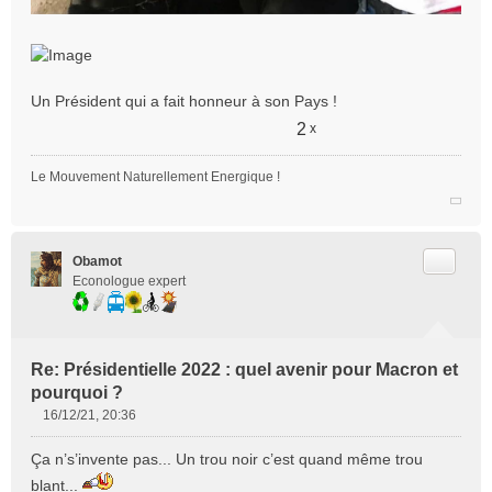
Un Président qui a fait honneur à son Pays !
2
x
Le Mouvement Naturellement Energique !
Citer
Obamot
Econologue expert
Re: Présidentielle 2022 : quel avenir pour Macron et
pourquoi ?
16/12/21, 20:36
M
e
Ça n’s’invente pas... Un trou noir c’est quand même trou
s
blant...
s