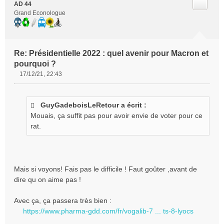
Citer
AD 44
Grand Econologue
Re: Présidentielle 2022 : quel avenir pour Macron et
pourquoi ?
17/12/21, 22:43
M
e
s
GuyGadeboisLeRetour a écrit :
s
Mouais, ça suffit pas pour avoir envie de voter pour ce
a
g
rat.
e
n
o
n
Mais si voyons! Fais pas le difficile ! Faut goûter ,avant de
l
dire qu on aime pas !
u
Avec ça, ça passera très bien :
https://www.pharma-gdd.com/fr/vogalib-7 ... ts-8-lyocs