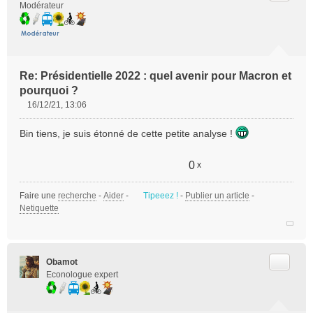
Modérateur
Re: Présidentielle 2022 : quel avenir pour Macron et
pourquoi ?
16/12/21, 13:06
M
e
Bin tiens, je suis étonné de cette petite analyse !
s
s
a
0
x
g
e
Faire une
recherche
-
Aider
-
Tipeeez !
-
Publier un article
-
n
Netiquette
o
n
l
u
Citer
Obamot
Econologue expert