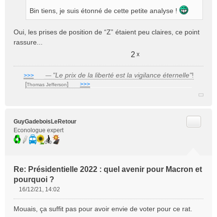
Bin tiens, je suis étonné de cette petite analyse !
Oui, les prises de position de “Z” étaient peu claires, ce point
rassure...
2
x
"Le prix de la liberté est la vigilance éternelle"
!
>>>
___
—
[
]
___
>>>
______________________________
Thomas Jefferson
Citer
GuyGadeboisLeRetour
Econologue expert
Re: Présidentielle 2022 : quel avenir pour Macron et
pourquoi ?
16/12/21, 14:02
M
e
Mouais, ça suffit pas pour avoir envie de voter pour ce rat.
s