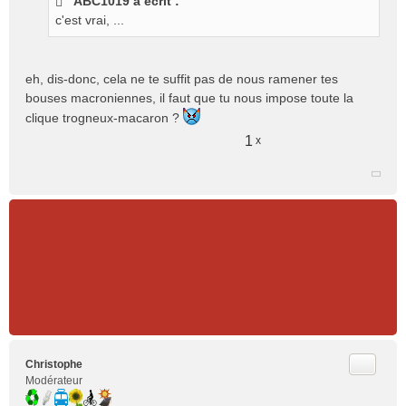
ABC1019 a écrit :
s
c'est vrai, ...
a
g
e
n
eh, dis-donc, cela ne te suffit pas de nous ramener tes
o
bouses macroniennes, il faut que tu nous impose toute la
n
clique trogneux-macaron ?
l
u
1
x
Citer
Christophe
Modérateur