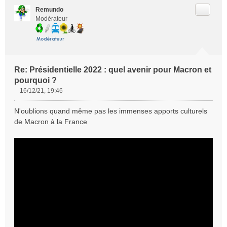
Citer
Remundo
Modérateur
Re: Présidentielle 2022 : quel avenir pour Macron et
pourquoi ?
16/12/21, 19:46
M
e
N'oublions quand même pas les immenses apports culturels
s
de Macron à la France
s
a
g
e
n
o
n
l
u