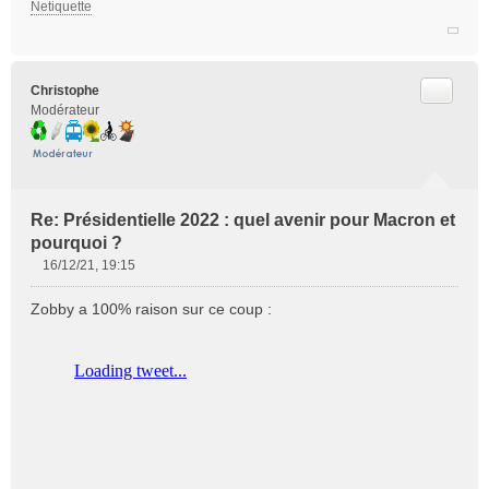
Netiquette
Citer
Christophe
Modérateur
Re: Présidentielle 2022 : quel avenir pour Macron et
pourquoi ?
16/12/21, 19:15
M
e
Zobby a 100% raison sur ce coup :
s
s
a
g
e
n
o
n
l