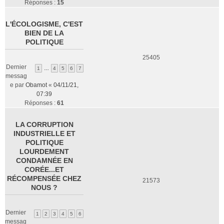
Réponses :
15
L'ÉCOLOGISME, C'EST
BIEN DE LA
POLITIQUE
25405
Dernier
1
…
4
5
6
7
messag
e par
Obamot
«
04/11/21,
07:39
Réponses :
61
LA CORRUPTION
INDUSTRIELLE ET
POLITIQUE
LOURDEMENT
CONDAMNÉE EN
CORÉE...ET
RÉCOMPENSÉE CHEZ
21573
NOUS ?
Dernier
1
2
3
4
5
6
messag