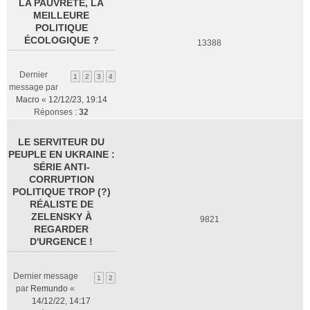
LA PAUVRETÉ, LA
MEILLEURE
POLITIQUE
ÉCOLOGIQUE ?
13388
Dernier
1
2
3
4
message par
Macro
«
12/12/23, 19:14
Réponses :
32
LE SERVITEUR DU
PEUPLE EN UKRAINE :
SÉRIE ANTI-
CORRUPTION
POLITIQUE TROP (?)
RÉALISTE DE
ZELENSKY À
9821
REGARDER
D'URGENCE !
Dernier message
1
2
par
Remundo
«
14/12/22, 14:17