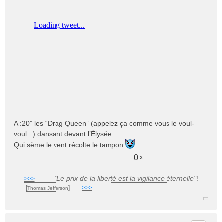
a
g
e
n
o
n
l
u
A :20” les “Drag Queen” (appelez ça comme vous le voul-
voul...) dansant devant l’Élysée...
Qui sème le vent récolte le tampon
0
x
"Le prix de la liberté est la vigilance éternelle"
!
>>>
___
—
[
]
___
>>>
______________________________
Thomas Jefferson