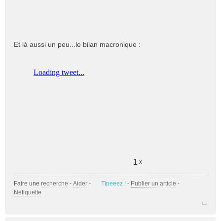
u
Et là aussi un peu...le bilan macronique :
1
x
Faire une
recherche
-
Aider
-
Tipeeez !
-
Publier un article
-
Netiquette