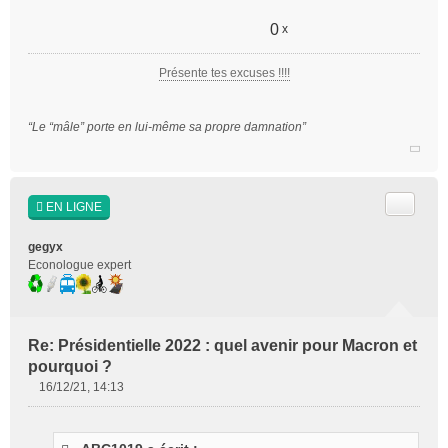
s
a
0
x
g
e
Présente tes excuses !!!!
n
o
n
“Le “mâle” porte en lui-même sa propre damnation”
l
u
Citer
EN LIGNE
gegyx
Econologue expert
Re: Présidentielle 2022 : quel avenir pour Macron et
pourquoi ?
16/12/21, 14:13
M
e
s