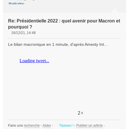
Re: Présidentielle 2022 : quel avenir pour Macron et
pourquoi ?
16/12/21, 14:48
M
e
Le bilan macronique en 1 minute, d'après Amesty Int...
s
s
a
g
e
n
o
n
l
u
2
x
Faire une
recherche
-
Aider
-
Tipeeez !
-
Publier un article
-