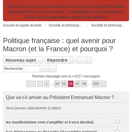
Rejoignez une communauté sans censure algorithmique
de passionnés, techniciens, scientifiques ou ingénieurs.
Publicités supprimées après inscription.
Accueil et sujets récents
Société et philosophie. Sciences et technologies. Santé et prévention.
Société et philosophie
Politique française : quel avenir pour
Macron (et la France) et pourquoi ?
Nouveau sujet
Répondre
Premier message non lu
• 8257 messages
1
…
54
55
56
57
58
…
826
Que va-t-il arriver au Président Emmanuel Macron ?
Vous pouvez sélectionner
1
option
les manifestations vont s’amplifier et il sera destitué.
il va démissionner ou dissoudre l’Assemblée nationale.