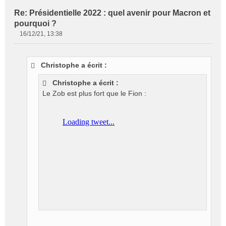
Re: Présidentielle 2022 : quel avenir pour Macron et
pourquoi ?
16/12/21, 13:38
M
e
s
Christophe a écrit :
s
a
Christophe a écrit :
g
Le Zob est plus fort que le Fion :
e
n
o
n
l
u