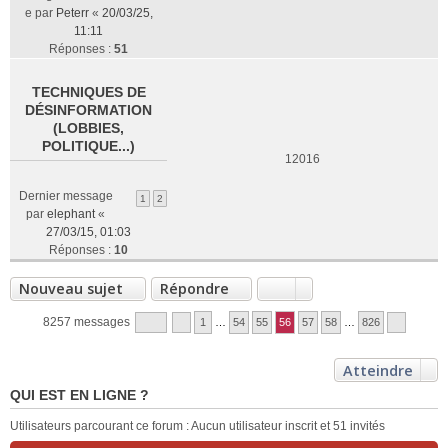
e par
Peterr
«
20/03/25,
11:11
Réponses :
51
TECHNIQUES DE
DÉSINFORMATION
(LOBBIES,
POLITIQUE...)
12016
Dernier message
1
2
par
elephant
«
27/03/15, 01:03
Réponses :
10
Nouveau sujet
Répondre
8257 messages
1
…
54
55
56
57
58
…
826
Atteindre
QUI EST EN LIGNE ?
Utilisateurs parcourant ce forum : Aucun utilisateur inscrit et 51 invités