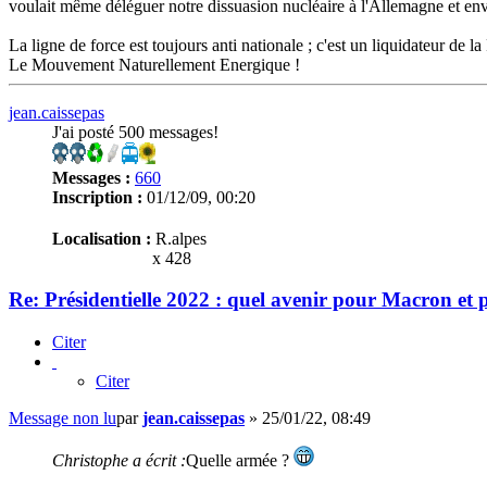
voulait même déléguer notre dissuasion nucléaire à l'Allemagne et env
La ligne de force est toujours anti nationale ; c'est un liquidateur de la
Le Mouvement Naturellement Energique !
jean.caissepas
J'ai posté 500 messages!
Messages :
660
Inscription :
01/12/09, 00:20
Localisation :
R.alpes
x 428
Re: Présidentielle 2022 : quel avenir pour Macron et
Citer
Citer
Message non lu
par
jean.caissepas
»
25/01/22, 08:49
Christophe a écrit :
Quelle armée ?