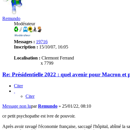
Remundo
Modérateur
Messages :
19716
Inscription :
15/10/07, 16:05
Localisation :
Clermont Ferrand
x 7799
Re: Présidentielle 2022 : quel avenir pour Macron et
Citer
Citer
Message non lu
par
Remundo
»
25/01/22, 08:10
ce petit psychopathe est ivre de pouvoir.
Après avoir ravagé l'économie française, saccagé l'hôpital, abîmé la 