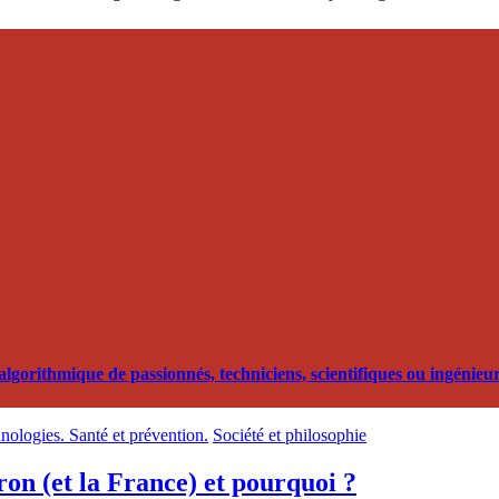
orithmique de passionnés, techniciens, scientifiques ou ingénieurs
hnologies. Santé et prévention.
Société et philosophie
ron (et la France) et pourquoi ?