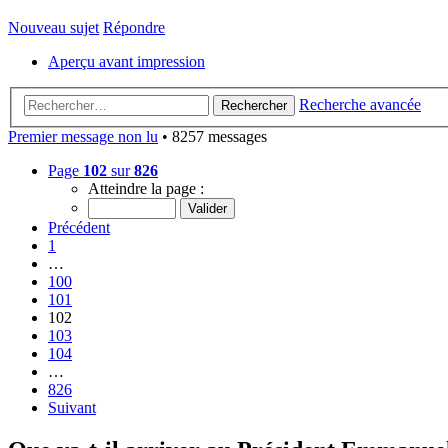
Nouveau sujet
Répondre
Aperçu avant impression
Recherche avancée
Rechercher
Premier message non lu
• 8257 messages
Page
102
sur
826
Atteindre la page :
Précédent
1
…
100
101
102
103
104
…
826
Suivant