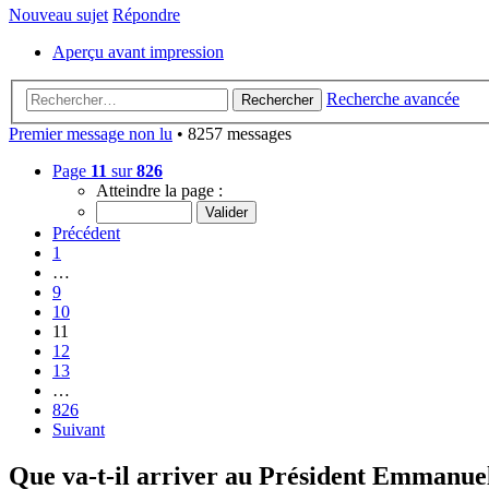
Nouveau sujet
Répondre
Aperçu avant impression
Recherche avancée
Rechercher
Premier message non lu
• 8257 messages
Page
11
sur
826
Atteindre la page :
Précédent
1
…
9
10
11
12
13
…
826
Suivant
Que va-t-il arriver au Président Emmanu