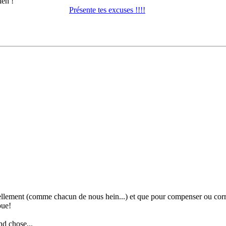
ien !
Présente tes excuses !!!!
ellement (comme chacun de nous hein...) et que pour compenser ou corriger 
pue!
nd chose...