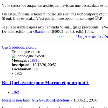
Vu le crescendo auquel on assiste, mon avis sur une désescalade est
On est plutôt dans le trend
du gosse qui s’est très mal comporté et qui 
Si oui, là on est mal... (c’est pourtant une option du sondage)
Je suis pessimiste après avoir entendu Vilani... (page précédente...) Vo
Dernière édition par
Obamot
le 18/08/21, 20:03, édité 1 fois.
"Le prix de la lib
>>>
___
—
GuyGadeboisLeRetour
Econologue expert
Messages :
18816
Inscription :
10/12/20, 20:52
Localisation :
04
x 5805
Re: Quel avenir pour Macron et pourquoi ?
Citer
Message non lu
par
GuyGadeboisLeRetour
»
18/08/21, 20:03