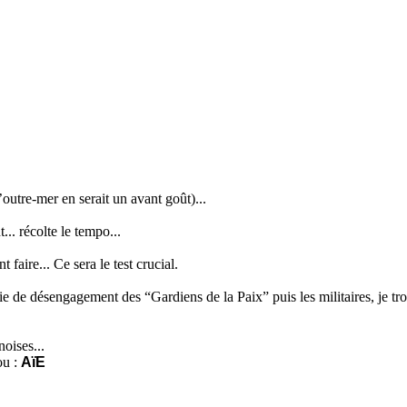
utre-mer en serait un avant goût)...
... récolte le tempo...
 faire... Ce sera le test crucial.
e de désengagement des “Gardiens de la Paix” puis les militaires, je tro
noises...
ou :
AïE