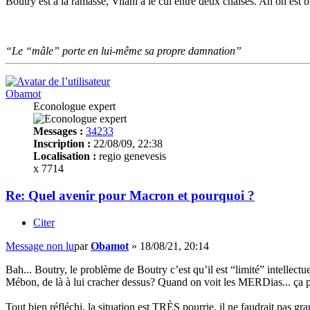
Boutry est à la ramasse, Vilani a le cul entre deux chaises. Ah on est b
“Le “mâle” porte en lui-même sa propre damnation”
Obamot
Econologue expert
Messages :
34233
Inscription :
22/08/09, 22:38
Localisation :
regio genevesis
x 7714
Re: Quel avenir pour Macron et pourquoi ?
Citer
Message non lu
par
Obamot
»
18/08/21, 20:14
Bah... Boutry, le problème de Boutry c’est qu’il est “limité” intellectu
Mébon, de là à lui cracher dessus? Quand on voit les MERDias... ça 
Tout bien réfléchi, la situation est TRÈS pourrie, il ne faudrait pas gra