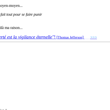
 moyen-moyen...
fait tout pour se faire punir
ilà ma raison...
erté est la vigilance éternelle"
!
[
]
___
>>>
______
Thomas Jefferson