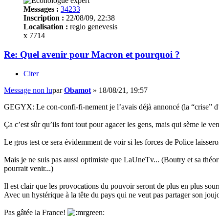
Messages :
34233
Inscription :
22/08/09, 22:38
Localisation :
regio genevesis
x 7714
Re: Quel avenir pour Macron et pourquoi ?
Citer
Message non lu
par
Obamot
»
18/08/21, 19:57
GEGYX: Le con-confi-fi-nement je l’avais déjà annoncé (la “crise” d’o
Ça c’est sûr qu’ils font tout pour agacer les gens, mais qui sème le vent
Le gros test ce sera évidemment de voir si les forces de Police laisseront
Mais je ne suis pas aussi optimiste que LaUneTv... (Boutry et sa théori
pourrait venir...)
Il est clair que les provocations du pouvoir seront de plus en plus sour
Avec un hystérique à la tête du pays qui ne veut pas partager son jouj
Pas gâtée la France!