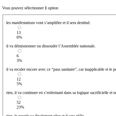
Vous pouvez sélectionner
1
option
les manifestations vont s’amplifier et il sera destitué.
13
6%
il va démissionner ou dissoudre l’Assemblée nationale.
6
3%
il va reculer encore avec ce “pass sanitaire”, car inapplicable et le 
12
5%
rien, il va continuer en s’enfermant dans sa logique sacrificielle et n
52
23%
rien, le peuple va finalement plier et il sera réélu.