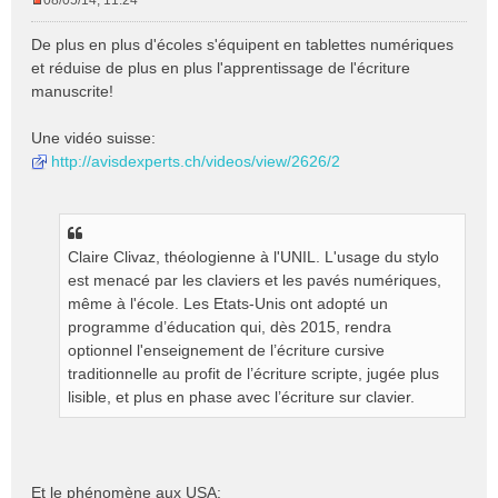
08/05/14, 11:24
M
e
De plus en plus d'écoles s'équipent en tablettes numériques
s
et réduise de plus en plus l'apprentissage de l'écriture
s
manuscrite!
a
g
e
Une vidéo suisse:
n
http://avisdexperts.ch/videos/view/2626/2
o
n
l
u
Claire Clivaz, théologienne à l'UNIL. L'usage du stylo
est menacé par les claviers et les pavés numériques,
même à l'école. Les Etats-Unis ont adopté un
programme d’éducation qui, dès 2015, rendra
optionnel l'enseignement de l’écriture cursive
traditionnelle au profit de l’écriture scripte, jugée plus
lisible, et plus en phase avec l’écriture sur clavier.
Et le phénomène aux USA: