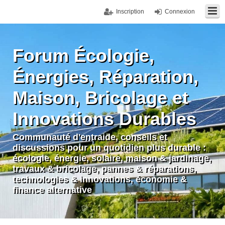
Inscription
Connexion
Forum Écologie,
Énergies, Réparation,
Maison, Bricolage et
Innovations Durables
Communauté d'entraide, conseils et
discussions pour un quotidien plus durable :
écologie, énergie, solaire, maison & jardinage,
travaux & bricolage, pannes & réparations,
technologies & innovations, économie &
finance alternative