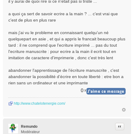
il y aurai de quoi rire si ce n'etait pas si triste ...
s
s
a quoi ça sert de savoir ecrire a la main ? ... c'est vrai que
a
c'est de plus en plus rare
g
e
n
mais j'ai vu le probleme en connaissant quelqu'un né
o
quelquepart en asie , et qui a appris le francait beaucoup plus
n
tard : il ne comprend que l'ecriture imprimé ... pas du tout
l
l'ecriture manuscrite : pour ecrire a la main il ecrit tout en
u
imitation de caractere d'imprimerie , donc c'est très lent
abandonner l'apprentissage de l’écriture manuscrite , c'est
abandonner la possibilité d’écrire en toute liberté : etre bon a
rien sans un ordinateur et une imprimante
0
x
http://www.chatelotenergie.com/
Citer
Remundo
Modérateur