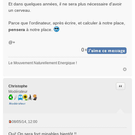
Et dans quelques années, il ne sera plus nécessaire d'avoir
a
un cerveau.
g
e
n
Parce que l'ordinateur, après écrire, et calculer à notre place,
o
pensera
à notre place.
n
l
@+
u
0
x
Le Mouvement Naturellement Energique !
Citer
Christophe
Modérateur
08/05/14, 12:00
M
e
Oui! On sera fort minables bientôt !!