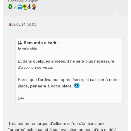
Econologue expert
08/05/14, 16:01
M
e
s
Remundo a écrit :
s
formidable...
a
g
e
Et dans quelques années, il ne sera plus nécessaire
n
d'avoir un cerveau.
o
n
Parce que l'ordinateur, après écrire, et calculer à notre
l
place,
pensera
à notre place.
u
@+
Très bonne remarque,d'ailleurs si l'on s'en tiens aux
"progrès"technique et à son évolution on peut d'ors et déjà