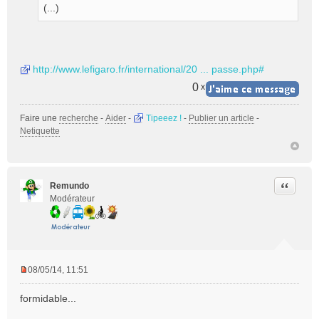
(...)
http://www.lefigaro.fr/international/20 ... passe.php#
0
x
Faire une
recherche
-
Aider
-
Tipeeez !
-
Publier un article
-
Netiquette
Citer
Remundo
Modérateur
08/05/14, 11:51
M
e
formidable...
s
s