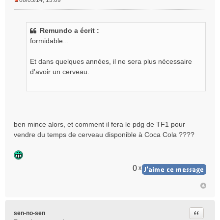
08/05/14, 13:09
M
e
s
Remundo a écrit :
s
formidable...
a
g
e
Et dans quelques années, il ne sera plus nécessaire
n
d'avoir un cerveau.
o
n
l
u
ben mince alors, et comment il fera le pdg de TF1 pour
vendre du temps de cerveau disponible à Coca Cola ????
0
x
Citer
sen-no-sen