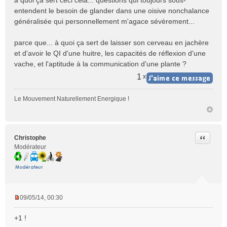
à quoi ça sert ceci cela... questions qui toujours sous-
entendent le besoin de glander dans une oisive nonchalance
généralisée qui personnellement m'agace sévèrement...
parce que... à quoi ça sert de laisser son cerveau en jachère
et d'avoir le QI d'une huitre, les capacités de réflexion d'une
vache, et l'aptitude à la communication d'une plante ?
1
x
Le Mouvement Naturellement Energique !
Citer
Christophe
Modérateur
09/05/14, 00:30
M
e
+1 !
s