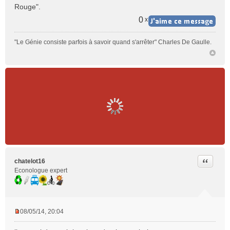
Rouge".
0
x
"Le Génie consiste parfois à savoir quand s'arrêter" Charles De Gaulle.
Citer
chatelot16
Econologue expert
08/05/14, 20:04
M
e