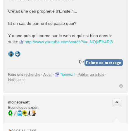
s
s
C'était une des prophétie d'Einstein...
a
g
e
Et en cas de panne il se passe quoi?
n
o
Y a une pub qui tourne sur le web et qui est bien dans le
n
sujet:
http://www.youtube.com/watch?v=_NOjkEH4Rj8
l
u
0
x
Faire une
recherche
-
Aider
-
Tipeeez !
-
Publier un article
-
Netiquette
Citer
moinsdewatt
Econologue expert