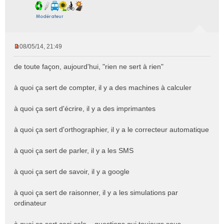
08/05/14, 21:49
M
e
de toute façon, aujourd'hui, "rien ne sert à rien"
s
s
à quoi ça sert de compter, il y a des machines à calculer
a
g
e
à quoi ça sert d'écrire, il y a des imprimantes
n
o
à quoi ça sert d'orthographier, il y a le correcteur automatique
n
l
à quoi ça sert de parler, il y a les SMS
u
à quoi ça sert de savoir, il y a google
à quoi ça sert de raisonner, il y a les simulations par
ordinateur