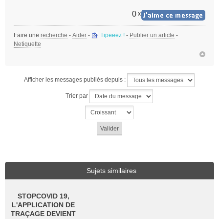
s
a
0
x
g
e
Faire une
recherche
-
Aider
-
Tipeeez !
-
Publier un article
-
n
Netiquette
o
n
l
u
Afficher les messages publiés depuis :
Trier par
Sujets similaires
STOPCOVID 19,
L'APPLICATION DE
TRAÇAGE DEVIENT