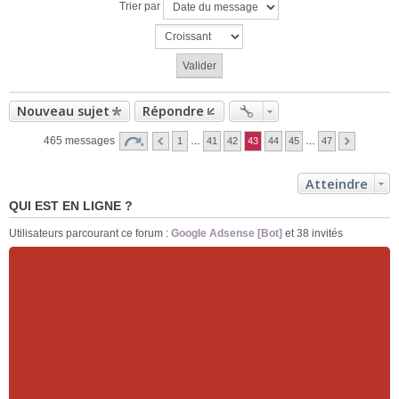
Trier par
Nouveau sujet
Répondre
465 messages
1
…
41
42
43
44
45
…
47
Atteindre
QUI EST EN LIGNE ?
Utilisateurs parcourant ce forum :
Google Adsense [Bot]
et 38 invités