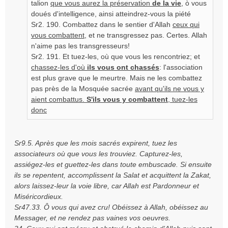
g
talion
que vous aurez la préservation
de la vie
, ò vous
e
doués d'intelligence, ainsi atteindrez-vous la piété
n
Sr2. 190. Combattez dans le sentier d'Allah
ceux qui
o
vous combattent
, et ne transgressez pas. Certes. Allah
n
n'aime pas les transgresseurs!
l
Sr2. 191. Et tuez-les, où que vous les rencontriez; et
u
chassez-les d'où
ils vous ont chassés
: l'association
est plus grave que le meurtre. Mais ne les combattez
pas près de la Mosquée sacrée
avant qu'ils ne vous y
aient combattus.
S'ils vous y combattent
, tuez-les
donc
Sr9.5. Après que les mois sacrés expirent, tuez les
associateurs où que vous les trouviez. Capturez-les,
assiégez-les et guettez-les dans toute embuscade. Si ensuite
ils se repentent, accomplissent la Salat et acquittent la Zakat,
alors laissez-leur la voie libre, car Allah est Pardonneur et
Miséricordieux.
Sr47.33. Ô vous qui avez cru! Obéissez à Allah, obéissez au
Messager, et ne rendez pas vaines vos oeuvres.