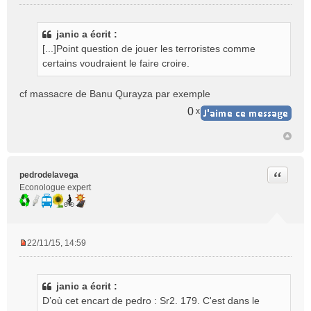
M
e
s
janic a écrit :
s
[...]Point question de jouer les terroristes comme
a
g
certains voudraient le faire croire.
e
n
cf massacre de Banu Qurayza par exemple
o
0
x
n
l
u
Citer
pedrodelavega
Econologue expert
22/11/15, 14:59
M
e
s
janic a écrit :
s
D’où cet encart de pedro : Sr2. 179. C'est dans le
a