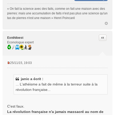
« On fait la science avec des faits, comme on fait une maison avec des
pierres: mais une accumulation de faits n'est pas plus une science qu'un
tas de pierres n'est une maison » Henri Poincaré
Citer
Exnihiloest
Econologue expert
25/11/15, 19:03
M
e
s
janic a écrit :
s
... L'athéisme a fait de même à la terreur suite à la
a
g
révolution française...
e
n
o
C'est faux.
n
La révolution française n'a jamais massacré au nom de
l