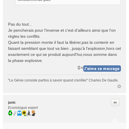
n
l
u
Pas du tout...
Je pencherais pour l'inverse et c'est d'ailleurs ainsi que l'on
règles les conflits.
Quant la pression monte il faut la libérer,pas la contenir en
faisant semblant que tout va bien...jusqu’à l'explosion,hors cet
exactement ce qui se produit aujourd'hui,nous somme dans
la phase explosive.
0
x
"Le Génie consiste parfois à savoir quand s'arrêter" Charles De Gaulle.
Citer
janic
Econologue expert