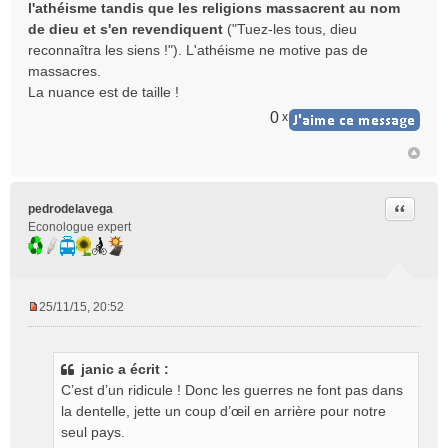
l'athéisme tandis que les religions massacrent au nom
u
de dieu et s'en revendiquent
("Tuez-les tous, dieu
reconnaîtra les siens !"). L'athéisme ne motive pas de
massacres.
La nuance est de taille !
0
x
Citer
pedrodelavega
Econologue expert
25/11/15, 20:52
M
e
s
janic a écrit :
s
C’est d’un ridicule ! Donc les guerres ne font pas dans
a
g
la dentelle, jette un coup d’œil en arrière pour notre
e
seul pays.
n