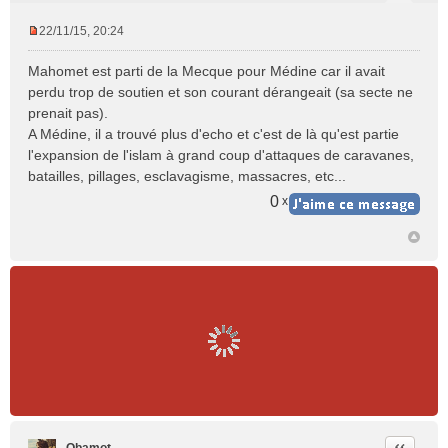
22/11/15, 20:24
M
e
Mahomet est parti de la Mecque pour Médine car il avait
s
perdu trop de soutien et son courant dérangeait (sa secte ne
s
prenait pas).
a
A Médine, il a trouvé plus d'echo et c'est de là qu'est partie
g
e
l'expansion de l'islam à grand coup d'attaques de caravanes,
n
batailles, pillages, esclavagisme, massacres, etc...
o
0
x
n
l
u
Citer