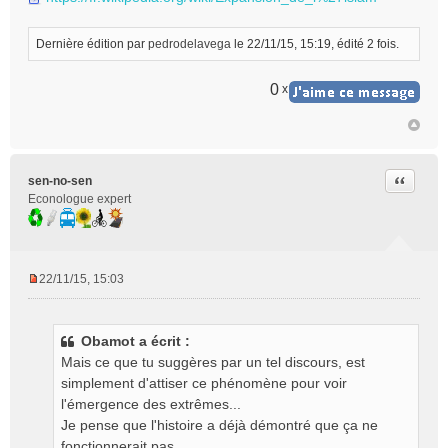
Dernière édition par
pedrodelavega
le 22/11/15, 15:19, édité 2 fois.
0
x
Citer
sen-no-sen
Econologue expert
22/11/15, 15:03
M
e
s
Obamot a écrit :
s
Mais ce que tu suggères par un tel discours, est
a
g
simplement d'attiser ce phénomène pour voir
e
l'émergence des extrêmes...
n
Je pense que l'histoire a déjà démontré que ça ne
o
fonctionnerait pas.