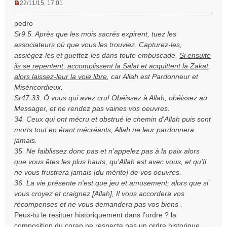
22/11/15, 17:01
M
e
pedro
s
Sr9.5. Après que les mois sacrés expirent, tuez les
s
associateurs où que vous les trouviez. Capturez-les,
a
assiégez-les et guettez-les dans toute embuscade.
Si ensuite
g
e
ils se repentent, accomplissent la Salat et acquittent la Zakat,
n
alors laissez-leur la voie libre
, car Allah est Pardonneur et
o
Miséricordieux.
n
Sr47.33. Ô vous qui avez cru! Obéissez à Allah, obéissez au
l
Messager, et ne rendez pas vaines vos oeuvres.
u
34. Ceux qui ont mécru et obstrué le chemin d'Allah puis sont
morts tout en étant mécréants, Allah ne leur pardonnera
jamais.
35. Ne faiblissez donc pas et n'appelez pas à la paix alors
que vous êtes les plus hauts, qu'Allah est avec vous, et qu'Il
ne vous frustrera jamais [du mérite] de vos oeuvres.
36. La vie présente n'est que jeu et amusement; alors que si
vous croyez et craignez [Allah], Il vous accordera vos
récompenses et ne vous demandera pas vos biens .
Peux-tu le resituer historiquement dans l’ordre ? la
composition du coran ne respecte pas un ordre historique