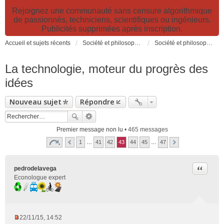
Rejoignez une communauté sans censure algorithmique
de passionnés, techniciens, scientifiques ou ingénieurs.
Publicités supprimées après inscription.
Accueil et sujets récents
Société et philosophie. Sciences et technologies. Santé et prévention.
Société et philosophie
La technologie, moteur du progrès des
idées
Nouveau sujet
Répondre
Premier message non lu
• 465 messages
1
…
41
42
43
44
45
…
47
Citer
pedrodelavega
Econologue expert
22/11/15, 14:52