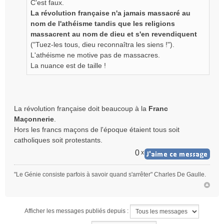
C'est faux.
l
La révolution française n'a jamais massacré au
u
nom de l'athéisme tandis que les religions
massacrent au nom de dieu et s'en revendiquent
("Tuez-les tous, dieu reconnaîtra les siens !").
L'athéisme ne motive pas de massacres.
La nuance est de taille !
La révolution française doit beaucoup à la
Franc
Maçonnerie
.
Hors les francs maçons de l'époque étaient tous soit
catholiques soit protestants.
0
x
"Le Génie consiste parfois à savoir quand s'arrêter" Charles De Gaulle.
Afficher les messages publiés depuis :