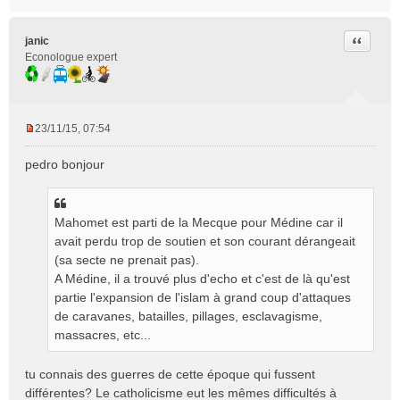
Citer
janic
Econologue expert
23/11/15, 07:54
M
e
pedro bonjour
s
s
a
g
Mahomet est parti de la Mecque pour Médine car il
e
avait perdu trop de soutien et son courant dérangeait
n
(sa secte ne prenait pas).
o
A Médine, il a trouvé plus d'echo et c'est de là qu'est
n
partie l'expansion de l'islam à grand coup d'attaques
l
de caravanes, batailles, pillages, esclavagisme,
u
massacres, etc...
tu connais des guerres de cette époque qui fussent
différentes? Le catholicisme eut les mêmes difficultés à