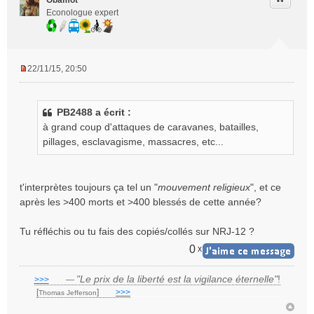
Obamot
Econologue expert
22/11/15, 20:50
M
e
s
PB2488 a écrit :
s
à grand coup d'attaques de caravanes, batailles,
a
g
pillages, esclavagisme, massacres, etc...
e
n
o
t'interprètes toujours ça tel un "
mouvement religieux
", et ce
n
après les >400 morts et >400 blessés de cette année?
l
u
Tu réfléchis ou tu fais des copiés/collés sur NRJ-12 ?
0
x
"Le prix de la liberté est la vigilance éternelle"
!
>>>
___
—
[
]
___
>>>
______________________________
Thomas Jefferson