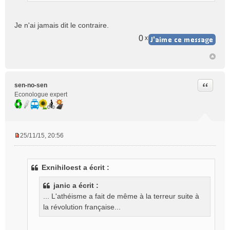
o
n
Je n'ai jamais dit le contraire.
l
u
0
x
Citer
sen-no-sen
Econologue expert
25/11/15, 20:56
M
e
s
Exnihiloest a écrit :
s
a
janic a écrit :
g
... L'athéisme a fait de même à la terreur suite à
e
la révolution française...
n
o
n