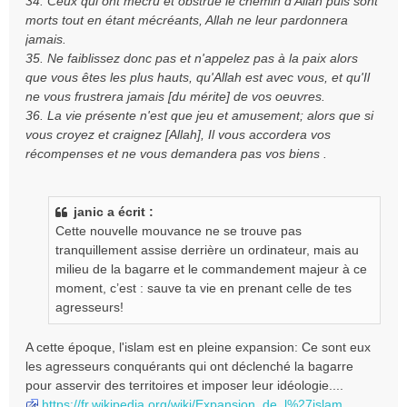
34. Ceux qui ont mécru et obstrué le chemin d'Allah puis sont
morts tout en étant mécréants, Allah ne leur pardonnera
jamais.
35. Ne faiblissez donc pas et n'appelez pas à la paix alors
que vous êtes les plus hauts, qu'Allah est avec vous, et qu'Il
ne vous frustrera jamais [du mérite] de vos oeuvres.
36. La vie présente n'est que jeu et amusement; alors que si
vous croyez et craignez [Allah], Il vous accordera vos
récompenses et ne vous demandera pas vos biens .
janic a écrit :
Cette nouvelle mouvance ne se trouve pas
tranquillement assise derrière un ordinateur, mais au
milieu de la bagarre et le commandement majeur à ce
moment, c’est : sauve ta vie en prenant celle de tes
agresseurs!
A cette époque, l'islam est en pleine expansion: Ce sont eux
les agresseurs conquérants qui ont déclenché la bagarre
pour asservir des territoires et imposer leur idéologie....
https://fr.wikipedia.org/wiki/Expansion_de_l%27islam