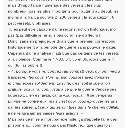
mais d’importance numérique des versets : les plus
nombreux (pas les plus importants pour autant) au début, les
moins à la fin. La sourate 2 :286 versets ; la sourate114 : 6
petit versets, 6 phrases.
Tu es peut être capable d’une reconstruction historique, moi
pas (pas difficile je ne suis pas coraniste d’ailleurs !)
Donc, sans en préjuger, je dirais que le premier correspond
historiquement à la période de guerre sans pouvoir le dater.
Cependant une analyse n’attribue pas certains de tes versets
à la violence. Comme le 47-33, 34, 35 et 36. Alors que le 4
oui (tu l’as oublié !)
« 4.
Lorsque vous rencontrez (au combat) ceux qui ont mécru
frappez-en les cous.
Puis, quand vous les avez dominés,
enchaînez-les solidement. Ensuite, c'est soit la libération
gratuite, soit la rançon, jusqu'à ce que la guerre dépose ses
fardeaux
. Il en est ainsi, car si Allah voulait, Il se vengerait
Lui-même contre eux, mais c'est pour vous éprouver les uns
par les autres. Et ceux qui seront tués dans le chemin d'Allah,
Il ne rendra jamais vaines leurs actions.
»
Mais pas de mise à mort par exemple, ça s’appelle faire des
prisonniers... comme nous dans l'histoire... quelques fois!