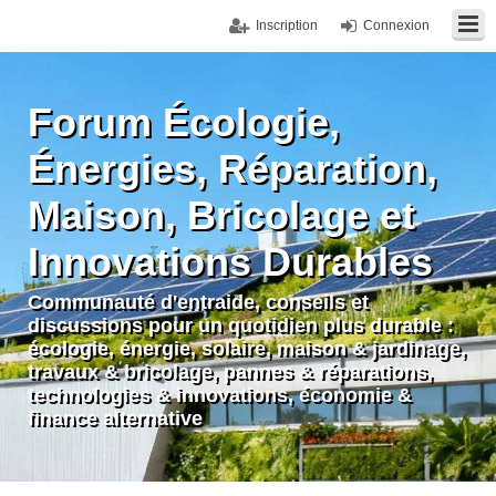
Inscription
Connexion
Forum Écologie,
Énergies, Réparation,
Maison, Bricolage et
Innovations Durables
Communauté d'entraide, conseils et
discussions pour un quotidien plus durable :
écologie, énergie, solaire, maison & jardinage,
travaux & bricolage, pannes & réparations,
technologies & innovations, économie &
finance alternative