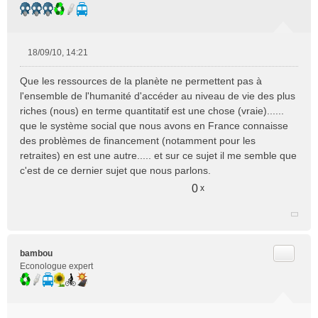
18/09/10, 14:21
M
e
Que les ressources de la planète ne permettent pas à
s
l'ensemble de l'humanité d'accéder au niveau de vie des plus
s
riches (nous) en terme quantitatif est une chose (vraie)......
a
que le système social que nous avons en France connaisse
g
e
des problèmes de financement (notamment pour les
n
retraites) en est une autre..... et sur ce sujet il me semble que
o
c'est de ce dernier sujet que nous parlons.
n
0
x
l
u
Citer
bambou
Econologue expert