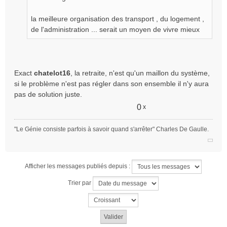
n
l
la meilleure organisation des transport , du logement ,
u
de l'administration ... serait un moyen de vivre mieux
Exact
chatelot16
, la retraite, n'est qu'un maillon du système,
si le problème n'est pas régler dans son ensemble il n'y aura
pas de solution juste.
0
x
"Le Génie consiste parfois à savoir quand s'arrêter" Charles De Gaulle.
Afficher les messages publiés depuis :
Trier par