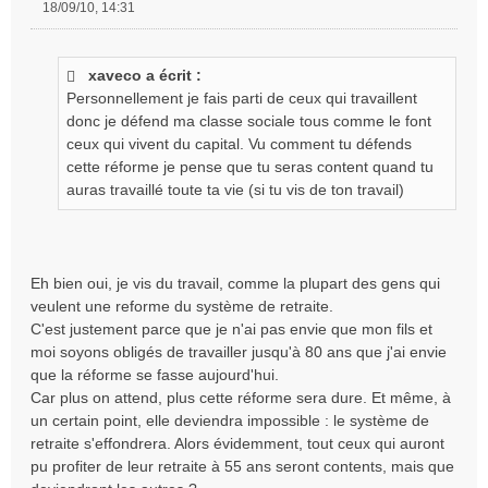
18/09/10, 14:31
M
e
s
xaveco a écrit :
s
Personnellement je fais parti de ceux qui travaillent
a
g
donc je défend ma classe sociale tous comme le font
e
ceux qui vivent du capital. Vu comment tu défends
n
cette réforme je pense que tu seras content quand tu
o
auras travaillé toute ta vie (si tu vis de ton travail)
n
l
u
Eh bien oui, je vis du travail, comme la plupart des gens qui
veulent une reforme du système de retraite.
C'est justement parce que je n'ai pas envie que mon fils et
moi soyons obligés de travailler jusqu'à 80 ans que j'ai envie
que la réforme se fasse aujourd'hui.
Car plus on attend, plus cette réforme sera dure. Et même, à
un certain point, elle deviendra impossible : le système de
retraite s'effondrera. Alors évidemment, tout ceux qui auront
pu profiter de leur retraite à 55 ans seront contents, mais que