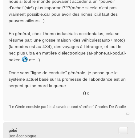
nous si tout le monde pouvaient accéder à un "pouvoir
d'achat"(sic!) plus important???(même si cela n'est pas
vraiment possible,car pour avoir des riches ici,il faut des
pauvres ailleurs...)
En général, chez l'homo industrialis occidentalus, cela se
résume par: une grosse maison+des véhicules(auto+ moto)
(la modes est au 4X4), des voyages à l'étranger, et tout le
nec plus ultra en matière d'électronique (aï-phone,aï-pod,aï-
neken
etc...).
Donc sans "ligne de conduite" générale, je pense que le
système actuel basé sur la promesse de l'abondance est un
serpent qui se mord la queue.
0
x
"Le Génie consiste parfois à savoir quand s'arrêter" Charles De Gaulle.
Citer
gébé
Bon éconologue!