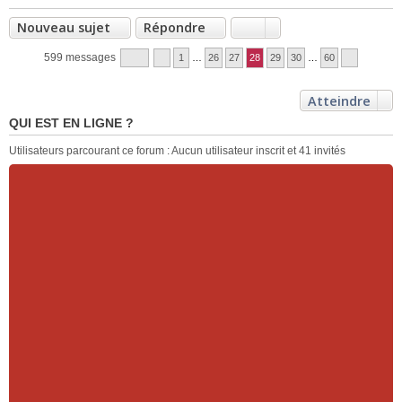
Nouveau sujet
Répondre
599 messages
1
…
26
27
28
29
30
…
60
Atteindre
QUI EST EN LIGNE ?
Utilisateurs parcourant ce forum : Aucun utilisateur inscrit et 41 invités