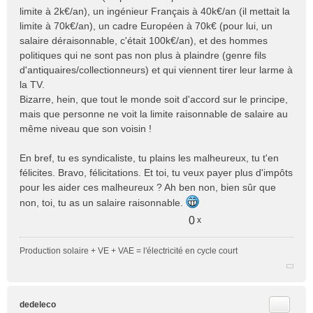
limite à 2k€/an), un ingénieur Français à 40k€/an (il mettait la
limite à 70k€/an), un cadre Européen à 70k€ (pour lui, un
salaire déraisonnable, c'était 100k€/an), et des hommes
politiques qui ne sont pas non plus à plaindre (genre fils
d'antiquaires/collectionneurs) et qui viennent tirer leur larme à
la TV.
Bizarre, hein, que tout le monde soit d'accord sur le principe,
mais que personne ne voit la limite raisonnable de salaire au
même niveau que son voisin !
En bref, tu es syndicaliste, tu plains les malheureux, tu t'en
félicites. Bravo, félicitations. Et toi, tu veux payer plus d'impôts
pour les aider ces malheureux ? Ah ben non, bien sûr que
non, toi, tu as un salaire raisonnable.
0
x
Production solaire + VE + VAE = l'électricité en cycle court
Citer
dedeleco