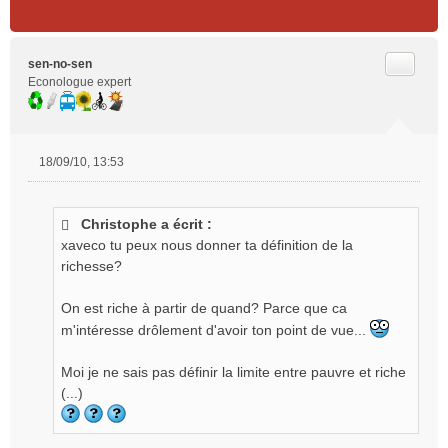
Citer
sen-no-sen
Econologue expert
18/09/10, 13:53
M
e
s
Christophe a écrit :
s
xaveco tu peux nous donner ta définition de la
a
g
richesse?
e
n
On est riche à partir de quand? Parce que ca
o
m'intéresse drôlement d'avoir ton point de vue...
n
l
Moi je ne sais pas définir la limite entre pauvre et riche
u
(...)