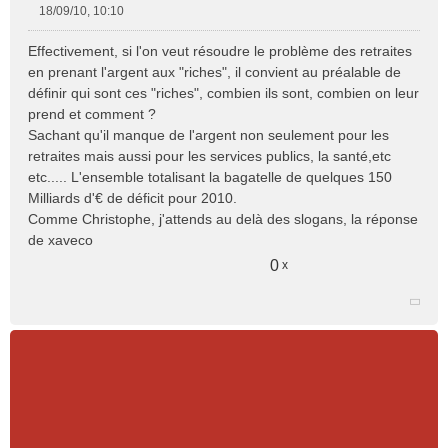
18/09/10, 10:10
M
e
Effectivement, si l'on veut résoudre le problème des retraites
s
en prenant l'argent aux "riches", il convient au préalable de
s
définir qui sont ces "riches", combien ils sont, combien on leur
a
prend et comment ?
g
e
Sachant qu'il manque de l'argent non seulement pour les
n
retraites mais aussi pour les services publics, la santé,etc
o
etc..... L'ensemble totalisant la bagatelle de quelques 150
n
Milliards d'€ de déficit pour 2010.
l
Comme Christophe, j'attends au delà des slogans, la réponse
u
de xaveco
0
x