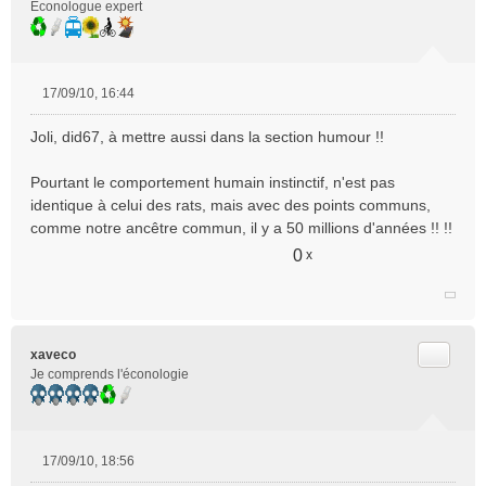
Econologue expert
17/09/10, 16:44
M
e
Joli, did67, à mettre aussi dans la section humour !!
s
s
Pourtant le comportement humain instinctif, n'est pas
a
identique à celui des rats, mais avec des points communs,
g
e
comme notre ancêtre commun, il y a 50 millions d'années !! !!
n
0
x
o
n
l
u
Citer
xaveco
Je comprends l'éconologie
17/09/10, 18:56
M