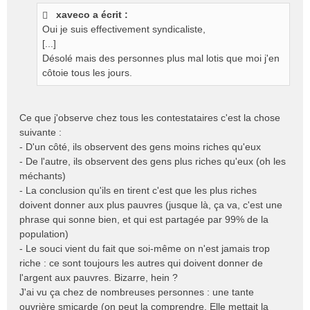
s
xaveco a écrit :
s
Oui je suis effectivement syndicaliste,
a
g
[...]
e
Désolé mais des personnes plus mal lotis que moi j'en
n
côtoie tous les jours.
o
n
l
Ce que j'observe chez tous les contestataires c'est la chose
u
suivante :
- D'un côté, ils observent des gens moins riches qu'eux
- De l'autre, ils observent des gens plus riches qu'eux (oh les
méchants)
- La conclusion qu'ils en tirent c'est que les plus riches
doivent donner aux plus pauvres (jusque là, ça va, c'est une
phrase qui sonne bien, et qui est partagée par 99% de la
population)
- Le souci vient du fait que soi-même on n'est jamais trop
riche : ce sont toujours les autres qui doivent donner de
l'argent aux pauvres. Bizarre, hein ?
J'ai vu ça chez de nombreuses personnes : une tante
ouvrière smicarde (on peut la comprendre. Elle mettait la