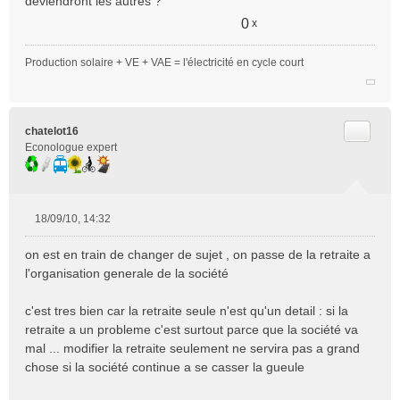
deviendront les autres ?
0
x
Production solaire + VE + VAE = l'électricité en cycle court
Citer
chatelot16
Econologue expert
18/09/10, 14:32
M
e
on est en train de changer de sujet , on passe de la retraite a
s
l'organisation generale de la société
s
a
c'est tres bien car la retraite seule n'est qu'un detail : si la
g
e
retraite a un probleme c'est surtout parce que la société va
n
mal ... modifier la retraite seulement ne servira pas a grand
o
chose si la société continue a se casser la gueule
n
l