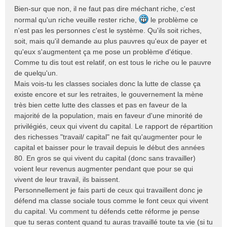
e
Bien-sur que non, il ne faut pas dire méchant riche, c'est
s
normal qu'un riche veuille rester riche,
le problème ce
s
n'est pas les personnes c'est le système. Qu'ils soit riches,
a
soit, mais qu'il demande au plus pauvres qu'eux de payer et
g
e
qu'eux s'augmentent ça me pose un problème d'étique.
n
Comme tu dis tout est relatif, on est tous le riche ou le pauvre
o
de quelqu'un.
n
Mais vois-tu les classes sociales donc la lutte de classe ça
l
existe encore et sur les retraites, le gouvernement la mène
u
très bien cette lutte des classes et pas en faveur de la
majorité de la population, mais en faveur d'une minorité de
privilégiés, ceux qui vivent du capital. Le rapport de répartition
des richesses "travail/ capital" ne fait qu'augmenter pour le
capital et baisser pour le travail depuis le début des années
80. En gros se qui vivent du capital (donc sans travailler)
voient leur revenus augmenter pendant que pour se qui
vivent de leur travail, ils baissent.
Personnellement je fais parti de ceux qui travaillent donc je
défend ma classe sociale tous comme le font ceux qui vivent
du capital. Vu comment tu défends cette réforme je pense
que tu seras content quand tu auras travaillé toute ta vie (si tu