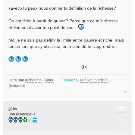
M
e
xaveco tu peux nous donner ta définition de la richesse?
s
s
On est riche à partir de quand? Parce que ca m'intéresse
a
drôlement d'avoir ton point de vue...
g
e
n
Moi je ne sais pas définir la limite entre pauvre et riche, mais
o
toi, en tant que syndicaliste, on a bien dû te l'apprendre...
n
l
u
0
x
Faire une
recherche
-
Aider
-
Tipeeez !
-
Publier un article
-
Netiquette
Citer
gébé
Bon éconologue!