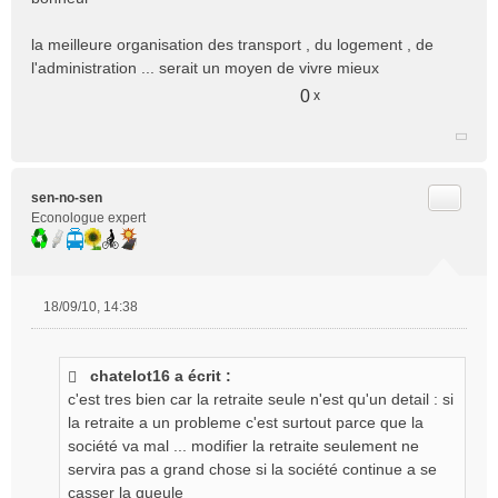
la meilleure organisation des transport , du logement , de
l'administration ... serait un moyen de vivre mieux
0
x
Citer
sen-no-sen
Econologue expert
18/09/10, 14:38
M
e
s
chatelot16 a écrit :
s
c'est tres bien car la retraite seule n'est qu'un detail : si
a
g
la retraite a un probleme c'est surtout parce que la
e
société va mal ... modifier la retraite seulement ne
n
servira pas a grand chose si la société continue a se
o
casser la gueule