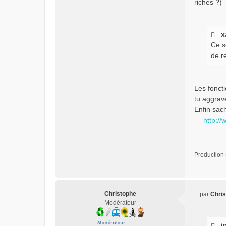
riches ?)
x
Ce s
de re
Les fonct
tu aggrave
Enfin sach
http://
Production s
Christophe
par
Chri
M
Modérateur
e
s
i