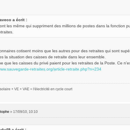
aveco a écrit :
ont les même qui suppriment des millions de postes dans la fonction pu
traites.
ionnaires cotisent moins que les autres pour des retraites qui sont sup
s la situation des caisses de retraite dans leur ensemble.
e que les caisses du privé paient pour les retraites de la Poste. Ce n'es
www.sauvegarde-retraites.org/article-retraite.php?n=234
olaire + VE + VAE = l'électricité en cycle court
stophe
»
17/09/10, 10:10
ndy49 a écrit :