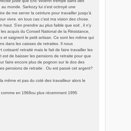
 précise juste que Éric Woerth trempe dans des
e au monde. Sarkozy lui s'est octroyé une
e de me serrer la ceinture pour travailler jusqu'à
pour vivre. en tous cas c'est ma vision des chose.
 haut. S'en prendre au plus faible que soit , il n'y
 les acquis du Conseil National de la Résistance,
es et saignent le petit artisan. Ce sont les même qui
s dans les caisses de retraites. Il nous
otisant/ retraité mais le fait de faire travailler les
t est de baisser les pensions de retraite pour que
pour faire encore plus de pognon sur le dos des
 les pensions de retraite . Ou est passé cet argent?
 la même et pas du coté des travailleur alors le
936 comme en 1968ou plus récemment 1995