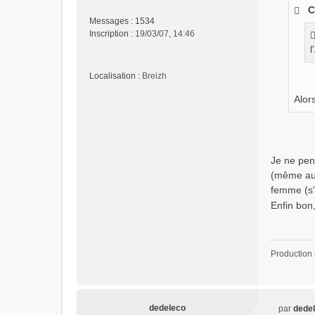
s
C
s
Messages :
1534
a
Inscription :
19/03/07, 14:46
g
l
e
n
Localisation :
Breizh
o
n
Alor
l
u
Je ne pens
(même aux
femme (s'
Enfin bon,
Production s
dedeleco
par
dede