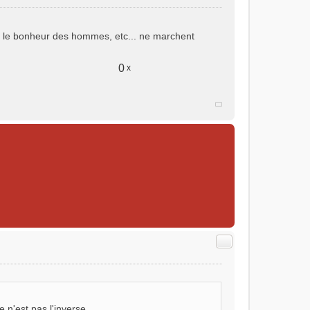
é, le bonheur des hommes, etc... ne marchent
0
x
Citer
 n'est pas l'inverse.