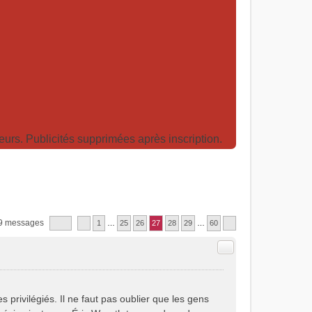
rs. Publicités supprimées après inscription.
9 messages
1
…
25
26
27
28
29
…
60
Citer
s privilégiés. Il ne faut pas oublier que les gens