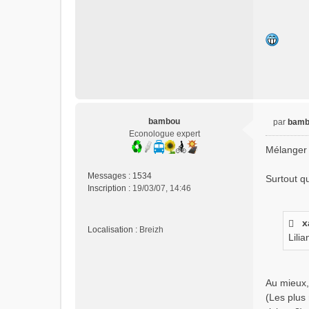
bambou
par
bamb
M
Econologue expert
e
Mélanger t
s
s
Messages :
1534
Surtout qu
a
Inscription :
19/03/07, 14:46
g
e
n
x
Localisation :
Breizh
o
Lili
n
l
u
Au mieux,
(Les plus