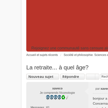
Rejoignez une communauté sans censure algor
Accueil et sujets récents
Société et philosophie. Sciences e
La retraite... à quel âge?
Nouveau sujet
Répondre
xaveco
par
xave
M
Je comprends l'éconologie
e
bonjour a
s
Concernant
s
Messages :
61