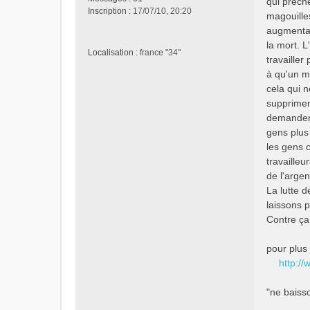
qui prêche
a
Inscription :
17/07/10, 20:20
magouille
g
e
augmentat
n
la mort. L
Localisation :
france "34"
o
travailler
n
à qu'un m
l
cela qui n
u
suppriment
demandent 
gens plus
les gens c
travailleu
de l'argen
La lutte d
laissons p
Contre ça
pour plus 
http://
"ne baiss