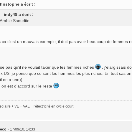
hristophe a écrit :
indy49 a écrit :
'Arabie Saoudite
s ca c'est un mauvais exemple, il doit pas avoir beaucoup de femmes r
e pas qu'il ne voulait taxer
que
les femmes riches
, j'élargissais 
 US, je pense que ce sont les hommes les plus riches. En tout cas on p
il en a une))
 on est d'accord sur le reste
olaire + VE + VAE = l'électricité en cycle court
leco
»
17/09/10, 14:33