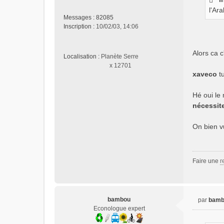
s
l'Ar
a
Messages :
82085
g
Inscription :
10/02/03, 14:06
e
n
o
Alors ca 
n
Localisation :
Planète Serre
l
x 12701
xaveco
tu
u
Hé oui le 
nécessite
On bien vu
Faire une
r
bambou
par
bamb
M
Econologue expert
e