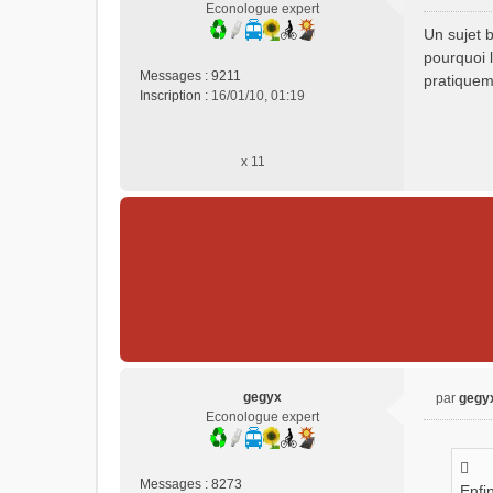
M
Econologue expert
e
Un sujet 
s
pourquoi 
s
Messages :
9211
pratiquem
a
Inscription :
16/01/10, 01:19
g
e
n
x 11
o
n
l
u
gegyx
par
gegy
M
Econologue expert
e
s
s
Messages :
8273
Enfi
a