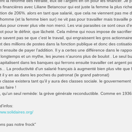
nt la reforme des retraite, eux de l'argent en on pour les financer. Je
s financières avec Liliane Betancour qui est juste la femme la plus rich
ion de 206%. alors en tant que salarié, que cela ne viennent pas me dir
'homme (et la femme bien sur) ne vit pas pour travailler mais travaille 
 plus pour crever plus vite non merci. Les vrai parasites ce sont ceux d'en
ot pour le définir, que lâcheté. Cela même qui nous impose de sacrifier
e savent pas se que c'est le travail, qui engraissent les gros actionnair
 des millions de postes dans la fonction publique et donc des cotisation
ensuite de payer l'addition. Il y a certes une différence dans le rapport c
 longtemps et un mythe, les jeunes n'aurons plus de boulot . Le seul bu
apitalisent dans les banques qui ferrons ensuite travailler cet argent 
rs... La productivité d'un salarié français à augmenté bien plus vite que
t il y en as dans les poches du patronat (le grand patronat)
e classe existera tant qu'il y aura des classes sociale. le gouvernement
as faire !
, qu'un seul remède: la grève générale reconductible. Comme en 1
d'infos:
www.solidaires.org/
ons pas notre frock"