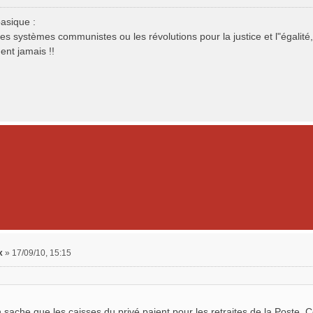
basique :
les systèmes communistes ou les révolutions pour la justice et l"égalit
ent jamais !!
x
»
17/09/10, 15:15
n sache que les caisses du privé paient pour les retraites de la Poste. Ce