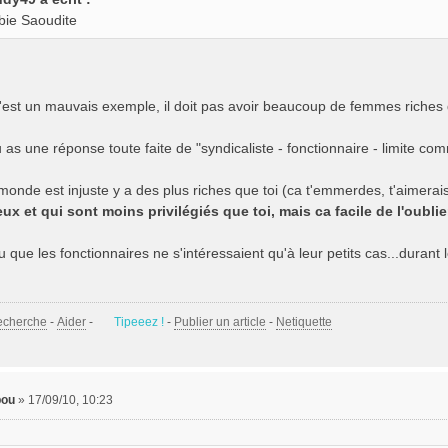
abie Saoudite
c'est un mauvais exemple, il doit pas avoir beaucoup de femmes riches
 as une réponse toute faite de "syndicaliste - fonctionnaire - limite com
monde est injuste y a des plus riches que toi (ca t'emmerdes, t'aimerai
ux et qui sont moins privilégiés que toi, mais ca facile de l'oublie
 que les fonctionnaires ne s'intéressaient qu'à leur petits cas...durant l
echerche
-
Aider
-
Tipeeez !
-
Publier un article
-
Netiquette
ou
»
17/09/10, 10:23