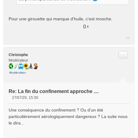
Pour une girouette qui manque d'huile, c'est mosche.
0
x
Citer
Christophe
Modérateur
Re: La fin du confinement approche ....
27/07/20, 15:30
M
e
Une conséquence du confinement ? Ou d'un été
s
particulièrement aérologiquement dangereux ? La suite nous
s
le dira...
a
g
e