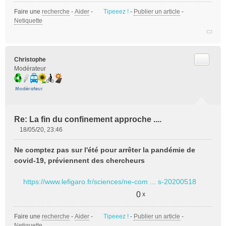
Faire une
recherche
-
Aider
-
Tipeeez !
-
Publier un article
-
Netiquette
Citer
Christophe
Modérateur
Re: La fin du confinement approche ....
18/05/20, 23:46
M
e
Ne comptez pas sur l'été pour arrêter la pandémie de
s
covid-19, préviennent des chercheurs
s
a
https://www.lefigaro.fr/sciences/ne-com ... s-20200518
g
e
0
x
n
o
Faire une
recherche
-
Aider
-
Tipeeez !
-
Publier un article
-
n
Netiquette