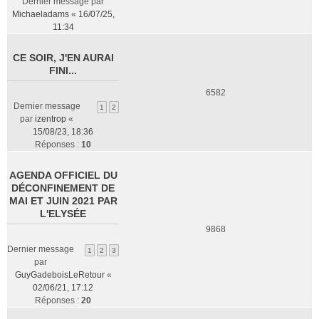
Dernier message par
Michaeladams
«
16/07/25,
11:34
CE SOIR, J'EN AURAI
FINI...
6582
Dernier message
1
2
par
izentrop
«
15/08/23, 18:36
Réponses :
10
AGENDA OFFICIEL DU
DÉCONFINEMENT DE
MAI ET JUIN 2021 PAR
L'ELYSÉE
9868
Dernier message
1
2
3
par
GuyGadeboisLeRetour
«
02/06/21, 17:12
Réponses :
20