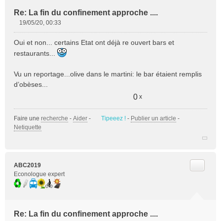
Re: La fin du confinement approche ....
19/05/20, 00:33
M
e
Oui et non... certains Etat ont déjà re ouvert bars et
s
restaurants...
s
a
Vu un reportage...olive dans le martini: le bar étaient remplis
g
e
d’obèses...
n
0
x
o
n
l
Faire une
recherche
-
Aider
-
Tipeeez !
-
Publier un article
-
u
Netiquette
Citer
ABC2019
Econologue expert
Re: La fin du confinement approche ....