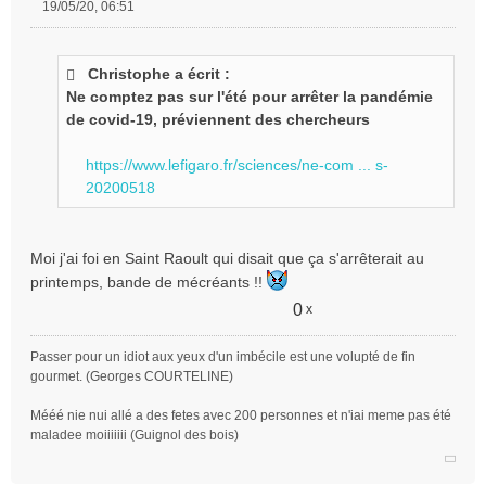
19/05/20, 06:51
M
e
s
Christophe a écrit :
s
Ne comptez pas sur l'été pour arrêter la pandémie
a
g
de covid-19, préviennent des chercheurs
e
n
https://www.lefigaro.fr/sciences/ne-com ... s-
o
20200518
n
l
u
Moi j'ai foi en Saint Raoult qui disait que ça s'arrêterait au
printemps, bande de mécréants !!
0
x
Passer pour un idiot aux yeux d'un imbécile est une volupté de fin
gourmet. (Georges COURTELINE)
Mééé nie nui allé a des fetes avec 200 personnes et n'iai meme pas été
maladee moiiiiiii (Guignol des bois)