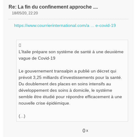
Re: La fin du confinement approche ....
18/05/20, 22:20
M
e
https://www.courrierinternational.com/a ... e-covid-19
s
s
a
g
e
L’Italie prépare son système de santé à une deuxième
n
vague de Covid-19
o
n
Le gouvernement transalpin a publié un décret qui
l
prévoit 3,25 milliards d’investissements pour la santé.
u
Du doublement des places en soins intensifs au
développement des soins à domicile, le système
semble être étudié pour répondre efficacement à une
nouvelle crise épidémique.
(...)
0
x