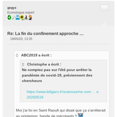
Citer
gegyx
Econologue expert
Re: La fin du confinement approche ....
19/05/20, 13:35
M
e
s
ABC2019 a écrit :
s
a
Christophe a écrit :
g
Ne comptez pas sur l'été pour arrêter la
e
pandémie de covid-19, préviennent des
n
o
chercheurs
n
l
https://www.lefigaro.fr/sciences/ne-com ... s-
u
20200518
Moi j'ai foi en Saint Raoult qui disait que ça s'arrêterait
au printemps, bande de mécréants !!