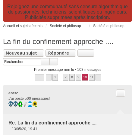
Rejoignez une communauté sans censure algorithmique
de passionnés, techniciens, scientifiques ou ingénieurs.
Publicités supprimées après inscription.
Accueil et sujets récents
Société et philosophie. Sciences et technologies. Santé et prévention.
Société et philosophie
La fin du confinement approche ....
Nouveau sujet
Répondre
Premier message non lu
• 103 messages
1
…
7
8
9
10
11
Citer
enerc
J'ai posté 500 messages!
Re: La fin du confinement approche ....
13/05/20, 19:41
M