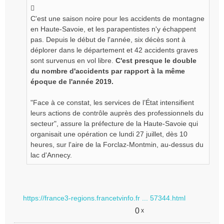
n
o
C'est une saison noire pour les accidents de montagne
n
en Haute-Savoie, et les parapentistes n'y échappent
l
pas. Depuis le début de l'année, six décès sont à
u
déplorer dans le département et 42 accidents graves
sont survenus en vol libre.
C'est presque le double
du nombre d'accidents par rapport à la même
époque de l'année 2019.
"Face à ce constat, les services de l’État intensifient
leurs actions de contrôle auprès des professionnels du
secteur", assure la préfecture de la Haute-Savoie qui
organisait une opération ce lundi 27 juillet, dès 10
heures, sur l'aire de la Forclaz-Montmin, au-dessus du
lac d'Annecy.
https://france3-regions.francetvinfo.fr ... 57344.html
0
x