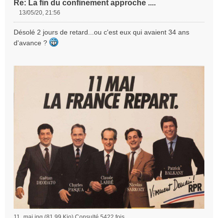
Re: La fin du confinement approche ....
13/05/20, 21:56
M
e
Désolé 2 jours de retard...ou c'est eux qui avaient 34 ans
s
d'avance ?
s
a
g
e
n
o
n
l
u
11_mai.jpg (81.99 Kio) Consulté 5422 fois