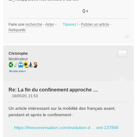
0
x
Faire une
recherche
-
Aider
-
Tipeeez !
-
Publier un article
-
Netiquette
Citer
Christophe
Modérateur
Re: La fin du confinement approche ....
18/05/20, 21:53
M
e
Un article intéressant sur la mobilité des français avant,
s
pendant et après le confinement :
s
a
https://theconversation.com/evolution-d ... ent-137846
g
e