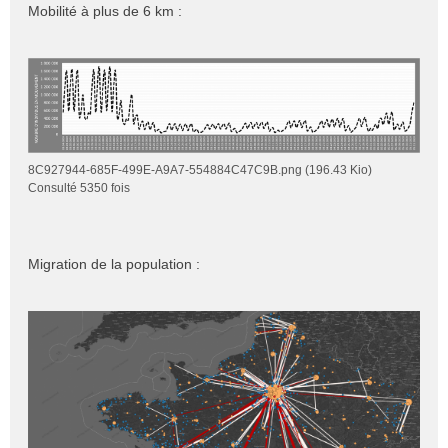
n
Mobilité à plus de 6 km :
o
n
l
u
8C927944-685F-499E-A9A7-554884C47C9B.png (196.43 Kio)
Consulté 5350 fois
Migration de la population :