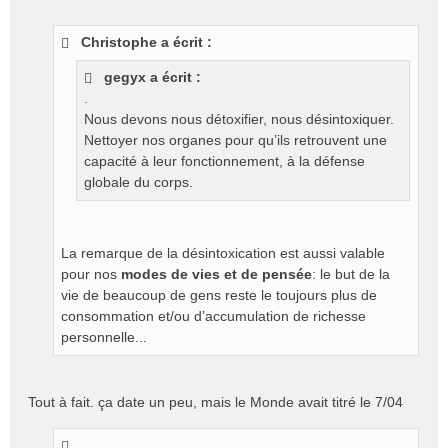
e
s
Christophe a écrit :
s
a
gegyx a écrit :
g
.
e
Nous devons nous détoxifier, nous désintoxiquer.
n
o
Nettoyer nos organes pour qu’ils retrouvent une
n
capacité à leur fonctionnement, à la défense
l
globale du corps.
u
La remarque de la désintoxication est aussi valable
pour nos
modes de vies et de pensée
: le but de la
vie de beaucoup de gens reste le toujours plus de
consommation et/ou d’accumulation de richesse
personnelle...
Tout à fait. ça date un peu, mais le Monde avait titré le 7/04