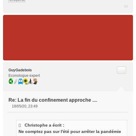
l
u
Citer
GuyGadebois
Econologue expert
Re: La fin du confinement approche ....
18/05/20, 23:49
M
e
s
Christophe a écrit :
s
Ne comptez pas sur l'été pour arrêter la pandémie
a