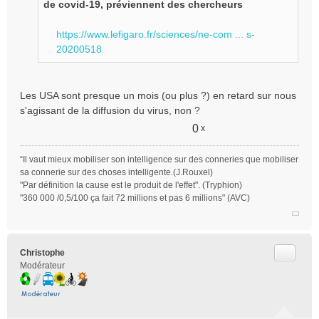
g
de covid-19, préviennent des chercheurs
e
n
https://www.lefigaro.fr/sciences/ne-com ... s-
o
20200518
n
l
u
Les USA sont presque un mois (ou plus ?) en retard sur nous
s'agissant de la diffusion du virus, non ?
0
x
“Il vaut mieux mobiliser son intelligence sur des conneries que mobiliser
sa connerie sur des choses intelligente.(J.Rouxel)
"Par définition la cause est le produit de l'effet". (Tryphion)
"360 000 /0,5/100 ça fait 72 millions et pas 6 millions" (AVC)
Citer
Christophe
Modérateur