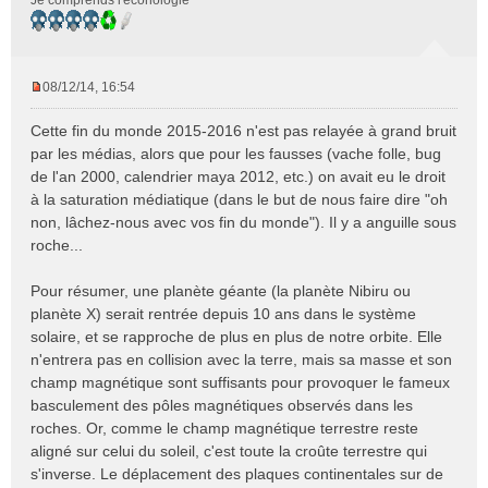
08/12/14, 16:54
M
e
Cette fin du monde 2015-2016 n'est pas relayée à grand bruit
s
par les médias, alors que pour les fausses (vache folle, bug
s
de l'an 2000, calendrier maya 2012, etc.) on avait eu le droit
a
à la saturation médiatique (dans le but de nous faire dire "oh
g
e
non, lâchez-nous avec vos fin du monde"). Il y a anguille sous
n
roche...
o
n
Pour résumer, une planète géante (la planète Nibiru ou
l
planète X) serait rentrée depuis 10 ans dans le système
u
solaire, et se rapproche de plus en plus de notre orbite. Elle
n'entrera pas en collision avec la terre, mais sa masse et son
champ magnétique sont suffisants pour provoquer le fameux
basculement des pôles magnétiques observés dans les
roches. Or, comme le champ magnétique terrestre reste
aligné sur celui du soleil, c'est toute la croûte terrestre qui
s'inverse. Le déplacement des plaques continentales sur de