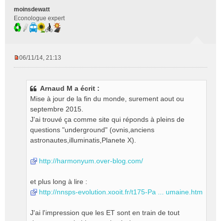
moinsdewatt
Econologue expert
06/11/14, 21:13
M
e
s
Arnaud M a écrit :
s
Mise à jour de la fin du monde, surement aout ou
a
g
septembre 2015.
e
J'ai trouvé ça comme site qui réponds à pleins de
n
questions "underground" (ovnis,anciens
o
astronautes,illuminatis,Planete X).
n
l
http://harmonyum.over-blog.com/
u
et plus long à lire :
http://nnsps-evolution.xooit.fr/t175-Pa ... umaine.htm
J'ai l'impression que les ET sont en train de tout