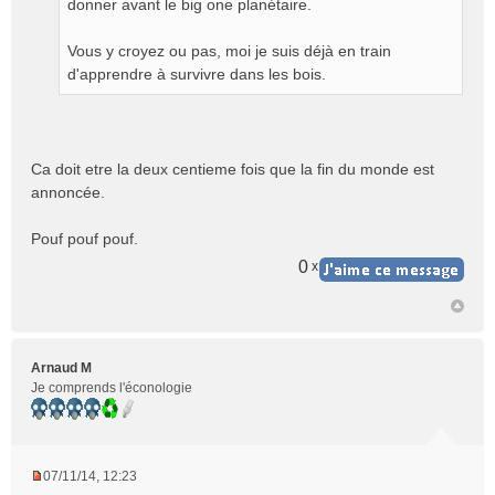
donner avant le big one planétaire.
Vous y croyez ou pas, moi je suis déjà en train
d'apprendre à survivre dans les bois.
Ca doit etre la deux centieme fois que la fin du monde est
annoncée.
Pouf pouf pouf.
0
x
Arnaud M
Je comprends l'éconologie
07/11/14, 12:23
M