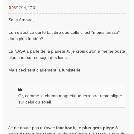
08/12/14, 17:31
M
e
Salut Arnaud,
s
s
Euh qu'est ce qui te fait dire que celle ci est "moins fausse"
a
donc plus fondée?
g
e
n
La NASA a parlé de la planète X, je crois qu'on a même posté
o
plus haut sur ce sujet des liens...
n
l
Mais ceci sent clairement la fumisterie:
u
Or, comme le champ magnétique terrestre reste aligné
sur celui du soleil
Je ne doute pas qu'avec
facebook, le plus gros piège à
cons de tout les temps
, la (fausse) nouvelle fasse le tour du