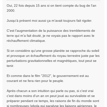
e
Oui, 22 fois depuis 15 ans si on tient compte du bug de l'an
s
2000.
s
a
Jusqu'à présent moi aussi ça m'avait toujours fait rigoler.
g
e
n
C'est l'augmentation de la puissance des tremblements de
o
terre qui m'a fait douté, je ne voyais pas le rapport avec le
n
réchauffement climatique.
l
u
Si on considère qu'une grosse planète se rapproche du soleil
et provoque un échauffement du noyau terrestre juste par les
perturbations gravitationnelles et magnétiques, tout peut se
tenir.
Et comme dans le film "2012", le gouvernement est au
courant et ne fera rien pour le peuple.
Après chacun a son intuition qui parle ou pas, si c'est vrai
c'est dans moins d'un an on peut joué au survivaliste et se
préparer pendant ce temps, les raisons de fin du monde sont
si nombreuses (ebola qui paralyse les liaisons aériennes, le