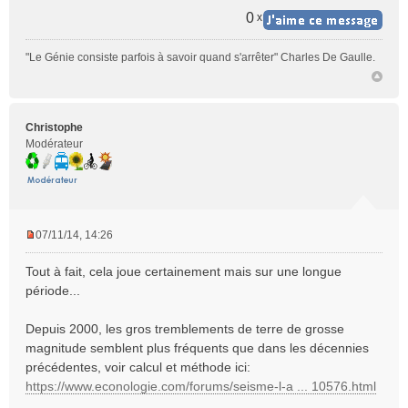
0
x
"Le Génie consiste parfois à savoir quand s'arrêter" Charles De Gaulle.
Christophe
Modérateur
07/11/14, 14:26
M
e
Tout à fait, cela joue certainement mais sur une longue
s
période...
s
a
Depuis 2000, les gros tremblements de terre de grosse
g
e
magnitude semblent plus fréquents que dans les décennies
n
précédentes, voir calcul et méthode ici:
o
https://www.econologie.com/forums/seisme-l-a ... 10576.html
n