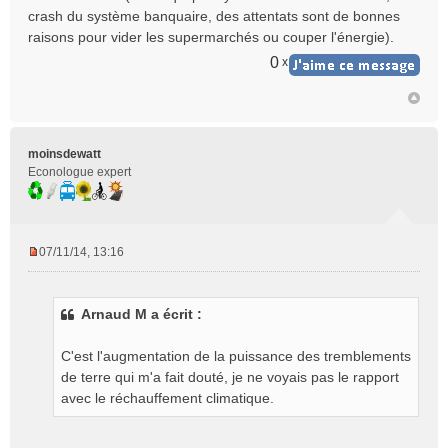
crash du système banquaire, des attentats sont de bonnes
raisons pour vider les supermarchés ou couper l'énergie).
0
x
moinsdewatt
Econologue expert
07/11/14, 13:16
M
e
s
Arnaud M a écrit :
s
a
g
C'est l'augmentation de la puissance des tremblements
e
de terre qui m'a fait douté, je ne voyais pas le rapport
n
avec le réchauffement climatique.
o
n
l