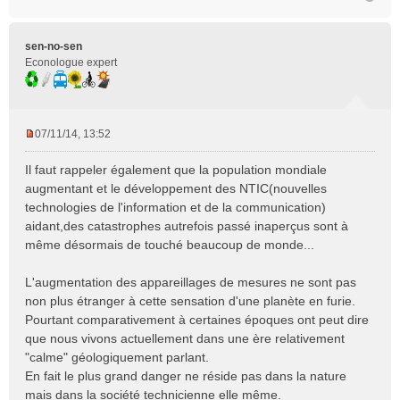
sen-no-sen
Econologue expert
07/11/14, 13:52
M
e
Il faut rappeler également que la population mondiale
s
augmentant et le développement des NTIC(nouvelles
s
technologies de l'information et de la communication)
a
aidant,des catastrophes autrefois passé inaperçus sont à
g
e
même désormais de touché beaucoup de monde...
n
o
L'augmentation des appareillages de mesures ne sont pas
n
non plus étranger à cette sensation d'une planète en furie.
l
Pourtant comparativement à certaines époques ont peut dire
u
que nous vivons actuellement dans une ère relativement
"calme" géologiquement parlant.
En fait le plus grand danger ne réside pas dans la nature
mais dans la société technicienne elle même.