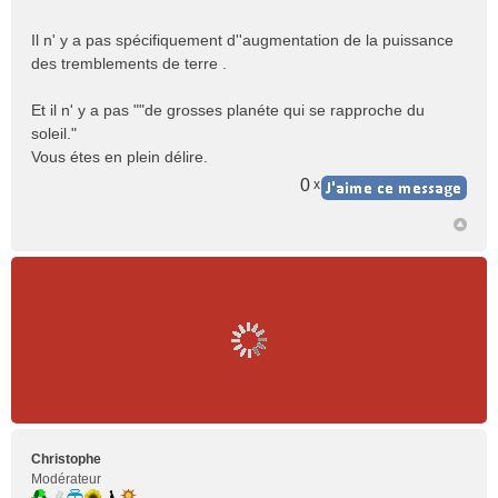
u
Il n' y a pas spécifiquement d''augmentation de la puissance
des tremblements de terre .
Et il n' y a pas ""de grosses planéte qui se rapproche du
soleil."
Vous étes en plein délire.
0
x
Christophe
Modérateur