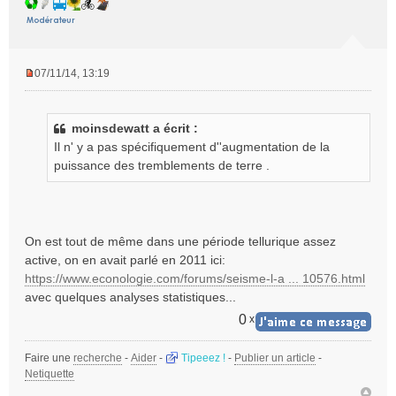
07/11/14, 13:19
M
e
s
moinsdewatt a écrit :
s
Il n' y a pas spécifiquement d''augmentation de la
a
g
puissance des tremblements de terre .
e
n
o
n
On est tout de même dans une période tellurique assez
l
active, on en avait parlé en 2011 ici:
u
https://www.econologie.com/forums/seisme-l-a ... 10576.html
avec quelques analyses statistiques...
0
x
Faire une
recherche
-
Aider
-
Tipeeez !
-
Publier un article
-
Netiquette