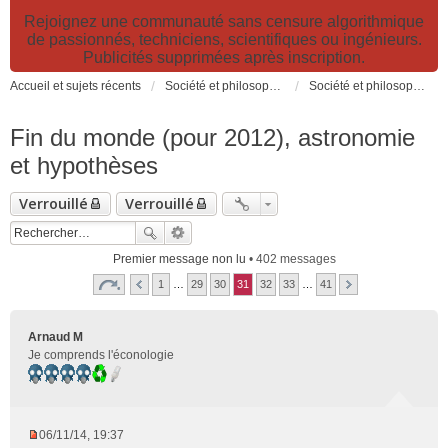
Rejoignez une communauté sans censure algorithmique
de passionnés, techniciens, scientifiques ou ingénieurs.
Publicités supprimées après inscription.
Accueil et sujets récents
Société et philosophie. Sciences et technologies. Santé et prévention.
Société et philosophie
Fin du monde (pour 2012), astronomie
et hypothèses
Verrouillé
Verrouillé
Premier message non lu
• 402 messages
1
…
29
30
31
32
33
…
41
Arnaud M
Je comprends l'éconologie
06/11/14, 19:37