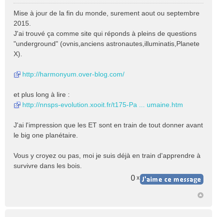
M
e
Mise à jour de la fin du monde, surement aout ou septembre
s
2015.
s
J'ai trouvé ça comme site qui réponds à pleins de questions
a
"underground" (ovnis,anciens astronautes,illuminatis,Planete
g
e
X).
n
o
http://harmonyum.over-blog.com/
n
l
et plus long à lire :
u
http://nnsps-evolution.xooit.fr/t175-Pa ... umaine.htm
J'ai l'impression que les ET sont en train de tout donner avant
le big one planétaire.
Vous y croyez ou pas, moi je suis déjà en train d'apprendre à
survivre dans les bois.
0
x