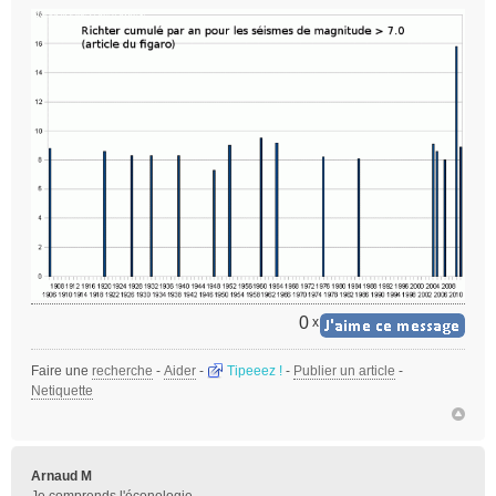
l
u
0
x
Faire une
recherche
-
Aider
-
Tipeeez !
-
Publier un article
-
Netiquette
Arnaud M
Je comprends l'éconologie