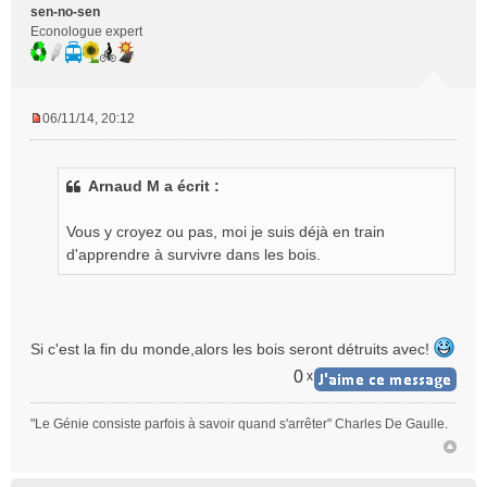
sen-no-sen
Econologue expert
06/11/14, 20:12
M
e
s
Arnaud M a écrit :
s
a
g
Vous y croyez ou pas, moi je suis déjà en train
e
d'apprendre à survivre dans les bois.
n
o
n
l
Si c'est la fin du monde,alors les bois seront détruits avec!
u
0
x
"Le Génie consiste parfois à savoir quand s'arrêter" Charles De Gaulle.