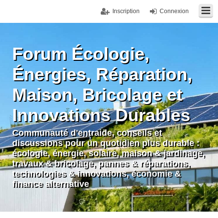
Inscription
Connexion
Forum Écologie,
Énergies, Réparation,
Maison, Bricolage et
Innovations Durables
Communauté d'entraide, conseils et
discussions pour un quotidien plus durable :
écologie, énergie, solaire, maison & jardinage,
travaux & bricolage, pannes & réparations,
technologies & innovations, économie &
finance alternative