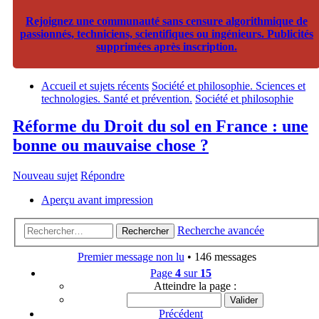
Rejoignez une communauté sans censure algorithmique de
passionnés, techniciens, scientifiques ou ingénieurs. Publicités
supprimées après inscription.
Accueil et sujets récents
Société et philosophie. Sciences et
technologies. Santé et prévention.
Société et philosophie
Réforme du Droit du sol en France : une
bonne ou mauvaise chose ?
Nouveau sujet
Répondre
Aperçu avant impression
Recherche avancée
Rechercher
Premier message non lu
• 146 messages
Page
4
sur
15
Atteindre la page :
Précédent