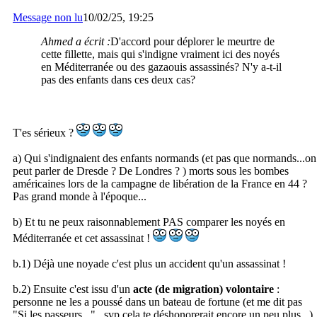
Message non lu
10/02/25, 19:25
Ahmed a écrit :
D'accord pour déplorer le meurtre de
cette fillette, mais qui s'indigne vraiment ici des noyés
en Méditerranée ou des gazaouis assassinés? N'y a-t-il
pas des enfants dans ces deux cas?
T'es sérieux ?
a) Qui s'indignaient des enfants normands (et pas que normands...on
peut parler de Dresde ? De Londres ? ) morts sous les bombes
américaines lors de la campagne de libération de la France en 44 ?
Pas grand monde à l'époque...
b) Et tu ne peux raisonnablement PAS comparer les noyés en
Méditerranée et cet assassinat !
b.1) Déjà une noyade c'est plus un accident qu'un assassinat !
b.2) Ensuite c'est issu d'un
acte (de migration) volontaire
:
personne ne les a poussé dans un bateau de fortune (et me dit pas
"Si les passeurs..."...svp cela te déshonorerait encore un peu plus...)