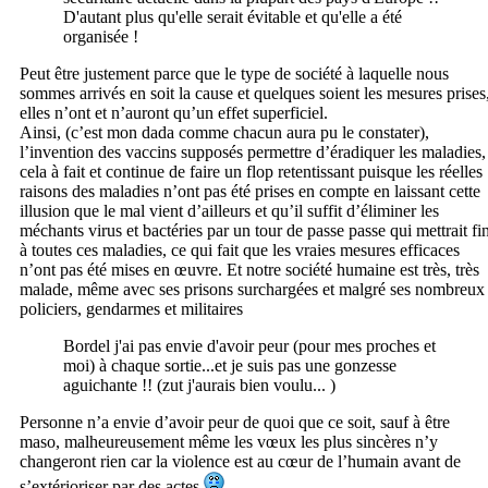
D'autant plus qu'elle serait évitable et qu'elle a été
organisée !
Peut être justement parce que le type de société à laquelle nous
sommes arrivés en soit la cause et quelques soient les mesures prises
elles n’ont et n’auront qu’un effet superficiel.
Ainsi, (c’est mon dada comme chacun aura pu le constater),
l’invention des vaccins supposés permettre d’éradiquer les maladies,
cela à fait et continue de faire un flop retentissant puisque les réelles
raisons des maladies n’ont pas été prises en compte en laissant cette
illusion que le mal vient d’ailleurs et qu’il suffit d’éliminer les
méchants virus et bactéries par un tour de passe passe qui mettrait fi
à toutes ces maladies, ce qui fait que les vraies mesures efficaces
n’ont pas été mises en œuvre. Et notre société humaine est très, très
malade, même avec ses prisons surchargées et malgré ses nombreux
policiers, gendarmes et militaires
Bordel j'ai pas envie d'avoir peur (pour mes proches et
moi) à chaque sortie...et je suis pas une gonzesse
aguichante !! (zut j'aurais bien voulu... )
Personne n’a envie d’avoir peur de quoi que ce soit, sauf à être
maso, malheureusement même les vœux les plus sincères n’y
changeront rien car la violence est au cœur de l’humain avant de
s’extérioriser par des actes