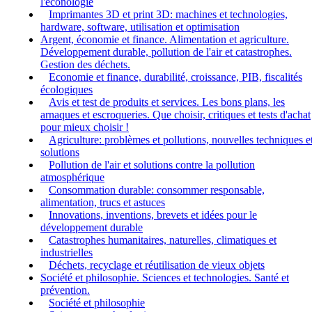
l'éconologie
Imprimantes 3D et print 3D: machines et technologies,
hardware, software, utilisation et optimisation
Argent, économie et finance. Alimentation et agriculture.
Développement durable, pollution de l'air et catastrophes.
Gestion des déchets.
Economie et finance, durabilité, croissance, PIB, fiscalités
écologiques
Avis et test de produits et services. Les bons plans, les
arnaques et escroqueries. Que choisir, critiques et tests d'achat
pour mieux choisir !
Agriculture: problèmes et pollutions, nouvelles techniques e
solutions
Pollution de l'air et solutions contre la pollution
atmosphérique
Consommation durable: consommer responsable,
alimentation, trucs et astuces
Innovations, inventions, brevets et idées pour le
développement durable
Catastrophes humanitaires, naturelles, climatiques et
industrielles
Déchets, recyclage et réutilisation de vieux objets
Société et philosophie. Sciences et technologies. Santé et
prévention.
Société et philosophie