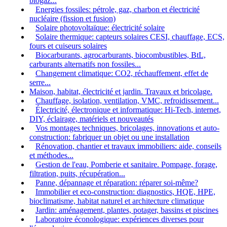
biogaz...
Energies fossiles: pétrole, gaz, charbon et électricité
nucléaire (fission et fusion)
Solaire photovoltaïque: électricité solaire
Solaire thermique: capteurs solaires CESI, chauffage, ECS,
fours et cuiseurs solaires
Biocarburants, agrocarburants, biocombustibles, BtL,
carburants alternatifs non fossiles...
Changement climatique: CO2, réchauffement, effet de
serre...
Maison, habitat, électricité et jardin. Travaux et bricolage.
Chauffage, isolation, ventilation, VMC, refroidissement...
Électricité, électronique et informatique: Hi-Tech, internet,
DIY, éclairage, matériels et nouveautés
Vos montages techniques, bricolages, innovations et auto-
construction: fabriquer un objet ou une installation
Rénovation, chantier et travaux immobiliers: aide, conseils
et méthodes...
Gestion de l'eau, Pomberie et sanitaire. Pompage, forage,
filtration, puits, récupération...
Panne, dépannage et réparation: réparer soi-même?
Immobilier et eco-construction: diagnostics, HQE, HPE,
bioclimatisme, habitat naturel et architecture climatique
Jardin: aménagement, plantes, potager, bassins et piscines
Laboratoire éconologique: expériences diverses pour