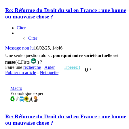
Re: Réforme du Droit du sol en France : une bonne
ou mauvaise chose ?
Citer
Citer
Message non lu
10/02/25, 14:46
Une seule question alors :
pourquoi notre société actuelle est
maso
(-LFiste
) ?
Faire une
recherche
-
Aider
-
Tipeeez !
-
0
x
Publier un article
-
Netiquette
Macro
Econologue expert
Re: Réforme du Droit du sol en France : une bonne
ou mauvaise chose ?