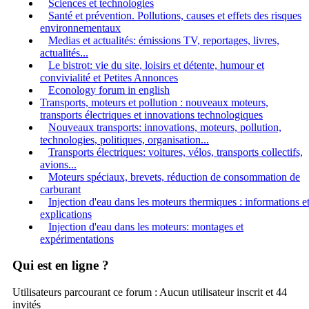
Sciences et technologies
Santé et prévention. Pollutions, causes et effets des risques
environnementaux
Medias et actualités: émissions TV, reportages, livres,
actualités...
Le bistrot: vie du site, loisirs et détente, humour et
convivialité et Petites Annonces
Econology forum in english
Transports, moteurs et pollution : nouveaux moteurs,
transports électriques et innovations technologiques
Nouveaux transports: innovations, moteurs, pollution,
technologies, politiques, organisation...
Transports électriques: voitures, vélos, transports collectifs,
avions...
Moteurs spéciaux, brevets, réduction de consommation de
carburant
Injection d'eau dans les moteurs thermiques : informations e
explications
Injection d'eau dans les moteurs: montages et
expérimentations
Qui est en ligne ?
Utilisateurs parcourant ce forum : Aucun utilisateur inscrit et 44
invités