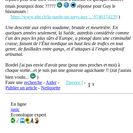
(mais pourquoi donc ?????
réponse pour Guy le
bisounours :
https://www.tdg.ch/la-suede-un-pays-aux ... 0746174220
)
Une descente aux enfers soudaine, brutale et meurtrière. En
quelques années seulement, la Suède, autrefois considérée comme
l’un des pays les plus sûrs d’Europe, a plongé dans une criminalité
crasse, faisant de l’État nordique un haut lieu de trafics en tout
genre, de fusillades entre gangs, et d’attaques à l’engin explosif
artisanal.
Bordel j'ai pas envie d'avoir peur (pour mes proches et moi) à
chaque sortie...et je suis pas une gonzesse aguichante !! (zut j'aurais
bien voulu...
)
Faire une
recherche
-
Aider
-
Tipeeez !
-
1
x
Publier un article
-
Netiquette
En ligne
janic
Econologue expert