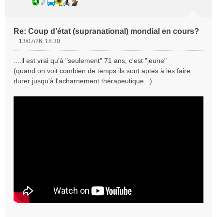
Re: Coup d’état (supranational) mondial en cours?
13/07/26, 18:30
M
e
....il est vrai qu'à "seulement" 71 ans, c'est "jeune"
s
(quand on voit combien de temps ils sont aptes à les faire
s
durer jusqu'à l'acharnement thérapeutique...)
a
g
e
n
o
n
l
u