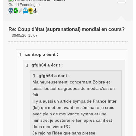
Grand Econologue
Re: Coup d’état (supranational) mondial en cours?
30/05/26, 15:07
M
e
s
izentrop a écrit :
s
a
gfgh64 a écrit :
g
e
gfgh64 a écrit :
n
Malheureusement, concernant Boloré et
o
aussi les autres groupes de media c'est un
n
l
fait
u
Il y a aussi un article sympa de France Inter
(lol) qui met en avant un séminaire je crois
avec plein de mouvance sympa et une
ministre, je posterai le lien après car il est
dans mon vieux PC
Je rejoins l'idée que sans presse