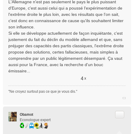
L'Allemagne n'est pas seulement le pays le plus puissant
s
d'Europe, c'est aussi celui qui a poussé l'expérimentation de
s
l'extrême droite le plus loin, avec les résultats que l'on sait,
a
c'est donc en connaissance de cause qu'ils souhaitent limiter
g
e
son influence.
n
Si elle se développe actuellement de façon inquiétante, c'est
o
justement du fait du déclin du modèle allemand et que, sans
n
préjuger des capacités des partis classiques, l'extrême droite
l
propose des solutions, certes fallacieuses, mais simples à
u
comprendre par un public légitimement désemparé. Ça vaut
aussi pour la France, avec la recherche d'un bouc
émissaire...
4
x
"Ne croyez surtout pas ce que je vous dis."
Citer
Obamot
Econologue expert