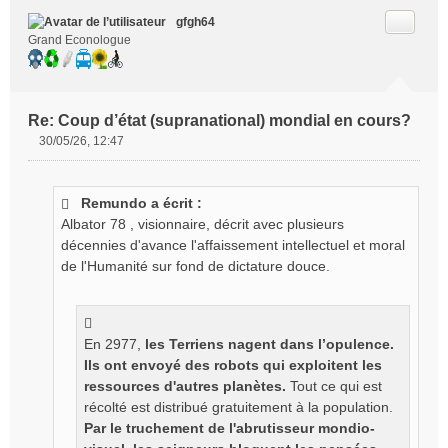
Citer
gfgh64
Grand Econologue
Re: Coup d’état (supranational) mondial en cours?
30/05/26, 12:47
M
e
s
Remundo a écrit :
s
Albator 78 , visionnaire, décrit avec plusieurs
a
g
décennies d'avance l'affaissement intellectuel et moral
e
de l'Humanité sur fond de dictature douce.
n
o
n
l
En 2977,
les Terriens nagent dans l’opulence.
u
Ils ont envoyé des robots qui exploitent les
ressources d'autres planètes.
Tout ce qui est
récolté est distribué gratuitement à la population.
Par le truchement de l'abrutisseur mondio-