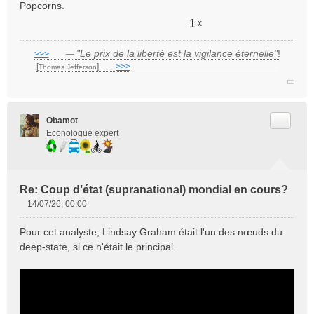
Popcorns.
1
x
"Le prix de la liberté est la vigilance éternelle"
!
>>>
___
—
[
]
___
>>>
______________________________
Thomas Jefferson
Citer
Obamot
Econologue expert
Re: Coup d’état (supranational) mondial en cours?
14/07/26, 00:00
M
e
Pour cet analyste, Lindsay Graham était l'un des nœuds du
s
deep-state, si ce n'était le principal.
s
a
g
e
n