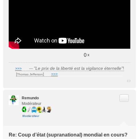
o
n
l
u
0
x
"Le prix de la liberté est la vigilance éternelle"
!
>>>
___
—
[
]
___
>>>
______________________________
Thomas Jefferson
Citer
Remundo
Modérateur
Re: Coup d’état (supranational) mondial en cours?