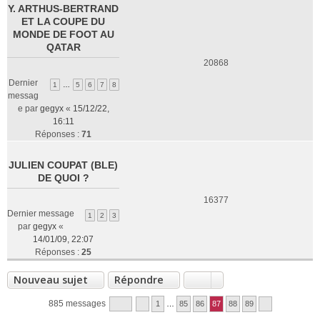
Y. ARTHUS-BERTRAND
ET LA COUPE DU
MONDE DE FOOT AU
QATAR
20868
Dernier
1
…
5
6
7
8
messag
e par
gegyx
«
15/12/22,
16:11
Réponses :
71
JULIEN COUPAT (BLE)
DE QUOI ?
16377
Dernier message
1
2
3
par
gegyx
«
14/01/09, 22:07
Réponses :
25
Nouveau sujet
Répondre
885 messages
1
…
85
86
87
88
89