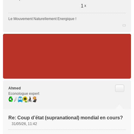
1
x
Le Mouvement Naturellement Energique !
Citer
Ahmed
Econologue expert
Re: Coup d’état (supranational) mondial en cours?
31/05/26, 11:42
M
e