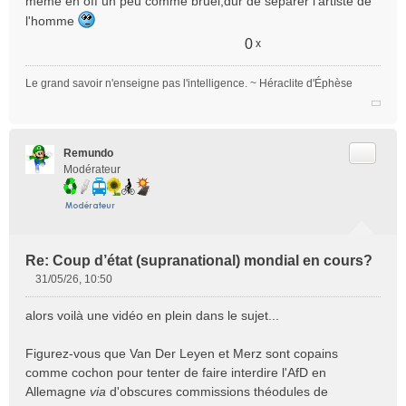
même en off un peu comme bruel,dur de séparer l'artiste de
l'homme
0
x
Le grand savoir n'enseigne pas l'intelligence. ~ Héraclite d'Éphèse
Citer
Remundo
Modérateur
Re: Coup d’état (supranational) mondial en cours?
31/05/26, 10:50
M
e
alors voilà une vidéo en plein dans le sujet...
s
s
Figurez-vous que Van Der Leyen et Merz sont copains
a
comme cochon pour tenter de faire interdire l'AfD en
g
e
Allemagne
via
d'obscures commissions théodules de
n