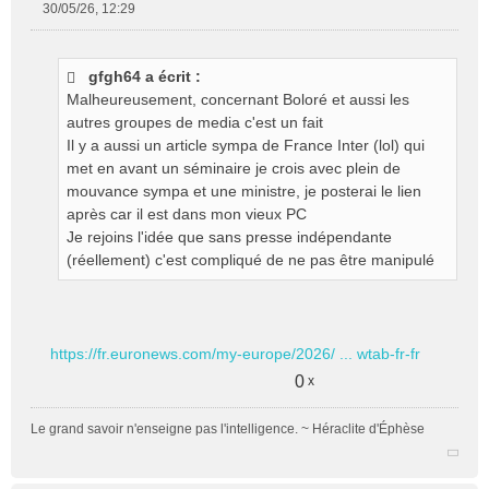
30/05/26, 12:29
M
e
s
gfgh64 a écrit :
s
Malheureusement, concernant Boloré et aussi les
a
g
autres groupes de media c'est un fait
e
Il y a aussi un article sympa de France Inter (lol) qui
n
met en avant un séminaire je crois avec plein de
o
mouvance sympa et une ministre, je posterai le lien
n
après car il est dans mon vieux PC
l
Je rejoins l'idée que sans presse indépendante
u
(réellement) c'est compliqué de ne pas être manipulé
https://fr.euronews.com/my-europe/2026/ ... wtab-fr-fr
0
x
Le grand savoir n'enseigne pas l'intelligence. ~ Héraclite d'Éphèse