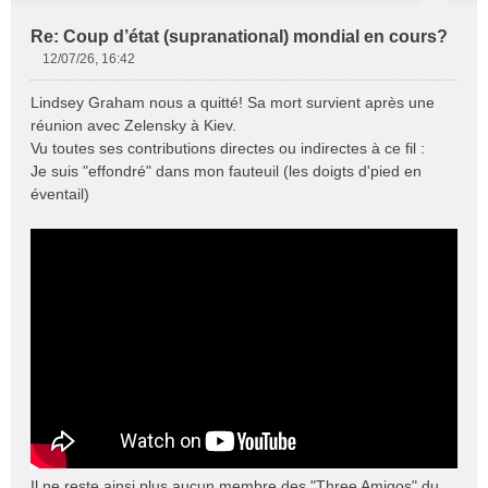
Re: Coup d’état (supranational) mondial en cours?
12/07/26, 16:42
M
e
Lindsey Graham nous a quitté! Sa mort survient après une
s
réunion avec Zelensky à Kiev.
s
Vu toutes ses contributions directes ou indirectes à ce fil :
a
Je suis "effondré" dans mon fauteuil (les doigts d'pied en
g
e
éventail)
n
o
n
l
u
Il ne reste ainsi plus aucun membre des "Three Amigos" du