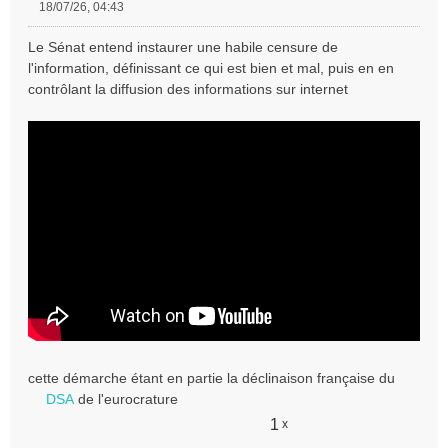
18/07/26, 04:43
M
e
Le Sénat entend instaurer une habile censure de
s
l'information, définissant ce qui est bien et mal, puis en en
s
contrôlant la diffusion des informations sur internet
a
g
e
n
o
n
l
u
cette démarche étant en partie la déclinaison française du
DSA
de l'eurocrature
1
x