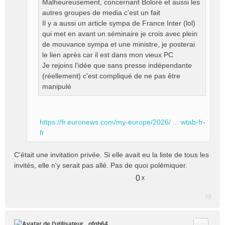
Malheureusement, concernant Boloré et aussi les
e
autres groupes de media c'est un fait
n
o
Il y a aussi un article sympa de France Inter (lol)
n
qui met en avant un séminaire je crois avec plein
l
de mouvance sympa et une ministre, je posterai
u
le lien après car il est dans mon vieux PC
Je rejoins l'idée que sans presse indépendante
(réellement) c'est compliqué de ne pas être
manipulé
https://fr.euronews.com/my-europe/2026/ ... wtab-fr-
fr
C'était une invitation privée. Si elle avait eu la liste de tous les
invités, elle n'y serait pas allé. Pas de quoi polémiquer.
0
x
Citer
gfgh64