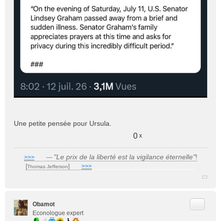
Une petite pensée pour Ursula.
0
x
"Le prix de la liberté est la vigilance éternelle"
!
>>>
___
—
[
]
___
>>>
______________________________
Thomas Jefferson
Citer
Obamot
Econologue expert