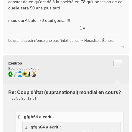
constat de ce qu'est déjà la société en 78 qu'une vision de ce
quelle sera 50 ans plus tard
mais oui Albator 78 était génial !!!
1
x
Le grand savoir n'enseigne pas l'intelligence. ~ Héraclite d'Éphèse
Citer
izentrop
Econologue expert
Re: Coup d’état (supranational) mondial en cours?
30/05/26, 12:51
M
e
s
gfgh64 a écrit :
s
a
gfgh64 a écrit :
g