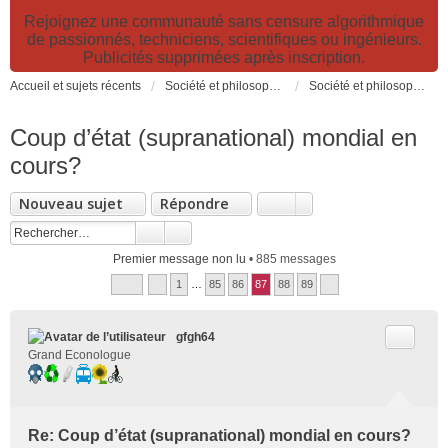
Rejoignez une communauté sans censure algorithmique
de passionnés, techniciens, scientifiques ou ingénieurs.
Publicités supprimées après inscription.
Accueil et sujets récents
Société et philosophie. Sciences et technologies. Santé et prévention.
Société et philosophie
Coup d’état (supranational) mondial en
cours?
Nouveau sujet
Répondre
Premier message non lu
• 885 messages
1
…
85
86
87
88
89
Citer
gfgh64
Grand Econologue
Re: Coup d’état (supranational) mondial en cours?