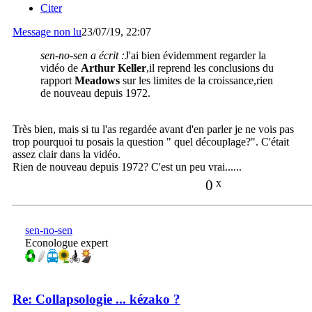
Citer
Message non lu
23/07/19, 22:07
sen-no-sen a écrit :
J'ai bien évidemment regarder la
vidéo de
Arthur Keller
,il reprend les conclusions du
rapport
Meadows
sur les limites de la croissance,rien
de nouveau depuis 1972.
Très bien, mais si tu l'as regardée avant d'en parler je ne vois pas
trop pourquoi tu posais la question " quel découplage?". C'était
assez clair dans la vidéo.
Rien de nouveau depuis 1972? C'est un peu vrai......
0
x
sen-no-sen
Econologue expert
Re: Collapsologie ... kézako ?