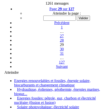
1261 messages
Page
29
sur
127
Atteindre la page :
Précédent
1
…
27
28
29
30
31
…
127
Suivant
Atteindre
Energies renouvelables et fossiles, énergie solaire,
biocarburants et changement climatique
Hydraulique, éoliennes, géothermie, énergies marines,
biogaz...
Energies fossiles: pétrole, gaz, charbon et électricité
nucléaire (fission et fusion)
Solaire photovoltaïque: électricité solaire