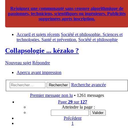
Rejoignez une communauté sans censure algorithmique de
passionnés, techniciens, scientifiques ou ingénieurs. Publicités
supprimées après inscription.
Accueil et sujets récents
Société et philosophie. Sciences et
technologies. Santé et prévention.
Société et philosophie
Collapsologie ... kézako ?
Nouveau sujet
Répondre
Aperçu avant impression
Recherche avancée
Rechercher
Premier message non lu
• 1261 messages
Page
29
sur
127
Atteindre la page :
Précédent
1