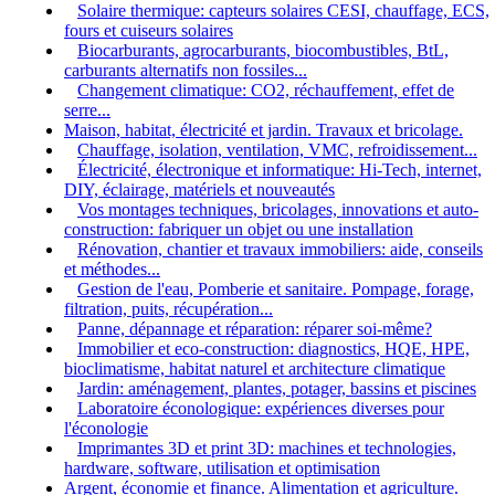
Solaire thermique: capteurs solaires CESI, chauffage, ECS,
fours et cuiseurs solaires
Biocarburants, agrocarburants, biocombustibles, BtL,
carburants alternatifs non fossiles...
Changement climatique: CO2, réchauffement, effet de
serre...
Maison, habitat, électricité et jardin. Travaux et bricolage.
Chauffage, isolation, ventilation, VMC, refroidissement...
Électricité, électronique et informatique: Hi-Tech, internet,
DIY, éclairage, matériels et nouveautés
Vos montages techniques, bricolages, innovations et auto-
construction: fabriquer un objet ou une installation
Rénovation, chantier et travaux immobiliers: aide, conseils
et méthodes...
Gestion de l'eau, Pomberie et sanitaire. Pompage, forage,
filtration, puits, récupération...
Panne, dépannage et réparation: réparer soi-même?
Immobilier et eco-construction: diagnostics, HQE, HPE,
bioclimatisme, habitat naturel et architecture climatique
Jardin: aménagement, plantes, potager, bassins et piscines
Laboratoire éconologique: expériences diverses pour
l'éconologie
Imprimantes 3D et print 3D: machines et technologies,
hardware, software, utilisation et optimisation
Argent, économie et finance. Alimentation et agriculture.