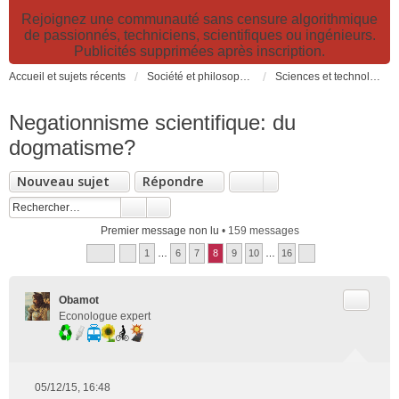
Rejoignez une communauté sans censure algorithmique
de passionnés, techniciens, scientifiques ou ingénieurs.
Publicités supprimées après inscription.
Accueil et sujets récents
Société et philosophie. Sciences et technologies. Santé et prévention.
Sciences et technologies
Negationnisme scientifique: du
dogmatisme?
Nouveau sujet
Répondre
Premier message non lu
• 159 messages
1
…
6
7
8
9
10
…
16
Citer
Obamot
Econologue expert
05/12/15, 16:48