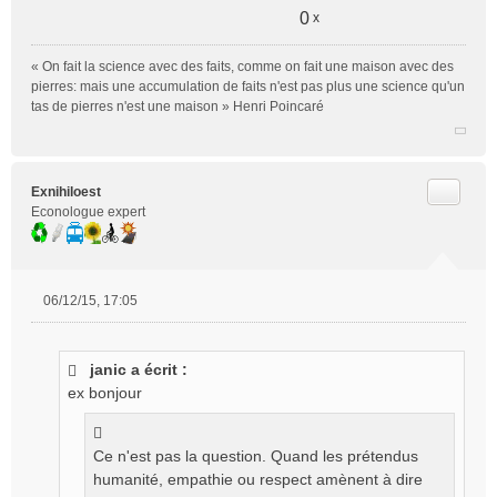
0
x
« On fait la science avec des faits, comme on fait une maison avec des
pierres: mais une accumulation de faits n'est pas plus une science qu'un
tas de pierres n'est une maison » Henri Poincaré
Citer
Exnihiloest
Econologue expert
06/12/15, 17:05
M
e
s
janic a écrit :
s
ex bonjour
a
g
e
n
Ce n'est pas la question. Quand les prétendus
o
humanité, empathie ou respect amènent à dire
n