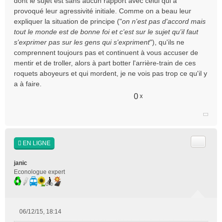
dont le sujet est sans aucun rapport avec celui qui a
provoqué leur agressivité initiale. Comme on a beau leur
expliquer la situation de principe ("
on n'est pas d'accord mais
tout le monde est de bonne foi et c'est sur le sujet qu'il faut
s'exprimer pas sur les gens qui s'expriment
"), qu'ils ne
comprennent toujours pas et continuent à vous accuser de
mentir et de troller, alors à part botter l'arrière-train de ces
roquets aboyeurs et qui mordent, je ne vois pas trop ce qu'il y
a à faire.
0
x
Citer
EN LIGNE
janic
Econologue expert
06/12/15, 18:14
M