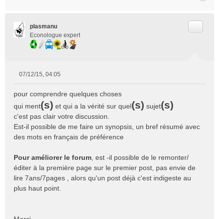
Citer
plasmanu
Econologue expert
07/12/15, 04:05
M
e
pour comprendre quelques choses
s
(s)
(s)
(s)
qui ment
et qui a la vérité sur quel
sujet
s
c'est pas clair votre discussion.
a
g
Est-il possible de me faire un synopsis, un bref résumé avec
e
des mots en français de préférence
n
o
Pour améliorer le forum
, est -il possible de le remonter/
n
éditer à la première page sur le premier post, pas envie de
l
lire 7ans/7pages , alors qu'un post déjà c'est indigeste au
u
plus haut point.