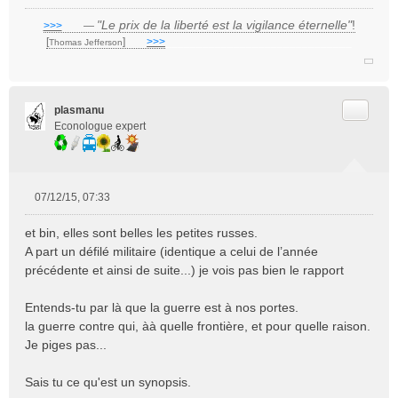
l
u
"Le prix de la liberté est la vigilance éternelle"
!
>>>
___
—
[
]
___
>>>
______________________________
Thomas Jefferson
Citer
plasmanu
Econologue expert
07/12/15, 07:33
M
e
et bin, elles sont belles les petites russes.
s
A part un défilé militaire (identique a celui de l’année
s
précédente et ainsi de suite...) je vois pas bien le rapport
a
g
e
Entends-tu par là que la guerre est à nos portes.
n
la guerre contre qui, àà quelle frontière, et pour quelle raison.
o
Je piges pas...
n
l
Sais tu ce qu'est un synopsis.
u