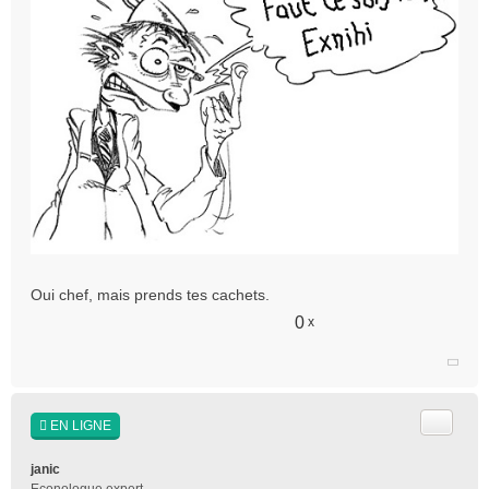
u
Oui chef, mais prends tes cachets.
0
x
Citer
EN LIGNE
janic