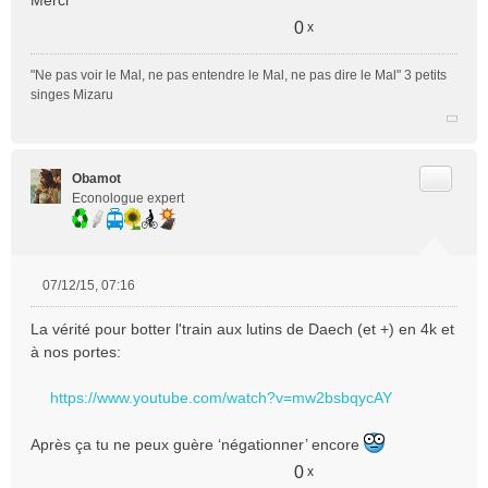
Merci
0
x
"Ne pas voir le Mal, ne pas entendre le Mal, ne pas dire le Mal" 3 petits
singes Mizaru
Citer
Obamot
Econologue expert
07/12/15, 07:16
M
e
La vérité pour botter l'train aux lutins de Daech (et +) en 4k et
s
à nos portes:
s
a
https://www.youtube.com/watch?v=mw2bsbqycAY
g
e
n
Après ça tu ne peux guère ‘négationner’ encore
o
0
x
n