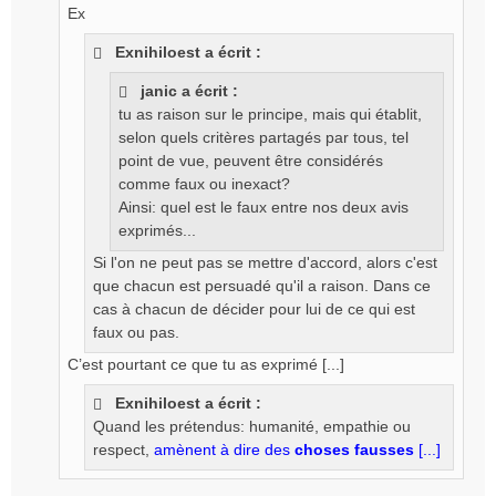
g
Ex
e
Exnihiloest a écrit :
n
o
janic a écrit :
n
l
tu as raison sur le principe, mais qui établit,
u
selon quels critères partagés par tous, tel
point de vue, peuvent être considérés
comme faux ou inexact?
Ainsi: quel est le faux entre nos deux avis
exprimés...
Si l'on ne peut pas se mettre d'accord, alors c'est
que chacun est persuadé qu'il a raison. Dans ce
cas à chacun de décider pour lui de ce qui est
faux ou pas.
C’est pourtant ce que tu as exprimé [...]
Exnihiloest a écrit :
Quand les prétendus: humanité, empathie ou
respect,
amènent à dire des
choses fausses
[...]