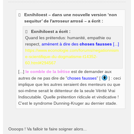
M
e
s
Exnihiloest – dans une nouvelle version ‘non
s
sequitur’ de l'arroseur arrosé – a écrit :
a
g
Exnihiloest a écrit :
e
Quand les prétendus: humanité, empathie ou
n
o
respect,
amènent à dire des
choses fausses
[...]
n
https://www.econologie.com/forums/negationnism
l
e-scientifique-du-dogmatisme-t14352-
u
60.html#294567
[...]
le comble de la bêtise
est de demander aux
autres de ne pas dire de "
choses fausses
" [
] : ceci
implique que les autres seraient des menteurs ou que
soi-même serait le détenteur de la seule Vérité Vrai
Indiscutable. Quelle prétention ridicule et vindicative !
C'est le syndrome Dunning-Kruger au dernier stade.
Oooops ! Va falloir te faire soigner alors...