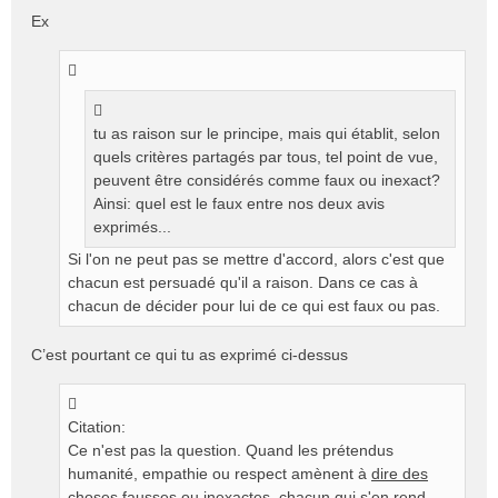
e
Ex
s
s
a
g
e
n
tu as raison sur le principe, mais qui établit, selon
o
quels critères partagés par tous, tel point de vue,
n
peuvent être considérés comme faux ou inexact?
l
Ainsi: quel est le faux entre nos deux avis
u
exprimés...
Si l'on ne peut pas se mettre d'accord, alors c'est que
chacun est persuadé qu'il a raison. Dans ce cas à
chacun de décider pour lui de ce qui est faux ou pas.
C’est pourtant ce qui tu as exprimé ci-dessus
Citation:
Ce n'est pas la question. Quand les prétendus
humanité, empathie ou respect amènent à
dire des
choses fausses ou inexactes
, chacun qui s'en rend