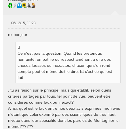
Econologue expert
06/12/15, 11:23
M
e
ex bonjour
s
s
a
g
Ce n'est pas la question. Quand les prétendus
e
humanité, empathie ou respect amènent à dire des
n
choses fausses ou inexactes, chacun qui s'en rend
o
compte peut et même doit le dire. Et c'est ce qui est
n
fait
l
u
. tu as raison sur le principe, mais qui établit, selon quels
critères partagés par tous, tel point de vue, peuvent être
considérés comme faux ou inexact?
Ainsi: quel est le faux entre nos deux avis exprimés, mon avis
n'étant que celui exprimé par des scientifiques de très haut
niveau dans leur spécialité dont les paroles de Montagnier lui-
même??????