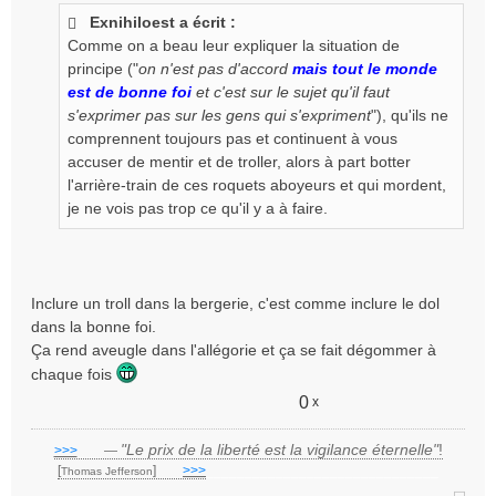
Exnihiloest a écrit :
Comme on a beau leur expliquer la situation de
principe ("
on n'est pas d'accord
mais tout le monde
est de bonne foi
et c'est sur le sujet qu'il faut
s'exprimer pas sur les gens qui s'expriment
"), qu'ils ne
comprennent toujours pas et continuent à vous
accuser de mentir et de troller, alors à part botter
l'arrière-train de ces roquets aboyeurs et qui mordent,
je ne vois pas trop ce qu'il y a à faire.
Inclure un troll dans la bergerie, c'est comme inclure le dol
dans la bonne foi.
Ça rend aveugle dans l'allégorie et ça se fait dégommer à
chaque fois
0
x
"Le prix de la liberté est la vigilance éternelle"
!
>>>
___
—
[
]
___
>>>
______________________________
Thomas Jefferson