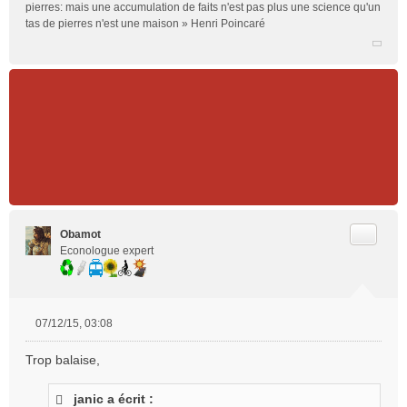
pierres: mais une accumulation de faits n'est pas plus une science qu'un
tas de pierres n'est une maison » Henri Poincaré
Citer
Obamot
Econologue expert
07/12/15, 03:08
M
e
Trop balaise,
s
s
janic a écrit :
a