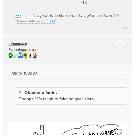
0
x
"Le prix de la liberté est la vigilance éternelle"
!
>>>
___
—
[
]
___
>>>
______________________________
Thomas Jefferson
Citer
Exnihiloest
Econologue expert
05/12/15, 20:08
M
e
s
Obamot a écrit :
s
Oooops ! Va falloir te faire soigner alors...
a
g
e
n
o
n
l