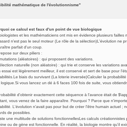
ibilité mathématique de l'évolutionnisme"
quoi ce calcul est faux d'un point de vue biologique
biologistes et les mathématiciens ont mis en évidence plusieurs failles
asard n'est pas le seul moteur (Le rôle de la sélection)L'évolution ne p
raître parfait d'un coup.
repose sur deux piliers :
mutations (aléatoires) : qui proposent des variations.
élection naturelle (non aléatoire) : qui trie et conserve les variations a
n essai est légèrement meilleur, il est conservé et sert de base pour l'é
abilités.Le biais du survivant (La loterie inversée)Calculer la probabil
s logique.Si vous lancez un dé à 6 faces 100 fois de suite, vous obtien
robabilité d'obtenir exactement cette séquence à l'avance était de $\ap
tant, vous venez de la faire apparaître. Pourquoi ? Parce que n'impor
abilité. L'évolution n'avait pas pour but de créer l'être humain actuel 
iards de possibles.
xiste une multitude de solutions fonctionnellesLes calculs créationnistes
éine ou de gène est fonctionnelle. En réalité, la biologie montre qu'il 