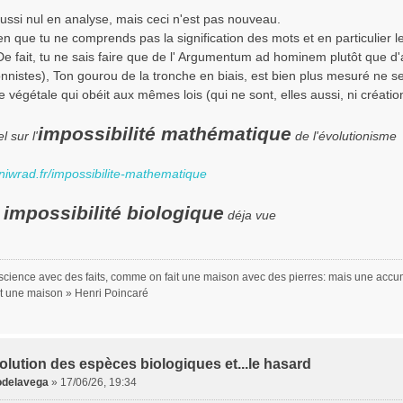
aussi nul en analyse, mais ceci n'est pas nouveau.
en que tu ne comprends pas la signification des mots et en particulier 
e fait, tu ne sais faire que de l' Argumentum ad hominem plutôt que d'a
onnistes), Ton gourou de la tronche en biais, est bien plus mesuré ne ser
e végétale qui obéit aux mêmes lois (qui ne sont, elles aussi, ni création
impossibilité mathématique
l sur l'
de l'évolutionisme
/niwrad.fr/impossibilite-mathematique
impossibilité biologique
n
déja vue
a science avec des faits, comme on fait une maison avec des pierres: mais une accum
st une maison » Henri Poincaré
olution des espèces biologiques et...le hasard
odelavega
»
17/06/26, 19:34