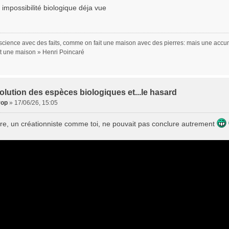
 impossibilité biologique déja vue
a science avec des faits, comme on fait une maison avec des pierres: mais une accum
st une maison » Henri Poincaré
olution des espèces biologiques et...le hasard
rop
»
17/06/26, 15:05
re, un créationniste comme toi, ne pouvait pas conclure autrement