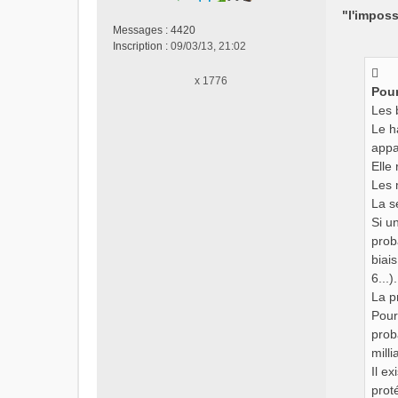
e
"l'imposs
s
Messages :
4420
s
Inscription :
09/03/13, 21:02
a
g
x 1776
e
Pour
n
Les 
o
Le h
n
appa
l
Elle 
u
Les 
La s
Si u
prob
biai
6...).
La p
Pour
prob
mill
Il e
prot