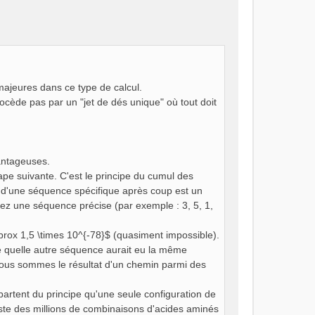
 majeures dans ce type de calcul.
rocède pas par un "jet de dés unique" où tout doit
vantageuses.
tape suivante. C'est le principe du cumul des
ité d'une séquence spécifique après coup est un
drez une séquence précise (par exemple : 3, 5, 1,
prox 1,5 \times 10^{-78}$ (quasiment impossible).
te quelle autre séquence aurait eu la même
; nous sommes le résultat d'un chemin parmi des
 partent du principe qu'une seule configuration de
existe des millions de combinaisons d'acides aminés