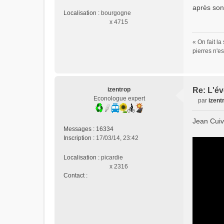
e
après son
Localisation :
bourgogne
n
x 4715
o
n
« On fait l
l
pierres n'e
u
izentrop
Re: L'év
Econologue expert
par
izent
M
e
Jean Cuiv
s
Messages :
16334
s
Inscription :
17/03/14, 23:42
a
g
Localisation :
picardie
e
x 2316
n
Contact :
o
C
n
o
l
n
u
t
a