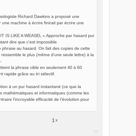
e biologiste Richard Dawkins a proposé une
une machine à écrire finirait par écrire une
S IT IS LIKE A WEASEL ».Approche par hasard pur
tant dire que c'est impossible.
e phrase au hasard. On fait des copies de cette
 ressemble le plus (même d'une seule lettre) à la
.
atteint la phrase cible en seulement 40 à 60
rapide grâce au tri sélectif.
ution à un pur hasard instantané (ce que la
èles mathématiques et informatiques (comme les
aire l'incroyable efficacité de l'évolution pour
1
x