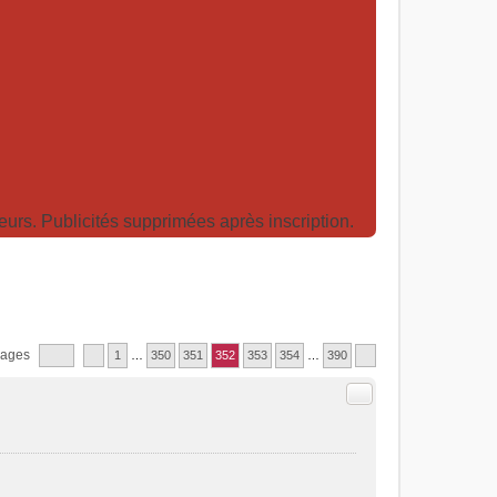
rs. Publicités supprimées après inscription.
sages
1
…
350
351
352
353
354
…
390
Citer