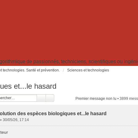
ithmique de passionnés, techniciens, scientifiques ou ingénieu
t technologies. Santé et prévention.
Sciences et technologies
ues et...le hasard
Premier message non lu
• 3899 mes
olution des espèces biologiques et...le hasard
»
30/05/26, 17:14
teur