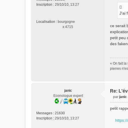
s
Inscription :
29/10/10, 13:27
a
g
J'ai 
e
Localisation :
bourgogne
n
ce serait
x 4715
o
explicatio
n
petit peu 
l
des faken
u
« On fait l
pierres n'e
janic
Re: L'év
Econologue expert
par
janic
M
e
petit rapp
s
Messages :
21630
s
Inscription :
29/10/10, 13:27
https:/
a
g