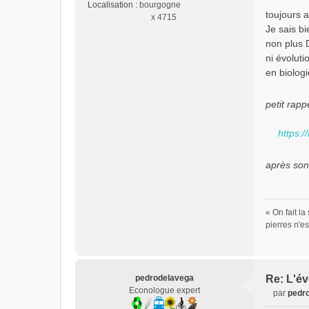
Localisation :
bourgogne
n
toujours 
x 4715
o
Je sais bi
n
non plus D
l
ni évoluti
u
en biologi
petit rappe
https:/
après so
« On fait l
pierres n'e
pedrodelavega
Re: L'év
Econologue expert
par
pedr
M