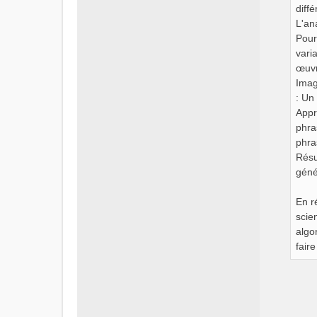
diff
L'an
Pour
vari
œuvr
Imag
: Un
Appr
phra
phra
Résu
géné
En r
scie
algo
fair