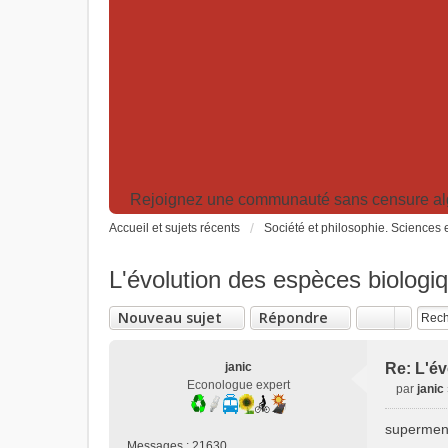
Rejoignez une communauté sans censure algor
Accueil et sujets récents
Société et philosophie. Sciences e
L'évolution des espèces biologiq
Nouveau sujet
Répondre
janic
Re: L'év
Econologue expert
par
janic
M
e
supermen
s
Messages :
21630