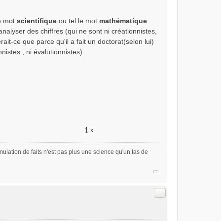
le mot
scientifique
ou tel le mot
mathématique
nalyser des chiffres (qui ne sont ni créationnistes,
ait-ce que parce qu'il a fait un doctorat(selon lui)
nistes , ni évalutionnistes)
1
x
ulation de faits n'est pas plus une science qu'un tas de
Citer