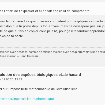
fait l'effort de t'expliquer et tu ne fait pas celui de comprendre...
 bien la première fois que tu serais compétent pour expliquer ce que t
ns bidon que tu poste depuis ton arrivée. mais ne désespère pas, un jou
de ce que tu fais en copier collé plus IA, pour ça il te faudrait apprendre
ews de ta secte.
a science avec des faits, comme on fait une maison avec des pierres: mais une accum
st une maison » Henri Poincaré
olution des espèces biologiques et...le hasard
»
17/06/26, 13:33
el sur l'impossibilité mathématique de l'évolutionisme
/niwrad.fr/impossibilite-mathematique