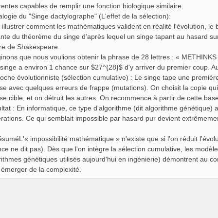
érentes capables de remplir une fonction biologique similaire.
alogie du "Singe dactylographe" (L'effet de la sélection):
 illustrer comment les mathématiques valident en réalité l'évolution, l
ante du théorème du singe d'après lequel un singe tapant au hasard sur 
e de Shakespeare.
inons que nous voulions obtenir la phrase de 28 lettres : « METHINK
 singe a environ 1 chance sur $27^{28}$ d'y arriver du premier coup. Au
oche évolutionniste (sélection cumulative) : Le singe tape une premièr
se avec quelques erreurs de frappe (mutations). On choisit la copie qui
se cible, et on détruit les autres. On recommence à partir de cette base
ltat : En informatique, ce type d'algorithme (dit algorithme génétique) 
rations. Ce qui semblait impossible par hasard pur devient extrêmement 
ésuméL'« impossibilité mathématique » n'existe que si l'on réduit l'évol
nce ne dit pas). Dès que l'on intègre la sélection cumulative, les mod
rithmes génétiques utilisés aujourd'hui en ingénierie) démontrent au contr
e émerger de la complexité.