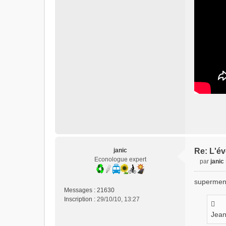
c
t
e
r
i
z
e
n
t
r
o
p
janic
Re: L'év
Econologue expert
par
janic
M
e
supermen
s
Messages :
21630
s
Inscription :
29/10/10, 13:27
a
g
Jean
e