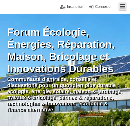
Inscription
Connexion
Forum Écologie,
Énergies, Réparation,
Maison, Bricolage et
Innovations Durables
Communauté d'entraide, conseils et
discussions pour un quotidien plus durable :
écologie, énergie, solaire, maison & jardinage,
travaux & bricolage, pannes & réparations,
technologies & innovations, économie &
finance alternative