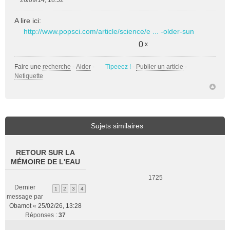
26/09/14, 18:52
M
e
A lire ici:
s
http://www.popsci.com/article/science/e ... -older-sun
s
a
0
x
g
e
Faire une
recherche
-
Aider
-
Tipeeez !
-
Publier un article
-
n
Netiquette
o
n
l
u
Sujets similaires
RETOUR SUR LA
MÉMOIRE DE L'EAU
1725
Dernier
1
2
3
4
message par
Obamot
«
25/02/26, 13:28
Réponses :
37