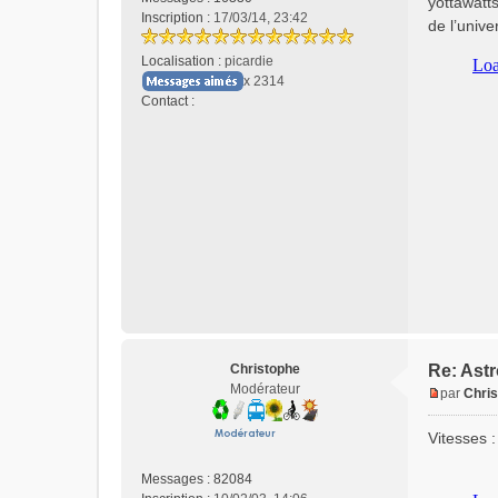
yottawatt
s
Inscription :
17/03/14, 23:42
de l’univ
a
g
Localisation :
picardie
e
x 2314
n
Contact :
o
C
n
o
l
n
u
t
a
c
t
e
r
i
z
e
n
Christophe
Re: Astr
t
Modérateur
par
Chri
r
M
o
e
Vitesses :
p
s
s
Messages :
82084
a