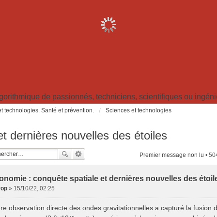
ithmique de passionnés, techniciens, scientifiques ou ingénieu
t technologies. Santé et prévention.
Sciences et technologies
t dernières nouvelles des étoiles
Premier message non lu
• 50
onomie : conquête spatiale et dernières nouvelles des étoil
rop
»
15/10/22, 02:25
e observation directe des ondes gravitationnelles a capturé la fusion de