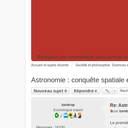
Rejoignez une communauté sans censure algor
Accueil et sujets récents
Société et philosophie. Sciences e
Astronomie : conquête spatiale e
Nouveau sujet
Répondre
izentrop
Re: Astr
Econologue expert
par
izent
M
e
La premièr
s
Messages :
16330