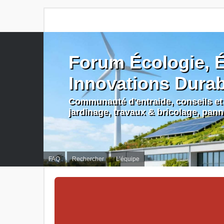
Forum Écologie, É
Innovations Dura
Communauté d'entraide, conseils et 
jardinage, travaux & bricolage, pan
FAQ
Rechercher
L’équipe