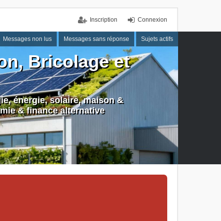
Inscription
Connexion
Messages non lus
Messages sans réponse
Sujets actifs
n, Bricolage et
e, énergie, solaire, maison &
mie & finance alternative