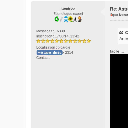
izentrop
Re: Astr
Econologue expert
par
izent
M
e
s
Messages :
16330
C
s
Inscription :
17/03/14, 23:42
Arte
a
g
Localisation :
picardie
e
facile ...
x 2314
n
Contact :
o
C
n
o
l
n
u
t
a
c
t
e
r
i
z
e
n