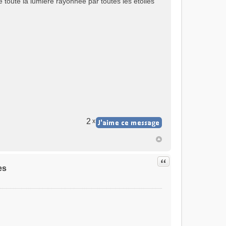
toute la lumière rayonnée par toutes les étoiles
2
x
Citer
es