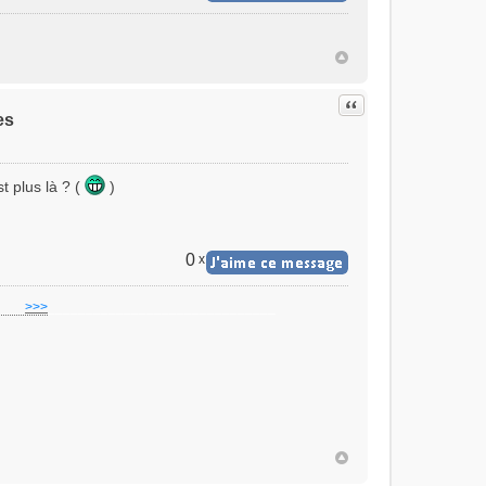
Citer
es
t plus là ? (
)
0
x
]
___
>>>
______________________________