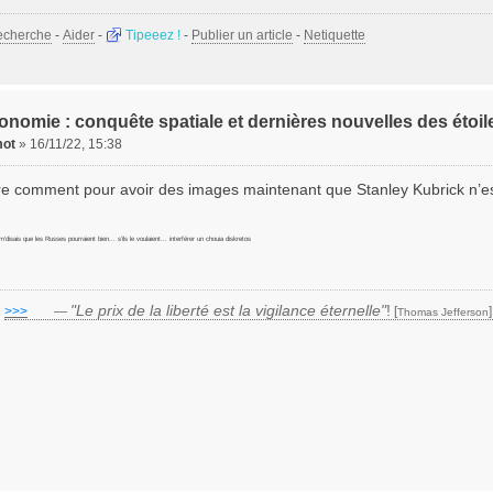
echerche
-
Aider
-
Tipeeez !
-
Publier un article
-
Netiquette
onomie : conquête spatiale et dernières nouvelles des étoil
ot
»
16/11/22, 15:38
ire comment pour avoir des images maintenant que Stanley Kubrick n’es
e m’disais que les Russes pourraient bien... s’ils le voulaient... interférer un chouia diskretos
"Le prix de la liberté est la vigilance éternelle"
!
>>>
___
—
[
Thomas Jefferson