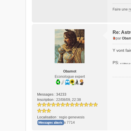
Faire une
r
Re: Astr
par
Obam
M
e
Y vont fa
s
s
PS:
a
et d’ailleurs j
g
Obamot
e
Econologue expert
n
o
n
Messages :
34233
l
Inscription :
22/08/09, 22:38
u
Localisation :
regio genevesis
x 7714