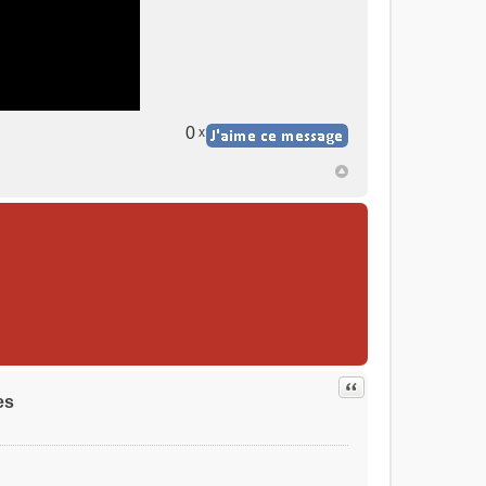
0
x
Citer
es