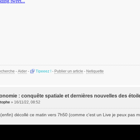
echerche
-
Aider
-
Tipeeez !
-
Publier un article
-
Netiquette
onomie : conquête spatiale et dernières nouvelles des étoil
stophe
»
16/11/22, 08:52
(enfin) décollé ce matin vers 7h50 (comme c'est un Live je peux pas met