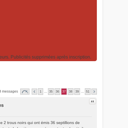
rs. Publicités supprimées après inscription.
4 messages
1
…
35
36
37
38
39
…
51
Citer
es
 2 trous noirs qui ont émis 36 septillions de