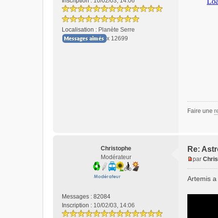
Inscription :
10/02/03, 14:06
g
e
n
Localisation :
Planète Serre
o
x 12699
n
l
u
Faire une
r
Christophe
Re: Astr
Modérateur
par
Chri
M
e
Artemis a 
s
s
Messages :
82084
a
Inscription :
10/02/03, 14:06
g