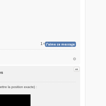
1
x
Citer
es
tre la position exacte) :