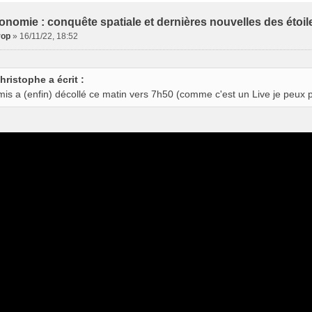
onomie : conquête spatiale et dernières nouvelles des étoil
rop
»
16/11/22, 18:52
hristophe a écrit :
mis a (enfin) décollé ce matin vers 7h50 (comme c'est un Live je peux p