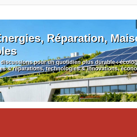
nergies, Réparation, Maiso
bles
discussions pour un quotidien plus durable : écologi
nes & réparations, technologies & innovations, écono