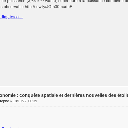
s de puissance (3,6×10⁴⁹ watts), supérieure à la puissance combinée de 
ers observable http:// ow.ly/JGIh30mudbE
onomie : conquête spatiale et dernières nouvelles des étoil
stophe
»
18/10/22, 00:39