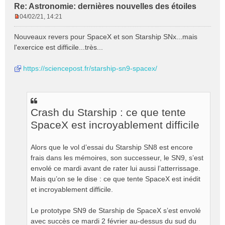
Re: Astronomie: dernières nouvelles des étoiles
04/02/21, 14:21
M
e
Nouveaux revers pour SpaceX et son Starship SNx...mais
s
l'exercice est difficile...très...
s
a
https://sciencepost.fr/starship-sn9-spacex/
g
e
n
o
n
Crash du Starship : ce que tente
l
u
SpaceX est incroyablement difficile
Alors que le vol d’essai du Starship SN8 est encore
frais dans les mémoires, son successeur, le SN9, s’est
envolé ce mardi avant de rater lui aussi l’atterrissage.
Mais qu’on se le dise : ce que tente SpaceX est inédit
et incroyablement difficile.
Le prototype SN9 de Starship de SpaceX s’est envolé
avec succès ce mardi 2 février au-dessus du sud du