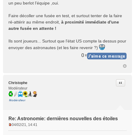
un peu berlot l'équipe ,oui.
a
g
e
Faire décoller une fusée en test, et surtout tenter de la faire
n
ré-attérir au même endroit,
à proximité immédiate d'une
o
autre fusée en attente !
n
l
Ils sont joueurs... Surtout que l'état US compte la dessus pour
u
envoyer des astronautes (et les faire revenir ?)
0
x
Citer
Christophe
Modérateur
Re: Astronomie: dernières nouvelles des étoiles
04/02/21, 14:41
M
e