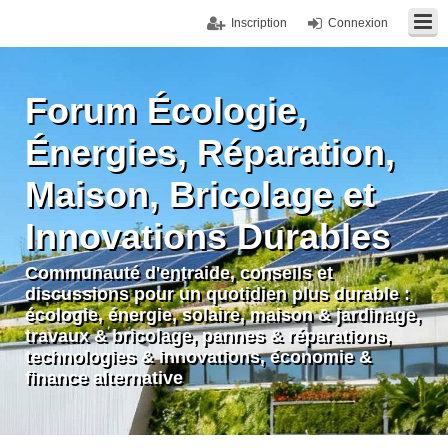
Inscription
Connexion
Forum Écologie,
Énergies, Réparation,
Maison, Bricolage et
Innovations Durables
Communauté d'entraide, conseils et
discussions pour un quotidien plus durable :
écologie, énergie, solaire, maison & jardinage,
travaux & bricolage, pannes & réparations,
technologies & innovations, économie &
finance alternative