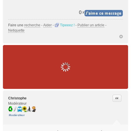
u
0
x
Faire une
recherche
-
Aider
-
Tipeeez !
-
Publier un article
-
Netiquette
Citer
Christophe
Modérateur