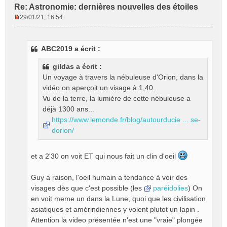
Re: Astronomie: dernières nouvelles des étoiles
29/01/21, 16:54
M
e
s
ABC2019 a écrit :
s
a
gildas a écrit :
g
Un voyage à travers la nébuleuse d'Orion, dans la
e
vidéo on aperçoit un visage à 1,40.
n
o
Vu de la terre, la lumière de cette nébuleuse a
n
déjà 1300 ans...
l
https://www.lemonde.fr/blog/autourducie ... se-
u
dorion/
et a 2'30 on voit ET qui nous fait un clin d'oeil
Guy a raison, l'oeil humain a tendance à voir des
visages dès que c'est possible (les
paréidolies
) On
en voit meme un dans la Lune, quoi que les civilisation
asiatiques et amérindiennes y voient plutot un lapin .
Attention la video présentée n'est une "vraie" plongée