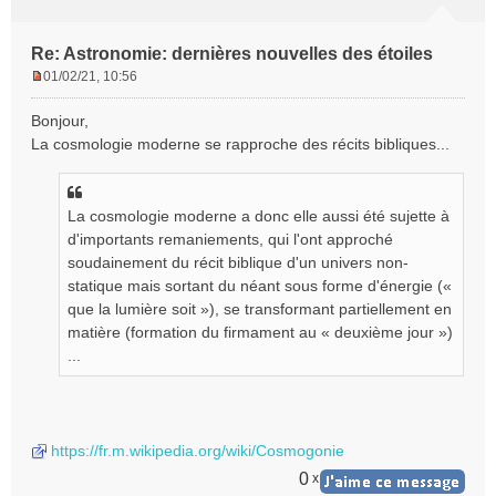
Re: Astronomie: dernières nouvelles des étoiles
01/02/21, 10:56
M
e
Bonjour,
s
La cosmologie moderne se rapproche des récits bibliques...
s
a
g
e
La cosmologie moderne a donc elle aussi été sujette à
n
d'importants remaniements, qui l'ont approché
o
soudainement du récit biblique d'un univers non-
n
statique mais sortant du néant sous forme d'énergie («
l
que la lumière soit »), se transformant partiellement en
u
matière (formation du firmament au « deuxième jour »)
...
https://fr.m.wikipedia.org/wiki/Cosmogonie
0
x