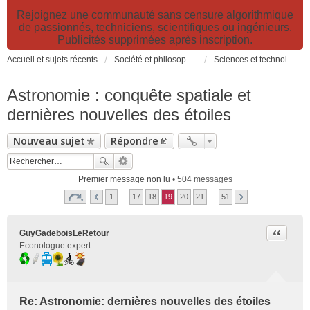
Rejoignez une communauté sans censure algorithmique
de passionnés, techniciens, scientifiques ou ingénieurs.
Publicités supprimées après inscription.
Accueil et sujets récents
Société et philosophie. Sciences et technologies. Santé et prévention.
Sciences et technologies
Astronomie : conquête spatiale et
dernières nouvelles des étoiles
Nouveau sujet
Répondre
Premier message non lu
• 504 messages
1
…
17
18
19
20
21
…
51
Citer
GuyGadeboisLeRetour
Econologue expert
Re: Astronomie: dernières nouvelles des étoiles