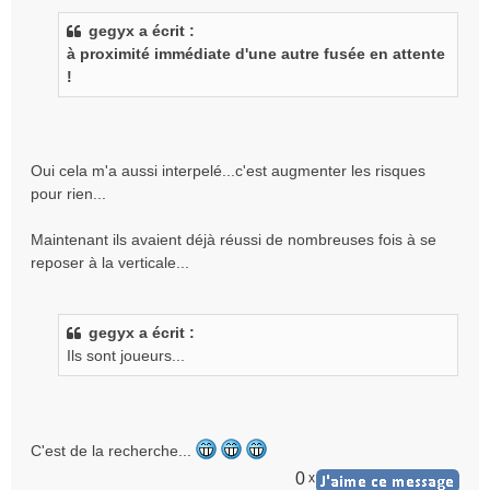
s
gegyx a écrit :
s
à proximité immédiate d'une autre fusée en attente
a
g
!
e
n
o
n
Oui cela m'a aussi interpelé...c'est augmenter les risques
l
pour rien...
u
Maintenant ils avaient déjà réussi de nombreuses fois à se
reposer à la verticale...
gegyx a écrit :
Ils sont joueurs...
C'est de la recherche...
0
x