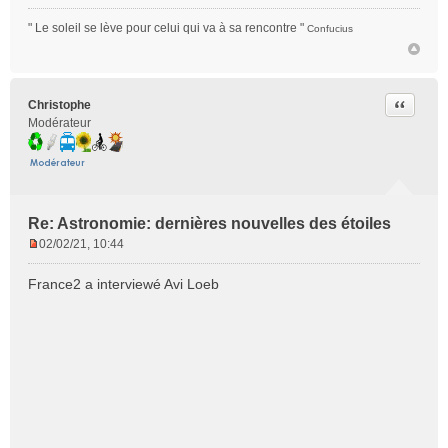
" Le soleil se lève pour celui qui va à sa rencontre "
Confucius
Citer
Christophe
Modérateur
Re: Astronomie: dernières nouvelles des étoiles
02/02/21, 10:44
M
e
France2 a interviewé Avi Loeb
s
s
a
g
e
n
o
n
l