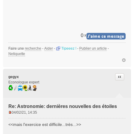
0
x
Faire une
recherche
-
Aider
-
Tipeeez !
-
Publier un article
-
Netiquette
Citer
gegyx
Econologue expert
Re: Astronomie: dernières nouvelles des étoiles
04/02/21, 14:35
M
e
<<mais l'exercice est difficile...très...>>
s
s