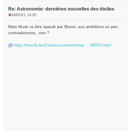
Re: Astronomie: dernières nouvelles des étoiles
04/02/21, 14:26
M
e
Mais Musk va être épaulé par Bezos..aux ambitions un peu
s
contradictoires...non ?
s
a
https://trends.levif.be/economie/entrep ... 88503.html
g
e
n
o
n
l
u