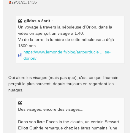
29/01/21, 14:35
M
e
s
gildas a écrit :
s
Un voyage à travers la nébuleuse d'Orion, dans la
a
g
vidéo on aperçoit un visage à 1,40.
e
Vu de la terre, la lumière de cette nébuleuse a déjà
n
1300 ans...
o
https://www.lemonde.fr/blog/autourducie ... se-
n
dorion/
l
u
Oui alors les visages (mais pas que), c'est ce que l'humain
perçoit le plus souvent, depuis toujours en regardant les
nuages.
Des visages, encore des visages...
Dans son livre Faces in the clouds, un certain Stewart
Elliott Guthrie remarque chez les êtres humains "une