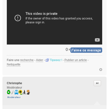
0
x
Faire une
recherche
-
Aider
-
Tipeeez !
-
Publier un article
-
Netiquette
Citer
Christophe
Modérateur