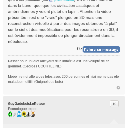
dans la Lune, quoi que les civilisation asiatiques et
amérindiennes y voient plutot un lapin . Attention la video
présentée n'est une "vraie" plongée en 3D mais une
reconstruction virtuelle à partir des images obtenues "à plat"
sur le ciel et des modélisations pour les reconstruire en 3D, il
est évidemment impossible de plonger directement dans la
nébuleuse.
0
x
Passer pour un idiot aux yeux d'un imbécile est une volupté de fin
gourmet. (Georges COURTELINE)
Mééé nie nui allé a des fetes avec 200 personnes et n'iai meme pas été
maladee moiiiiiii (Guignol des bois)
Citer
GuyGadeboisLeRetour
Econologue expert