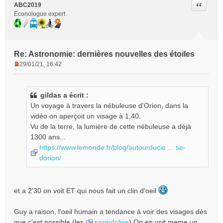
Citer
ABC2019
Econologue expert
Re: Astronomie: dernières nouvelles des étoiles
29/01/21, 16:42
M
e
s
gildas a écrit :
s
Un voyage à travers la nébuleuse d'Orion, dans la
a
g
vidéo on aperçoit un visage à 1,40.
e
Vu de la terre, la lumière de cette nébuleuse a déjà
n
1300 ans...
o
https://www.lemonde.fr/blog/autourducie ... se-
n
dorion/
l
u
et a 2'30 on voit ET qui nous fait un clin d'oeil
Guy a raison, l'oeil humain a tendance à voir des visages dès
que c'est possible (les
paréidolies
) On en voit meme un