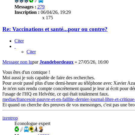
Messages :
279
Inscription :
06/04/26, 19:29
x 175
Re: Vaccinations et santé...pour ou contre?
Citer
Citer
Message non lu
par
Jeandebordeaux
»
27/05/26, 16:00
Vous êtes d'un comique !
Moi aussi je suis capable de faire des recherches.
Pour avoir passé plus d'une demi-heure au téléphone avec Xavier Azalbe
Je m'en suis rendu compte concrètement quand je leur ai écrit pour déno
l'usage de l'HQ en Helvétie, ce qui était totalement faux.
medias/francesoir-pauvre-et-en-faillite-dernier-journal-libre-et-crit
Et quand on cherche des preuves de vos mensonges, c'est pas une broc
izentrop
Econologue expert