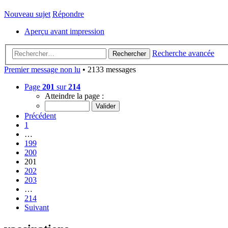
Nouveau sujet
Répondre
Aperçu avant impression
Recherche avancée
Rechercher
Premier message non lu
• 2133 messages
Page
201
sur
214
Atteindre la page :
Précédent
1
…
199
200
201
202
203
…
214
Suivant