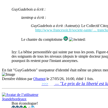
GuyGadebois a écrit :
izentrop a écrit :
GuyGadebois a écrit :
Auteur(s): Le Collectif Cit
http://www.francesoir.fr/societe-sante/ ... tranch
Le chantre du complotisme
Izy: La bêtise personnifiée qui suinte par tous les posts. Figure
des soignants de tous les niveaux (depuis le simple docteur jusqu'
pourquoi ils restent pour l'instant anonymes.
En fait "GuyGadebois" usurpateur d'identité était même un piteux men
Dernière édition par
Obamot
le 27/05/26, 16:00, édité 1 fois.
"Le prix de la liberté est l
>>>
___
—
Jeandebordeaux
Bon éconologue!