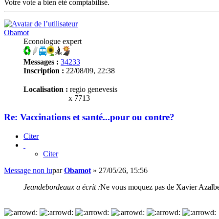
Votre vote a bien été comptabilisé.
Obamot
Econologue expert
Messages :
34233
Inscription :
22/08/09, 22:38
Localisation :
regio genevesis
x 7713
Re: Vaccinations et santé...pour ou contre?
Citer
Citer
Message non lu
par
Obamot
»
27/05/26, 15:56
Jeandebordeaux a écrit :
Ne vous moquez pas de Xavier Azalbert