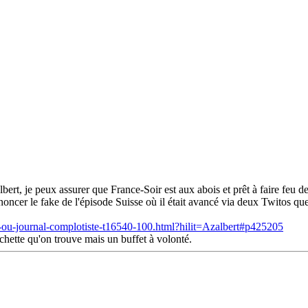
rt, je peux assurer que France-Soir est aux abois et prêt à faire feu de 
ncer le fake de l'épisode Suisse où il était avancé via deux Twitos que l
ique-ou-journal-complotiste-t16540-100.html?hilit=Azalbert#p425205
hette qu'on trouve mais un buffet à volonté.