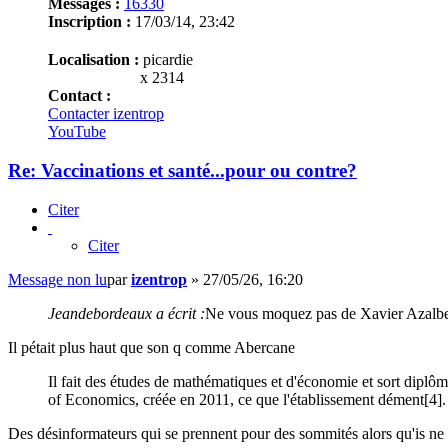
Messages :
16330
Inscription :
17/03/14, 23:42
Localisation :
picardie
x 2314
Contact :
Contacter izentrop
YouTube
Re: Vaccinations et santé...pour ou contre?
Citer
Citer
Message non lu
par
izentrop
»
27/05/26, 16:20
Jeandebordeaux a écrit :
Ne vous moquez pas de Xavier Azalbert
Il pétait plus haut que son q comme Abercane
Il fait des études de mathématiques et d'économie et sort diplôm
of Economics, créée en 2011, ce que l'établissement dément[4].
Des désinformateurs qui se prennent pour des sommités alors qu'is ne