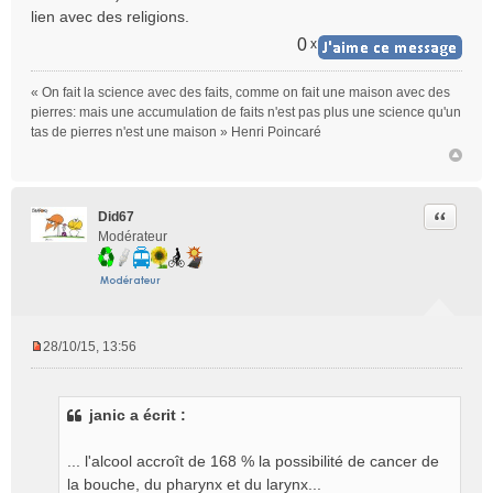
lien avec des religions.
0
x
« On fait la science avec des faits, comme on fait une maison avec des
pierres: mais une accumulation de faits n'est pas plus une science qu'un
tas de pierres n'est une maison » Henri Poincaré
Citer
Did67
Modérateur
28/10/15, 13:56
M
e
s
janic a écrit :
s
a
g
... l'alcool accroît de 168 % la possibilité de cancer de
e
la bouche, du pharynx et du larynx...