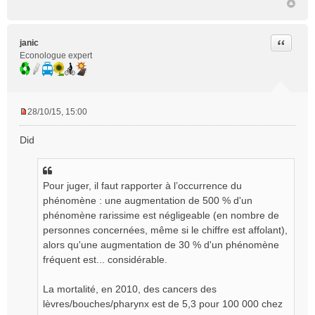
Citer
janic
Econologue expert
28/10/15, 15:00
M
e
Did
s
s
a
g
Pour juger, il faut rapporter à l’occurrence du
e
phénomène : une augmentation de 500 % d'un
n
phénomène rarissime est négligeable (en nombre de
o
personnes concernées, même si le chiffre est affolant),
n
alors qu'une augmentation de 30 % d'un phénomène
l
fréquent est... considérable.
u
La mortalité, en 2010, des cancers des
lèvres/bouches/pharynx est de 5,3 pour 100 000 chez