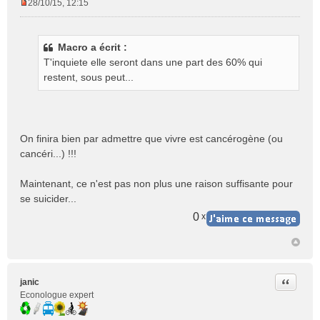
28/10/15, 12:15
M
e
s
Macro a écrit :
s
T'inquiete elle seront dans une part des 60% qui
a
g
restent, sous peut...
e
n
o
n
On finira bien par admettre que vivre est cancérogène (ou
l
cancéri...) !!!
u
Maintenant, ce n'est pas non plus une raison suffisante pour
se suicider...
0
x
Citer
janic
Econologue expert