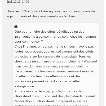
28/10/15, 14:06
M
e
Dans les 60% il pourrait aussi y avoir les consommateur de
s
soja....Et surtout des consommatrices tardives...
s
a
g
e
Que peut-on dire des effets bénéfiques ou des
n
inconvénients à consommer du soja, chez les hommes
o
pour commencer ?
n
Chez l’homme, on pense, même si nous n’avons pas
l
toutes les preuves, que les isoflavones ont des effets
u
protecteurs sur les cancers de la prostate. Tous les
chercheurs ne sont encore pas complètement d’accord
mais des données obtenues, sur des populations
particulières ou chez des animaux, semblent montrer
un effet protecteur. Les effets du soja et des
isoflavones passent sans doute par un effet
estrogénique.
Autre avantage, le soja, qui n’apporte pas de
cholestérol mais qui contient des phytostérols freinant
l’absorption du cholestérol, protègerait aussi des