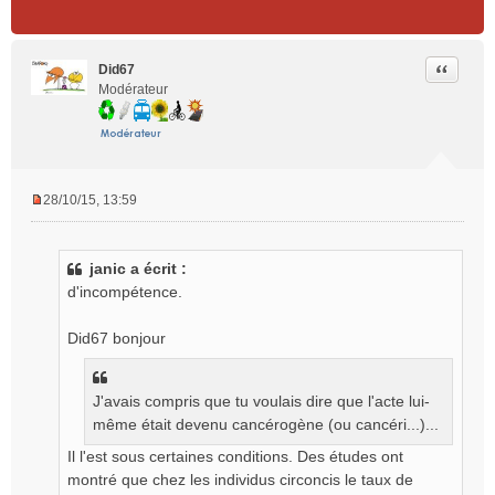
Citer
Did67
Modérateur
28/10/15, 13:59
M
e
s
janic a écrit :
s
d'incompétence.
a
g
e
Did67 bonjour
n
o
n
J'avais compris que tu voulais dire que l'acte lui-
l
même était devenu cancérogène (ou cancéri...)...
u
Il l'est sous certaines conditions. Des études ont
montré que chez les individus circoncis le taux de