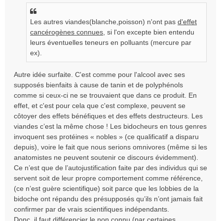
Les autres viandes(blanche,poisson) n'ont pas
d'effet
cancérogènes connues
, si l'on excepte bien entendu
leurs éventuelles teneurs en polluants (mercure par
ex).
Autre idée surfaite. C'est comme pour l'alcool avec ses
supposés bienfaits à cause de tanin et de polyphénols
comme si ceux-ci ne se trouvaient que dans ce produit. En
effet, et c'est pour cela que c'est complexe, peuvent se
côtoyer des effets bénéfiques et des effets destructeurs. Les
viandes c’est la même chose ! Les bidocheurs en tous genres
invoquent ses protéines « nobles » (ce qualificatif a disparu
depuis), voire le fait que nous serions omnivores (même si les
anatomistes ne peuvent soutenir ce discours évidemment).
Ce n’est que de l’autojustification faite par des individus qui se
servent soit de leur propre comportement comme référence,
(ce n’est guère scientifique) soit parce que les lobbies de la
bidoche ont répandu des présupposés qu’ils n’ont jamais fait
confirmer par de vrais scientifiques indépendants.
Donc, il faut différencier le non connu (par certaines