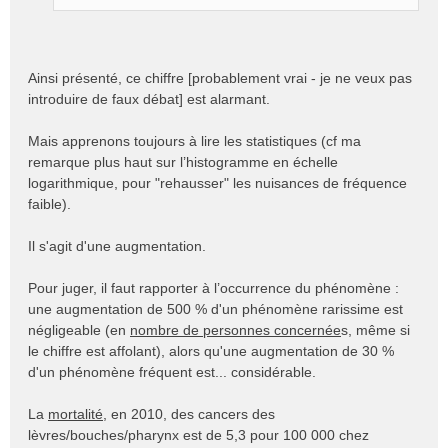
n
o
n
l
Ainsi présenté, ce chiffre [probablement vrai - je ne veux pas
u
introduire de faux débat] est alarmant.
Mais apprenons toujours à lire les statistiques (cf ma
remarque plus haut sur l’histogramme en échelle
logarithmique, pour "rehausser" les nuisances de fréquence
faible).
Il s'agit d'une augmentation.
Pour juger, il faut rapporter à l’occurrence du phénomène :
une augmentation de 500 % d'un phénomène rarissime est
négligeable (en
nombre de personnes concernée
s, même si
le chiffre est affolant), alors qu'une augmentation de 30 %
d'un phénomène fréquent est... considérable.
La
mortalité
, en 2010, des cancers des
lèvres/bouches/pharynx est de 5,3 pour 100 000 chez