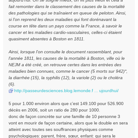
aujourd'hui. On se soigne mieux, on vit plus vieux et cela a
fait remonter dans le classement des causes de la mortalité
des pathologies qui se traînaient en queue de peloton. Ainsi,
si l'on reprend les deux maladies qui font dorénavant la
course en tête dans un pays comme la France, à savoir le
cancer et les maladies cardio-vasculaires, celles-ci étaient
quasiment absentes à Boston en 1811.
Ainsi, lorsque l'on consulte le document rassemblant, pour
l'année 1811, les causes de la mortalité à Boston, ville où le
NEJM a été créé, on retrouve certes dans les entrées des
maladies bien connues, comme le cancer (5 morts sur 942)*,
la diarrhée (15), la syphilis (12), la variole (2) ou le choléra
(6).
http://passeurdesciences.blog.lemonde.f ... ujourdhui/
5 pour 1.000 environ alors que c’est 149.100 pour 526.900
décès en 2006, soit un ratio de 280 pour 1000.
donc de façon concrète sur une famille de 10 personne 3
vont en mourir de façon certaine, alors que le double en sera
atteint avec toutes ses souffrances physiques comme
psychologiques: parent, frère, sœur, enfant: qui sera le