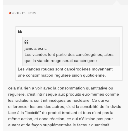
28/10/15, 13:39
M
e
s
s
a
g
janic a écrit:
e
n
Les viandes font partie des cancérogènes, alors
o
que la viande rouge serait cancérigène.
n
Les viandes rouges sont cancérogènes moyennant
l
u
une consommation régulière sinon quotidienne.
cela n'a rien a voir avec la consommation quantitative ou
régulière,
c'est intrinsèque
aux produits eux-mêmes comme
les radiations sont intrinsèques au nucléaire. Ce qui va
différencier les uns des autres, c'est la sensibilité de l'individu
face à la "toxicité" du produit irradiant et tous n'ont pas la
même action, et donc réaction, ce qui n'élimine pas pour
autant et de façon supplémentaire le facteur quantitatif.