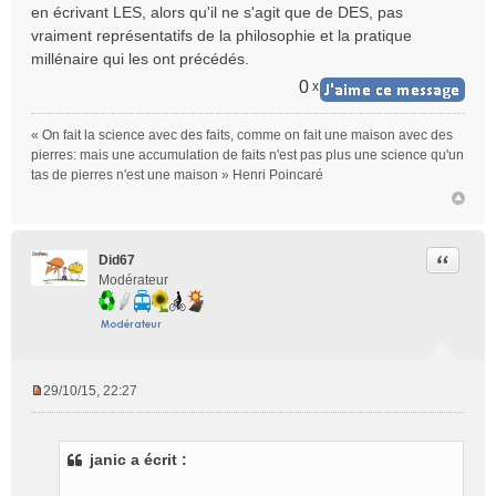
en écrivant LES, alors qu'il ne s'agit que de DES, pas
vraiment représentatifs de la philosophie et la pratique
millénaire qui les ont précédés.
0
x
« On fait la science avec des faits, comme on fait une maison avec des
pierres: mais une accumulation de faits n'est pas plus une science qu'un
tas de pierres n'est une maison » Henri Poincaré
Citer
Did67
Modérateur
29/10/15, 22:27
M
e
s
janic a écrit :
s
a