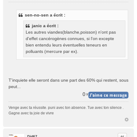
M
e
s
sen-no-sen a écrit :
s
a
janic a écrit :
g
Les autres viandes(blanche,poisson) n'ont pas
e
d'effet cancérogènes connues, si l'on excepte
n
o
bien entendu leurs éventuelles teneurs en
n
polluants (mercure par ex).
l
u
T'inquiete elle seront dans une part des 60% qui restent, sous
peut...
0
x
Venge avec ta réussite. puni avec ton absence. Tue avec ton silence .
Gagne avec ta joie de vivre
Citer
Did67