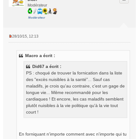
Modérateur
28/10/15, 12:13
M
e
s
Macro a écrit :
s
a
Did67 a écrit :
g
PS : choqué de trouver la fornication dans la liste
e
des "excès nuisibles à la santé"... Sauf cas
n
o
maladifs, je crois qu'au contraire, c'est un gage de
n
longue vie... Même recommandé pour les
l
cardiaques ! Et encore, les cas maladifs semblent
u
plutôt nuisibles à la vie politique qu'à la vie tout
court !
En forniquant n'importe comment avec n'importe qui tu