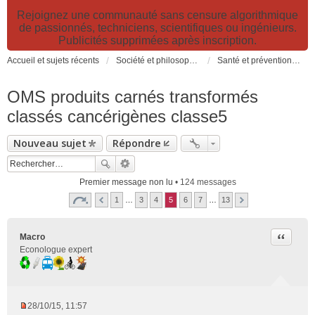
Rejoignez une communauté sans censure algorithmique
de passionnés, techniciens, scientifiques ou ingénieurs.
Publicités supprimées après inscription.
Accueil et sujets récents
Société et philosophie. Sciences et technologies. Santé et prévention.
Santé et prévention. Pollutions, causes et effets des risques environnementaux
OMS produits carnés transformés
classés cancérigènes classe5
Nouveau sujet
Répondre
Premier message non lu
• 124 messages
1
…
3
4
5
6
7
…
13
Citer
Macro
Econologue expert
28/10/15, 11:57