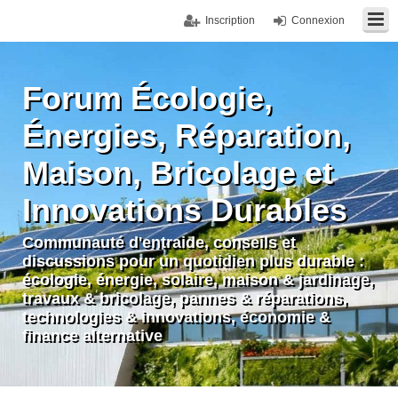
Inscription
Connexion
Forum Écologie,
Énergies, Réparation,
Maison, Bricolage et
Innovations Durables
Communauté d'entraide, conseils et
discussions pour un quotidien plus durable :
écologie, énergie, solaire, maison & jardinage,
travaux & bricolage, pannes & réparations,
technologies & innovations, économie &
finance alternative