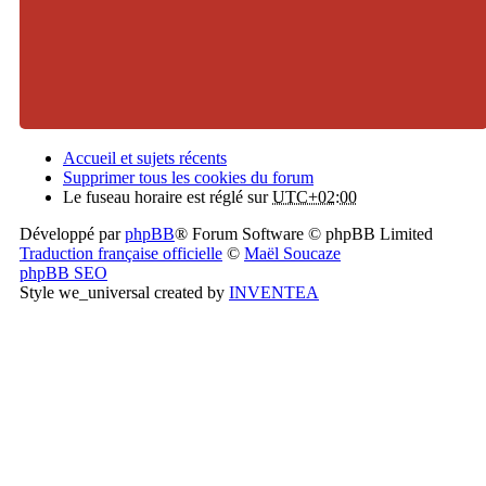
Accueil et sujets récents
Supprimer tous les cookies du forum
Le fuseau horaire est réglé sur
UTC+02:00
Développé par
phpBB
® Forum Software © phpBB Limited
Traduction française officielle
©
Maël Soucaze
phpBB SEO
Style we_universal created by
INVENTEA