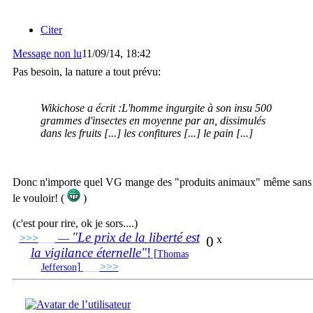
Citer
Message non lu
11/09/14, 18:42
Pas besoin, la nature a tout prévu:
Wikichose a écrit :
L'homme ingurgite à son insu 500
grammes d'insectes en moyenne par an, dissimulés
dans les fruits [...] les confitures [...] le pain [...]
Donc n'importe quel VG mange des "produits animaux" même sans
le vouloir! (
)
(c'est pour rire, ok je sors....)
"Le prix de la liberté est
>>>
___
—
0
x
la vigilance éternelle"
!
[
Thomas
]
___
>>>
______________________________
Jefferson