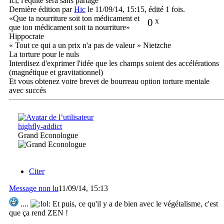
Ici, l'équité sera sans partage
Dernière édition par
Hic
le 11/09/14, 15:15, édité 1 fois.
«Que ta nourriture soit ton médicament et
0
x
que ton médicament soit ta nourriture»
Hippocrate
« Tout ce qui a un prix n'a pas de valeur » Nietzche
La torture pour le nuls
Interdisez d'exprimer l'idée que les champs soient des accélérations
(magnétique et gravitationnel)
Et vous obtenez votre brevet de bourreau option torture mentale
avec succés
highfly-addict
Grand Econologue
Citer
Message non lu
11/09/14, 15:13
....
Et puis, ce qu'il y a de bien avec le végétalisme, c'est
que ça rend ZEN !