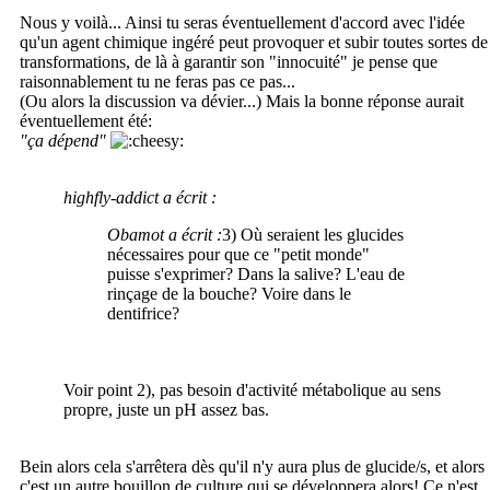
Nous y voilà... Ainsi tu seras éventuellement d'accord avec l'idée
qu'un agent chimique ingéré peut provoquer et subir toutes sortes de
transformations, de là à garantir son "innocuité" je pense que
raisonnablement tu ne feras pas ce pas...
(Ou alors la discussion va dévier...) Mais la bonne réponse aurait
éventuellement été:
"ça dépend"
highfly-addict a écrit :
Obamot a écrit :
3) Où seraient les glucides
nécessaires pour que ce "petit monde"
puisse s'exprimer? Dans la salive? L'eau de
rinçage de la bouche? Voire dans le
dentifrice?
Voir point 2), pas besoin d'activité métabolique au sens
propre, juste un pH assez bas.
Bein alors cela s'arrêtera dès qu'il n'y aura plus de glucide/s, et alors
c'est un autre bouillon de culture qui se développera alors! Ce n'est