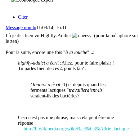
Citer
Message non lu
11/09/14, 16:11
Là je dis: bien vu Highfly-Addict
(pour la métaphore sur
le zen)
Pour la suite, encore une fois "
à la louche
"...:
highfly-addict a écrit :
Allez, pour te faire plaisir !
Tu parles bien de ces 4 points là ? :
Obamot a écrit :
1) et depuis quand les
ferments lactiques "
travailleraient-ils
"
seraient-ils des bactéries?
Ceci n'est pas une phrase, mais cela peut être une
réponse :
http://fr.wikipedia.org/wiki/Bact%C3%A9rie_lactique