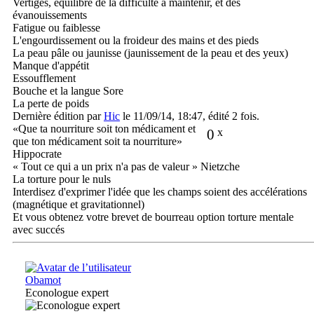
Vertiges, équilibre de la difficulté à maintenir, et des
évanouissements
Fatigue ou faiblesse
L'engourdissement ou la froideur des mains et des pieds
La peau pâle ou jaunisse (jaunissement de la peau et des yeux)
Manque d'appétit
Essoufflement
Bouche et la langue Sore
La perte de poids
Dernière édition par
Hic
le 11/09/14, 18:47, édité 2 fois.
«Que ta nourriture soit ton médicament et
0
x
que ton médicament soit ta nourriture»
Hippocrate
« Tout ce qui a un prix n'a pas de valeur » Nietzche
La torture pour le nuls
Interdisez d'exprimer l'idée que les champs soient des accélérations
(magnétique et gravitationnel)
Et vous obtenez votre brevet de bourreau option torture mentale
avec succés
Obamot
Econologue expert