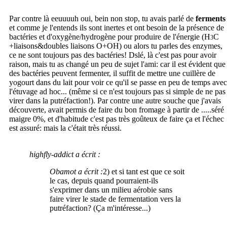
Par contre là eeuuuuh oui, bein non stop, tu avais parlé de
ferments
et comme je l'entends ils sont inertes et ont besoin de la présence de
bactéries et d'oxygène/hydrogène pour produire de l'énergie (H
C
3
+liaisons&doubles liaisons O+OH) ou alors tu parles des enzymes,
ce ne sont toujours pas des bactéries! Dslé, là c'est pas pour avoir
raison, mais tu as changé un peu de sujet l'ami: car il est évident que
des bactéries peuvent fermenter, il suffit de mettre une cuillère de
yogourt dans du lait pour voir ce qu'il se passe en peu de temps avec
l'étuvage ad hoc... (même si ce n'est toujours pas si simple de ne pas
virer dans la putréfaction!). Par contre une autre souche que j'avais
découverte, avait permis de faire du bon fromage à partir de .....séré
maigre 0%, et d'habitude c'est pas très goûteux de faire ça et l'échec
est assuré: mais la c'était très réussi.
highfly-addict a écrit :
Obamot a écrit :
2) et si tant est que ce soit
le cas, depuis quand pourraient-ils
s'exprimer dans un milieu aérobie sans
faire virer le stade de fermentation vers la
putréfaction? (Ça m'intéresse...)