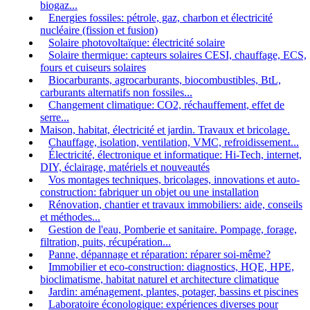
biogaz...
Energies fossiles: pétrole, gaz, charbon et électricité
nucléaire (fission et fusion)
Solaire photovoltaïque: électricité solaire
Solaire thermique: capteurs solaires CESI, chauffage, ECS,
fours et cuiseurs solaires
Biocarburants, agrocarburants, biocombustibles, BtL,
carburants alternatifs non fossiles...
Changement climatique: CO2, réchauffement, effet de
serre...
Maison, habitat, électricité et jardin. Travaux et bricolage.
Chauffage, isolation, ventilation, VMC, refroidissement...
Électricité, électronique et informatique: Hi-Tech, internet,
DIY, éclairage, matériels et nouveautés
Vos montages techniques, bricolages, innovations et auto-
construction: fabriquer un objet ou une installation
Rénovation, chantier et travaux immobiliers: aide, conseils
et méthodes...
Gestion de l'eau, Pomberie et sanitaire. Pompage, forage,
filtration, puits, récupération...
Panne, dépannage et réparation: réparer soi-même?
Immobilier et eco-construction: diagnostics, HQE, HPE,
bioclimatisme, habitat naturel et architecture climatique
Jardin: aménagement, plantes, potager, bassins et piscines
Laboratoire éconologique: expériences diverses pour