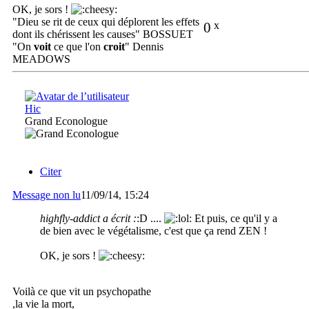
OK, je sors !
"Dieu se rit de ceux qui déplorent les effets
0
x
dont ils chérissent les causes" BOSSUET
"On
voit
ce que l'on
croit
" Dennis
MEADOWS
Hic
Grand Econologue
Citer
Message non lu
11/09/14, 15:24
highfly-addict a écrit :
:D ....
Et puis, ce qu'il y a
de bien avec le végétalisme, c'est que ça rend ZEN !
OK, je sors !
Voilà ce que vit un psychopathe
,la vie la mort,