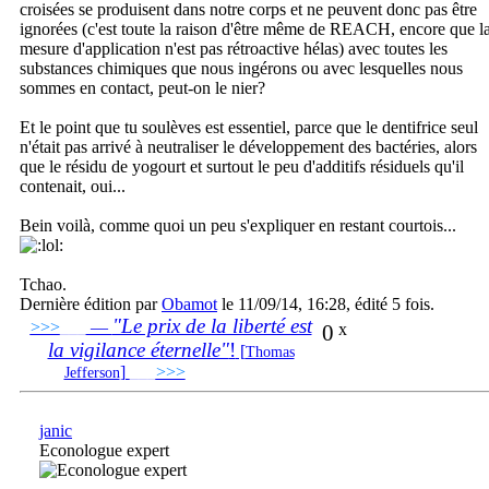
croisées se produisent dans notre corps et ne peuvent donc pas être
ignorées (c'est toute la raison d'être même de REACH, encore que l
mesure d'application n'est pas rétroactive hélas) avec toutes les
substances chimiques que nous ingérons ou avec lesquelles nous
sommes en contact, peut-on le nier?
Et le point que tu soulèves est essentiel, parce que le dentifrice seul
n'était pas arrivé à neutraliser le développement des bactéries, alors
que le résidu de yogourt et surtout le peu d'additifs résiduels qu'il
contenait, oui...
Bein voilà, comme quoi un peu s'expliquer en restant courtois...
Tchao.
Dernière édition par
Obamot
le 11/09/14, 16:28, édité 5 fois.
"Le prix de la liberté est
>>>
___
—
0
x
la vigilance éternelle"
!
[
Thomas
]
___
>>>
______________________________
Jefferson
janic
Econologue expert