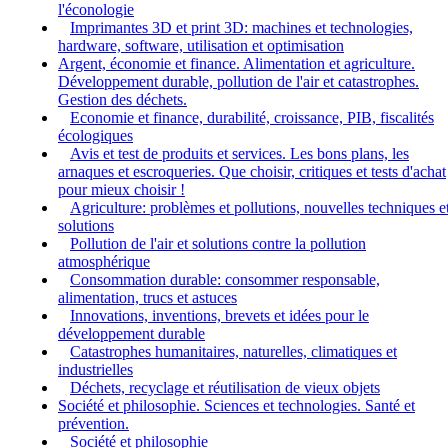
l'éconologie
Imprimantes 3D et print 3D: machines et technologies,
hardware, software, utilisation et optimisation
Argent, économie et finance. Alimentation et agriculture.
Développement durable, pollution de l'air et catastrophes.
Gestion des déchets.
Economie et finance, durabilité, croissance, PIB, fiscalités
écologiques
Avis et test de produits et services. Les bons plans, les
arnaques et escroqueries. Que choisir, critiques et tests d'achat
pour mieux choisir !
Agriculture: problèmes et pollutions, nouvelles techniques e
solutions
Pollution de l'air et solutions contre la pollution
atmosphérique
Consommation durable: consommer responsable,
alimentation, trucs et astuces
Innovations, inventions, brevets et idées pour le
développement durable
Catastrophes humanitaires, naturelles, climatiques et
industrielles
Déchets, recyclage et réutilisation de vieux objets
Société et philosophie. Sciences et technologies. Santé et
prévention.
Société et philosophie