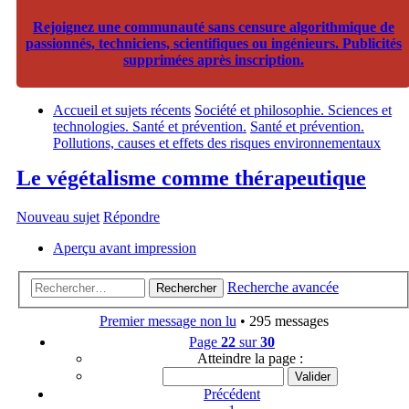
Rejoignez une communauté sans censure algorithmique de
passionnés, techniciens, scientifiques ou ingénieurs. Publicités
supprimées après inscription.
Accueil et sujets récents
Société et philosophie. Sciences et
technologies. Santé et prévention.
Santé et prévention.
Pollutions, causes et effets des risques environnementaux
Le végétalisme comme thérapeutique
Nouveau sujet
Répondre
Aperçu avant impression
Recherche avancée
Rechercher
Premier message non lu
• 295 messages
Page
22
sur
30
Atteindre la page :
Précédent