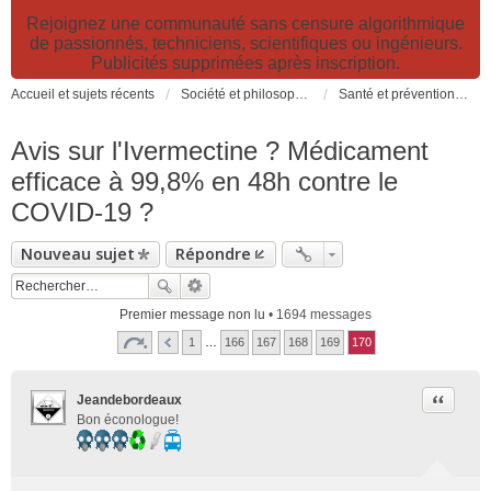
Rejoignez une communauté sans censure algorithmique
de passionnés, techniciens, scientifiques ou ingénieurs.
Publicités supprimées après inscription.
Accueil et sujets récents
Société et philosophie. Sciences et technologies. Santé et prévention.
Santé et prévention. Pollutions, causes et effets des risques environnementaux
Avis sur l'Ivermectine ? Médicament
efficace à 99,8% en 48h contre le
COVID-19 ?
Nouveau sujet
Répondre
Premier message non lu
• 1694 messages
1
…
166
167
168
169
170
Citer
Jeandebordeaux
Bon éconologue!