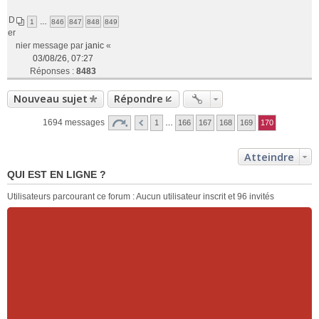
D
1
…
846
847
848
849
er
nier message par
janic
«
03/08/26, 07:27
Réponses :
8483
Nouveau sujet
Répondre
1694 messages
1
…
166
167
168
169
170
Atteindre
QUI EST EN LIGNE ?
Utilisateurs parcourant ce forum : Aucun utilisateur inscrit et 96 invités