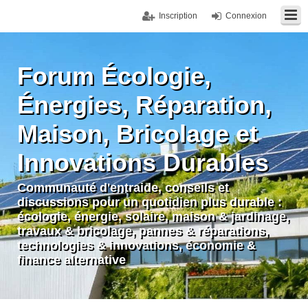
Inscription
Connexion
Forum Écologie,
Énergies, Réparation,
Maison, Bricolage et
Innovations Durables
Communauté d'entraide, conseils et
discussions pour un quotidien plus durable :
écologie, énergie, solaire, maison & jardinage,
travaux & bricolage, pannes & réparations,
technologies & innovations, économie &
finance alternative