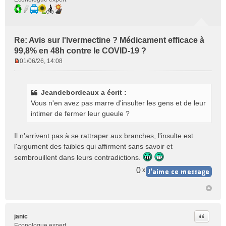
Re: Avis sur l'Ivermectine ? Médicament efficace à
99,8% en 48h contre le COVID-19 ?
01/06/26, 14:08
M
e
s
Jeandebordeaux a écrit :
s
Vous n'en avez pas marre d'insulter les gens et de leur
a
g
intimer de fermer leur gueule ?
e
n
Il n'arrivent pas à se rattraper aux branches, l'insulte est
o
l'argument des faibles qui affirment sans savoir et
n
sembrouillent dans leurs contradictions.
l
u
0
x
Citer
janic
Econologue expert