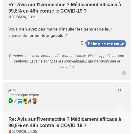
Re: Avis sur l'Ivermectine ? Médicament efficace à
99,8% en 48h contre le COVID-19 ?
01/06/26, 13:21
M
e
Vous n'en avez pas marre d'insulter les gens et de leur
s
intimer de fermer leur gueule ?
s
a
0
x
g
e
Certains cons le deviennent dès leur naissance. On les appelle les con-
n
ceptions. Et ce ne sont pas les cons-génitaux qui viendront dire le
o
contraire.
n
l
u
Citer
janic
Econologue expert
Re: Avis sur l'Ivermectine ? Médicament efficace à
99,8% en 48h contre le COVID-19 ?
01/06/26, 14:05