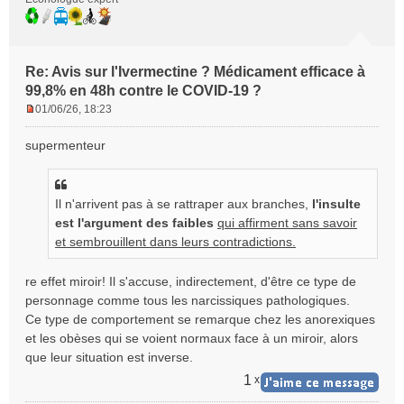
Re: Avis sur l'Ivermectine ? Médicament efficace à
99,8% en 48h contre le COVID-19 ?
01/06/26, 18:23
M
e
supermenteur
s
s
a
g
Il n'arrivent pas à se rattraper aux branches,
l'insulte
e
est l'argument des faibles
qui affirment sans savoir
n
et sembrouillent dans leurs contradictions.
o
n
re effet miroir! Il s'accuse, indirectement, d'être ce type de
l
personnage comme tous les narcissiques pathologiques.
u
Ce type de comportement se remarque chez les anorexiques
et les obèses qui se voient normaux face à un miroir, alors
que leur situation est inverse.
1
x