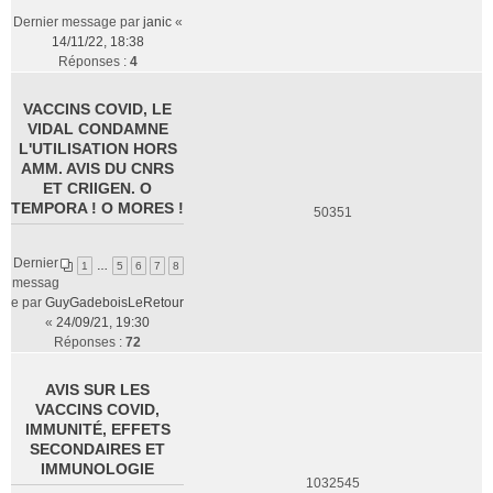
Dernier message par
janic
«
14/11/22, 18:38
Réponses :
4
VACCINS COVID, LE
VIDAL CONDAMNE
L'UTILISATION HORS
AMM. AVIS DU CNRS
ET CRIIGEN. O
TEMPORA ! O MORES !
50351
Dernier
1
…
5
6
7
8
messag
e par
GuyGadeboisLeRetour
«
24/09/21, 19:30
Réponses :
72
AVIS SUR LES
VACCINS COVID,
IMMUNITÉ, EFFETS
SECONDAIRES ET
IMMUNOLOGIE
1032545