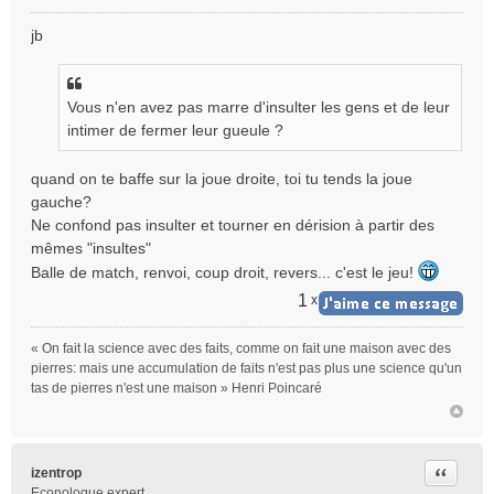
M
e
jb
s
s
a
g
Vous n'en avez pas marre d'insulter les gens et de leur
e
intimer de fermer leur gueule ?
n
o
quand on te baffe sur la joue droite, toi tu tends la joue
n
gauche?
l
Ne confond pas insulter et tourner en dérision à partir des
u
mêmes "insultes"
Balle de match, renvoi, coup droit, revers... c'est le jeu!
1
x
« On fait la science avec des faits, comme on fait une maison avec des
pierres: mais une accumulation de faits n'est pas plus une science qu'un
tas de pierres n'est une maison » Henri Poincaré
Citer
izentrop
Econologue expert