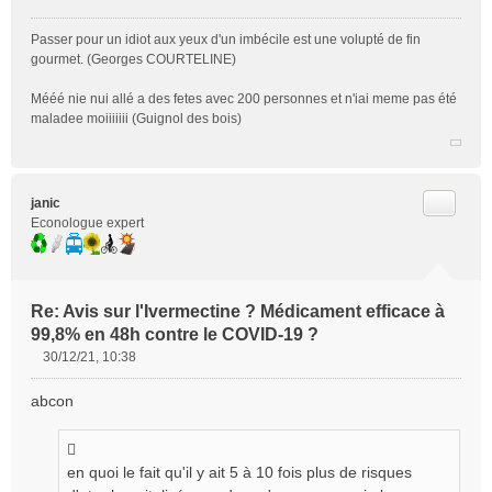
Passer pour un idiot aux yeux d'un imbécile est une volupté de fin
gourmet. (Georges COURTELINE)
Mééé nie nui allé a des fetes avec 200 personnes et n'iai meme pas été
maladee moiiiiiii (Guignol des bois)
Citer
janic
Econologue expert
Re: Avis sur l'Ivermectine ? Médicament efficace à
99,8% en 48h contre le COVID-19 ?
30/12/21, 10:38
M
e
abcon
s
s
a
g
en quoi le fait qu'il y ait 5 à 10 fois plus de risques
e