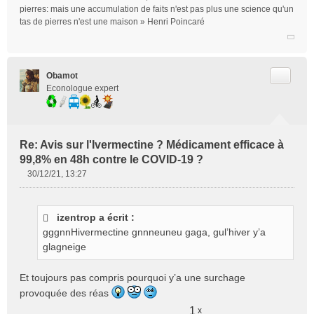
pierres: mais une accumulation de faits n'est pas plus une science qu'un
tas de pierres n'est une maison » Henri Poincaré
Citer
Obamot
Econologue expert
Re: Avis sur l'Ivermectine ? Médicament efficace à
99,8% en 48h contre le COVID-19 ?
30/12/21, 13:27
M
e
s
izentrop a écrit :
s
gggnnHivermectine gnnneuneu gaga, gul’hiver y’a
a
g
glagneige
e
n
Et toujours pas compris pourquoi y’a une surchage
o
provoquée des réas
n
l
1
x