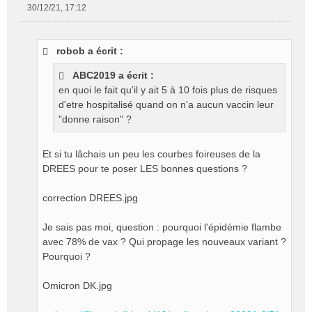
30/12/21, 17:12
M
e
s
robob a écrit :
s
a
ABC2019 a écrit :
g
en quoi le fait qu'il y ait 5 à 10 fois plus de risques
e
d'etre hospitalisé quand on n'a aucun vaccin leur
n
o
"donne raison" ?
n
l
Et si tu lâchais un peu les courbes foireuses de la
u
DREES pour te poser LES bonnes questions ?
correction DREES.jpg
Je sais pas moi, question : pourquoi l'épidémie flambe
avec 78% de vax ? Qui propage les nouveaux variant ?
Pourquoi ?
Omicron DK.jpg