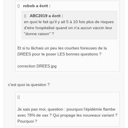
s
robob a écrit :
s
a
ABC2019 a écrit :
g
en quoi le fait qu'il y ait 5 à 10 fois plus de risques
e
d'etre hospitalisé quand on n'a aucun vaccin leur
n
o
"donne raison" ?
n
l
Et si tu lâchais un peu les courbes foireuses de la
u
DREES pour te poser LES bonnes questions ?
correction DREES.jpg
c'est quoi ta question ?
Je sais pas moi, question : pourquoi l'épidémie flambe
avec 78% de vax ? Qui propage les nouveaux variant ?
Pourquoi ?