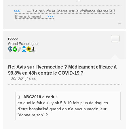
u
"Le prix de la liberté est la vigilance éternelle"
!
>>>
___
—
[
]
___
>>>
______________________________
Thomas Jefferson
Citer
robob
Grand Econologue
Re: Avis sur l'Ivermectine ? Médicament efficace à
99,8% en 48h contre le COVID-19 ?
30/12/21, 14:44
M
e
s
ABC2019 a écrit :
s
en quoi le fait qu'il y ait 5 à 10 fois plus de risques
a
g
d'etre hospitalisé quand on n'a aucun vaccin leur
e
"donne raison" ?
n
o