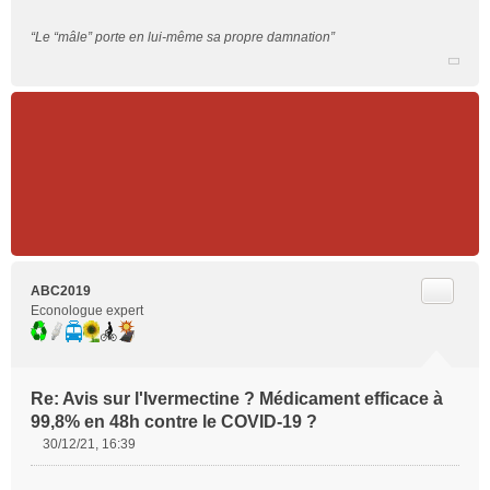
“Le “mâle” porte en lui-même sa propre damnation”
Citer
ABC2019
Econologue expert
Re: Avis sur l'Ivermectine ? Médicament efficace à
99,8% en 48h contre le COVID-19 ?
30/12/21, 16:39
M
e