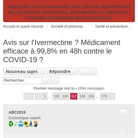
Rejoignez une communauté sans censure algorithmique
de passionnés, techniciens, scientifiques ou ingénieurs.
Publicités supprimées après inscription.
Accueil et sujets récents
Société et philosophie. Sciences et technologies. Santé et prévention.
Santé et prévention. Pollutions, causes et effets des risques environnementaux
Avis sur l'Ivermectine ? Médicament
efficace à 99,8% en 48h contre le
COVID-19 ?
Nouveau sujet
Répondre
Premier message non lu
• 1694 messages
1
…
115
116
117
118
119
…
170
Citer
ABC2019
Econologue expert