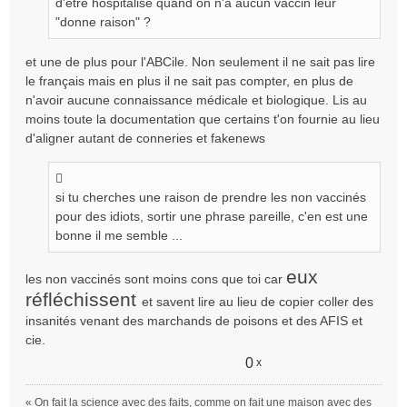
d'etre hospitalisé quand on n'a aucun vaccin leur
n
"donne raison" ?
o
n
et une de plus pour l'ABCile. Non seulement il ne sait pas lire
l
le français mais en plus il ne sait pas compter, en plus de
u
n'avoir aucune connaissance médicale et biologique. Lis au
moins toute la documentation que certains t'on fournie au lieu
d'aligner autant de conneries et fakenews
si tu cherches une raison de prendre les non vaccinés
pour des idiots, sortir une phrase pareille, c'en est une
bonne il me semble ...
eux
les non vaccinés sont moins cons que toi car
réfléchissent
et savent lire au lieu de copier coller des
insanités venant des marchands de poisons et des AFIS et
cie.
0
x
« On fait la science avec des faits, comme on fait une maison avec des