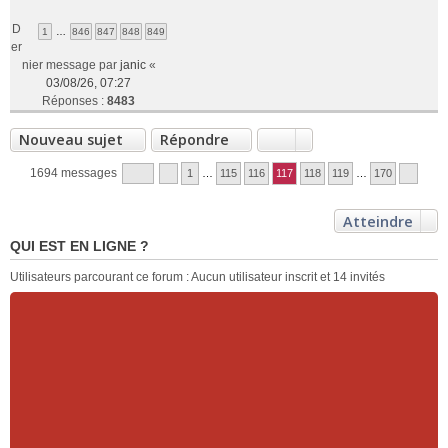
D
1
…
846
847
848
849
er
nier message par
janic
«
03/08/26, 07:27
Réponses :
8483
Nouveau sujet
Répondre
1694 messages
1
…
115
116
117
118
119
…
170
Atteindre
QUI EST EN LIGNE ?
Utilisateurs parcourant ce forum : Aucun utilisateur inscrit et 14 invités