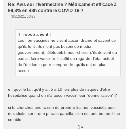
Re: Avis sur l'Ivermectine ? Médicament efficace à
99,8% en 48h contre le COVID-19 ?
30/12/21, 10:27
M
e
s
robob a écrit :
s
Les non-vaccinés ne vivent aucun drame et savent ce
a
g
qu'ils font : ils n'ont pas besoin de media,
e
gouvernement, télétoubbib pour choisir s'ils doivent ou
n
pas se faire vacciner. Il suffit de regarder l'état actuel
o
de l'épidémie pour comprendre qu'ils ont en plus
n
raison.
l
u
en quoi le fait qu'il y ait 5 à 10 fois plus de risques d'etre
hospitalisé quand on n'a aucun vaccin leur "donne raison" ?
si tu cherches une raison de prendre les non vaccinés pour
des idiots, sortir une phrase pareille, c'en est une bonne il me
semble ...
1
x