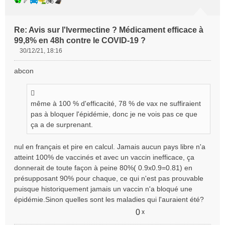
Re: Avis sur l'Ivermectine ? Médicament efficace à
99,8% en 48h contre le COVID-19 ?
30/12/21, 18:16
M
e
abcon
s
s
a
g
même à 100 % d'efficacité, 78 % de vax ne suffiraient
e
pas à bloquer l'épidémie, donc je ne vois pas ce que
n
ça a de surprenant.
o
n
nul en français et pire en calcul. Jamais aucun pays libre n'a
l
atteint 100% de vaccinés et avec un vaccin inefficace, ça
u
donnerait de toute façon à peine 80%( 0.9x0.9=0.81) en
présupposant 90% pour chaque, ce qui n'est pas prouvable
puisque historiquement jamais un vaccin n'a bloqué une
épidémie.Sinon quelles sont les maladies qui l'auraient été?
0
x