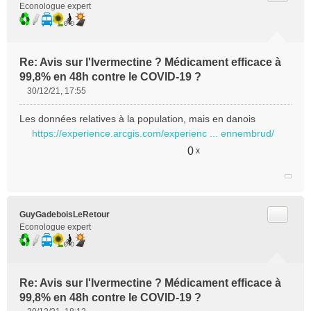
Econologue expert
Re: Avis sur l'Ivermectine ? Médicament efficace à
99,8% en 48h contre le COVID-19 ?
30/12/21, 17:55
M
e
Les données relatives à la population, mais en danois
s
https://experience.arcgis.com/experienc ... ennembrud/
s
a
0
x
g
e
n
o
n
Citer
GuyGadeboisLeRetour
l
Econologue expert
u
Re: Avis sur l'Ivermectine ? Médicament efficace à
99,8% en 48h contre le COVID-19 ?