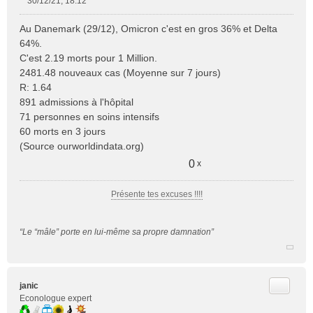
30/12/21, 18:12
M
e
Au Danemark (29/12), Omicron c'est en gros 36% et Delta
s
64%.
s
C'est 2.19 morts pour 1 Million.
a
2481.48 nouveaux cas (Moyenne sur 7 jours)
g
e
R: 1.64
n
891 admissions à l'hôpital
o
71 personnes en soins intensifs
n
60 morts en 3 jours
l
(Source ourworldindata.org)
u
0
x
Présente tes excuses !!!!
“Le “mâle” porte en lui-même sa propre damnation”
Citer
janic
Econologue expert