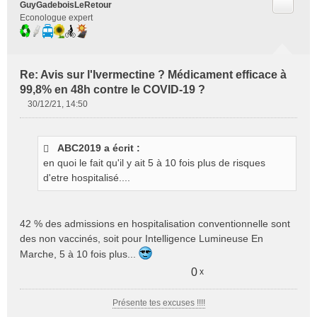
Citer
GuyGadeboisLeRetour
Econologue expert
Re: Avis sur l'Ivermectine ? Médicament efficace à
99,8% en 48h contre le COVID-19 ?
30/12/21, 14:50
M
e
s
ABC2019 a écrit :
s
en quoi le fait qu'il y ait 5 à 10 fois plus de risques
a
g
d'etre hospitalisé....
e
n
o
42 % des admissions en hospitalisation conventionnelle sont
n
des non vaccinés, soit pour Intelligence Lumineuse En
l
Marche, 5 à 10 fois plus...
u
0
x
Présente tes excuses !!!!