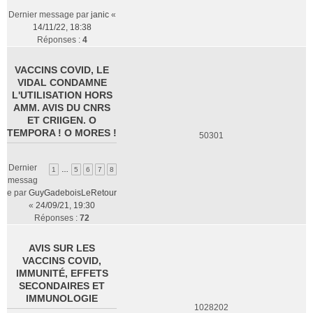
Dernier message par
janic
«
14/11/22, 18:38
Réponses :
4
VACCINS COVID, LE
VIDAL CONDAMNE
L'UTILISATION HORS
AMM. AVIS DU CNRS
ET CRIIGEN. O
TEMPORA ! O MORES !
50301
Dernier
1
…
5
6
7
8
messag
e par
GuyGadeboisLeRetour
«
24/09/21, 19:30
Réponses :
72
AVIS SUR LES
VACCINS COVID,
IMMUNITÉ, EFFETS
SECONDAIRES ET
IMMUNOLOGIE
1028202