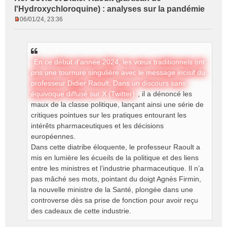
l'Hydroxychloroquine) : analyses sur la pandémie
06/01/24, 23:36
M
e
s
s
En ce début d’année 2024, les vœux traditionnels ont
a
g
pris une tournure singulière avec le message incisif du
e
professeur Didier Raoult. Dans un discours sans
n
équivoque diffusé sur X (Twitter)
, il a dénoncé les
o
maux de la classe politique, lançant ainsi une série de
n
critiques pointues sur les pratiques entourant les
l
intérêts pharmaceutiques et les décisions
u
européennes.
Dans cette diatribe éloquente, le professeur Raoult a
mis en lumière les écueils de la politique et des liens
entre les ministres et l’industrie pharmaceutique. Il n’a
pas mâché ses mots, pointant du doigt Agnès Firmin,
la nouvelle ministre de la Santé, plongée dans une
controverse dès sa prise de fonction pour avoir reçu
des cadeaux de cette industrie.