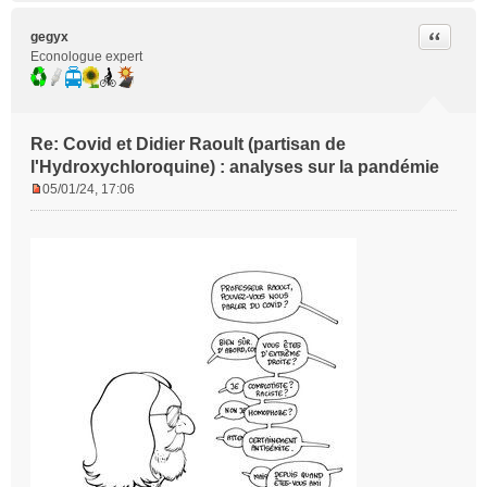
Citer
gegyx
Econologue expert
Re: Covid et Didier Raoult (partisan de
l'Hydroxychloroquine) : analyses sur la pandémie
05/01/24, 17:06
M
e
s
s
a
g
e
n
o
n
l
u