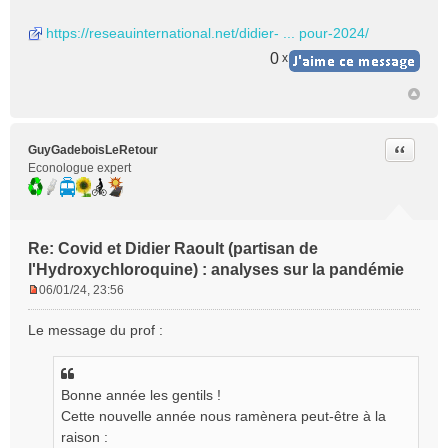
https://reseauinternational.net/didier- ... pour-2024/
0
x
Citer
GuyGadeboisLeRetour
Econologue expert
Re: Covid et Didier Raoult (partisan de
l'Hydroxychloroquine) : analyses sur la pandémie
06/01/24, 23:56
M
e
Le message du prof :
s
s
a
g
Bonne année les gentils !
e
Cette nouvelle année nous ramènera peut-être à la
n
raison :
o