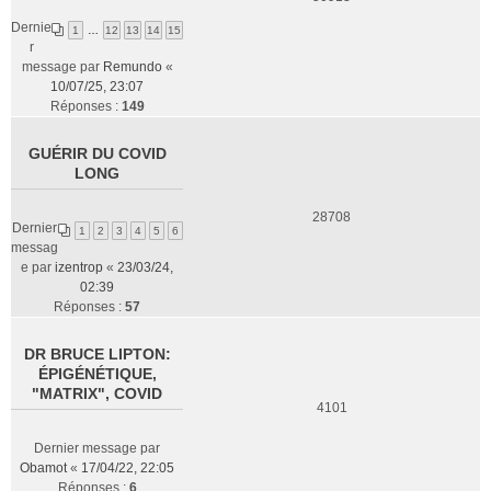
Dernie
1
…
12
13
14
15
r
message par
Remundo
«
10/07/25, 23:07
Réponses :
149
GUÉRIR DU COVID
LONG
28708
Dernier
1
2
3
4
5
6
messag
e par
izentrop
«
23/03/24,
02:39
Réponses :
57
DR BRUCE LIPTON:
ÉPIGÉNÉTIQUE,
"MATRIX", COVID
4101
Dernier message par
Obamot
«
17/04/22, 22:05
Réponses :
6