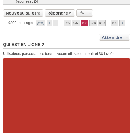
Réponses :
24
Nouveau sujet
Répondre
9892 messages
1
…
936
937
938
939
940
…
990
Atteindre
QUI EST EN LIGNE ?
Utilisateurs parcourant ce forum : Aucun utilisateur inscrit et 38 invités