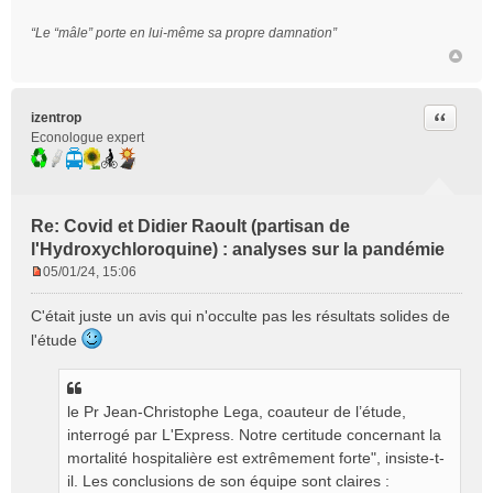
“Le “mâle” porte en lui-même sa propre damnation”
Citer
izentrop
Econologue expert
Re: Covid et Didier Raoult (partisan de
l'Hydroxychloroquine) : analyses sur la pandémie
05/01/24, 15:06
M
e
C'était juste un avis qui n'occulte pas les résultats solides de
s
l'étude
s
a
g
e
le Pr Jean-Christophe Lega, coauteur de l’étude,
n
interrogé par L'Express. Notre certitude concernant la
o
mortalité hospitalière est extrêmement forte", insiste-t-
n
il. Les conclusions de son équipe sont claires :
l