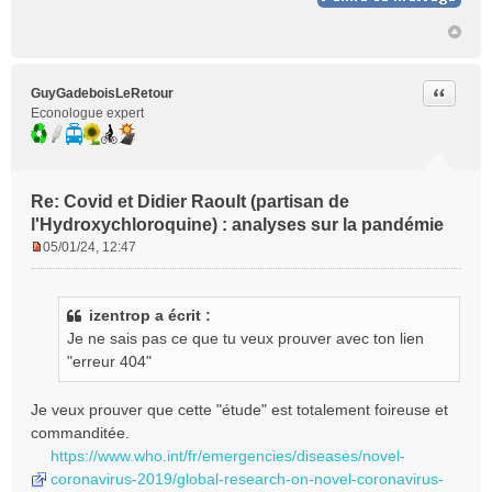
Citer
GuyGadeboisLeRetour
Econologue expert
Re: Covid et Didier Raoult (partisan de
l'Hydroxychloroquine) : analyses sur la pandémie
05/01/24, 12:47
M
e
s
izentrop a écrit :
s
Je ne sais pas ce que tu veux prouver avec ton lien
a
g
"erreur 404"
e
n
Je veux prouver que cette "étude" est totalement foireuse et
o
commanditée.
n
https://www.who.int/fr/emergencies/diseases/novel-
l
coronavirus-2019/global-research-on-novel-coronavirus-
u