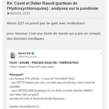
Re: Covid et Didier Raoult (partisan de
l'Hydroxychloroquine) : analyses sur la pandémie
05/01/24, 16:25
M
e
Martin ZIZI ne prend pas de gant avec molibobard :
s
s
pour résumer c'est une étude de merde qui a pris en compte
a
des données merdiques
g
e
n
o
n
l
u