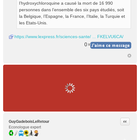
l’hydroxychloroquine a causé la mort de 16 990
u
personnes dans l’ensemble des six pays étudiés, soit
la Belgique, l’Espagne, la France, l’Italie, la Turquie et
les Etats-Unis.
https://www.lexpress.fr/sciences-sante/ ... FKELVU6CA/
0
x
Citer
GuyGadeboisLeRetour
Econologue expert