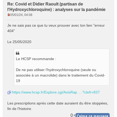
Re: Covid et Didier Raoult (partisan de
l'Hydroxychloroquine) : analyses sur la pandémie
05/01/24, 04:08
M
e
Je ne sais pas ce que tu veux prouver avec ton lien "erreur
s
404"
s
a
Le 25/05/2020
g
e
n
o
Le HCSP recommande :
n
l
De ne pas utiliser l’hydroxychloroquine (seule ou
u
associée à un macrolide) dans le traitement du Covid-
19
https://www.hcsp.fr/Explore.cgi/AvisRap ... ?clefr=837
Les prescriptions après cette date auraient du être stoppées,
fin de l'histoire.
0
x