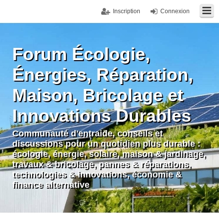
Inscription
Connexion
Forum Écologie,
Énergies, Réparation,
Maison, Bricolage et
Innovations Durables
Communauté d'entraide, conseils et
discussions pour un quotidien plus durable :
écologie, énergie, solaire, maison & jardinage,
travaux & bricolage, pannes & réparations,
technologies & innovations, économie &
finance alternative