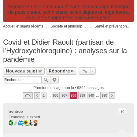
Rejoignez une communauté sans censure algorithmique
de passionnés, techniciens, scientifiques ou ingénieurs.
Publicités supprimées après inscription.
Accueil et sujets récents
Société et philosophie. Sciences et technologies. Santé et prévention.
Santé et prévention. Pollutions, causes et effets des risques environnementaux
Covid et Didier Raoult (partisan de
l'Hydroxychloroquine) : analyses sur la
pandémie
Nouveau sujet
Répondre
Premier message non lu
• 9892 messages
1
…
936
937
938
939
940
…
990
Citer
izentrop
Econologue expert