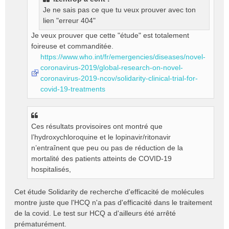
g
Je ne sais pas ce que tu veux prouver avec ton
e
lien "erreur 404"
n
o
Je veux prouver que cette "étude" est totalement
n
foireuse et commanditée.
l
https://www.who.int/fr/emergencies/diseases/novel-
u
coronavirus-2019/global-research-on-novel-
coronavirus-2019-ncov/solidarity-clinical-trial-for-
covid-19-treatments
Ces résultats provisoires ont montré que
l’hydroxychloroquine et le lopinavir/ritonavir
n’entraînent que peu ou pas de réduction de la
mortalité des patients atteints de COVID-19
hospitalisés,
Cet étude Solidarity de recherche d'efficacité de molécules
montre juste que l'HCQ n'a pas d'efficacité dans le traitement
de la covid. Le test sur HCQ a d'ailleurs été arrêté
prématurément.