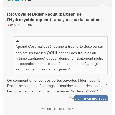
Re: Covid et Didier Raoult (partisan de
l'Hydroxychloroquine) : analyses sur la pandémie
05/01/24, 14:55
M
e
s
s
"quand c'est mal dosé, donné à trop forte dose ou sur
a
peut
g
des cœurs fragiles
donner des troubles du
e
rythme cardiaque" et que "donner un traitement inutile
n
et potentiellement toxique à des patients déjà fragile
o
est quelque chose de dangereux".
n
l
u
Où comment enfoncer des portes ouvertes ! Idem pour le
Doliprane si on a le foie fragile, l'aspirine si on a des ulcères à
l'estomac, etc, etc, etc... et tu te bases "là dessus" ????
0
x
Présente tes excuses !!!!