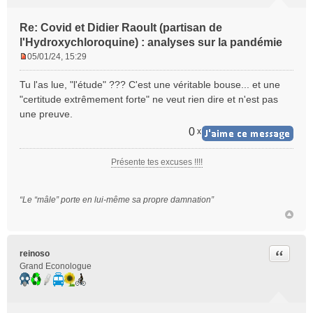
Re: Covid et Didier Raoult (partisan de
l'Hydroxychloroquine) : analyses sur la pandémie
05/01/24, 15:29
M
e
Tu l'as lue, "l'étude" ??? C'est une véritable bouse... et une
s
"certitude extrêmement forte" ne veut rien dire et n'est pas
s
une preuve.
a
g
0
x
e
n
Présente tes excuses !!!!
o
n
l
“Le “mâle” porte en lui-même sa propre damnation”
u
Citer
reinoso
Grand Econologue