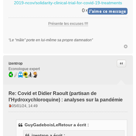
2019-ncov/solidarity-clinical-trial-for-covid-19-treatments
0
x
Présente tes excuses !!!!
“Le “mâle” porte en lui-même sa propre damnation”
Citer
izentrop
Econologue expert
Re: Covid et Didier Raoult (partisan de
l'Hydroxychloroquine) : analyses sur la pandémie
05/01/24, 14:49
M
e
s
GuyGadeboisLeRetour a écrit :
s
a
izentrop a écrit :