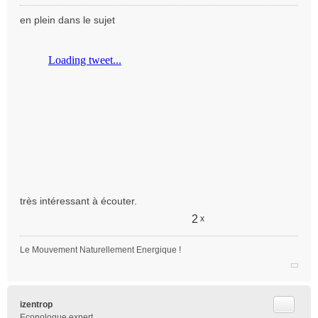
M
e
en plein dans le sujet
s
s
a
g
e
n
o
n
l
u
très intéressant à écouter.
2
x
Le Mouvement Naturellement Energique !
Citer
izentrop
Econologue expert