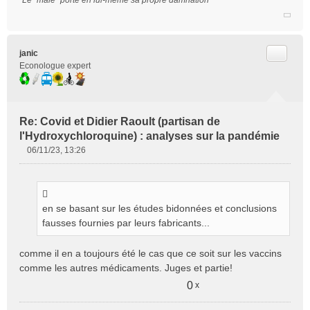
Citer
janic
Econologue expert
Re: Covid et Didier Raoult (partisan de
l'Hydroxychloroquine) : analyses sur la pandémie
06/11/23, 13:26
M
e
s
s
en se basant sur les études bidonnées et conclusions
a
g
fausses fournies par leurs fabricants...
e
n
comme il en a toujours été le cas que ce soit sur les vaccins
o
comme les autres médicaments. Juges et partie!
n
l
0
x
u