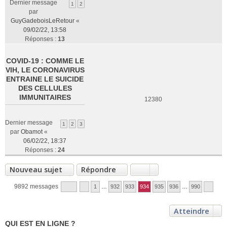
Dernier message
1
2
par
GuyGadeboisLeRetour
«
09/02/22, 13:58
Réponses :
13
COVID-19 : COMME LE
VIH, LE CORONAVIRUS
ENTRAINE LE SUICIDE
DES CELLULES
IMMUNITAIRES
12380
Dernier message
1
2
3
par
Obamot
«
06/02/22, 18:37
Réponses :
24
Nouveau sujet
Répondre
9892 messages
1
…
932
933
934
935
936
…
990
Atteindre
QUI EST EN LIGNE ?