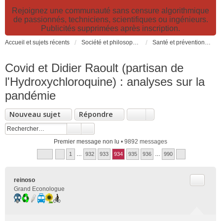
Rejoignez une communauté sans censure algorithmique
de passionnés, techniciens, scientifiques ou ingénieurs.
Publicités supprimées après inscription.
Accueil et sujets récents
Société et philosophie. Sciences et technologies. Santé et prévention.
Santé et prévention. Pollutions, causes et effets des risques environnementaux
Covid et Didier Raoult (partisan de
l'Hydroxychloroquine) : analyses sur la
pandémie
Nouveau sujet
Répondre
Premier message non lu
• 9892 messages
1
…
932
933
934
935
936
…
990
Citer
reinoso
Grand Econologue