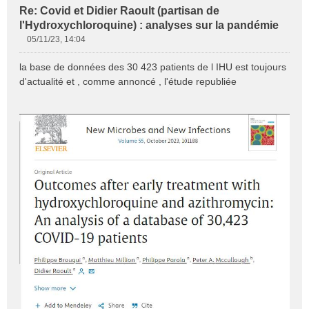
Re: Covid et Didier Raoult (partisan de
l'Hydroxychloroquine) : analyses sur la pandémie
05/11/23, 14:04
M
e
la base de données des 30 423 patients de l IHU est toujours
s
d'actualité et , comme annoncé , l'étude republiée
s
a
g
e
n
o
n
l
u