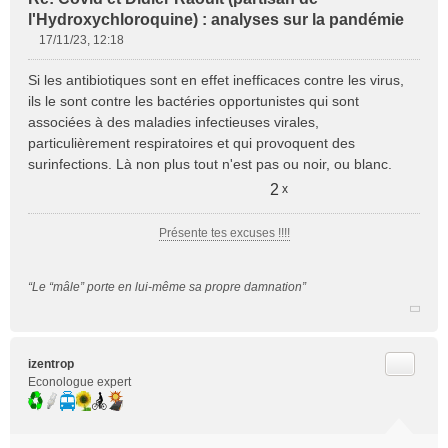
l'Hydroxychloroquine) : analyses sur la pandémie
17/11/23, 12:18
M
e
Si les antibiotiques sont en effet inefficaces contre les virus,
s
ils le sont contre les bactéries opportunistes qui sont
s
associées à des maladies infectieuses virales,
a
particulièrement respiratoires et qui provoquent des
g
e
surinfections. Là non plus tout n'est pas ou noir, ou blanc.
n
2
x
o
n
l
Présente tes excuses !!!!
u
“Le “mâle” porte en lui-même sa propre damnation”
Citer
izentrop
Econologue expert