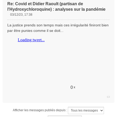
Re: Covid et Didier Raoult (partisan de
l'Hydroxychloroquine) : analyses sur la pandémie
03/12/23, 17:38
M
e
La justice prends son temps mais ces irrégularité finiront bien
s
par être punies comme il se doit...
s
a
g
e
n
o
n
l
u
0
x
Afficher les messages publiés depuis :