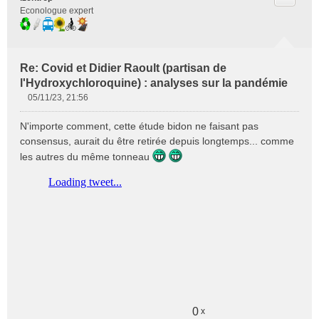
Econologue expert
Re: Covid et Didier Raoult (partisan de
l'Hydroxychloroquine) : analyses sur la pandémie
05/11/23, 21:56
M
e
N'importe comment, cette étude bidon ne faisant pas
s
consensus, aurait du être retirée depuis longtemps... comme
s
les autres du même tonneau
a
g
e
n
o
n
l
u
0
x