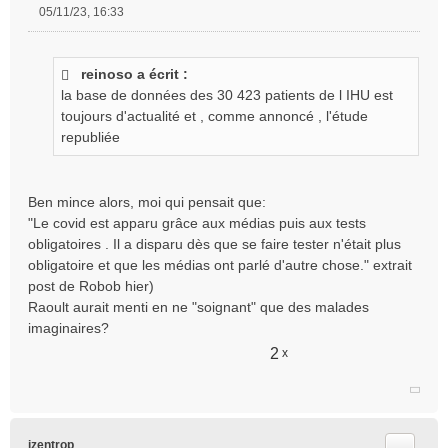
05/11/23, 16:33
M
e
s
reinoso a écrit :
s
la base de données des 30 423 patients de l IHU est
a
g
toujours d'actualité et , comme annoncé , l'étude
e
republiée
n
o
n
Ben mince alors, moi qui pensait que:
l
"Le covid est apparu grâce aux médias puis aux tests
u
obligatoires . Il a disparu dès que se faire tester n'était plus
obligatoire et que les médias ont parlé d'autre chose." extrait
post de Robob hier)
Raoult aurait menti en ne "soignant" que des malades
imaginaires?
2
x
Citer
izentrop