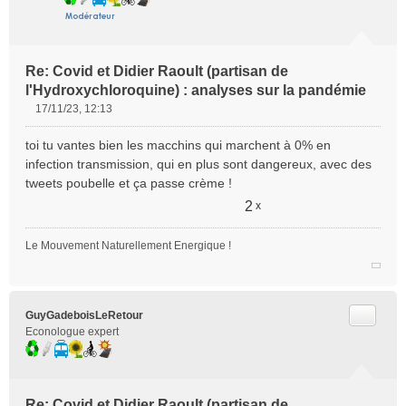
Re: Covid et Didier Raoult (partisan de
l'Hydroxychloroquine) : analyses sur la pandémie
17/11/23, 12:13
M
e
toi tu vantes bien les macchins qui marchent à 0% en
s
infection transmission, qui en plus sont dangereux, avec des
s
tweets poubelle et ça passe crème !
a
g
2
x
e
n
Le Mouvement Naturellement Energique !
o
n
l
u
Citer
GuyGadeboisLeRetour
Econologue expert
Re: Covid et Didier Raoult (partisan de