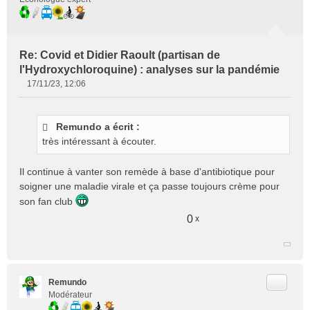
Re: Covid et Didier Raoult (partisan de
l'Hydroxychloroquine) : analyses sur la pandémie
17/11/23, 12:06
M
e
s
Remundo a écrit :
s
très intéressant à écouter.
a
g
e
Il continue à vanter son remède à base d'antibiotique pour
n
soigner une maladie virale et ça passe toujours crème pour
o
son fan club
n
l
0
x
u
Citer
Remundo
Modérateur