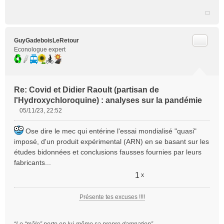
Citer
GuyGadeboisLeRetour
Econologue expert
Re: Covid et Didier Raoult (partisan de
l'Hydroxychloroquine) : analyses sur la pandémie
05/11/23, 22:52
M
e
Ose dire le mec qui entérine l'essai mondialisé "quasi"
s
imposé, d'un produit expérimental (ARN) en se basant sur les
s
études bidonnées et conclusions fausses fournies par leurs
a
fabricants...
g
e
1
x
n
o
Présente tes excuses !!!!
n
l
u
“Le “mâle” porte en lui-même sa propre damnation”