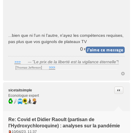
...bien que ni l'un ni l'autre, n'ayez les compétences requises,
pas plus que vos guignols de plateaux TV
0
x
"Le prix de la liberté est la vigilance éternelle"
!
>>>
___
—
[
]
___
>>>
______________________________
Thomas Jefferson
Citer
sicetaitsimple
Econologue expert
Re: Covid et Didier Raoult (partisan de
l'Hydroxychloroquine) : analyses sur la pandémie
10/04/23, 11:37