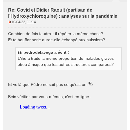
Re: Covid et Didier Raoult (partisan de
l'Hydroxychloroquine) : analyses sur la pandémie
10/04/23, 11:14
M
e
Combien de fois faudra-t-il répéter la même chose?
s
Et ta bouffonnerie aurait-elle échappé aux huissiers?
s
a
g
pedrodelavega a écrit :
e
L'ihu a traité la meme proportion de malades graves
n
et/ou à risque que les autres structures comparées?
o
n
l
%
u
Et voilà que Pédro ne sait pas ce qu'est un
Bein vérifiez par vous-mêmes, c'est en ligne :