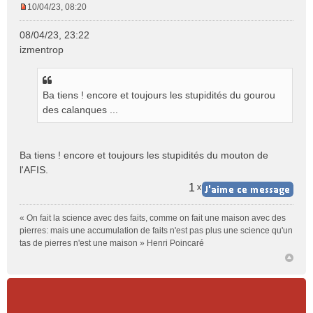
10/04/23, 08:20
M
e
08/04/23, 23:22
s
izmentrop
s
a
g
e
Ba tiens ! encore et toujours les stupidités du gourou
n
des calanques ...
o
n
l
Ba tiens ! encore et toujours les stupidités du mouton de
u
l'AFIS.
1
x
« On fait la science avec des faits, comme on fait une maison avec des
pierres: mais une accumulation de faits n'est pas plus une science qu'un
tas de pierres n'est une maison » Henri Poincaré