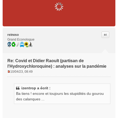
Citer
reinoso
Grand Econologue
Re: Covid et Didier Raoult (partisan de
l'Hydroxychloroquine) : analyses sur la pandémie
10/04/23, 08:49
M
e
s
izentrop a écrit :
s
Ba tiens ! encore et toujours les stupidités du gourou
a
g
des calanques ...
e
n
o
n