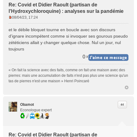
Re: Covid et Didier Raoult (partisan de
l'Hydroxychloroquine) : analyses sur la pandémie
08/04/23, 17:24
M
e
et le débile bloquet tourne en boucle avec son discours
s
d'ignare incompétent comme si invoquer ses gourous pseudo
s
zététiciens allait y changer quelque chose. Nul un jour, nul
a
toujours
g
e
0
x
n
o
« On fait la science avec des faits, comme on fait une maison avec des
n
pierres: mais une accumulation de faits n'est pas plus une science qu'un
l
tas de pierres n'est une maison » Henri Poincaré
u
Citer
Obamot
Econologue expert
Re: Covid et Didier Raoult (partisan de