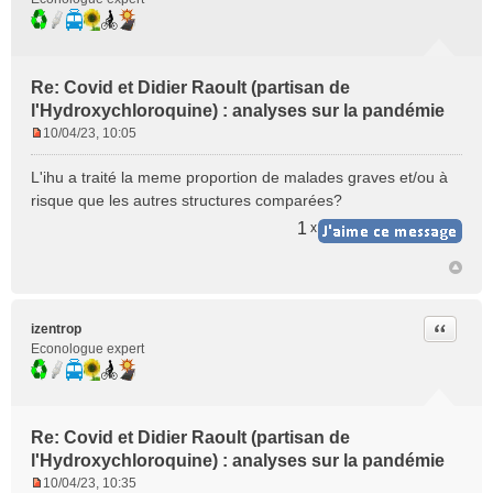
Re: Covid et Didier Raoult (partisan de
l'Hydroxychloroquine) : analyses sur la pandémie
10/04/23, 10:05
M
e
L'ihu a traité la meme proportion de malades graves et/ou à
s
risque que les autres structures comparées?
s
a
1
x
g
e
n
o
n
Citer
izentrop
l
Econologue expert
u
Re: Covid et Didier Raoult (partisan de
l'Hydroxychloroquine) : analyses sur la pandémie
10/04/23, 10:35