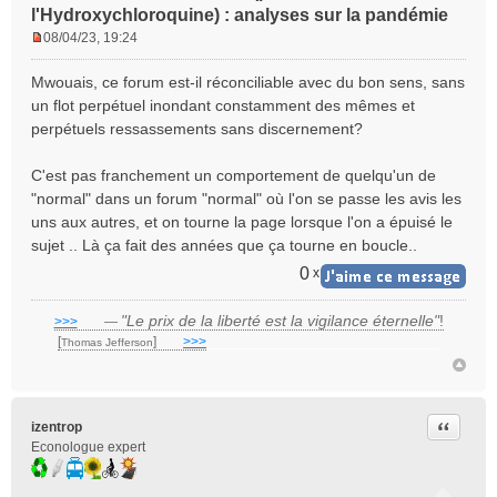
l'Hydroxychloroquine) : analyses sur la pandémie
08/04/23, 19:24
M
e
Mwouais, ce forum est-il réconciliable avec du bon sens, sans
s
un flot perpétuel inondant constamment des mêmes et
s
perpétuels ressassements sans discernement?
a
g
e
C'est pas franchement un comportement de quelqu'un de
n
"normal" dans un forum "normal" où l'on se passe les avis les
o
uns aux autres, et on tourne la page lorsque l'on a épuisé le
n
sujet .. Là ça fait des années que ça tourne en boucle..
l
u
0
x
"Le prix de la liberté est la vigilance éternelle"
!
>>>
___
—
[
]
___
>>>
______________________________
Thomas Jefferson
Citer
izentrop
Econologue expert