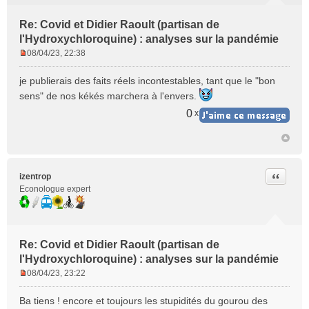
Re: Covid et Didier Raoult (partisan de
l'Hydroxychloroquine) : analyses sur la pandémie
08/04/23, 22:38
M
e
je publierais des faits réels incontestables, tant que le "bon
s
sens" de nos kékés marchera à l'envers.
s
a
0
x
g
e
n
o
n
Citer
izentrop
l
Econologue expert
u
Re: Covid et Didier Raoult (partisan de
l'Hydroxychloroquine) : analyses sur la pandémie
08/04/23, 23:22
M
e
Ba tiens ! encore et toujours les stupidités du gourou des
s