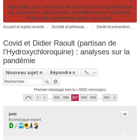
Rejoignez une communauté sans censure algorithmique
de passionnés, techniciens, scientifiques ou ingénieurs.
Publicités supprimées après inscription.
Accueil et sujets récents
Société et philosophie. Sciences et technologies. Santé et prévention.
Santé et prévention. Pollutions, causes et effets des risques environnementaux
Covid et Didier Raoult (partisan de
l'Hydroxychloroquine) : analyses sur la
pandémie
Nouveau sujet
Répondre
Premier message non lu
• 9892 messages
1
…
895
896
897
898
899
…
990
Citer
janic
Econologue expert