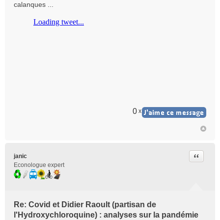
calanques ...
s
a
g
e
n
o
n
l
u
0
x
Citer
janic
Econologue expert
Re: Covid et Didier Raoult (partisan de
l'Hydroxychloroquine) : analyses sur la pandémie