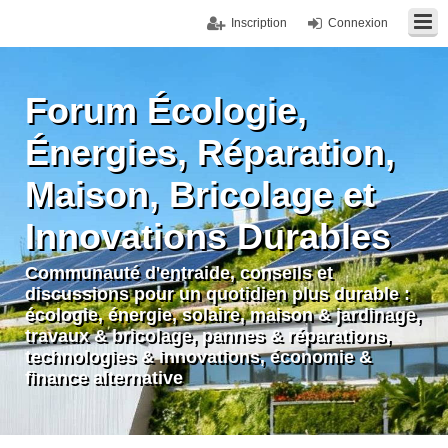
Inscription
Connexion
Forum Écologie,
Énergies, Réparation,
Maison, Bricolage et
Innovations Durables
Communauté d'entraide, conseils et
discussions pour un quotidien plus durable :
écologie, énergie, solaire, maison & jardinage,
travaux & bricolage, pannes & réparations,
technologies & innovations, économie &
finance alternative