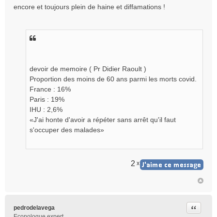
encore et toujours plein de haine et diffamations !
l
u
devoir de memoire ( Pr Didier Raoult )
Proportion des moins de 60 ans parmi les morts covid.
France : 16%
Paris : 19%
IHU : 2,6%
«J'ai honte d'avoir a répéter sans arrêt qu'il faut
s'occuper des malades»
2
x
Citer
pedrodelavega
Econologue expert