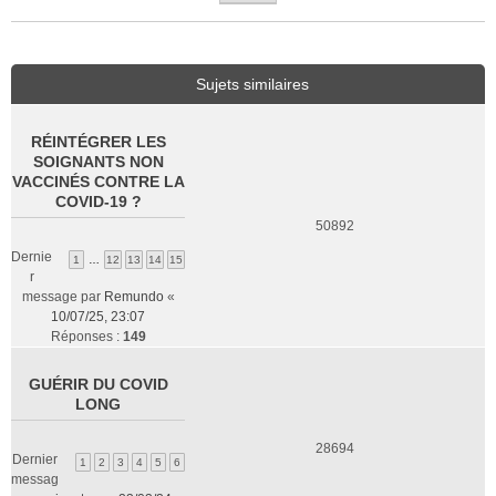
Sujets similaires
RÉINTÉGRER LES
SOIGNANTS NON
VACCINÉS CONTRE LA
COVID-19 ?
50892
Dernie
1
…
12
13
14
15
r
message par
Remundo
«
10/07/25, 23:07
Réponses :
149
GUÉRIR DU COVID
LONG
28694
Dernier
1
2
3
4
5
6
messag