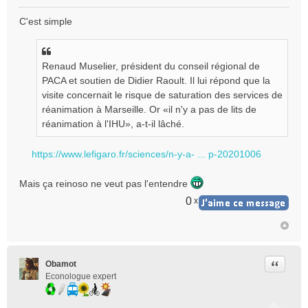
M
e
C'est simple
s
s
a
g
Renaud Muselier, président du conseil régional de
e
PACA et soutien de Didier Raoult. Il lui répond que la
n
visite concernait le risque de saturation des services de
o
réanimation à Marseille. Or «il n'y a pas de lits de
n
réanimation à l'IHU», a-t-il lâché.
l
u
https://www.lefigaro.fr/sciences/n-y-a- ... p-20201006
Mais ça reinoso ne veut pas l'entendre
0
x
Citer
Obamot
Econologue expert