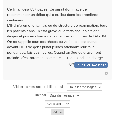
M
e
Ce fil fait déjà 897 pages. Ce serait dommage de
s
recommencer un débat qui a eu lieu dans les premières
s
centaines.
a
L'IHU n'a en effet jamais eu de structure de réanimation, tous
g
e
les patients dans un état grave ou à forts risques étaient
n
dirigés et pris en charge dans d'autres structures de l'AP-HM.
o
On se rappelle tous ces photos ou vidéos de ces queues
n
devant l'IHU de gens plutôt jeunes attendant leur tour
l
pendant parfois des heures. Quand on âgé ou gravement
u
malade, c'est rarement comme ça qu'on est pris en charge....
0
x
Afficher les messages publiés depuis :
Trier par