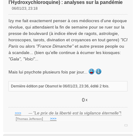
l'Hydroxychloroquine) : analyses sur la pandémie
06/01/23, 23:18
M
e
Izy me fait exactement penser à ces médiocres d'une époque
s
révolue, qui attendaient la fin de semaine pour se ruer sur la
s
presse de boulevard (à indice élevé de ragots, astrologie,
a
horoscopes, tarots, divination et croyances en tout genre)
"ICI
g
e
Paris
ou alors
"France Dimanche"
et autre presse people ou
n
à scandale... (bien qu'elle continue à écumer les kiosques:
o
"Gala", "Voici"...
n
l
Mais lui psychote plusieurs fois par jour...
u
Dernière édition par
Obamot
le 06/01/23, 23:36, édité 2 fois.
0
x
"Le prix de la liberté est la vigilance éternelle"
!
>>>
___
—
[
]
___
>>>
______________________________
Thomas Jefferson