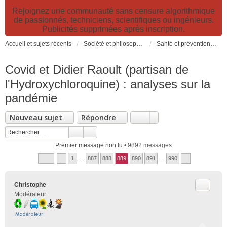
Rejoignez une communauté sans censure algorithmique
de passionnés, techniciens, scientifiques ou ingénieurs.
Publicités supprimées après inscription.
Accueil et sujets récents
Société et philosophie. Sciences et technologies. Santé et prévention.
Santé et prévention. Pollutions, causes et effets des risques environnementaux
Covid et Didier Raoult (partisan de
l'Hydroxychloroquine) : analyses sur la
pandémie
Nouveau sujet
Répondre
Premier message non lu
• 9892 messages
1
…
887
888
889
890
891
…
990
Citer
Christophe
Modérateur