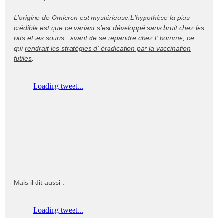
a
L'origine de Omicron est mystérieuse.L'hypothèse la plus
g
e
crédible est que ce variant s'est développé sans bruit chez les
n
rats et les souris , avant de se répandre chez l' homme, ce
o
qui
rendrait les stratégies d' éradication par la vaccination
n
futiles
.
l
u
Mais il dit aussi :