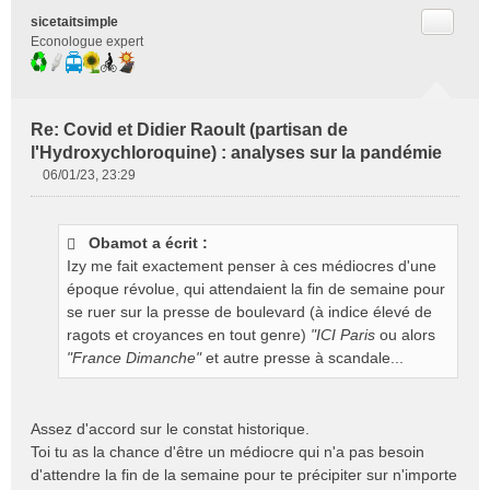
Citer
sicetaitsimple
Econologue expert
Re: Covid et Didier Raoult (partisan de
l'Hydroxychloroquine) : analyses sur la pandémie
06/01/23, 23:29
M
e
s
Obamot a écrit :
s
Izy me fait exactement penser à ces médiocres d'une
a
g
époque révolue, qui attendaient la fin de semaine pour
e
se ruer sur la presse de boulevard (à indice élevé de
n
ragots et croyances en tout genre)
"ICI Paris
ou alors
o
"France Dimanche"
et autre presse à scandale...
n
l
u
Assez d'accord sur le constat historique.
Toi tu as la chance d'être un médiocre qui n'a pas besoin
d'attendre la fin de la semaine pour te précipiter sur n'importe