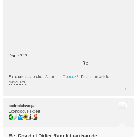
Donc ???
3
x
Faire une
recherche
-
Aider
-
Tipeeez !
-
Publier un article
-
Netiquette
Citer
pedrodelavega
Econologue expert
Re: Covid et Didier Raoult (partisan de