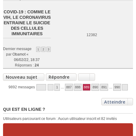
COVID-19 : COMME LE
VIH, LE CORONAVIRUS
ENTRAINE LE SUICIDE
DES CELLULES
IMMUNITAIRES
12382
Dernier message
1
2
3
par
Obamot
«
06/02/22, 18:37
Réponses :
24
Nouveau sujet
Répondre
9892 messages
1
…
887
888
889
890
891
…
990
Atteindre
QUI EST EN LIGNE ?
Utilisateurs parcourant ce forum : Aucun utilisateur inscrit et 82 invités