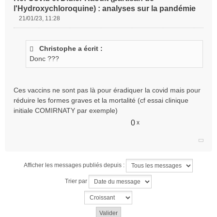
l'Hydroxychloroquine) : analyses sur la pandémie
21/01/23, 11:28
M
e
s
Christophe a écrit :
s
Donc ???
a
g
e
n
Ces vaccins ne sont pas là pour éradiquer la covid mais pour
o
réduire les formes graves et la mortalité (cf essai clinique
n
initiale COMIRNATY par exemple)
l
u
0
x
Afficher les messages publiés depuis :
Trier par