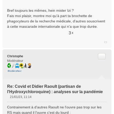
Bref toujours les mêmes, hein mister Izi ?
Fais moi plaisir, montre moi qu'à part ta brochette de
phagocyteurs de la recherche médicale, d'autres souscrivent
à cette mascarade internationale qui n'a que trop durée.
3
x
Citer
Christophe
Modérateur
Re: Covid et Didier Raoult (partisan de
l'Hydroxychloroquine) : analyses sur la pandémie
21/01/23, 11:14
M
e
Contrairement à d'autres Raoult ne l'ouvre pas trop sur les
s
RS mais quand il l'ouvre c'est du lourd :
s