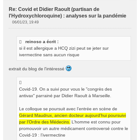
Re: Covid et Didier Raoult (partisan de
l'Hydroxychloroquine) : analyses sur la pandémie
06/01/23, 19:49
M
e
s
reinoso a écrit :
s
si il est allergique a HCQ zizi peut se jeter sur
a
g
ivermectine sans aucun risque
e
n
extrait du blog de l'intéressé
o
n
l
u
Covid-19. On a suivi pour vous le "congrès des
antivax" parrainé par Didier Raoult à Marseille.
Le colloque se poursuit avec l’entrée en scène de
Gérard Maudrux, ancien docteur aujourd’hui poursuivi
par l’Ordre des Médecins.
L’homme est connu pour
promouvoir un autre médicament controversé contre le
Covid-19 : l’ivermectine