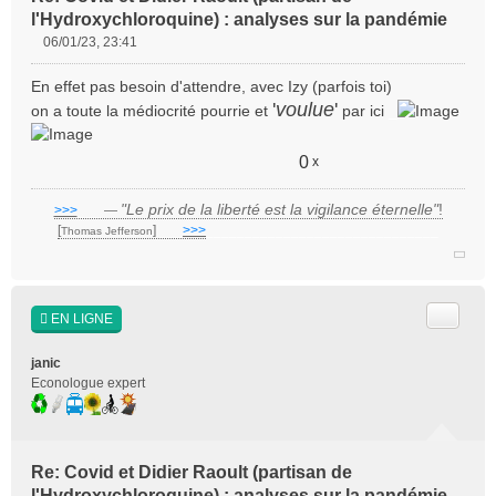
l'Hydroxychloroquine) : analyses sur la pandémie
06/01/23, 23:41
M
e
En effet pas besoin d'attendre, avec Izy (parfois toi)
s
'
voulue
'
on a toute la médiocrité pourrie et
par ici
_
s
a
g
0
x
e
n
"Le prix de la liberté est la vigilance éternelle"
!
>>>
___
—
o
[
]
___
>>>
______________________________
Thomas Jefferson
n
l
u
Citer
EN LIGNE
janic
Econologue expert
Re: Covid et Didier Raoult (partisan de
l'Hydroxychloroquine) : analyses sur la pandémie