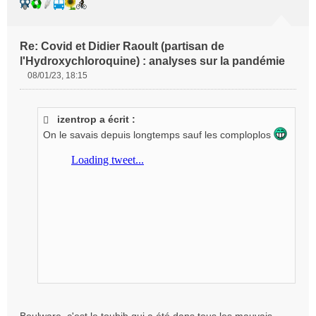
Re: Covid et Didier Raoult (partisan de
l'Hydroxychloroquine) : analyses sur la pandémie
08/01/23, 18:15
M
e
s
izentrop a écrit :
s
On le savais depuis longtemps sauf les comploplos
a
g
e
n
o
n
l
u