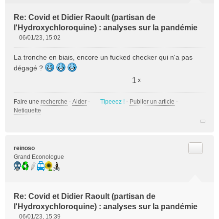
Re: Covid et Didier Raoult (partisan de
l'Hydroxychloroquine) : analyses sur la pandémie
06/01/23, 15:02
M
e
La tronche en biais, encore un fucked checker qui n'a pas
s
dégagé ?
s
a
1
x
g
e
Faire une
recherche
-
Aider
-
Tipeeez !
-
Publier un article
-
n
Netiquette
o
n
l
u
Citer
reinoso
Grand Econologue
Re: Covid et Didier Raoult (partisan de
l'Hydroxychloroquine) : analyses sur la pandémie
06/01/23, 15:39