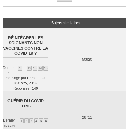
Sujets similaires
RÉINTÉGRER LES
SOIGNANTS NON
VACCINÉS CONTRE LA
COVID-19 ?
50920
Dernie
1
…
12
13
14
15
r
message par
Remundo
«
10/07/25, 23:07
Réponses :
149
GUÉRIR DU COVID
LONG
28711
Dernier
1
2
3
4
5
6
messag