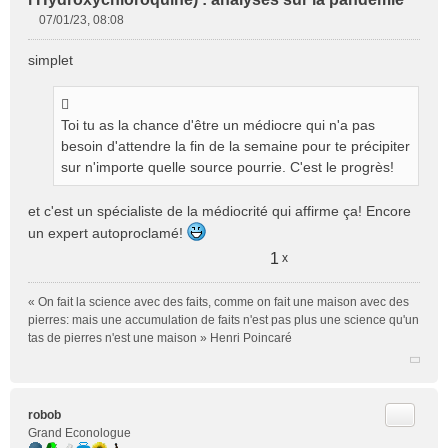
07/01/23, 08:08
M
e
simplet
s
s
a
g
Toi tu as la chance d'être un médiocre qui n'a pas
e
besoin d'attendre la fin de la semaine pour te précipiter
n
sur n'importe quelle source pourrie. C'est le progrès!
o
n
et c'est un spécialiste de la médiocrité qui affirme ça! Encore
l
u
un expert autoproclamé!
1
x
« On fait la science avec des faits, comme on fait une maison avec des
pierres: mais une accumulation de faits n'est pas plus une science qu'un
tas de pierres n'est une maison » Henri Poincaré
Citer
robob
Grand Econologue