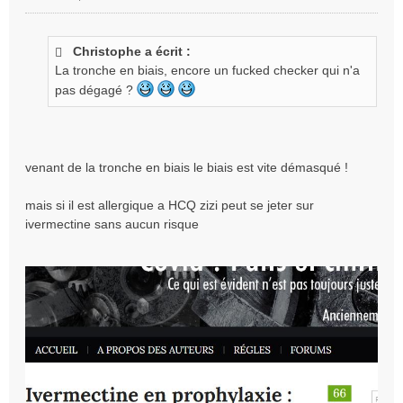
M
e
s
Christophe a écrit :
s
La tronche en biais, encore un fucked checker qui n'a
a
g
pas dégagé ?
e
n
o
n
venant de la tronche en biais le biais est vite démasqué !
l
u
mais si il est allergique a HCQ zizi peut se jeter sur
ivermectine sans aucun risque