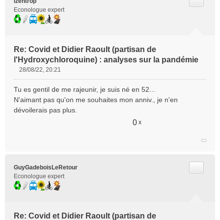
Citer
izentrop
Econologue expert
Re: Covid et Didier Raoult (partisan de
l'Hydroxychloroquine) : analyses sur la pandémie
28/08/22, 20:21
M
e
Tu es gentil de me rajeunir, je suis né en 52...
s
N'aimant pas qu'on me souhaites mon anniv., je n'en
s
dévoilerais pas plus.
a
g
0
x
e
n
o
n
l
Citer
GuyGadeboisLeRetour
u
Econologue expert
Re: Covid et Didier Raoult (partisan de