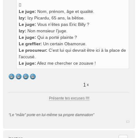
Le juge:
Nom, prénom, âge et qualité.
Izy:
Izy Picardu, 65 ans, la bêtise.
Le juge:
Vous n'êtes pas Eric Billy ?
Izy:
Non monsieur l'juge.
Le juge:
Qui a porté plainte ?
Le greffier:
Un certain Obamorue.
Le procureur:
C'est lui qui devrait être ici à la place de
l'accusé.
Le juge:
Allez me chercher ce zouave !
1
x
Présente tes excuses !!!!
“Le “mâle” porte en lui-même sa propre damnation”