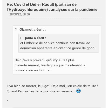
Re: Covid et Didier Raoult (partisan de
l'Hydroxychloroquine) : analyses sur la pandémie
28/08/22, 18:50
M
e
s
Obamot a écrit :
s
a
janic a écrit :
g
et l'imbécile de service continue son travail de
e
démolition apparente en citant ce genre de gogo!
n
o
n
Bein j’avais prévenu qu’il n’y aurait plus
l
d’avertissement, Izentrop risque maintenant la
u
convocation au tribunal.
Il va bien se marrer, le juge*. Déjà moi, j'en chiale de te lire !
Quand t'auras fini de te prendre au sérieux...
*