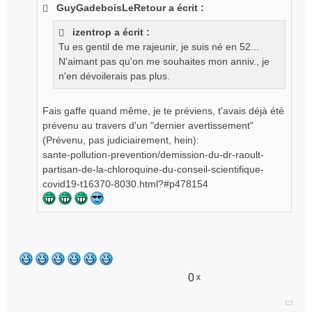
GuyGadeboisLeRetour a écrit :
s
a
izentrop a écrit :
g
Tu es gentil de me rajeunir, je suis né en 52...
e
N'aimant pas qu'on me souhaites mon anniv., je
n
o
n'en dévoilerais pas plus.
n
l
Fais gaffe quand même, je te préviens, t'avais déjà été
u
prévenu au travers d'un "dernier avertissement"
(Prévenu, pas judiciairement, hein):
sante-pollution-prevention/demission-du-dr-raoult-
partisan-de-la-chloroquine-du-conseil-scientifique-
covid19-t16370-8030.html?#p478154
0
x