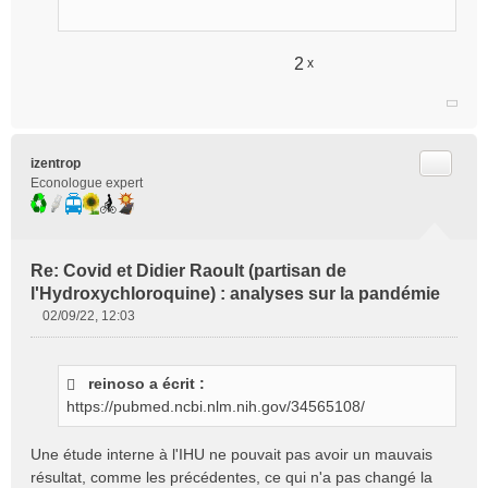
2
x
Citer
izentrop
Econologue expert
Re: Covid et Didier Raoult (partisan de
l'Hydroxychloroquine) : analyses sur la pandémie
02/09/22, 12:03
M
e
s
reinoso a écrit :
s
https://pubmed.ncbi.nlm.nih.gov/34565108/
a
g
e
Une étude interne à l'IHU ne pouvait pas avoir un mauvais
n
résultat, comme les précédentes, ce qui n'a pas changé la
o