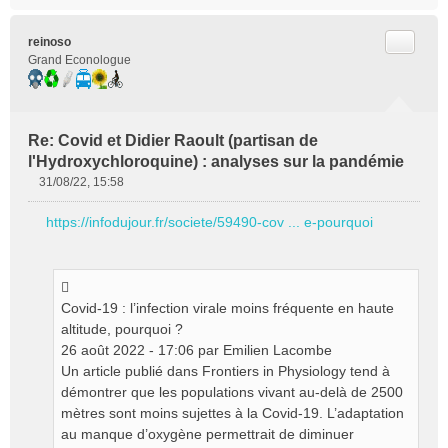
Citer
reinoso
Grand Econologue
Re: Covid et Didier Raoult (partisan de
l'Hydroxychloroquine) : analyses sur la pandémie
31/08/22, 15:58
M
e
https://infodujour.fr/societe/59490-cov ... e-pourquoi
s
s
a
g
e
Covid-19 : l’infection virale moins fréquente en haute
n
altitude, pourquoi ?
o
26 août 2022 - 17:06 par Emilien Lacombe
n
Un article publié dans Frontiers in Physiology tend à
l
démontrer que les populations vivant au-delà de 2500
u
mètres sont moins sujettes à la Covid-19. L’adaptation
au manque d’oxygène permettrait de diminuer