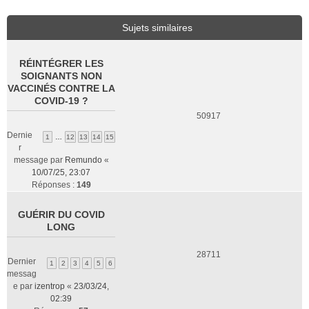
Sujets similaires
RÉINTÉGRER LES
SOIGNANTS NON
VACCINÉS CONTRE LA
COVID-19 ?
50917
Dernie
1
…
12
13
14
15
r
message par
Remundo
«
10/07/25, 23:07
Réponses :
149
GUÉRIR DU COVID
LONG
28711
Dernier
1
2
3
4
5
6
messag
e par
izentrop
«
23/03/24,
02:39