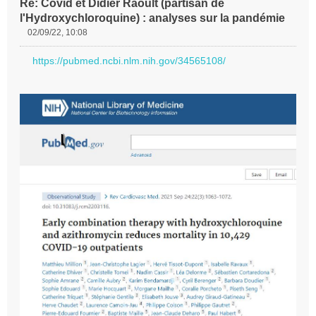
Re: Covid et Didier Raoult (partisan de
l'Hydroxychloroquine) : analyses sur la pandémie
02/09/22, 10:08
M
e
https://pubmed.ncbi.nlm.nih.gov/34565108/
s
s
a
g
e
n
o
n
l
u