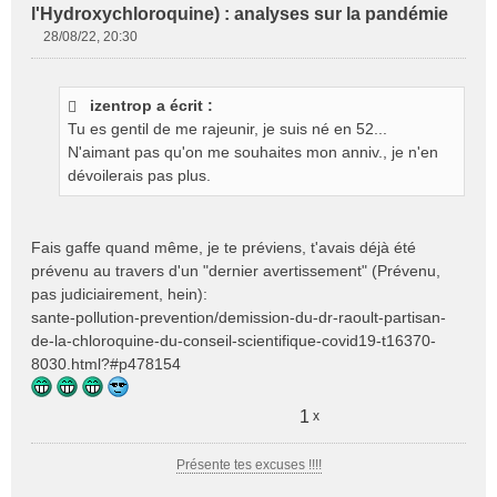
l'Hydroxychloroquine) : analyses sur la pandémie
28/08/22, 20:30
M
e
s
izentrop a écrit :
s
Tu es gentil de me rajeunir, je suis né en 52...
a
g
N'aimant pas qu'on me souhaites mon anniv., je n'en
e
dévoilerais pas plus.
n
o
n
Fais gaffe quand même, je te préviens, t'avais déjà été
l
prévenu au travers d'un "dernier avertissement" (Prévenu,
u
pas judiciairement, hein):
sante-pollution-prevention/demission-du-dr-raoult-partisan-
de-la-chloroquine-du-conseil-scientifique-covid19-t16370-
8030.html?#p478154
1
x
Présente tes excuses !!!!