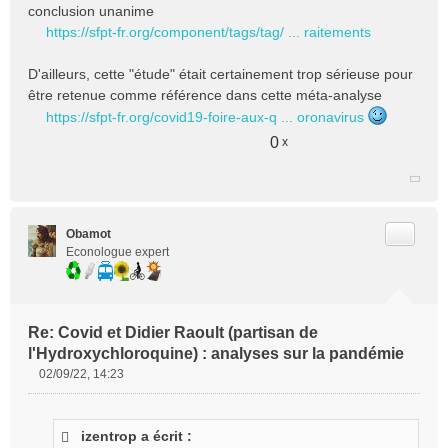
conclusion unanime
n
https://sfpt-fr.org/component/tags/tag/ ... raitements
l
u
D'ailleurs, cette "étude" était certainement trop sérieuse pour
être retenue comme référence dans cette méta-analyse
https://sfpt-fr.org/covid19-foire-aux-q ... oronavirus
0
x
Citer
Obamot
Econologue expert
Re: Covid et Didier Raoult (partisan de
l'Hydroxychloroquine) : analyses sur la pandémie
02/09/22, 14:23
M
e
s
izentrop a écrit :
s