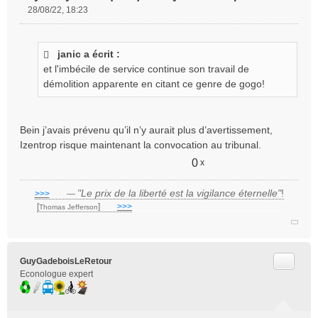
28/08/22, 18:23
M
e
s
janic a écrit :
s
et l'imbécile de service continue son travail de
a
g
démolition apparente en citant ce genre de gogo!
e
n
o
Bein j’avais prévenu qu’il n’y aurait plus d’avertissement,
n
Izentrop risque maintenant la convocation au tribunal.
l
u
0
x
"Le prix de la liberté est la vigilance éternelle"
!
>>>
___
—
[
]
___
>>>
______________________________
Thomas Jefferson
Citer
GuyGadeboisLeRetour
Econologue expert