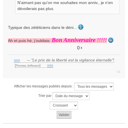
N'aimant pas qu'on me souhaites mon anniv., je n'en
a
g
dévoilerais pas plus.
e
n
o
Typique des zététiciens dans le déni...
n
l
Bon Anniversaire
!!!!!
u
Ah et puis hé, j’oubliais:
0
x
"Le prix de la liberté est la vigilance éternelle"
!
>>>
___
—
[
]
___
>>>
______________________________
Thomas Jefferson
Afficher les messages publiés depuis :
Trier par