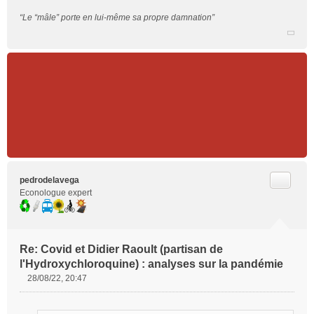
“Le “mâle” porte en lui-même sa propre damnation”
Citer
pedrodelavega
Econologue expert
Re: Covid et Didier Raoult (partisan de
l'Hydroxychloroquine) : analyses sur la pandémie
28/08/22, 20:47
M
e
s