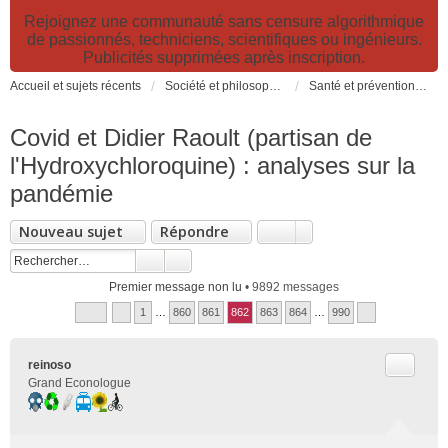
Rejoignez une communauté sans censure algorithmique
de passionnés, techniciens, scientifiques ou ingénieurs.
Publicités supprimées après inscription.
Accueil et sujets récents
Société et philosophie. Sciences et technologies. Santé et prévention.
Santé et prévention. Pollutions, causes et effets des risques environnementaux
Covid et Didier Raoult (partisan de
l'Hydroxychloroquine) : analyses sur la
pandémie
Nouveau sujet
Répondre
Premier message non lu
• 9892 messages
1
…
860
861
862
863
864
…
990
Citer
reinoso
Grand Econologue