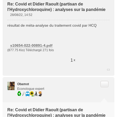
Re: Covid et Didier Raoult (partisan de
l'Hydroxychloroquine) : analyses sur la pandémie
28/08/22, 14:52
M
e
résultat de méta-analyse du traitement covid par HCQ
s
s
a
g
s10654-022-00891-4.pdf
e
(877.75 Kio) Téléchargé 271 fois
n
o
1
x
n
l
u
Citer
Obamot
Econologue expert
Re: Covid et Didier Raoult (partisan de
l'Hydroxychloroquine) : analyses sur la pandémie