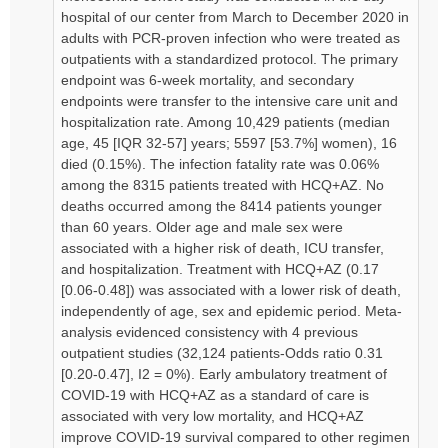
hospital of our center from March to December 2020 in
adults with PCR-proven infection who were treated as
outpatients with a standardized protocol. The primary
endpoint was 6-week mortality, and secondary
endpoints were transfer to the intensive care unit and
hospitalization rate. Among 10,429 patients (median
age, 45 [IQR 32-57] years; 5597 [53.7%] women), 16
died (0.15%). The infection fatality rate was 0.06%
among the 8315 patients treated with HCQ+AZ. No
deaths occurred among the 8414 patients younger
than 60 years. Older age and male sex were
associated with a higher risk of death, ICU transfer,
and hospitalization. Treatment with HCQ+AZ (0.17
[0.06-0.48]) was associated with a lower risk of death,
independently of age, sex and epidemic period. Meta-
analysis evidenced consistency with 4 previous
outpatient studies (32,124 patients-Odds ratio 0.31
[0.20-0.47], I2 = 0%). Early ambulatory treatment of
COVID-19 with HCQ+AZ as a standard of care is
associated with very low mortality, and HCQ+AZ
improve COVID-19 survival compared to other regimen