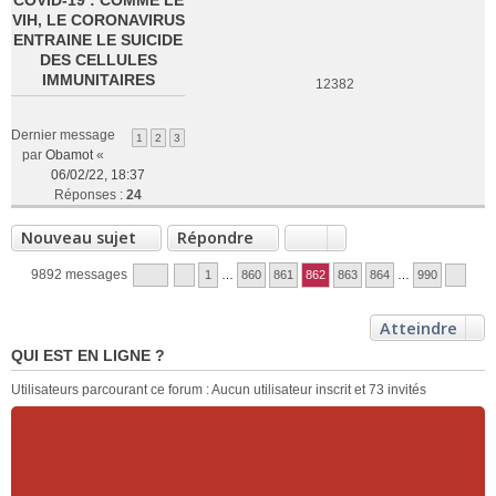
COVID-19 : COMME LE
VIH, LE CORONAVIRUS
ENTRAINE LE SUICIDE
DES CELLULES
IMMUNITAIRES
12382
Dernier message
1
2
3
par
Obamot
«
06/02/22, 18:37
Réponses :
24
Nouveau sujet
Répondre
9892 messages
1
…
860
861
862
863
864
…
990
Atteindre
QUI EST EN LIGNE ?
Utilisateurs parcourant ce forum : Aucun utilisateur inscrit et 73 invités