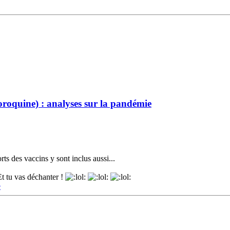
oroquine) : analyses sur la pandémie
s des vaccins y sont inclus aussi...
t tu vas déchanter !
e