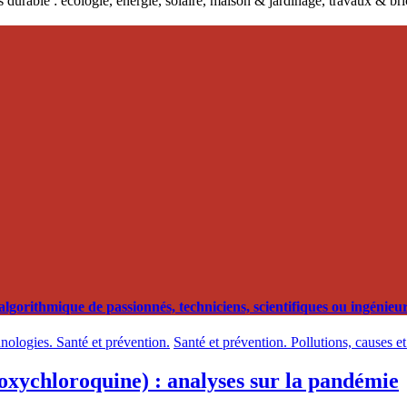
 durable : écologie, énergie, solaire, maison & jardinage, travaux & b
orithmique de passionnés, techniciens, scientifiques ou ingénieurs
hnologies. Santé et prévention.
Santé et prévention. Pollutions, causes e
oxychloroquine) : analyses sur la pandémie