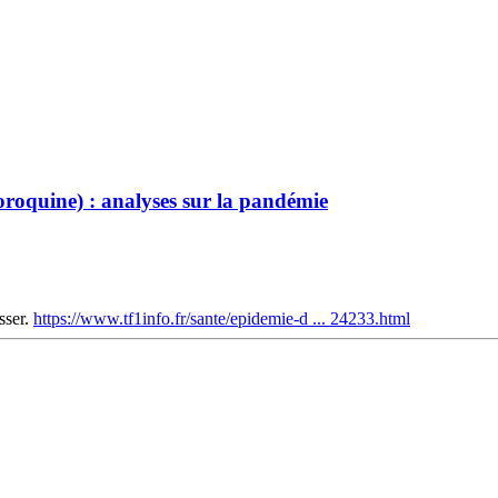
oroquine) : analyses sur la pandémie
sser.
https://www.tf1info.fr/sante/epidemie-d ... 24233.html