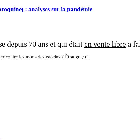
oroquine) : analyses sur la pandémie
se depuis 70 ans et qui était
en vente libre
a fa
ner contre les morts des vaccins ? Étrange ça !
e