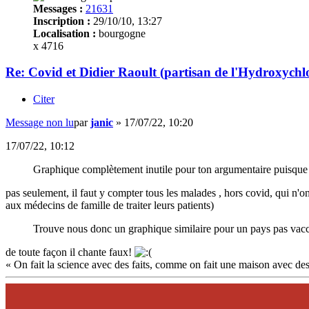
Messages :
21631
Inscription :
29/10/10, 13:27
Localisation :
bourgogne
x 4716
Re: Covid et Didier Raoult (partisan de l'Hydroxychl
Citer
Message non lu
par
janic
»
17/07/22, 10:20
17/07/22, 10:12
Graphique complètement inutile pour ton argumentaire puisque le
pas seulement, il faut y compter tous les malades , hors covid, qui n'o
aux médecins de famille de traiter leurs patients)
Trouve nous donc un graphique similaire pour un pays pas vacci
de toute façon il chante faux!
« On fait la science avec des faits, comme on fait une maison avec des