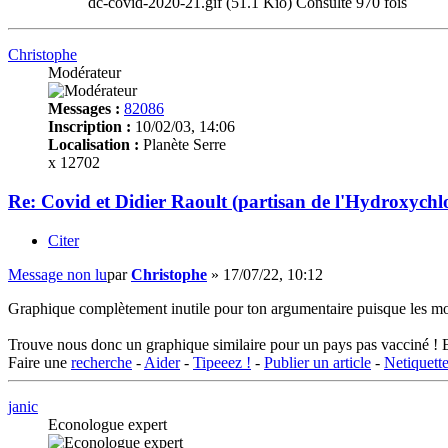
dc-covid-2020-21.gif (51.1 Kio) Consulté 970 fois
Christophe
Modérateur
Messages :
82086
Inscription :
10/02/03, 14:06
Localisation :
Planète Serre
x 12702
Re: Covid et Didier Raoult (partisan de l'Hydroxychl
Citer
Message non lu
par
Christophe
»
17/07/22, 10:12
Graphique complètement inutile pour ton argumentaire puisque les mort
Trouve nous donc un graphique similaire pour un pays pas vacciné ! E
Faire une
recherche
-
Aider
-
Tipeeez !
-
Publier un article
-
Netiquett
janic
Econologue expert