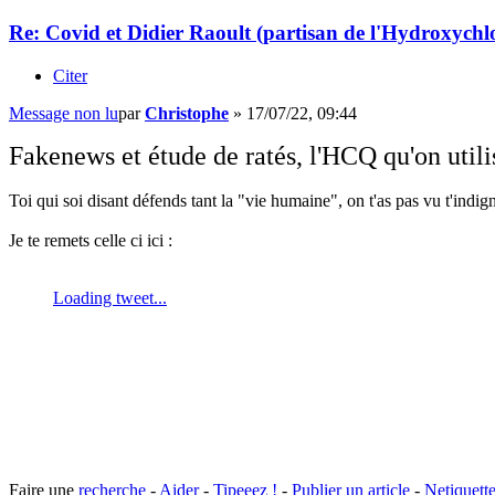
Re: Covid et Didier Raoult (partisan de l'Hydroxychl
Citer
Message non lu
par
Christophe
»
17/07/22, 09:44
Fakenews et étude de ratés, l'HCQ qu'on utili
Toi qui soi disant défends tant la "vie humaine", on t'as pas vu t'indig
Je te remets celle ci ici :
Faire une
recherche
-
Aider
-
Tipeeez !
-
Publier un article
-
Netiquett