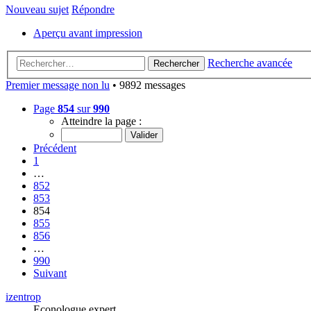
Nouveau sujet
Répondre
Aperçu avant impression
Recherche avancée
Rechercher
Premier message non lu
• 9892 messages
Page
854
sur
990
Atteindre la page :
Précédent
1
…
852
853
854
855
856
…
990
Suivant
izentrop
Econologue expert