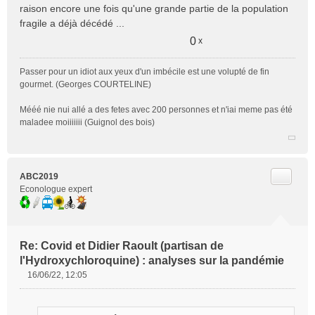
raison encore une fois qu'une grande partie de la population
fragile a déjà décédé ...
0
x
Passer pour un idiot aux yeux d'un imbécile est une volupté de fin
gourmet. (Georges COURTELINE)
Mééé nie nui allé a des fetes avec 200 personnes et n'iai meme pas été
maladee moiiiiiii (Guignol des bois)
Citer
ABC2019
Econologue expert
Re: Covid et Didier Raoult (partisan de
l'Hydroxychloroquine) : analyses sur la pandémie
16/06/22, 12:05
M
e
s