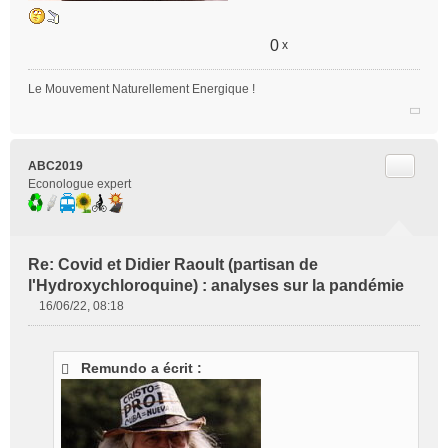
0
x
Le Mouvement Naturellement Energique !
Citer
ABC2019
Econologue expert
Re: Covid et Didier Raoult (partisan de
l'Hydroxychloroquine) : analyses sur la pandémie
16/06/22, 08:18
M
e
s
Remundo a écrit :
s
a
g
e
n