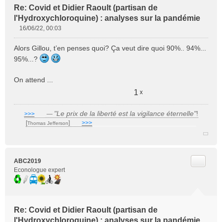
Re: Covid et Didier Raoult (partisan de
l'Hydroxychloroquine) : analyses sur la pandémie
16/06/22, 00:03
M
e
Alors Gillou, t’en penses quoi? Ça veut dire quoi 90%.. 94%...
s
95%...?
s
a
On attend ...
g
e
1
x
n
o
"Le prix de la liberté est la vigilance éternelle"
!
>>>
___
—
n
[
]
___
>>>
______________________________
l
Thomas Jefferson
u
Citer
ABC2019
Econologue expert
Re: Covid et Didier Raoult (partisan de
l'Hydroxychloroquine) : analyses sur la pandémie