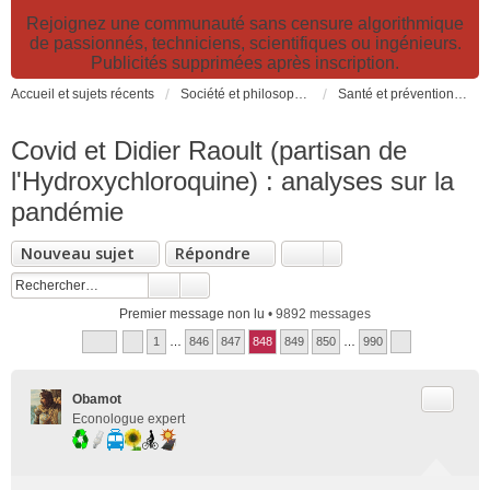
Rejoignez une communauté sans censure algorithmique
de passionnés, techniciens, scientifiques ou ingénieurs.
Publicités supprimées après inscription.
Accueil et sujets récents
Société et philosophie. Sciences et technologies. Santé et prévention.
Santé et prévention. Pollutions, causes et effets des risques environnementaux
Covid et Didier Raoult (partisan de
l'Hydroxychloroquine) : analyses sur la
pandémie
Nouveau sujet
Répondre
Premier message non lu
• 9892 messages
1
…
846
847
848
849
850
…
990
Citer
Obamot
Econologue expert