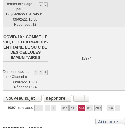
Dernier message
1
2
par
GuyGadeboisLeRetour
«
09/02/22, 13:58
Réponses :
13
COVID-19 : COMME LE
VIH, LE CORONAVIRUS
ENTRAINE LE SUICIDE
DES CELLULES
IMMUNITAIRES
12374
Dernier message
1
2
3
par
Obamot
«
06/02/22, 18:37
Réponses :
24
Nouveau sujet
Répondre
9892 messages
1
…
846
847
848
849
850
…
990
Atteindre