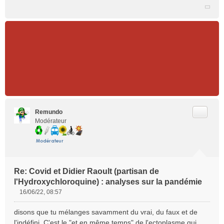
Citer
Remundo
Modérateur
Re: Covid et Didier Raoult (partisan de
l'Hydroxychloroquine) : analyses sur la pandémie
16/06/22, 08:57
M
e
disons que tu mélanges savamment du vrai, du faux et de
s
l'indéfini. C'est le "et en même temps" de l'ectoplasme qui