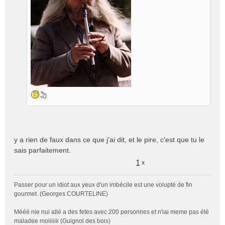
o
n
l
u
y a rien de faux dans ce que j'ai dit, et le pire, c'est que tu le
sais parfaitement.
1
x
Passer pour un idiot aux yeux d'un imbécile est une volupté de fin
gourmet. (Georges COURTELINE)
Mééé nie nui allé a des fetes avec 200 personnes et n'iai meme pas été
maladee moiiiiiii (Guignol des bois)