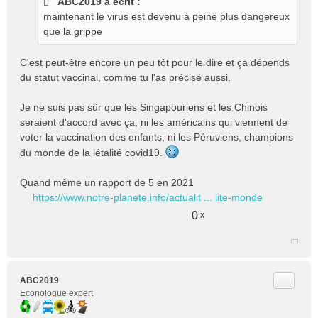
ABC2019 a écrit :
s
maintenant le virus est devenu à peine plus dangereux
a
g
que la grippe
e
n
C'est peut-être encore un peu tôt pour le dire et ça dépends
o
du statut vaccinal, comme tu l'as précisé aussi.
n
l
Je ne suis pas sûr que les Singapouriens et les Chinois
u
seraient d'accord avec ça, ni les américains qui viennent de
voter la vaccination des enfants, ni les Péruviens, champions
du monde de la létalité covid19.
Quand même un rapport de 5 en 2021
https://www.notre-planete.info/actualit ... lite-monde
0
x
Citer
ABC2019
Econologue expert