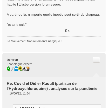
s
habite l'Elysée version forumesque.
a
g
e
A partir de là, n'importe quelle ineptie peut sortir du chapeau.
n
o
"et tu le sais".
n
0
x
l
u
Le Mouvement Naturellement Energique !
Citer
izentrop
Econologue expert
Re: Covid et Didier Raoult (partisan de
l'Hydroxychloroquine) : analyses sur la pandémie
16/06/22, 11:54
M
e
s