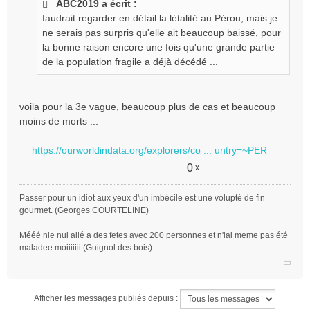
ABC2019 a écrit :
s
faudrait regarder en détail la létalité au Pérou, mais je
a
g
ne serais pas surpris qu'elle ait beaucoup baissé, pour
e
la bonne raison encore une fois qu'une grande partie
n
de la population fragile a déjà décédé ...
o
n
l
voila pour la 3e vague, beaucoup plus de cas et beaucoup
u
moins de morts ...
https://ourworldindata.org/explorers/co ... untry=~PER
0
x
Passer pour un idiot aux yeux d'un imbécile est une volupté de fin
gourmet. (Georges COURTELINE)
Mééé nie nui allé a des fetes avec 200 personnes et n'iai meme pas été
maladee moiiiiiii (Guignol des bois)
Afficher les messages publiés depuis :