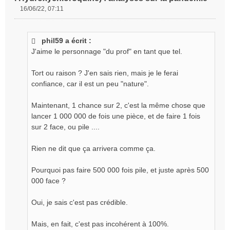
16/06/22, 07:11
M
e
s
phil59 a écrit :
s
J'aime le personnage "du prof" en tant que tel.
a
g
e
Tort ou raison ? J'en sais rien, mais je le ferai
n
confiance, car il est un peu "nature".
o
n
Maintenant, 1 chance sur 2, c'est la même chose que
l
lancer 1 000 000 de fois une pièce, et de faire 1 fois
u
sur 2 face, ou pile ....
Rien ne dit que ça arrivera comme ça.
Pourquoi pas faire 500 000 fois pile, et juste après 500
000 face ?
Oui, je sais c'est pas crédible.
Mais, en fait, c'est pas incohérent à 100%.