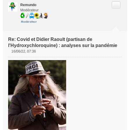
Citer
Remundo
Modérateur
Re: Covid et Didier Raoult (partisan de
l'Hydroxychloroquine) : analyses sur la pandémie
16/06/22, 07:36
M
e
s
s
a
g
e
n
o
n
l
u