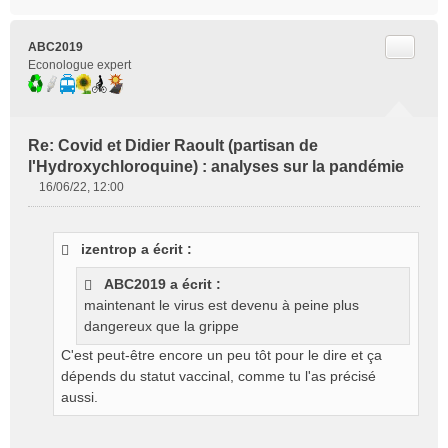
Citer
ABC2019
Econologue expert
Re: Covid et Didier Raoult (partisan de
l'Hydroxychloroquine) : analyses sur la pandémie
16/06/22, 12:00
M
e
s
izentrop a écrit :
s
a
ABC2019 a écrit :
g
maintenant le virus est devenu à peine plus
e
dangereux que la grippe
n
o
C'est peut-être encore un peu tôt pour le dire et ça
n
dépends du statut vaccinal, comme tu l'as précisé
l
aussi.
u