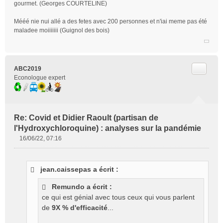
gourmet. (Georges COURTELINE)
Mééé nie nui allé a des fetes avec 200 personnes et n'iai meme pas été
maladee moiiiiiii (Guignol des bois)
Citer
ABC2019
Econologue expert
Re: Covid et Didier Raoult (partisan de
l'Hydroxychloroquine) : analyses sur la pandémie
16/06/22, 07:16
M
e
s
jean.caissepas a écrit :
s
a
Remundo a écrit :
g
ce qui est génial avec tous ceux qui vous parlent
e
de
9X % d'efficacité
...
n
o