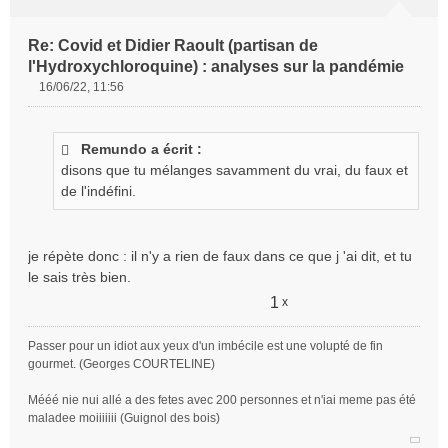
Re: Covid et Didier Raoult (partisan de
l'Hydroxychloroquine) : analyses sur la pandémie
16/06/22, 11:56
M
e
s
Remundo a écrit :
s
disons que tu mélanges savamment du vrai, du faux et
a
g
de l'indéfini.
e
n
o
je répète donc : il n'y a rien de faux dans ce que j 'ai dit, et tu
n
le sais très bien.
l
u
1
x
Passer pour un idiot aux yeux d'un imbécile est une volupté de fin
gourmet. (Georges COURTELINE)
Mééé nie nui allé a des fetes avec 200 personnes et n'iai meme pas été
maladee moiiiiiii (Guignol des bois)