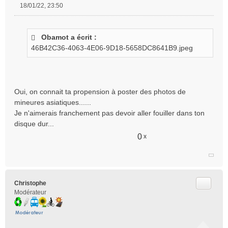
18/01/22, 23:50
M
e
s
Obamot a écrit :
s
46B42C36-4063-4E06-9D18-5658DC8641B9.jpeg
a
g
e
n
o
Oui, on connait ta propension à poster des photos de
n
mineures asiatiques......
l
Je n'aimerais franchement pas devoir aller fouiller dans ton
u
disque dur...
0
x
Citer
Christophe
Modérateur