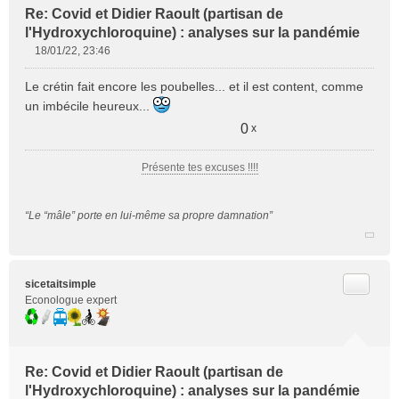
Re: Covid et Didier Raoult (partisan de
l'Hydroxychloroquine) : analyses sur la pandémie
18/01/22, 23:46
M
e
Le crétin fait encore les poubelles... et il est content, comme
s
un imbécile heureux...
s
a
0
x
g
e
Présente tes excuses !!!!
n
o
n
“Le “mâle” porte en lui-même sa propre damnation”
l
u
Citer
sicetaitsimple
Econologue expert
Re: Covid et Didier Raoult (partisan de
l'Hydroxychloroquine) : analyses sur la pandémie