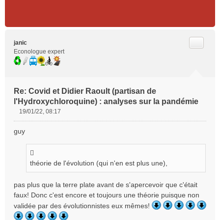
Citer
janic
Econologue expert
Re: Covid et Didier Raoult (partisan de
l'Hydroxychloroquine) : analyses sur la pandémie
19/01/22, 08:17
M
e
guy
s
s
a
g
théorie de l'évolution (qui n'en est plus une),
e
n
pas plus que la terre plate avant de s'apercevoir que c'était
o
faux! Donc c'est encore et toujours une théorie puisque non
n
validée par des évolutionnistes eux mêmes!
l
u