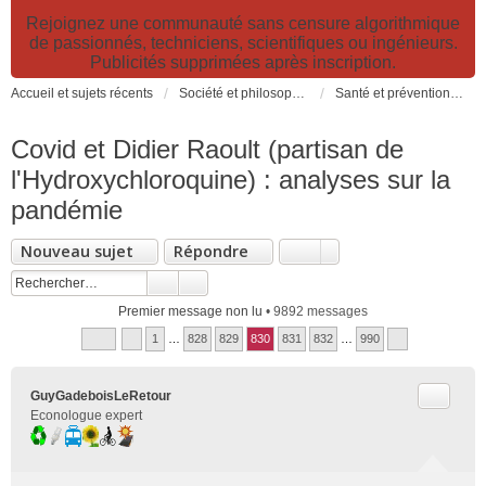
Rejoignez une communauté sans censure algorithmique
de passionnés, techniciens, scientifiques ou ingénieurs.
Publicités supprimées après inscription.
Accueil et sujets récents
Société et philosophie. Sciences et technologies. Santé et prévention.
Santé et prévention. Pollutions, causes et effets des risques environnementaux
Covid et Didier Raoult (partisan de
l'Hydroxychloroquine) : analyses sur la
pandémie
Nouveau sujet
Répondre
Premier message non lu
• 9892 messages
1
…
828
829
830
831
832
…
990
Citer
GuyGadeboisLeRetour
Econologue expert