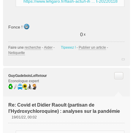
https://www.lefigaro.fr/flash-actu/l-ih ... t-20220118
Fonce !
0
x
Faire une
recherche
-
Aider
-
Tipeeez !
-
Publier un article
-
Netiquette
Citer
GuyGadeboisLeRetour
Econologue expert
Re: Covid et Didier Raoult (partisan de
l'Hydroxychloroquine) : analyses sur la pandémie
19/01/22, 00:02
M
e
s