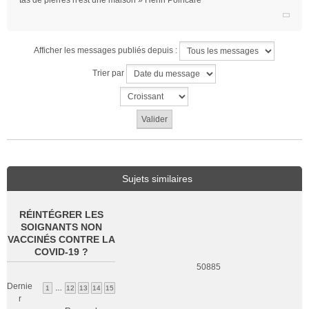
tas de pierres n'est une maison » Henri Poincaré
Afficher les messages publiés depuis :
Trier par
Sujets similaires
RÉINTÉGRER LES
SOIGNANTS NON
VACCINÉS CONTRE LA
COVID-19 ?
50885
Dernie
1
…
12
13
14
15
r