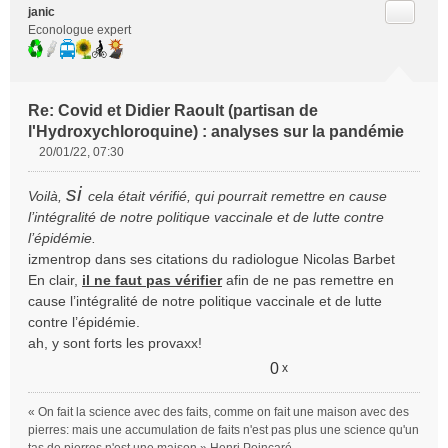
Citer
janic
Econologue expert
Re: Covid et Didier Raoult (partisan de
l'Hydroxychloroquine) : analyses sur la pandémie
20/01/22, 07:30
M
e
si
Voilà,
cela était vérifié, qui pourrait remettre en cause
s
l’intégralité de notre politique vaccinale et de lutte contre
s
l’épidémie.
a
g
izmentrop dans ses citations du radiologue Nicolas Barbet
e
En clair,
il ne faut pas vérifier
afin de ne pas remettre en
n
cause l’intégralité de notre politique vaccinale et de lutte
o
contre l’épidémie.
n
ah, y sont forts les provaxx!
l
u
0
x
« On fait la science avec des faits, comme on fait une maison avec des
pierres: mais une accumulation de faits n'est pas plus une science qu'un