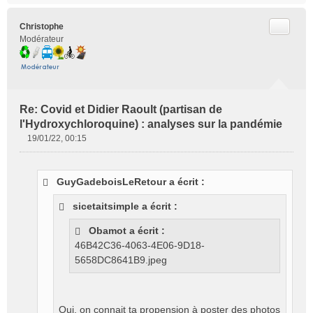
Citer
Christophe
Modérateur
Re: Covid et Didier Raoult (partisan de
l'Hydroxychloroquine) : analyses sur la pandémie
19/01/22, 00:15
M
e
s
GuyGadeboisLeRetour a écrit :
s
a
sicetaitsimple a écrit :
g
e
Obamot a écrit :
n
46B42C36-4063-4E06-9D18-
o
5658DC8641B9.jpeg
n
l
u
Oui, on connait ta propension à poster des photos