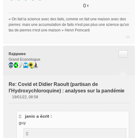
0
x
« On fait la science avec des faits, comme on fait une maison avec des
pierres: mais une accumulation de faits n'est pas plus une science qu'un
tas de pierres n'est une maison » Henri Poincaré
Citer
Rajqawee
Grand Econologue
Re: Covid et Didier Raoult (partisan de
l'Hydroxychloroquine) : analyses sur la pandémie
19/01/22, 08:58
M
e
s
janic a écrit :
s
guy
a
g
e