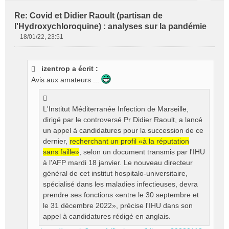
Re: Covid et Didier Raoult (partisan de
l'Hydroxychloroquine) : analyses sur la pandémie
18/01/22, 23:51
M
e
s
izentrop a écrit :
s
Avis aux amateurs ...
a
g
e
n
L'Institut Méditerranée Infection de Marseille,
o
dirigé par le controversé Pr Didier Raoult, a lancé
n
un appel à candidatures pour la succession de ce
l
dernier,
recherchant un profil «à la réputation
u
sans faille»
, selon un document transmis par l'IHU
à l'AFP mardi 18 janvier. Le nouveau directeur
général de cet institut hospitalo-universitaire,
spécialisé dans les maladies infectieuses, devra
prendre ses fonctions «entre le 30 septembre et
le 31 décembre 2022», précise l'IHU dans son
appel à candidatures rédigé en anglais.