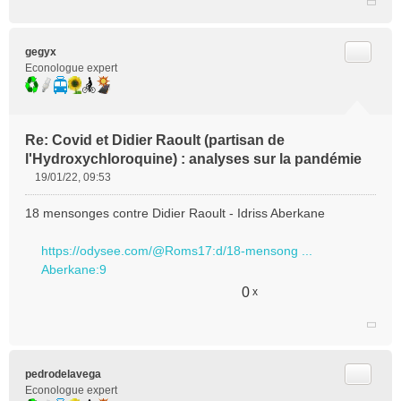
Citer
gegyx
Econologue expert
Re: Covid et Didier Raoult (partisan de
l'Hydroxychloroquine) : analyses sur la pandémie
19/01/22, 09:53
M
e
18 mensonges contre Didier Raoult - Idriss Aberkane
s
s
https://odysee.com/@Roms17:d/18-mensong ...
a
Aberkane:9
g
e
0
x
n
o
n
l
u
Citer
pedrodelavega
Econologue expert