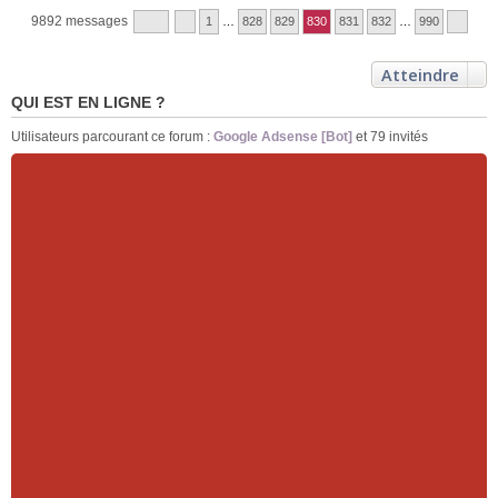
9892 messages
1
…
828
829
830
831
832
…
990
Atteindre
QUI EST EN LIGNE ?
Utilisateurs parcourant ce forum :
Google Adsense [Bot]
et 79 invités