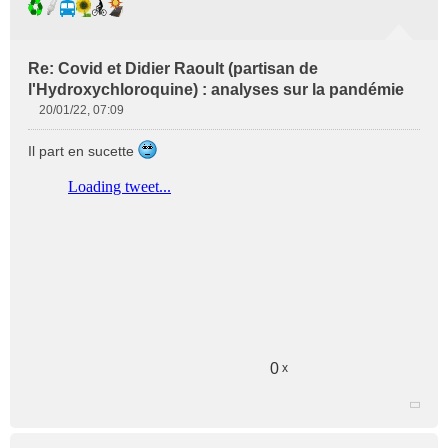
Re: Covid et Didier Raoult (partisan de
l'Hydroxychloroquine) : analyses sur la pandémie
20/01/22, 07:09
M
e
Il part en sucette
s
s
a
g
e
n
o
n
l
u
0
x