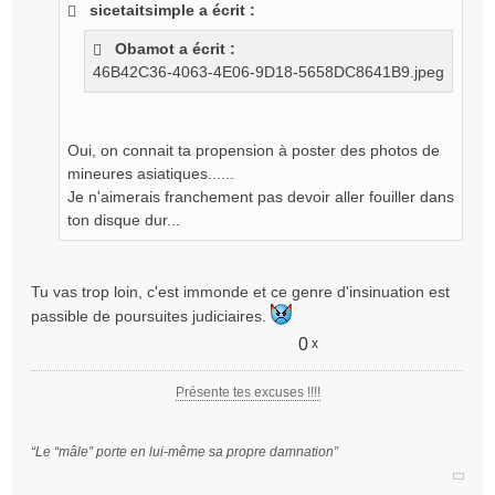
sicetaitsimple a écrit :
s
a
Obamot a écrit :
g
46B42C36-4063-4E06-9D18-5658DC8641B9.jpeg
e
n
o
n
Oui, on connait ta propension à poster des photos de
l
mineures asiatiques......
u
Je n'aimerais franchement pas devoir aller fouiller dans
ton disque dur...
Tu vas trop loin, c'est immonde et ce genre d'insinuation est
passible de poursuites judiciaires.
0
x
Présente tes excuses !!!!
“Le “mâle” porte en lui-même sa propre damnation”