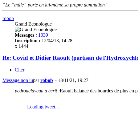
“Le “mâle” porte en lui-même sa propre damnation”
robob
Grand Econologue
Messages :
1039
Inscription :
12/04/13, 14:28
x 1444
Re: Covid et Didier Raoult (partisan de l'Hydroxychl
Citer
Message non lu
par
robob
»
18/11/21, 19:27
pedrodelavega a écrit :
Raoult balance des bourdes de plus en p