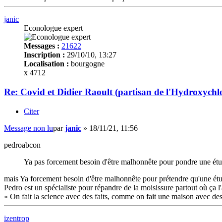
janic
Econologue expert
Messages :
21622
Inscription :
29/10/10, 13:27
Localisation :
bourgogne
x 4712
Re: Covid et Didier Raoult (partisan de l'Hydroxychl
Citer
Message non lu
par
janic
»
18/11/21, 11:56
pedroabcon
Ya pas forcement besoin d'être malhonnête pour pondre une étu
mais Ya forcement besoin d'être malhonnête pour prétendre qu'une étude 
Pedro est un spécialiste pour répandre de la moisissure partout où ça l
« On fait la science avec des faits, comme on fait une maison avec des
izentrop