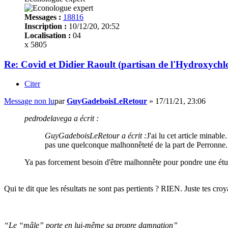
Messages :
18816
Inscription :
10/12/20, 20:52
Localisation :
04
x 5805
Re: Covid et Didier Raoult (partisan de l'Hydroxychl
Citer
Message non lu
par
GuyGadeboisLeRetour
»
17/11/21, 23:06
pedrodelavega a écrit :
GuyGadeboisLeRetour a écrit :
J'ai lu cet article minab
pas une quelconque malhonnêteté de la part de Perronne.
Ya pas forcement besoin d'être malhonnête pour pondre une étu
Qui te dit que les résultats ne sont pas pertients ? RIEN. Juste tes cro
“Le “mâle” porte en lui-même sa propre damnation”