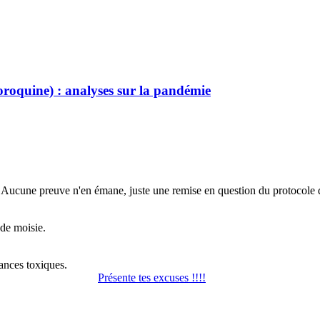
oroquine) : analyses sur la pandémie
le. Aucune preuve n'en émane, juste une remise en question du protocole
de moisie.
yances toxiques.
Présente tes excuses !!!!