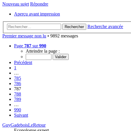
Nouveau sujet
Répondre
Aperçu avant impression
Recherche avancée
Rechercher
Premier message non lu
• 9892 messages
Page
787
sur
990
Atteindre la page :
Précédent
1
…
785
786
787
788
789
…
990
Suivant
GuyGadeboisLeRetour
Econologue expert