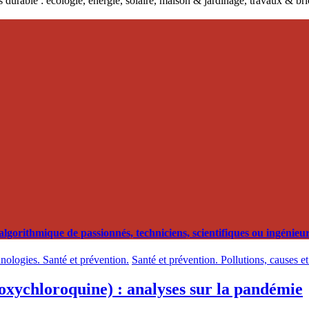
 durable : écologie, énergie, solaire, maison & jardinage, travaux & b
orithmique de passionnés, techniciens, scientifiques ou ingénieurs
hnologies. Santé et prévention.
Santé et prévention. Pollutions, causes e
oxychloroquine) : analyses sur la pandémie