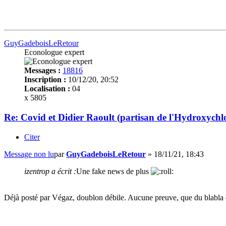
GuyGadeboisLeRetour
Econologue expert
Messages :
18816
Inscription :
10/12/20, 20:52
Localisation :
04
x 5805
Re: Covid et Didier Raoult (partisan de l'Hydroxychl
Citer
Message non lu
par
GuyGadeboisLeRetour
»
18/11/21, 18:43
izentrop a écrit :
Une fake news de plus
Déjà posté par Végaz, doublon débile. Aucune preuve, que du blabla