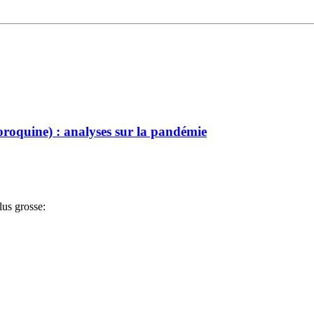
oroquine) : analyses sur la pandémie
lus grosse: