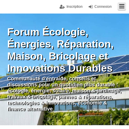
Inscription
Connexion
Forum Écologie,
Énergies, Réparation,
Maison, Bricolage et
Innovations Durables
Communauté d'entraide, conseils et
discussions pour un quotidien plus durable :
écologie, énergie, solaire, maison & jardinage,
travaux & bricolage, pannes & réparations,
technologies & innovations, économie &
finance alternative