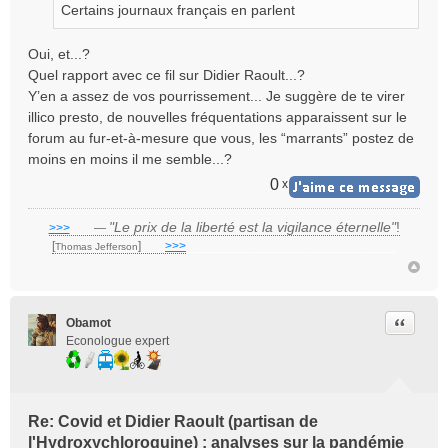
Certains journaux français en parlent
a
g
e
Oui, et...?
n
Quel rapport avec ce fil sur Didier Raoult...?
o
Y’en a assez de vos pourrissement... Je suggère de te virer
n
illico presto, de nouvelles fréquentations apparaissent sur le
l
forum au fur-et-à-mesure que vous, les “marrants” postez de
u
moins en moins il me semble...?
0
x
"Le prix de la liberté est la vigilance éternelle"
!
>>>
___
—
[
]
___
>>>
______________________________
Thomas Jefferson
Citer
Obamot
Econologue expert
Re: Covid et Didier Raoult (partisan de
l'Hydroxychloroquine) : analyses sur la pandémie