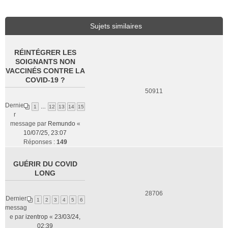
Sujets similaires
RÉINTÉGRER LES
SOIGNANTS NON
VACCINÉS CONTRE LA
COVID-19 ?
50911
Dernie
1
…
12
13
14
15
r
message par
Remundo
«
10/07/25, 23:07
Réponses :
149
GUÉRIR DU COVID
LONG
28706
Dernier
1
2
3
4
5
6
messag
e par
izentrop
«
23/03/24,
02:39