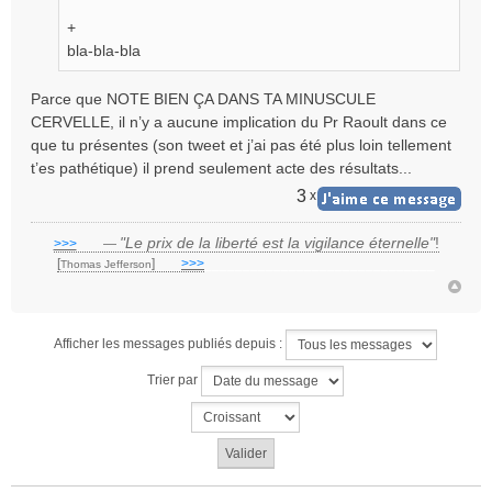
+
bla-bla-bla
Parce que NOTE BIEN ÇA DANS TA MINUSCULE
CERVELLE, il n’y a aucune implication du Pr Raoult dans ce
que tu présentes (son tweet et j’ai pas été plus loin tellement
t’es pathétique) il prend seulement acte des résultats...
3
x
"Le prix de la liberté est la vigilance éternelle"
!
>>>
___
—
[
]
___
>>>
______________________________
Thomas Jefferson
Afficher les messages publiés depuis :
Trier par