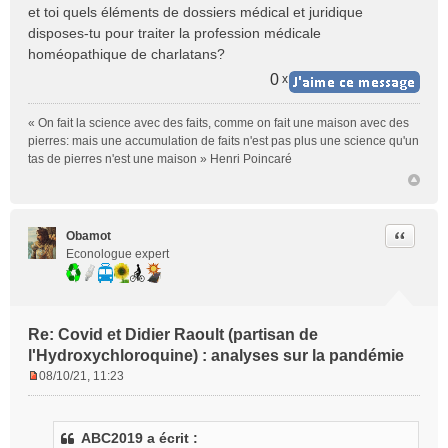
et toi quels éléments de dossiers médical et juridique
disposes-tu pour traiter la profession médicale
homéopathique de charlatans?
0
x
« On fait la science avec des faits, comme on fait une maison avec des
pierres: mais une accumulation de faits n'est pas plus une science qu'un
tas de pierres n'est une maison » Henri Poincaré
Citer
Obamot
Econologue expert
Re: Covid et Didier Raoult (partisan de
l'Hydroxychloroquine) : analyses sur la pandémie
08/10/21, 11:23
M
e
s
ABC2019 a écrit :
s