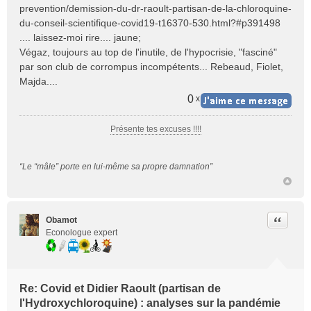
e
prevention/demission-du-dr-raoult-partisan-de-la-chloroquine-
n
du-conseil-scientifique-covid19-t16370-530.html?#p391498
o
.... laissez-moi rire.... jaune;
n
Végaz, toujours au top de l'inutile, de l'hypocrisie, "fasciné"
l
par son club de corrompus incompétents... Rebeaud, Fiolet,
u
Majda....
0
x
Présente tes excuses !!!!
“Le “mâle” porte en lui-même sa propre damnation”
Citer
Obamot
Econologue expert
Re: Covid et Didier Raoult (partisan de
l'Hydroxychloroquine) : analyses sur la pandémie