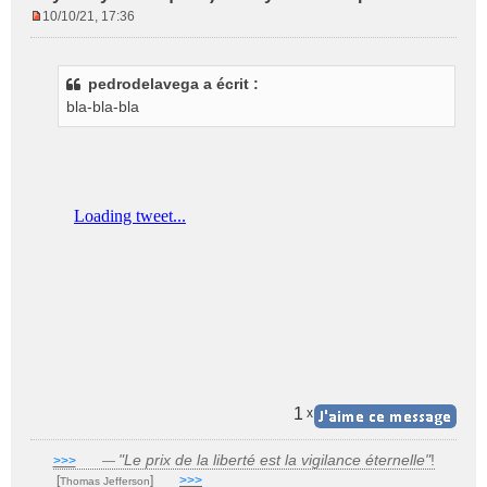
10/10/21, 17:36
M
e
s
pedrodelavega a écrit :
s
bla-bla-bla
a
g
e
n
o
n
l
u
1
x
"Le prix de la liberté est la vigilance éternelle"
!
>>>
___
—
[
]
___
>>>
______________________________
Thomas Jefferson