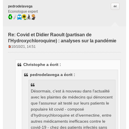
Citer
pedrodelavega
Econologue expert
Re: Covid et Didier Raoult (partisan de
l'Hydroxychloroquine) : analyses sur la pandémie
10/10/21, 14:51
M
e
s
Christophe a écrit :
s
a
pedrodelavega a écrit :
g
e
n
Désormais, c'est à nouveau dans l'actualité
o
avec les plaintes de médecins qui dénoncent
n
l
que l'assureur ait testé sur leurs patients le
u
populaire kit covid - composé
d'hydroxychloroquine et d'ivermectine, entre
autres médicaments inefficaces contre le
covid-19 - chez des patients infectés sans