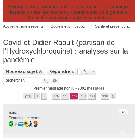
Rejoignez une communauté sans censure algorithmique
de passionnés, techniciens, scientifiques ou ingénieurs.
Publicités supprimées après inscription.
Accueil et sujets récents
Société et philosophie. Sciences et technologies. Santé et prévention.
Santé et prévention. Pollutions, causes et effets des risques environnementaux
Covid et Didier Raoult (partisan de
l'Hydroxychloroquine) : analyses sur la
pandémie
Nouveau sujet
Répondre
Premier message non lu
• 9892 messages
1
…
776
777
778
779
780
…
990
Citer
janic
Econologue expert