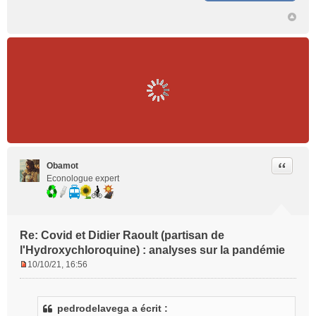
Citer
Obamot
Econologue expert
Re: Covid et Didier Raoult (partisan de
l'Hydroxychloroquine) : analyses sur la pandémie
10/10/21, 16:56
M
e
s
pedrodelavega a écrit :
s