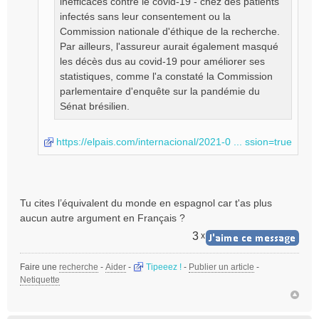
inefficaces contre le covid-19 - chez des patients
infectés sans leur consentement ou la
Commission nationale d'éthique de la recherche.
Par ailleurs, l'assureur aurait également masqué
les décès dus au covid-19 pour améliorer ses
statistiques, comme l'a constaté la Commission
parlementaire d'enquête sur la pandémie du
Sénat brésilien.
https://elpais.com/internacional/2021-0 ... ssion=true
Tu cites l’équivalent du monde en espagnol car t'as plus
aucun autre argument en Français ?
3
x
Faire une
recherche
-
Aider
-
Tipeeez !
-
Publier un article
-
Netiquette