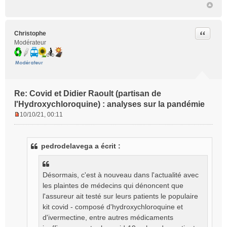
Citer
Christophe
Modérateur
Re: Covid et Didier Raoult (partisan de
l'Hydroxychloroquine) : analyses sur la pandémie
10/10/21, 00:11
M
e
s
pedrodelavega a écrit :
s
a
g
Désormais, c'est à nouveau dans l'actualité avec
e
n
les plaintes de médecins qui dénoncent que
o
l'assureur ait testé sur leurs patients le populaire
n
kit covid - composé d'hydroxychloroquine et
l
d'ivermectine, entre autres médicaments
u