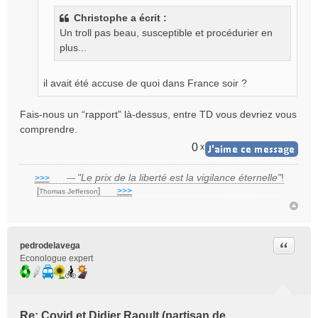
a
Christophe a écrit :
g
Un troll pas beau, susceptible et procédurier en
e
plus...
n
o
n
il avait été accuse de quoi dans France soir ?
l
u
Fais-nous un “rapport” là-dessus, entre TD vous devriez vous
comprendre.
0
x
"Le prix de la liberté est la vigilance éternelle"
!
>>>
___
—
[
]
___
>>>
______________________________
Thomas Jefferson
Citer
pedrodelavega
Econologue expert
Re: Covid et Didier Raoult (partisan de