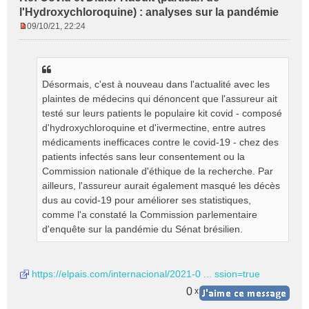
l'Hydroxychloroquine) : analyses sur la pandémie
09/10/21, 22:24
M
e
s
s
Désormais, c'est à nouveau dans l'actualité avec les
a
g
plaintes de médecins qui dénoncent que l'assureur ait
e
testé sur leurs patients le populaire kit covid - composé
n
d'hydroxychloroquine et d'ivermectine, entre autres
o
médicaments inefficaces contre le covid-19 - chez des
n
patients infectés sans leur consentement ou la
l
Commission nationale d'éthique de la recherche. Par
u
ailleurs, l'assureur aurait également masqué les décès
dus au covid-19 pour améliorer ses statistiques,
comme l'a constaté la Commission parlementaire
d'enquête sur la pandémie du Sénat brésilien.
https://elpais.com/internacional/2021-0 ... ssion=true
0
x