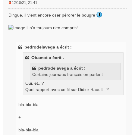
12/10/21, 21:41
M
e
Dingue, il vient encore oser pérorer le bougre
s
s
il n’a toujours rien compris!
a
g
e
n
pedrodelavega a écrit :
o
n
Obamot a écrit :
l
u
pedrodelavega a écrit :
Certains journaux français en parlent
Oui, et...?
Quel rapport avec ce fil sur Didier Raoult...?
bla-bla-bla
+
bla-bla-bla