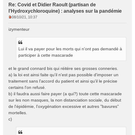
Re: Covid et Didier Raoult (partisan de
l'Hydroxychloroquine) : analyses sur la pandémie
08/10/21, 10:37
M
e
izymenteur
s
s
a
g
Lui il va payer pour les morts qui n'ont pas demandé à
e
participer à cette mascarade
n
o
et le grand connard bis qui réitère ses grosses conneries.
n
a) la loi est ainsi faite qu'il n'est pas possible d'imposer un
l
traitement sans l'accord du patient et ainsi qu'il le précise
u
certains l'on refusé.
b) il faudra aussi faire payer (a qui?) toute cette mascarade
sur les non masques, la non distanciation sociale, du début
de l'épidémie, l'oxygénation excessive et autres "bavures"
mortelles.
c)