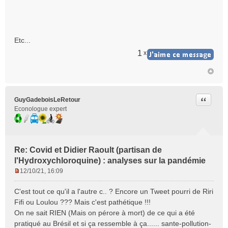
Etc...
1
x
Citer
GuyGadeboisLeRetour
Econologue expert
Re: Covid et Didier Raoult (partisan de
l'Hydroxychloroquine) : analyses sur la pandémie
12/10/21, 16:09
M
e
C'est tout ce qu'il a l'autre c.. ? Encore un Tweet pourri de Riri
s
Fifi ou Loulou ??? Mais c'est pathétique !!!
s
On ne sait RIEN (Mais on pérore à mort) de ce qui a été
a
pratiqué au Brésil et si ça ressemble à ça......
sante-pollution-
g