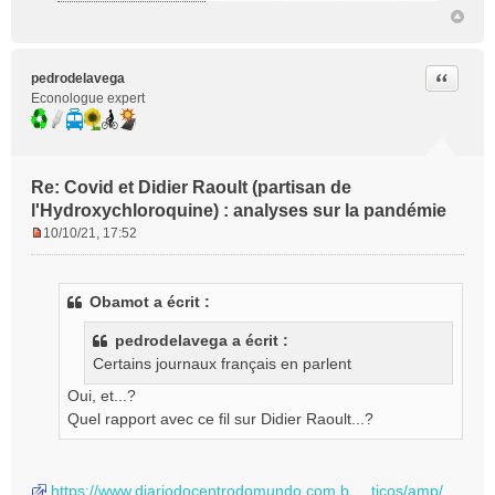
Citer
pedrodelavega
Econologue expert
Re: Covid et Didier Raoult (partisan de
l'Hydroxychloroquine) : analyses sur la pandémie
10/10/21, 17:52
M
e
s
Obamot a écrit :
s
a
pedrodelavega a écrit :
g
Certains journaux français en parlent
e
n
Oui, et...?
o
Quel rapport avec ce fil sur Didier Raoult...?
n
l
u
https://www.diariodocentrodomundo.com.b ... ticos/amp/