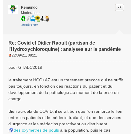
Citer
Remundo
Modérateur
Re: Covid et Didier Raoult (partisan de
l'Hydroxychloroquine) : analyses sur la pandémie
22/09/21, 08:21
M
e
pour GillABC2019
s
s
le traitement HCQ+AZ est un traitement précoce qui ne suffit
a
pas toujours, en fonction des réactions du patient et du
g
e
développement de la pathologie au moment de la prise en
n
charge.
o
n
Bien au-delà du COVID, il serait bon que l'on renforce le lien
l
entre les patients et le médecin traitant, et que des services
u
d'urgence et les médecins prescrivent ou distribuent
des oxymètres de pouls
à la population, puis le cas