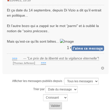
22/09/21, 13:10
M
e
Et ça date du 14 septembre, depuis Di Vizio a dit qu’il entrait
s
en politique...
s
a
Et l’autre bozo qui a zappé sur le mot
“parmi”
et à oublié la
g
e
notion de “
soins précoces
..
n
o
Mais qu’est-ce qu’ils sont bêtes...
n
1
x
l
u
"Le prix de la liberté est la vigilance éternelle"
!
>>>
___
—
[
]
___
>>>
______________________________
Thomas Jefferson
Afficher les messages publiés depuis :
Trier par