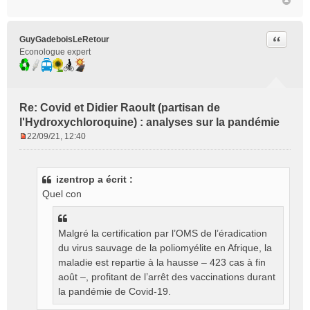
Citer
GuyGadeboisLeRetour
Econologue expert
Re: Covid et Didier Raoult (partisan de
l'Hydroxychloroquine) : analyses sur la pandémie
22/09/21, 12:40
M
e
s
izentrop a écrit :
s
Quel con
a
g
e
n
Malgré la certification par l’OMS de l’éradication
o
du virus sauvage de la poliomyélite en Afrique, la
n
maladie est repartie à la hausse – 423 cas à fin
l
août –, profitant de l’arrêt des vaccinations durant
u
la pandémie de Covid-19.