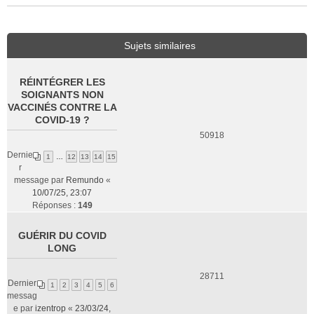
Sujets similaires
RÉINTÉGRER LES
SOIGNANTS NON
VACCINÉS CONTRE LA
COVID-19 ?
50918
Dernie
1
…
12
13
14
15
r
message par
Remundo
«
10/07/25, 23:07
Réponses :
149
GUÉRIR DU COVID
LONG
28711
Dernier
1
2
3
4
5
6
messag
e par
izentrop
«
23/03/24,