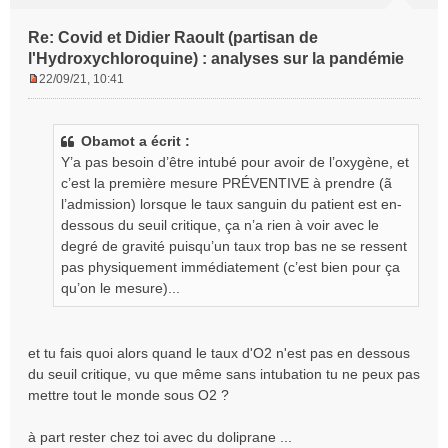
Re: Covid et Didier Raoult (partisan de
l'Hydroxychloroquine) : analyses sur la pandémie
22/09/21, 10:41
M
e
s
Obamot a écrit :
s
Y’a pas besoin d’être intubé pour avoir de l’oxygène, et
a
g
c’est la première mesure PRÉVENTIVE à prendre (ã
e
l’admission) lorsque le taux sanguin du patient est en-
n
dessous du seuil critique, ça n’a rien à voir avec le
o
degré de gravité puisqu’un taux trop bas ne se ressent
n
pas physiquement immédiatement (c’est bien pour ça
l
qu’on le mesure)...
u
et tu fais quoi alors quand le taux d'O2 n'est pas en dessous
du seuil critique, vu que même sans intubation tu ne peux pas
mettre tout le monde sous O2 ?
à part rester chez toi avec du doliprane ...