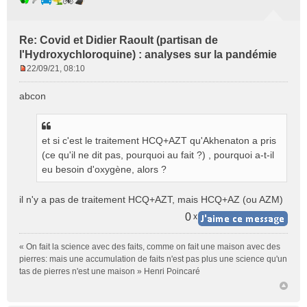
Re: Covid et Didier Raoult (partisan de
l'Hydroxychloroquine) : analyses sur la pandémie
22/09/21, 08:10
M
e
abcon
s
s
a
g
et si c'est le traitement HCQ+AZT qu'Akhenaton a pris
e
(ce qu'il ne dit pas, pourquoi au fait ?) , pourquoi a-t-il
n
eu besoin d'oxygène, alors ?
o
n
il n'y a pas de traitement HCQ+AZT, mais HCQ+AZ (ou AZM)
l
u
0
x
« On fait la science avec des faits, comme on fait une maison avec des
pierres: mais une accumulation de faits n'est pas plus une science qu'un
tas de pierres n'est une maison » Henri Poincaré