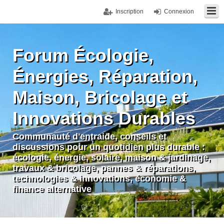
Inscription
Connexion
Forum Écologie,
Énergies, Réparation,
Maison, Bricolage et
Innovations Durables
Communauté d'entraide, conseils et
discussions pour un quotidien plus durable :
écologie, énergie, solaire, maison & jardinage,
travaux & bricolage, pannes & réparations,
technologies & innovations, économie &
finance alternative