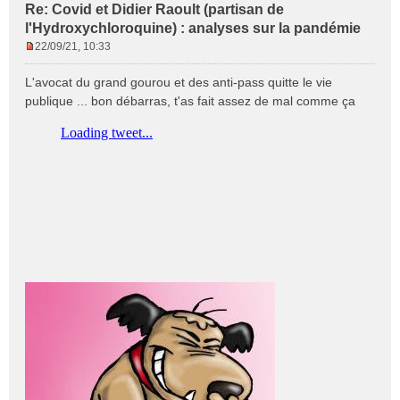
Re: Covid et Didier Raoult (partisan de
l'Hydroxychloroquine) : analyses sur la pandémie
22/09/21, 10:33
M
e
L'avocat du grand gourou et des anti-pass quitte le vie
s
publique ... bon débarras, t'as fait assez de mal comme ça
s
a
g
e
n
o
n
l
u