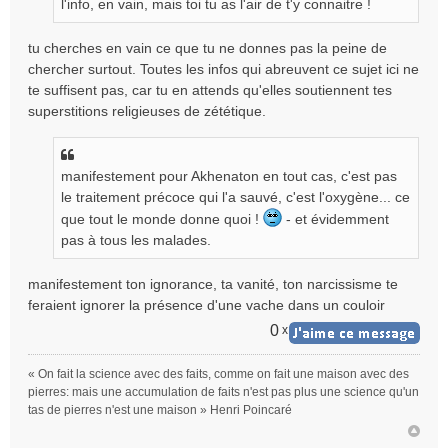
l'info, en vain, mais toi tu as l'air de t'y connaitre !
n
l
tu cherches en vain ce que tu ne donnes pas la peine de
u
chercher surtout. Toutes les infos qui abreuvent ce sujet ici ne
te suffisent pas, car tu en attends qu'elles soutiennent tes
superstitions religieuses de zététique.
manifestement pour Akhenaton en tout cas, c'est pas
le traitement précoce qui l'a sauvé, c'est l'oxygène... ce
que tout le monde donne quoi !
- et évidemment
pas à tous les malades.
manifestement ton ignorance, ta vanité, ton narcissisme te
feraient ignorer la présence d'une vache dans un couloir
0
x
« On fait la science avec des faits, comme on fait une maison avec des
pierres: mais une accumulation de faits n'est pas plus une science qu'un
tas de pierres n'est une maison » Henri Poincaré