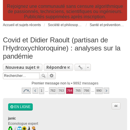
Rejoignez une communauté sans censure algorithmique
de passionnés, techniciens, scientifiques ou ingénieurs.
Publicités supprimées après inscription.
Accueil et sujets récents
Société et philosophie. Sciences et technologies. Santé et prévention.
Santé et prévention. Pollutions, causes et effets des risques environnementaux
Covid et Didier Raoult (partisan de
l'Hydroxychloroquine) : analyses sur la
pandémie
Nouveau sujet
Répondre
Premier message non lu
• 9892 messages
1
…
762
763
764
765
766
…
990
Citer
EN LIGNE
janic
Econologue expert