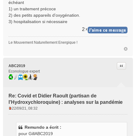
échéant
1) un traitement précoce
2) des petits appareils d'oxygénation.
3) hospitalisation si nécessaire
2
x
Le Mouvement Naturellement Energique !
Citer
ABC2019
Econologue expert
Re: Covid et Didier Raoult (partisan de
l'Hydroxychloroquine) : analyses sur la pandémie
22/09/21, 08:32
M
e
s
Remundo a écrit :
s
pour GillABC2019
a