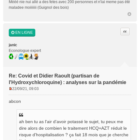
Mééé nie nui allé a des fetes avec 200 personnes et n'iai meme pas été
maladee moiiiiiii (Guignol des bois)
Citer
EN LIGNE
janic
Econologue expert
Re: Covid et Didier Raoult (partisan de
l'Hydroxychloroquine) : analyses sur la pandémie
22/09/21, 09:03
M
e
abcon
s
s
a
g
ah ben tu as l'air d'avoir potassé le sujet, tu peux me
e
dire alors de combien le traitement HCQ+AZT réduit le
n
risque d'hospitalisation ? ça fait 18 mois que je cherche
o