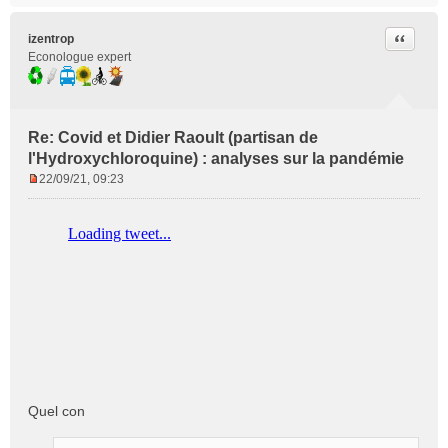
Citer
izentrop
Econologue expert
Re: Covid et Didier Raoult (partisan de
l'Hydroxychloroquine) : analyses sur la pandémie
22/09/21, 09:23
M
e
s
s
a
g
e
n
o
n
l
u
Quel con