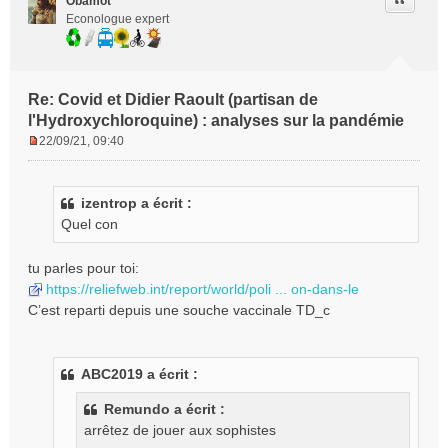
Citer
Obamot
Econologue expert
Re: Covid et Didier Raoult (partisan de
l'Hydroxychloroquine) : analyses sur la pandémie
22/09/21, 09:40
M
e
s
izentrop a écrit :
s
Quel con
a
g
e
tu parles pour toi:
n
https://reliefweb.int/report/world/poli ... on-dans-le
o
C’est reparti depuis une souche vaccinale TD_c
n
l
u
ABC2019 a écrit :
Remundo a écrit :
arrêtez de jouer aux sophistes