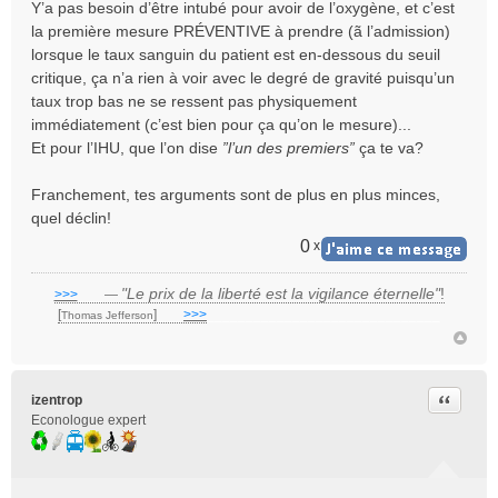
Y’a pas besoin d’être intubé pour avoir de l’oxygène, et c’est
la première mesure PRÉVENTIVE à prendre (ã l’admission)
lorsque le taux sanguin du patient est en-dessous du seuil
critique, ça n’a rien à voir avec le degré de gravité puisqu’un
taux trop bas ne se ressent pas physiquement
immédiatement (c’est bien pour ça qu’on le mesure)...
Et pour l’IHU, que l’on dise
”l’un des premiers”
ça te va?
Franchement, tes arguments sont de plus en plus minces,
quel déclin!
0
x
"Le prix de la liberté est la vigilance éternelle"
!
>>>
___
—
[
]
___
>>>
______________________________
Thomas Jefferson
Citer
izentrop
Econologue expert