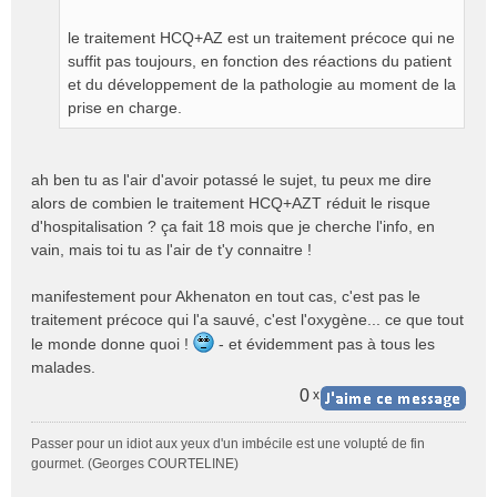
g
e
le traitement HCQ+AZ est un traitement précoce qui ne
n
suffit pas toujours, en fonction des réactions du patient
o
et du développement de la pathologie au moment de la
n
prise en charge.
l
u
ah ben tu as l'air d'avoir potassé le sujet, tu peux me dire
alors de combien le traitement HCQ+AZT réduit le risque
d'hospitalisation ? ça fait 18 mois que je cherche l'info, en
vain, mais toi tu as l'air de t'y connaitre !
manifestement pour Akhenaton en tout cas, c'est pas le
traitement précoce qui l'a sauvé, c'est l'oxygène... ce que tout
le monde donne quoi !
- et évidemment pas à tous les
malades.
0
x
Passer pour un idiot aux yeux d'un imbécile est une volupté de fin
gourmet. (Georges COURTELINE)