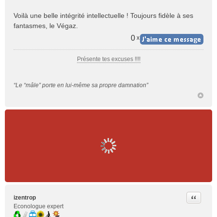
n
o
Voilà une belle intégrité intellectuelle ! Toujours fidèle à ses
n
fantasmes, le Végaz.
l
u
0
x
Présente tes excuses !!!!
“Le “mâle” porte en lui-même sa propre damnation”
Citer
izentrop
Econologue expert