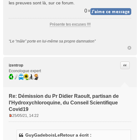
les preuves sont là, sur ce forum.
u
0
x
Présente tes excuses !!!!
“Le “mâle” porte en lui-même sa propre damnation”
Citer
izentrop
Econologue expert
Re: Démission du Pr Didier Raoult, partisan de
l'Hydroxychloroquine, du Conseil Scientifique
Covid19
25/05/21, 14:22
M
e
s
GuyGadeboisLeRetour a écrit :
s