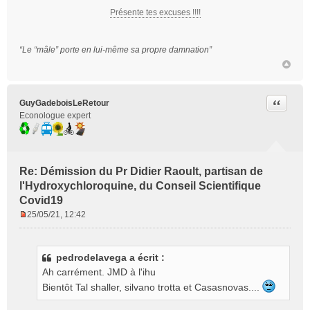
o
Présente tes excuses !!!!
n
l
u
“Le “mâle” porte en lui-même sa propre damnation”
Citer
GuyGadeboisLeRetour
Econologue expert
Re: Démission du Pr Didier Raoult, partisan de
l'Hydroxychloroquine, du Conseil Scientifique
Covid19
25/05/21, 12:42
M
e
s
pedrodelavega a écrit :
s
Ah carrément. JMD à l'ihu
a
g
Bientôt Tal shaller, silvano trotta et Casasnovas....
e