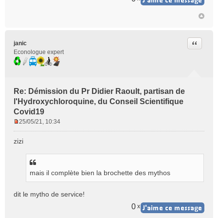
Citer
janic
Econologue expert
Re: Démission du Pr Didier Raoult, partisan de
l'Hydroxychloroquine, du Conseil Scientifique
Covid19
25/05/21, 10:34
M
e
zizi
s
s
a
g
mais il complète bien la brochette des mythos
e
n
dit le mytho de service!
o
0
x
n
l