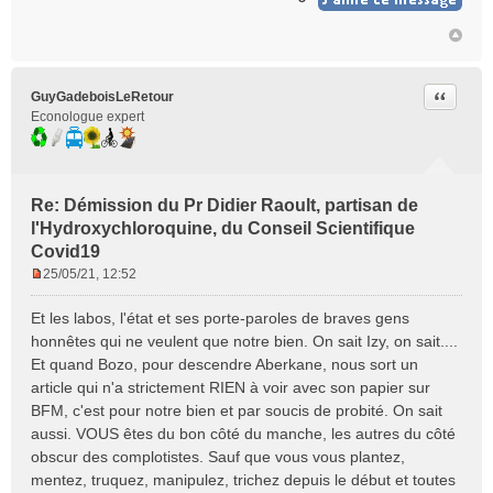
Citer
GuyGadeboisLeRetour
Econologue expert
Re: Démission du Pr Didier Raoult, partisan de
l'Hydroxychloroquine, du Conseil Scientifique
Covid19
25/05/21, 12:52
M
e
Et les labos, l'état et ses porte-paroles de braves gens
s
honnêtes qui ne veulent que notre bien. On sait Izy, on sait....
s
Et quand Bozo, pour descendre Aberkane, nous sort un
a
article qui n'a strictement RIEN à voir avec son papier sur
g
e
BFM, c'est pour notre bien et par soucis de probité. On sait
n
aussi. VOUS êtes du bon côté du manche, les autres du côté
o
obscur des complotistes. Sauf que vous vous plantez,
n
mentez, truquez, manipulez, trichez depuis le début et toutes
l