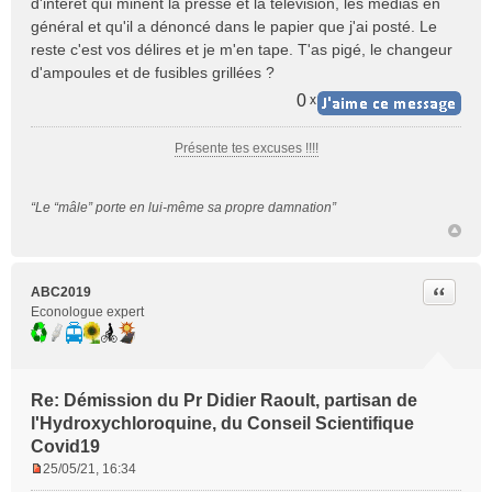
d'intérêt qui minent la presse et la télévision, les médias en
s
général et qu'il a dénoncé dans le papier que j'ai posté. Le
a
reste c'est vos délires et je m'en tape. T'as pigé, le changeur
g
e
d'ampoules et de fusibles grillées ?
n
0
x
o
n
l
Présente tes excuses !!!!
u
“Le “mâle” porte en lui-même sa propre damnation”
Citer
ABC2019
Econologue expert
Re: Démission du Pr Didier Raoult, partisan de
l'Hydroxychloroquine, du Conseil Scientifique
Covid19
25/05/21, 16:34
M