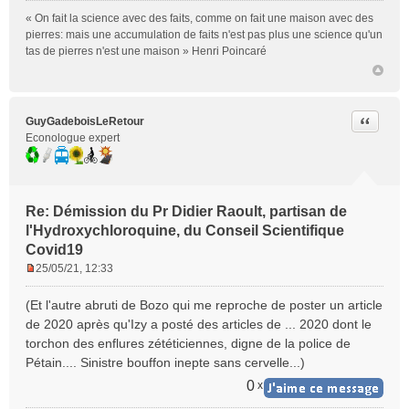
u
« On fait la science avec des faits, comme on fait une maison avec des
pierres: mais une accumulation de faits n'est pas plus une science qu'un
tas de pierres n'est une maison » Henri Poincaré
Citer
GuyGadeboisLeRetour
Econologue expert
Re: Démission du Pr Didier Raoult, partisan de
l'Hydroxychloroquine, du Conseil Scientifique
Covid19
25/05/21, 12:33
M
e
(Et l'autre abruti de Bozo qui me reproche de poster un article
s
de 2020 après qu'Izy a posté des articles de ... 2020 dont le
s
torchon des enflures zététiciennes, digne de la police de
a
Pétain.... Sinistre bouffon inepte sans cervelle...)
g
e
0
x
n