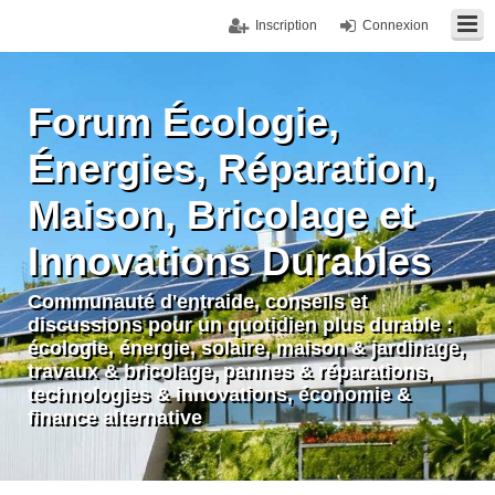
Inscription
Connexion
Forum Écologie,
Énergies, Réparation,
Maison, Bricolage et
Innovations Durables
Communauté d'entraide, conseils et
discussions pour un quotidien plus durable :
écologie, énergie, solaire, maison & jardinage,
travaux & bricolage, pannes & réparations,
technologies & innovations, économie &
finance alternative