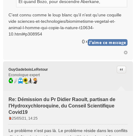
Et quand Bozo, pour descendre Aberkane,
a
g
e
C'est connu comme le loup blanc qu'il n'est qu'une coquille
n
vide
sciences-et-technologies/biomimetisme-vegetal-et-
o
animal-l-homme-qui-copie-la-nature-t10634-
n
10.html#p308954
l
u
0
x
Citer
GuyGadeboisLeRetour
Econologue expert
Re: Démission du Pr Didier Raoult, partisan de
l'Hydroxychloroquine, du Conseil Scientifique
Covid19
25/05/21, 14:25
M
e
Le problème n'est pas là. Le problème réside dans les conflits
s