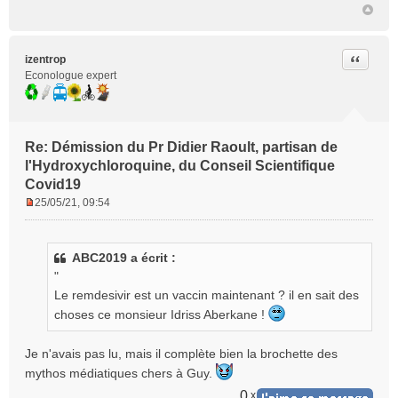
Citer
izentrop
Econologue expert
Re: Démission du Pr Didier Raoult, partisan de
l'Hydroxychloroquine, du Conseil Scientifique
Covid19
25/05/21, 09:54
M
e
s
ABC2019 a écrit :
s
"
a
g
Le remdesivir est un vaccin maintenant ? il en sait des
e
choses ce monsieur Idriss Aberkane !
n
o
Je n'avais pas lu, mais il complète bien la brochette des
n
mythos médiatiques chers à Guy.
l
u
0
x