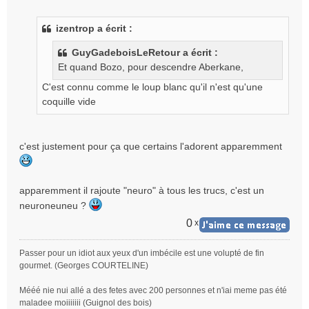
e
s
izentrop a écrit :
s
a
GuyGadeboisLeRetour a écrit :
g
Et quand Bozo, pour descendre Aberkane,
e
n
C'est connu comme le loup blanc qu'il n'est qu'une
o
coquille vide
n
l
u
c'est justement pour ça que certains l'adorent apparemment
apparemment il rajoute "neuro" à tous les trucs, c'est un
neuroneuneu ?
0
x
Passer pour un idiot aux yeux d'un imbécile est une volupté de fin
gourmet. (Georges COURTELINE)
Mééé nie nui allé a des fetes avec 200 personnes et n'iai meme pas été
maladee moiiiiiii (Guignol des bois)