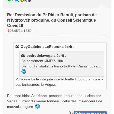
Re: Démission du Pr Didier Raoult, partisan de
l'Hydroxychloroquine, du Conseil Scientifique
Covid19
25/05/21, 12:50
M
e
s
GuyGadeboisLeRetour a écrit :
s
a
pedrodelavega a écrit :
g
Ah carrément. JMD à l'ihu
e
Bientôt Tal shaller, silvano trotta et Casasnovas....
n
o
n
Voilà une belle intégrité intellectuelle ! Toujours fidèle à
l
ses fantasmes, le Végaz.
u
Pourtant Idriss Aberkane, peronne, raoult et ceux cités par
Végaz ... c'est du même tonneau, celui des influenceurs de
mauvais augure.
0
x