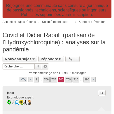
Rejoignez une communauté sans censure algorithmique
de passionnés, techniciens, scientifiques ou ingénieurs.
Publicités supprimées après inscription.
Accueil et sujets récents
Société et philosophie. Sciences et technologies. Santé et prévention.
Santé et prévention. Pollutions, causes et effets des risques environnementaux
Covid et Didier Raoult (partisan de
l'Hydroxychloroquine) : analyses sur la
pandémie
Nouveau sujet
Répondre
Premier message non lu
• 9892 messages
1
…
706
707
708
709
710
…
990
Citer
janic
Econologue expert