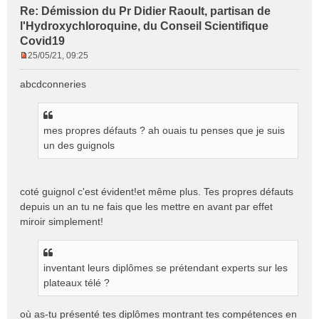
Re: Démission du Pr Didier Raoult, partisan de
l'Hydroxychloroquine, du Conseil Scientifique
Covid19
25/05/21, 09:25
M
e
abcdconneries
s
s
a
g
mes propres défauts ? ah ouais tu penses que je suis
e
un des guignols
n
o
n
coté guignol c'est évident!et même plus. Tes propres défauts
l
depuis un an tu ne fais que les mettre en avant par effet
u
miroir simplement!
inventant leurs diplômes se prétendant experts sur les
plateaux télé ?
où as-tu présenté tes diplômes montrant tes compétences en