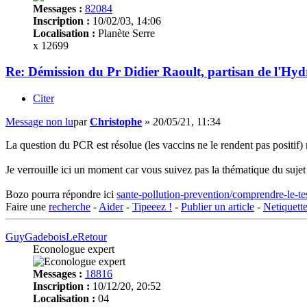
Messages :
82084
Inscription :
10/02/03, 14:06
Localisation :
Planète Serre
x 12699
Re: Démission du Pr Didier Raoult, partisan de l'Hyd
Citer
Message non lu
par
Christophe
»
20/05/21, 11:34
La question du PCR est résolue (les vaccins ne le rendent pas positif) 
Je verrouille ici un moment car vous suivez pas la thématique du sujet
Bozo pourra répondre ici
sante-pollution-prevention/comprendre-le-t
Faire une
recherche
-
Aider
-
Tipeeez !
-
Publier un article
-
Netiquett
GuyGadeboisLeRetour
Econologue expert
Messages :
18816
Inscription :
10/12/20, 20:52
Localisation :
04