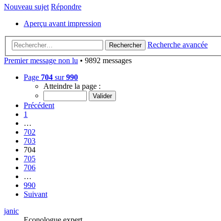
Nouveau sujet
Répondre
Aperçu avant impression
Recherche avancée
Rechercher
Premier message non lu
• 9892 messages
Page
704
sur
990
Atteindre la page :
Précédent
1
…
702
703
704
705
706
…
990
Suivant
janic
Econologue expert