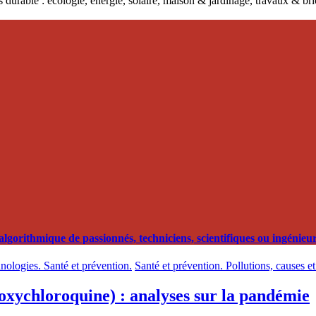
 durable : écologie, énergie, solaire, maison & jardinage, travaux & b
orithmique de passionnés, techniciens, scientifiques ou ingénieurs
hnologies. Santé et prévention.
Santé et prévention. Pollutions, causes e
oxychloroquine) : analyses sur la pandémie