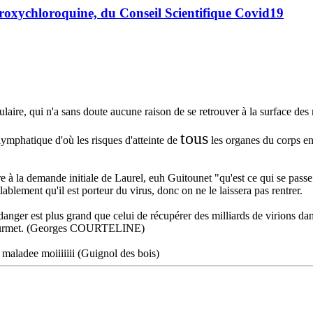
roxychloroquine, du Conseil Scientifique Covid19
ulaire, qui n'a sans doute aucune raison de se retrouver à la surface de
tous
lymphatique d'où les risques d'atteinte de
les organes du corps en
 à la demande initiale de Laurel, euh Guitounet "qu'est ce qui se passe si
lablement qu'il est porteur du virus, donc on ne le laissera pas rentrer.
 danger est plus grand que celui de récupérer des milliards de virions da
n gourmet. (Georges COURTELINE)
 maladee moiiiiiii (Guignol des bois)