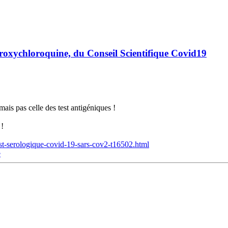
roxychloroquine, du Conseil Scientifique Covid19
mais pas celle des test antigéniques !
 !
est-serologique-covid-19-sars-cov2-t16502.html
e