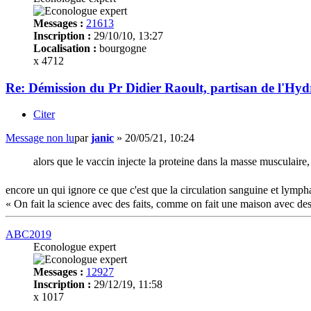
Messages :
21613
Inscription :
29/10/10, 13:27
Localisation :
bourgogne
x 4712
Re: Démission du Pr Didier Raoult, partisan de l'Hyd
Citer
Message non lu
par
janic
»
20/05/21, 10:24
alors que le vaccin injecte la proteine dans la masse musculaire
encore un qui ignore ce que c'est que la circulation sanguine et lympha
« On fait la science avec des faits, comme on fait une maison avec des
ABC2019
Econologue expert
Messages :
12927
Inscription :
29/12/19, 11:58
x 1017