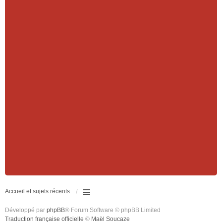
Accueil et sujets récents
Développé par
phpBB
® Forum Software © phpBB Limited
Traduction française officielle
©
Maël Soucaze