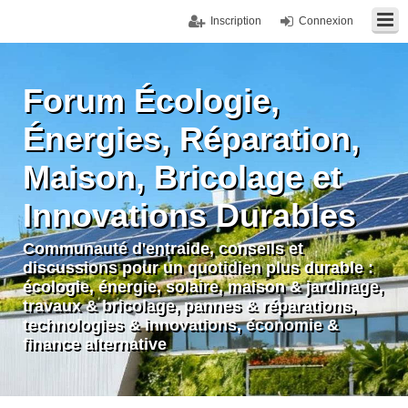
Inscription
Connexion
Forum Écologie,
Énergies, Réparation,
Maison, Bricolage et
Innovations Durables
Communauté d'entraide, conseils et
discussions pour un quotidien plus durable :
écologie, énergie, solaire, maison & jardinage,
travaux & bricolage, pannes & réparations,
technologies & innovations, économie &
finance alternative