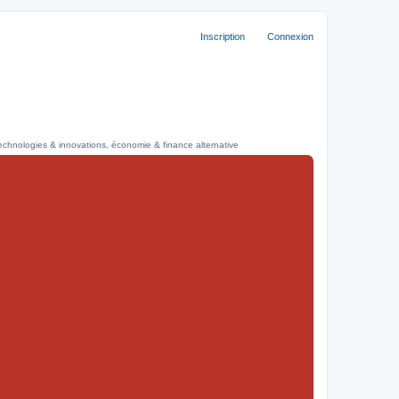
Inscription
Connexion
technologies & innovations, économie & finance alternative