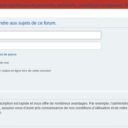
e algorithmique de passionnés, techniciens, scientifiques ou ingénieurs. Pub
ndre aux sujets de ce forum.
mot de passe
de moi
tatut en ligne lors de cette session
nscription est rapide et vous offre de nombreux avantages. Par exemple, l’administr
e, assurez-vous d’avoir pris connaissance de nos conditions d’utilisation et de notre
n.