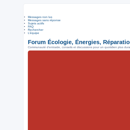
Messages non lus
Messages sans réponse
Sujets actifs
FAQ
Rechercher
L’équipe
Forum Écologie, Énergies, Réparatio
Communauté d'entraide, conseils et discussions pour un quotidien plus durab