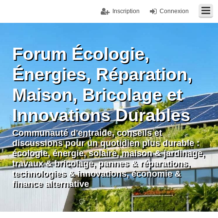
Inscription
Connexion
Forum Écologie,
Énergies, Réparation,
Maison, Bricolage et
Innovations Durables
Communauté d'entraide, conseils et
discussions pour un quotidien plus durable :
écologie, énergie, solaire, maison & jardinage,
travaux & bricolage, pannes & réparations,
technologies & innovations, économie &
finance alternative