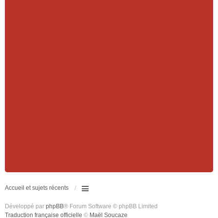
Accueil et sujets récents
Développé par
phpBB
® Forum Software © phpBB Limited
Traduction française officielle
©
Maël Soucaze