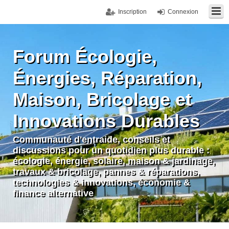
Inscription
Connexion
Forum Écologie,
Énergies, Réparation,
Maison, Bricolage et
Innovations Durables
Communauté d'entraide, conseils et
discussions pour un quotidien plus durable :
écologie, énergie, solaire, maison & jardinage,
travaux & bricolage, pannes & réparations,
technologies & innovations, économie &
finance alternative