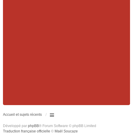
Accueil et sujets récents
Développé par
phpBB
® Forum Software © phpBB Limited
Traduction française officielle
©
Maël Soucaze