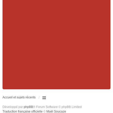
Accueil et sujets récents
Développé par
phpBB
® Forum Software © phpBB Limited
Traduction française officielle
©
Maël Soucaze