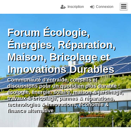
Inscription
Connexion
Forum Écologie,
Énergies, Réparation,
Maison, Bricolage et
Innovations Durables
Communauté d'entraide, conseils et
discussions pour un quotidien plus durable :
écologie, énergie, solaire, maison & jardinage,
travaux & bricolage, pannes & réparations,
technologies & innovations, économie &
finance alternative