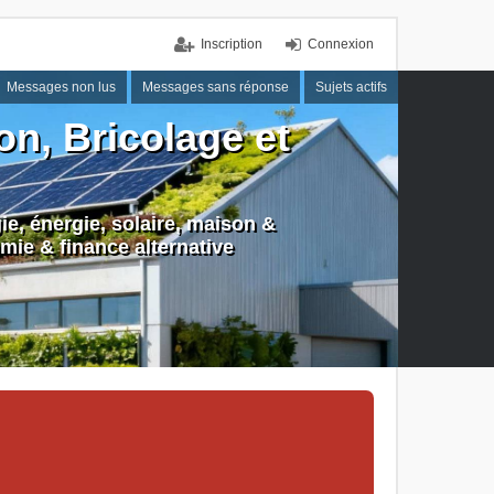
Inscription
Connexion
Messages non lus
Messages sans réponse
Sujets actifs
n, Bricolage et
e, énergie, solaire, maison &
mie & finance alternative