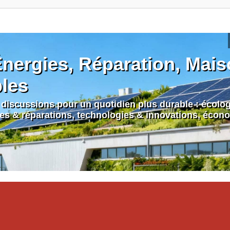
nergies, Réparation, Maiso
bles
discussions pour un quotidien plus durable : écologi
nes & réparations, technologies & innovations, écono