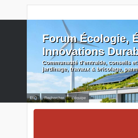
Forum Écologie, É
Innovations Dura
Communauté d'entraide, conseils et 
jardinage, travaux & bricolage, pan
FAQ
Rechercher
L’équipe