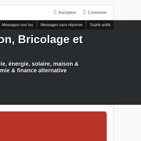
Inscription
Connexion
Messages non lus
Messages sans réponse
Sujets actifs
n, Bricolage et
e, énergie, solaire, maison &
mie & finance alternative