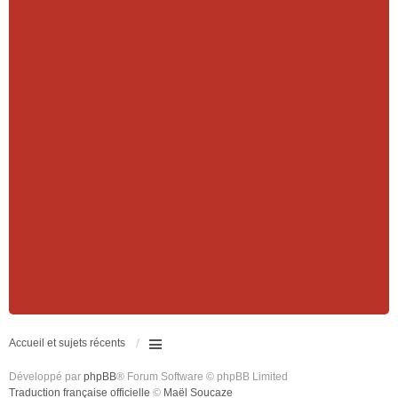
Accueil et sujets récents
Développé par
phpBB
® Forum Software © phpBB Limited
Traduction française officielle
©
Maël Soucaze