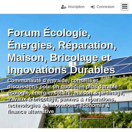
Inscription
Connexion
Forum Écologie,
Énergies, Réparation,
Maison, Bricolage et
Innovations Durables
Communauté d'entraide, conseils et
discussions pour un quotidien plus durable :
écologie, énergie, solaire, maison & jardinage,
travaux & bricolage, pannes & réparations,
technologies & innovations, économie &
finance alternative